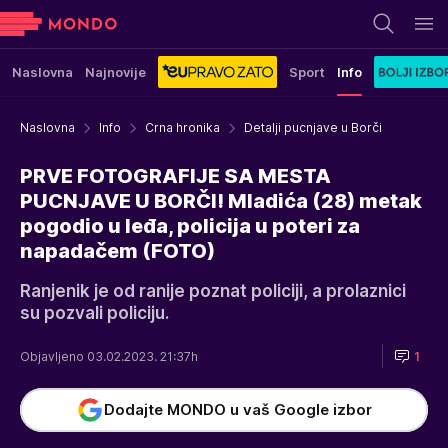
Naslovna
Najnovije
Sport
Info
Naslovna
Info
Crna hronika
Detalji pucnjave u Borči
PRVE FOTOGRAFIJE SA MESTA
PUCNJAVE U BORČI! Mladića (28) metak
pogodio u leđa, policija u poteri za
napadačem (FOTO)
Ranjenik je od ranije poznat policiji, a prolaznici
su pozvali policiju.
Objavljeno 03.02.2023. 21:37h
1
Dodajte MONDO u vaš Google izbor