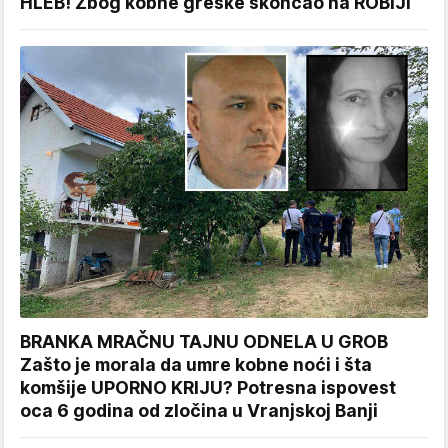
HLEB! Zbog kobne greške skončao na ROBIJI
BRANKA MRAČNU TAJNU ODNELA U GROB
Zašto je morala da umre kobne noći i šta
komšije UPORNO KRIJU? Potresna ispovest
oca 6 godina od zločina u Vranjskoj Banji