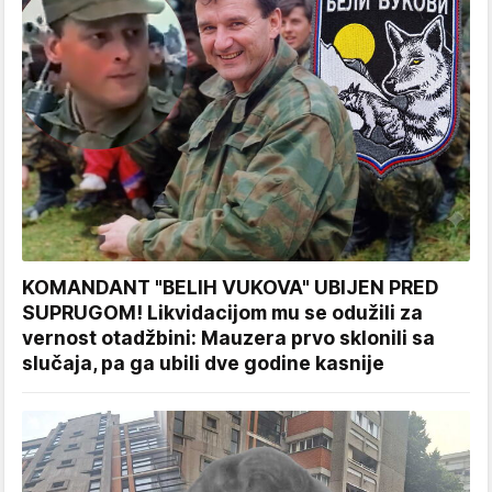
KOMANDANT "BELIH VUKOVA" UBIJEN PRED
SUPRUGOM! Likvidacijom mu se odužili za
vernost otadžbini: Mauzera prvo sklonili sa
slučaja, pa ga ubili dve godine kasnije