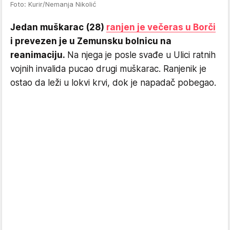
Foto: Kurir/Nemanja Nikolić
Jedan muškarac (28)
ranjen je večeras u Borči
i prevezen je u Zemunsku bolnicu na
reanimaciju.
Na njega je posle svađe u Ulici ratnih
vojnih invalida pucao drugi muškarac. Ranjenik je
ostao da leži u lokvi krvi, dok je napadač pobegao.