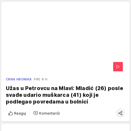
CRNA HRONIKA
PRE 9 H
Užas u Petrovcu na Mlavi: Mladić (26) posle
svađe udario muškarca (41) koji je
podlegao povredama u bolnici
Reaguj
Komentariši