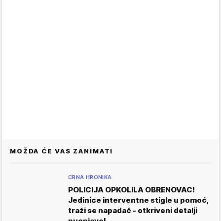
MOŽDA ĆE VAS ZANIMATI
CRNA HRONIKA
POLICIJA OPKOLILA OBRENOVAC!
Jedinice interventne stigle u pomoć,
traži se napadač - otkriveni detalji
pucnjave!