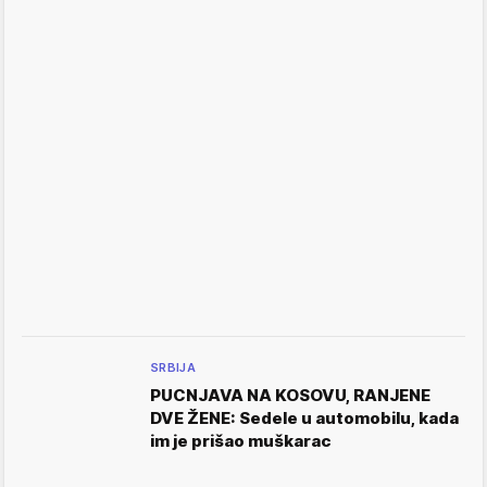
SRBIJA
PUCNJAVA NA KOSOVU, RANJENE
DVE ŽENE: Sedele u automobilu, kada
im je prišao muškarac