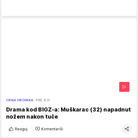
CRNA HRONIKA
PRE 8 H
Drama kod BIGZ-a: Muškarac (32) napadnut
nožem nakon tuče
Reaguj
Komentariši