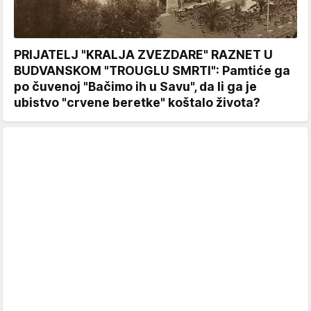
PRIJATELJ "KRALJA ZVEZDARE" RAZNET U
BUDVANSKOM "TROUGLU SMRTI": Pamtiće ga
po čuvenoj "Bačimo ih u Savu", da li ga je
ubistvo "crvene beretke" koštalo života?