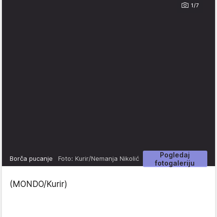
1/7
Pogledaj
Borča pucanje
Foto: Kurir/Nemanja Nikolić
fotogaleriju
(MONDO/Kurir)