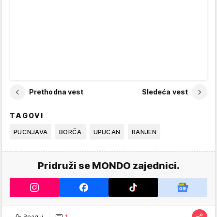
Prethodna vest
Sledeća vest
TAGOVI
PUCNJAVA
BORČA
UPUCAN
RANJEN
Pridruži se MONDO zajednici.
Reaguj
1