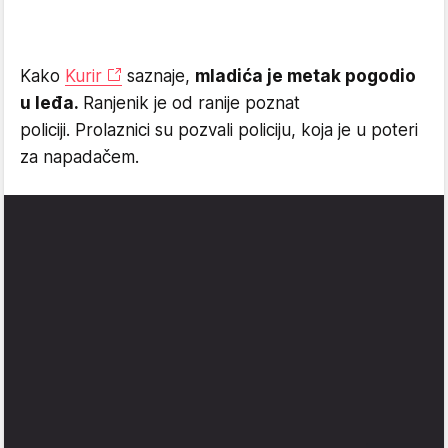
Kako
Kurir
saznaje,
mladića je metak pogodio
u leđa.
Ranjenik je od ranije poznat
policiji. Prolaznici su pozvali policiju, koja je u poteri
za napadačem.