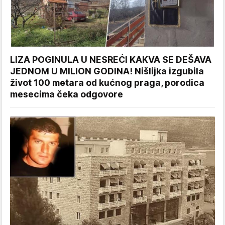
LIZA POGINULA U NESREĆI KAKVA SE DEŠAVA
JEDNOM U MILION GODINA! Nišlijka izgubila
život 100 metara od kućnog praga, porodica
mesecima čeka odgovore