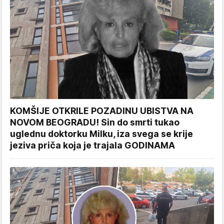
KOMŠIJE OTKRILE POZADINU UBISTVA NA
NOVOM BEOGRADU! Sin do smrti tukao
uglednu doktorku Milku, iza svega se krije
jeziva priča koja je trajala GODINAMA