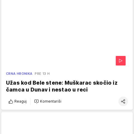
CRNA HRONIKA
PRE 13 H
Užas kod Bele stene: Muškarac skočio iz
čamca u Dunav i nestao u reci
Reaguj
Komentariši