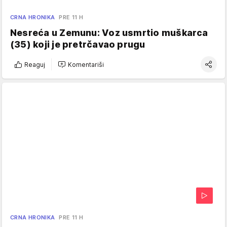
CRNA HRONIKA
PRE 11 H
Nesreća u Zemunu: Voz usmrtio muškarca
(35) koji je pretrčavao prugu
Reaguj
Komentariši
CRNA HRONIKA
PRE 11 H