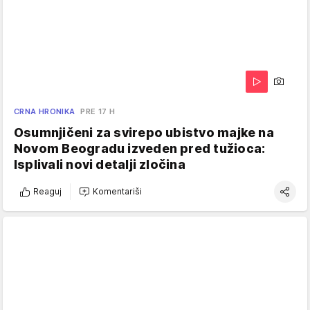
CRNA HRONIKA
PRE 17 H
Osumnjičeni za svirepo ubistvo majke na
Novom Beogradu izveden pred tužioca:
Isplivali novi detalji zločina
Reaguj
Komentariši