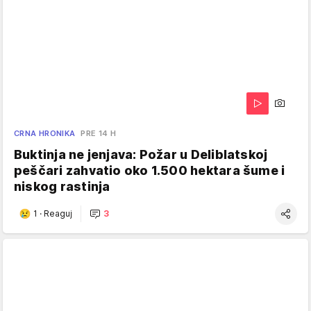
CRNA HRONIKA
PRE 14 H
Buktinja ne jenjava: Požar u Deliblatskoj
peščari zahvatio oko 1.500 hektara šume i
niskog rastinja
1
·
Reaguj
3