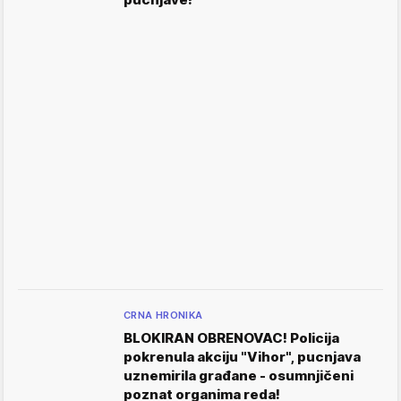
CRNA HRONIKA
BLOKIRAN OBRENOVAC! Policija
pokrenula akciju "Vihor", pucnjava
uznemirila građane - osumnjičeni
poznat organima reda!