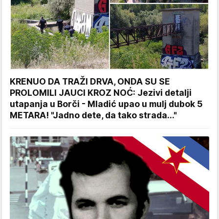
KRENUO DA TRAŽI DRVA, ONDA SU SE
PROLOMILI JAUCI KROZ NOĆ: Jezivi detalji
utapanja u Borči - Mladić upao u mulj dubok 5
METARA! "Jadno dete, da tako strada..."