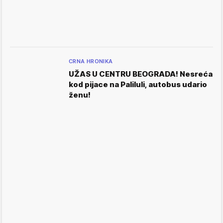
CRNA HRONIKA
UŽAS U CENTRU BEOGRADA! Nesreća
kod pijace na Paliluli, autobus udario
ženu!