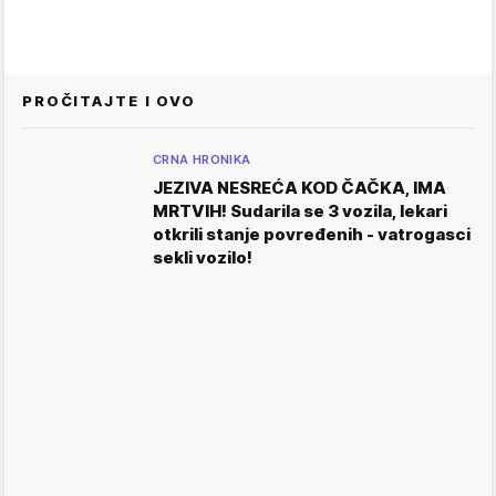
PROČITAJTE I OVO
CRNA HRONIKA
JEZIVA NESREĆA KOD ČAČKA, IMA
MRTVIH! Sudarila se 3 vozila, lekari
otkrili stanje povređenih - vatrogasci
sekli vozilo!