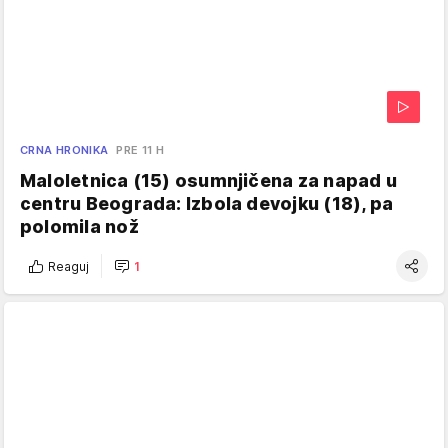
CRNA HRONIKA
PRE 11 H
Maloletnica (15) osumnjičena za napad u
centru Beograda: Izbola devojku (18), pa
polomila nož
Reaguj
1