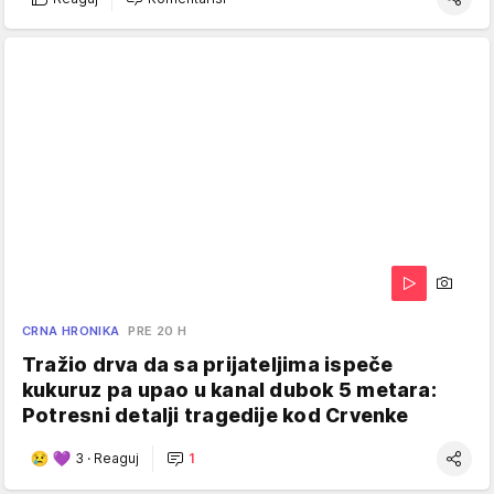
CRNA HRONIKA
PRE 20 H
Tražio drva da sa prijateljima ispeče
kukuruz pa upao u kanal dubok 5 metara:
Potresni detalji tragedije kod Crvenke
3
·
Reaguj
1