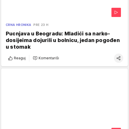
CRNA HRONIKA
PRE 23 H
Pucnjava u Beogradu: Mladići sa narko-
dosijeima dojurili u bolnicu, jedan pogođen
u stomak
Reaguj
Komentariši