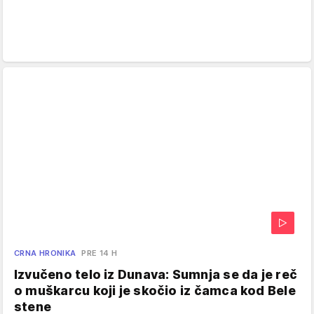
CRNA HRONIKA
PRE 14 H
Izvučeno telo iz Dunava: Sumnja se da je reč
o muškarcu koji je skočio iz čamca kod Bele
stene