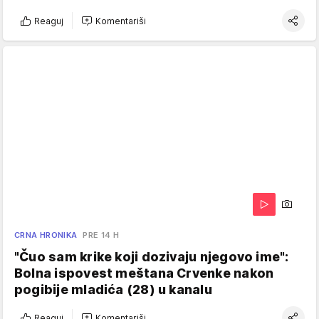
Reaguj
Komentariši
CRNA HRONIKA
PRE 14 H
"Čuo sam krike koji dozivaju njegovo ime":
Bolna ispovest meštana Crvenke nakon
pogibije mladića (28) u kanalu
Reaguj
Komentariši