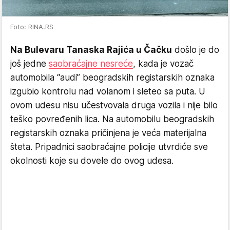
Foto: RINA.RS
Na Bulevaru Tanaska Rajića u Čačku
došlo je do
još jedne
saobraćajne nesreće
, kada je vozač
automobila “audi” beogradskih registarskih oznaka
izgubio kontrolu nad volanom i sleteo sa puta. U
ovom udesu nisu učestvovala druga vozila i nije bilo
teško povređenih lica. Na automobilu beogradskih
registarskih oznaka pričinjena je veća materijalna
šteta. Pripadnici saobraćajne policije utvrdiće sve
okolnosti koje su dovele do ovog udesa.