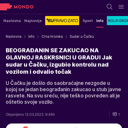
Naslovna
Najnovije
Sport
Info
Naslovna
Info
Crna hronika
Sudar u Čačku
BEOGRAĐANIN SE ZAKUCAO NA
GLAVNOJ RASKRSNICI U GRADU! Jak
sudar u Čačku, izgubio kontrolu nad
vozilom i odvalio točak
U Čačku je došlo do saobraćajne nezgode u
kojoj se jedan beograđanin zakucao u stub javne
rasvete. Na svu sreću, nije teško povređen ali je
oštetio svoje vozilo.
Objavljeno 12.03.2023. 9:46h
1