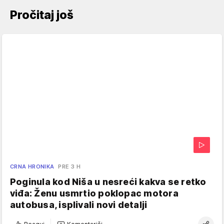
Pročitaj još
CRNA HRONIKA
PRE 3 H
Poginula kod Niša u nesreći kakva se retko
viđa: Ženu usmrtio poklopac motora
autobusa, isplivali novi detalji