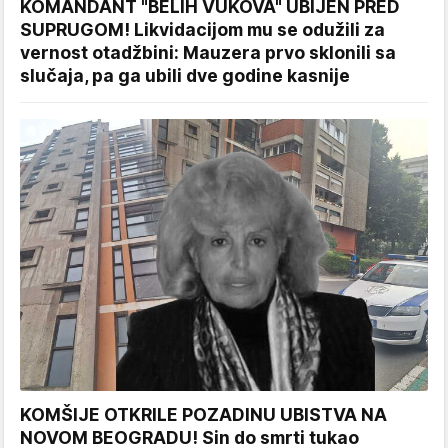
KOMANDANT "BELIH VUKOVA" UBIJEN PRED
SUPRUGOM! Likvidacijom mu se odužili za
vernost otadžbini: Mauzera prvo sklonili sa
slučaja, pa ga ubili dve godine kasnije
KOMŠIJE OTKRILE POZADINU UBISTVA NA
NOVOM BEOGRADU! Sin do smrti tukao