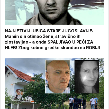
NAJJEZIVIJI UBICA STARE JUGOSLAVIJE:
Mamin sin otimao žene, stravično ih
zlostavljao - a onda SPALJIVAO U PEĆI ZA
HLEB! Zbog kobne greške skončao na ROBIJI