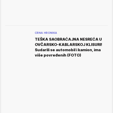
CRNA HRONIKA
TEŠKA SAOBRAĆAJNA NESREĆA U
OVČARSKO-KABLARSKOJ KLISURI!
Sudarili se automobil i kamion, ima
više povređenih (FOTO)