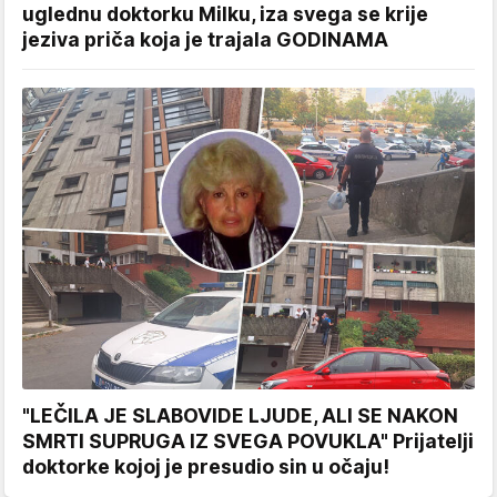
uglednu doktorku Milku, iza svega se krije
jeziva priča koja je trajala GODINAMA
"LEČILA JE SLABOVIDE LJUDE, ALI SE NAKON
SMRTI SUPRUGA IZ SVEGA POVUKLA" Prijatelji
doktorke kojoj je presudio sin u očaju!