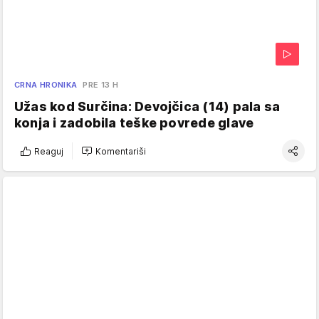
CRNA HRONIKA
PRE 13 H
Užas kod Surčina: Devojčica (14) pala sa
konja i zadobila teške povrede glave
Reaguj
Komentariši