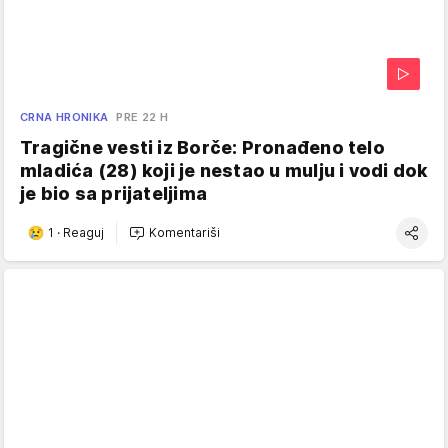
CRNA HRONIKA
PRE 22 H
Tragične vesti iz Borče: Pronađeno telo
mladića (28) koji je nestao u mulju i vodi dok
je bio sa prijateljima
1
·
Reaguj
Komentariši