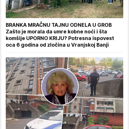
BRANKA MRAČNU TAJNU ODNELA U GROB
Zašto je morala da umre kobne noći i šta
komšije UPORNO KRIJU? Potresna ispovest
oca 6 godina od zločina u Vranjskoj Banji