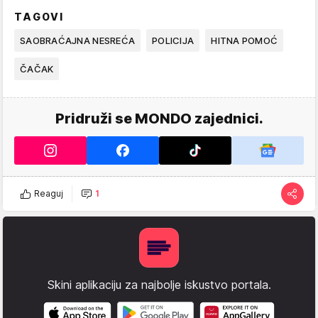
TAGOVI
SAOBRAĆAJNA NESREĆA
POLICIJA
HITNA POMOĆ
ČAČAK
Pridruži se MONDO zajednici.
Reaguj
1
Skini aplikaciju za najbolje iskustvo portala.