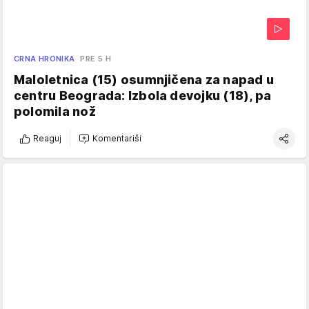
CRNA HRONIKA
PRE 5 H
Maloletnica (15) osumnjičena za napad u
centru Beograda: Izbola devojku (18), pa
polomila nož
Reaguj
Komentariši