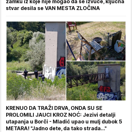
zamku iz koje nije mogao da se izvuče, ključna
stvar desila se VAN MESTA ZLOČINA
KRENUO DA TRAŽI DRVA, ONDA SU SE
PROLOMILI JAUCI KROZ NOĆ: Jezivi detalji
utapanja u Borči - Mladić upao u mulj dubok 5
METARA! "Jadno dete, da tako strada..."