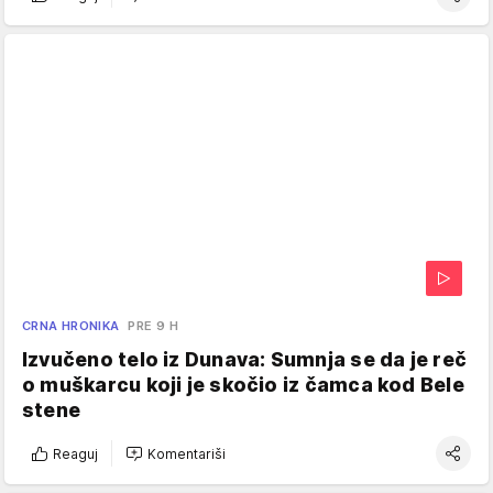
CRNA HRONIKA
PRE 9 H
Izvučeno telo iz Dunava: Sumnja se da je reč
o muškarcu koji je skočio iz čamca kod Bele
stene
Reaguj
Komentariši