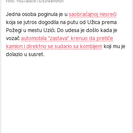
Foto: YouTube/RTS/screenshot
Jedna osoba poginula je u
saobraćajnoj nesreći
koja se jutros dogodila na putu od Užica prema
Požegi u mestu Uzići. Do udesa je došlo kada je
vozač
automobila "zastava" krenuo da pretiče
kamion i direktno se sudario sa kombijem
koji mu je
dolazio u susret.