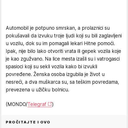
Automobil je potpuno smrskan, a prolaznici su
pokušavali da izvuku troje ljudi koji su bili zaglavljeni
u vozilu, dok su im pomagali lekari Hitne pomoći.
Ipak, nije bilo lako otvoriti vrata ili gepek vozila koje
je kao zgužvano. Na lice mesta izašli su i vatrogasci
spasioci koji su sekli vozila kako bi izvukli
povređene. Ženska osoba izgubila je život u
nesreći, a dva muškarca su, sa teškim povredama,
prevezena u užičku bolnicu.
(MONDO/
Telegraf
)
PROČITAJTE I OVO