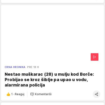
CRNA HRONIKA
PRE 18 H
Nestao muškarac (28) u mulju kod Borče:
Probijao se kroz šiblje pa upao u vodu,
alarmirana policija
1
·
Reaguj
Komentariši