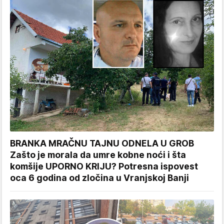
BRANKA MRAČNU TAJNU ODNELA U GROB
Zašto je morala da umre kobne noći i šta
komšije UPORNO KRIJU? Potresna ispovest
oca 6 godina od zločina u Vranjskoj Banji