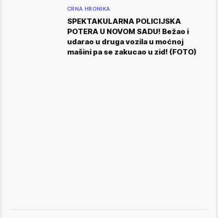
CRNA HRONIKA
SPEKTAKULARNA POLICIJSKA
POTERA U NOVOM SADU! Bežao i
udarao u druga vozila u moćnoj
mašini pa se zakucao u zid! (FOTO)