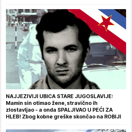
NAJJEZIVIJI UBICA STARE JUGOSLAVIJE:
Mamin sin otimao žene, stravično ih
zlostavljao - a onda SPALJIVAO U PEĆI ZA
HLEB! Zbog kobne greške skončao na ROBIJI