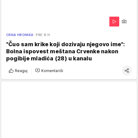
CRNA HRONIKA
PRE 9 H
"Čuo sam krike koji dozivaju njegovo ime":
Bolna ispovest meštana Crvenke nakon
pogibije mladića (28) u kanalu
Reaguj
Komentariši