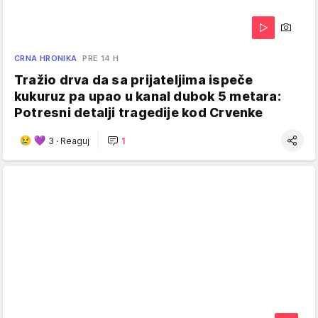
CRNA HRONIKA
PRE 14 H
Tražio drva da sa prijateljima ispeče
kukuruz pa upao u kanal dubok 5 metara:
Potresni detalji tragedije kod Crvenke
3
·
Reaguj
1