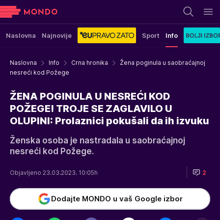
Naslovna
Najnovije
Sport
Info
Naslovna
Info
Crna hronika
Žena poginula u saobraćajnoj
nesreći kod Požege
ŽENA POGINULA U NESREĆI KOD
POŽEGE! TROJE SE ZAGLAVILO U
OLUPINI: Prolaznici pokušali da ih izvuku
Ženska osoba je nastradala u saobraćajnoj
nesreći kod Požege.
Objavljeno 23.03.2023. 10:05h
2
Dodajte MONDO u vaš Google izbor