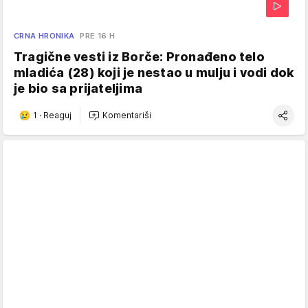
CRNA HRONIKA
PRE 16 H
Tragične vesti iz Borče: Pronađeno telo
mladića (28) koji je nestao u mulju i vodi dok
je bio sa prijateljima
1
·
Reaguj
Komentariši