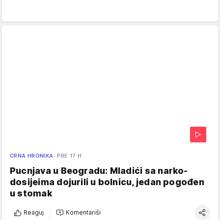
CRNA HRONIKA
PRE 17 H
Pucnjava u Beogradu: Mladići sa narko-
dosijeima dojurili u bolnicu, jedan pogođen
u stomak
Reaguj
Komentariši