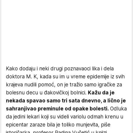
Kako dodaju i neki drugi poznavaoci lika i dela
doktora M. K, kada su im u vreme epidemije iz svih
krajeva nudili pomoć, on je tražio samo igračke za
bolesnu decu u đakovičkoj bolnici.
Kažu da je
nekada spavao samo tri sata dnevno, a lično je
sahranjivao preminule od opake bolesti.
Odluka
da jedini lekari koji su videli variolu odmah krenu u
epicentar zaraze bila je toliko munjevita, piše
istoričarka, profesor Radina Vučetić u knjizi