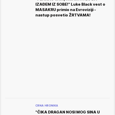
IZAĐEM IZ SOBE!" Luke Black vest o
MASAKRU primio na Evroviziji -
nastup posvetio ŽRTVAMA!
CRNA HRONIKA
"ČIKA DRAGAN NOSI MOG SINA U