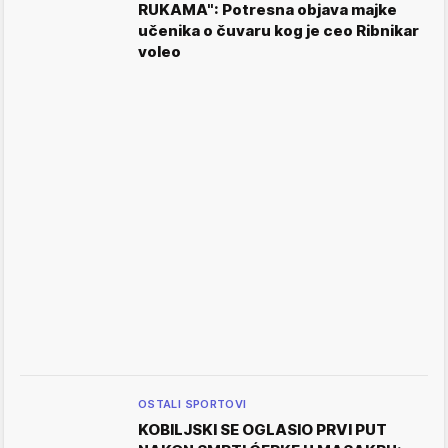
RUKAMA": Potresna objava majke
učenika o čuvaru kog je ceo Ribnikar
voleo
OSTALI SPORTOVI
KOBILJSKI SE OGLASIO PRVI PUT