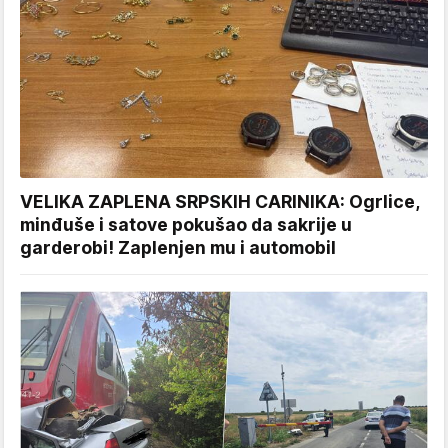
VELIKA ZAPLENA SRPSKIH CARINIKA: Ogrlice,
minđuše i satove pokušao da sakrije u
garderobi! Zaplenjen mu i automobil