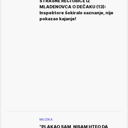
STRAŠNE REČI UBICE IZ
MLADENOVCA O DEČAKU (13):
Inspektore šokiralo saznanje, nije
pokazao kajanje!
MUZIKA
"PLAKAO SAM, NISAM HTEO DA