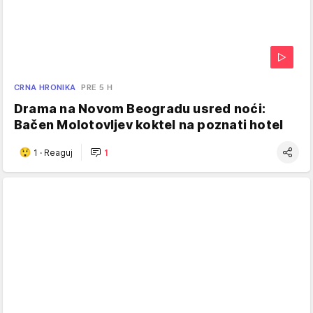
CRNA HRONIKA
PRE 5 H
Drama na Novom Beogradu usred noći:
Bačen Molotovljev koktel na poznati hotel
1
·
Reaguj
1