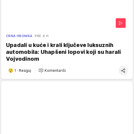
CRNA HRONIKA
PRE 4 H
Upadali u kuće i krali ključeve luksuznih
automobila: Uhapšeni lopovi koji su harali
Vojvodinom
1
·
Reaguj
Komentariši