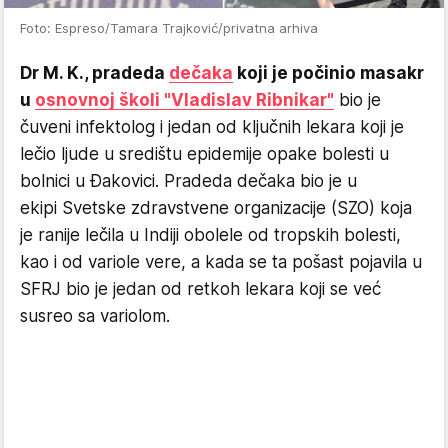
Foto: Espreso/Tamara Trajković/privatna arhiva
Dr M. K., pradeda
dečaka
koji je počinio masakr
u
osnovnoj školi "Vladislav Ribnikar"
bio je
čuveni infektolog i jedan od ključnih lekara koji je
lečio ljude u središtu epidemije opake bolesti u
bolnici u Đakovici. Pradeda dečaka bio je u
ekipi Svetske zdravstvene organizacije (SZO) koja
je ranije lečila u Indiji obolele od tropskih bolesti,
kao i od variole vere, a kada se ta pošast pojavila u
SFRJ bio je jedan od retkoh lekara koji se već
susreo sa variolom.