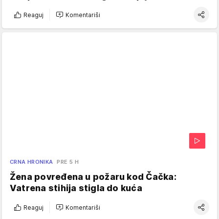
Reaguj
Komentariši
CRNA HRONIKA
PRE 5 H
Žena povređena u požaru kod Čačka:
Vatrena stihija stigla do kuća
Reaguj
Komentariši