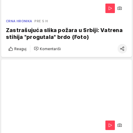
CRNA HRONIKA
PRE 5 H
Zastrašujuća slika požara u Srbiji: Vatrena
stihija "progutala" brdo (Foto)
Reaguj
Komentariši