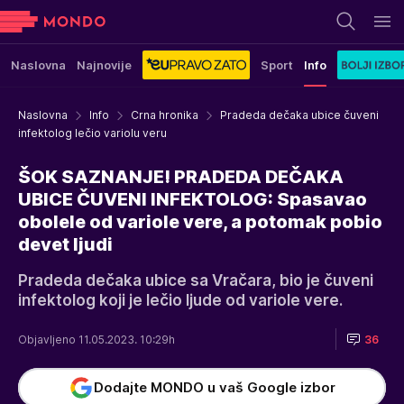
Naslovna
Najnovije
Sport
Info
Naslovna
Info
Crna hronika
Pradeda dečaka ubice čuveni
infektolog lečio variolu veru
ŠOK SAZNANJE! PRADEDA DEČAKA
UBICE ČUVENI INFEKTOLOG: Spasavao
obolele od variole vere, a potomak pobio
devet ljudi
Pradeda dečaka ubice sa Vračara, bio je čuveni
infektolog koji je lečio ljude od variole vere.
Objavljeno 11.05.2023. 10:29h
36
Dodajte MONDO u vaš Google izbor