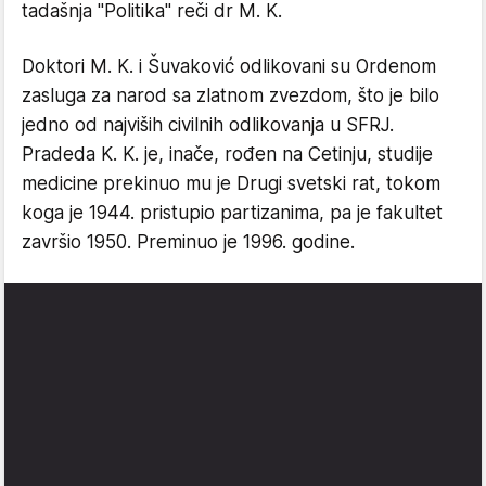
tadašnja "Politika" reči dr M. K.
Doktori M. K. i Šuvaković odlikovani su Ordenom
zasluga za narod sa zlatnom zvezdom, što je bilo
jedno od najviših civilnih odlikovanja u SFRJ.
Pradeda K. K. je, inače, rođen na Cetinju, studije
medicine prekinuo mu je Drugi svetski rat, tokom
koga je 1944. pristupio partizanima, pa je fakultet
završio 1950. Preminuo je 1996. godine.