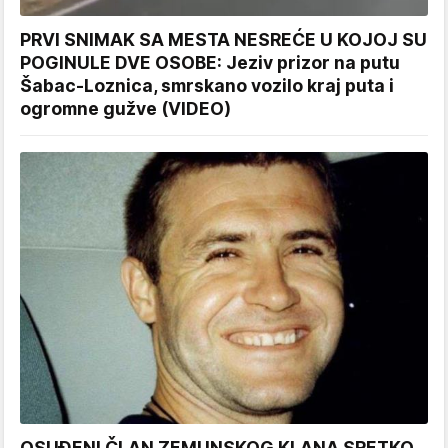
PRVI SNIMAK SA MESTA NESREĆE U KOJOJ SU
POGINULE DVE OSOBE: Jeziv prizor na putu
Šabac-Loznica, smrskano vozilo kraj puta i
ogromne gužve (VIDEO)
OSUĐENI ČLAN ZEMUNSKOG KLANA SRETKO