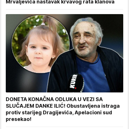
Mrvaljevića nastavak krvavog rata klanova
DONETA KONAČNA ODLUKA U VEZI SA
SLUČAJEM DANKE ILIĆ! Obustavljena istraga
protiv starijeg Dragijevića, Apelacioni sud
presekao!