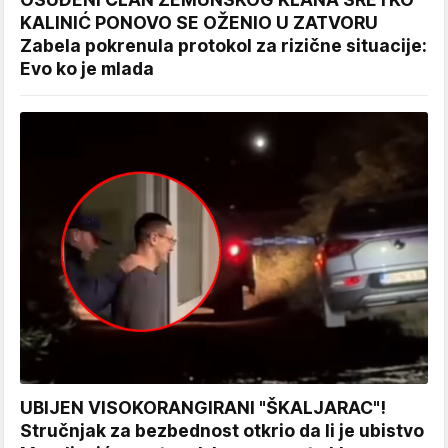
KALINIĆ PONOVO SE OŽENIO U ZATVORU
Zabela pokrenula protokol za rizične situacije:
Evo ko je mlada
UBIJEN VISOKORANGIRANI "ŠKALJARAC"!
Stručnjak za bezbednost otkrio da li je ubistvo