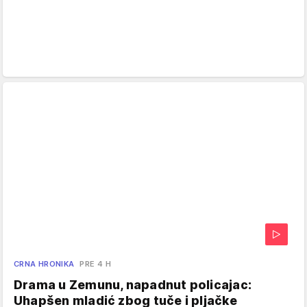
CRNA HRONIKA
PRE 4 H
Drama u Zemunu, napadnut policajac:
Uhapšen mladić zbog tuče i pljačke