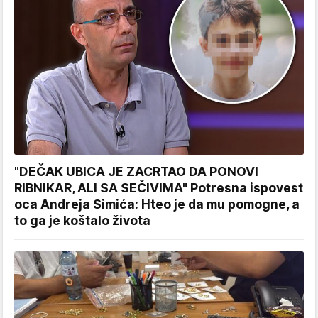
"DEČAK UBICA JE ZACRTAO DA PONOVI
RIBNIKAR, ALI SA SEČIVIMA" Potresna ispovest
oca Andreja Simića: Hteo je da mu pomogne, a
to ga je koštalo života