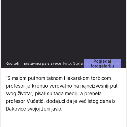
Pogledaj
Roditelji i nastavnici pale sveće
Foto: Stefan Stojanović/MONDO
fotogaleriju
"S malom putnom tašnom i lekarskom torbicom
profesor je krenuo verovatno na najneizvesniji put
svog života", pisali su tada mediji, a prenela
profesor Vučetić, dodajući da je već istog dana iz
Đakovice svojoj ženi javio: