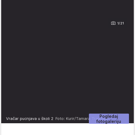
1/21
Pogledaj
Vračar pucnjava u školi 2
Foto: Kurir/Tamara Trajković
fotogaleriju