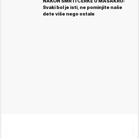
NAKON SMRTI ĆERKE U MASAKRU:
Svaki bol je isti, ne pominjite naše
dete više nego ostale