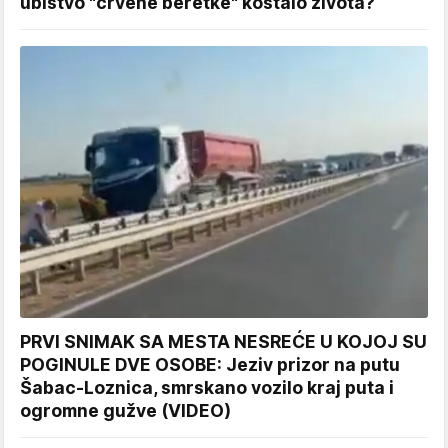
ubistvo "crvene beretke" koštalo života?
PRVI SNIMAK SA MESTA NESREĆE U KOJOJ SU
POGINULE DVE OSOBE: Jeziv prizor na putu
Šabac-Loznica, smrskano vozilo kraj puta i
ogromne gužve (VIDEO)