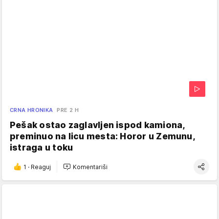
CRNA HRONIKA
PRE 2 H
Pešak ostao zaglavljen ispod kamiona,
preminuo na licu mesta: Horor u Zemunu,
istraga u toku
1
·
Reaguj
Komentariši