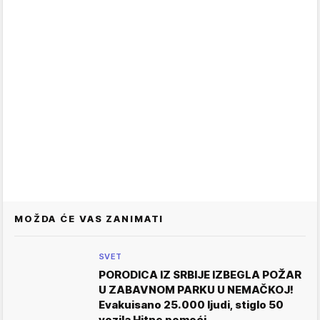
MOŽDA ĆE VAS ZANIMATI
SVET
PORODICA IZ SRBIJE IZBEGLA POŽAR
U ZABAVNOM PARKU U NEMAČKOJ!
Evakuisano 25.000 ljudi, stiglo 50
vozila Hitne pomoći