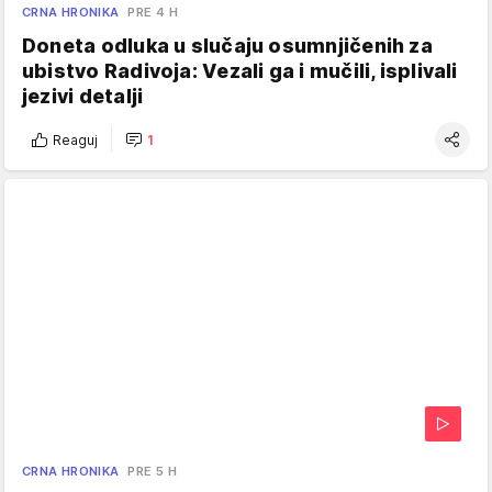
CRNA HRONIKA
PRE 4 H
Doneta odluka u slučaju osumnjičenih za
ubistvo Radivoja: Vezali ga i mučili, isplivali
jezivi detalji
Reaguj
1
CRNA HRONIKA
PRE 5 H