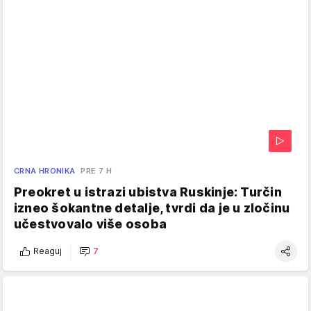
CRNA HRONIKA
PRE 7 H
Preokret u istrazi ubistva Ruskinje: Turčin
izneo šokantne detalje, tvrdi da je u zločinu
učestvovalo više osoba
Reaguj
7