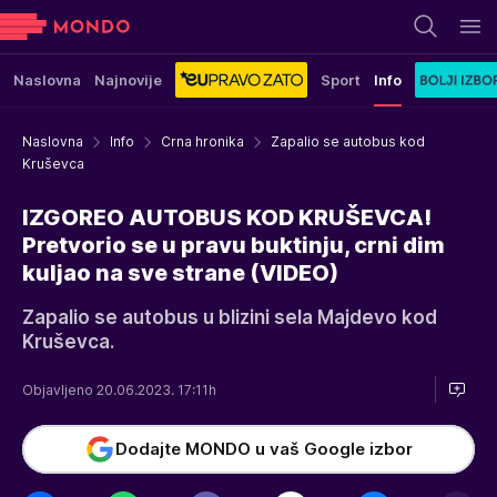
Naslovna
Najnovije
Sport
Info
Naslovna
Info
Crna hronika
Zapalio se autobus kod
Kruševca
IZGOREO AUTOBUS KOD KRUŠEVCA!
Pretvorio se u pravu buktinju, crni dim
kuljao na sve strane (VIDEO)
Zapalio se autobus u blizini sela Majdevo kod
Kruševca.
Objavljeno 20.06.2023. 17:11h
Dodajte MONDO u vaš Google izbor