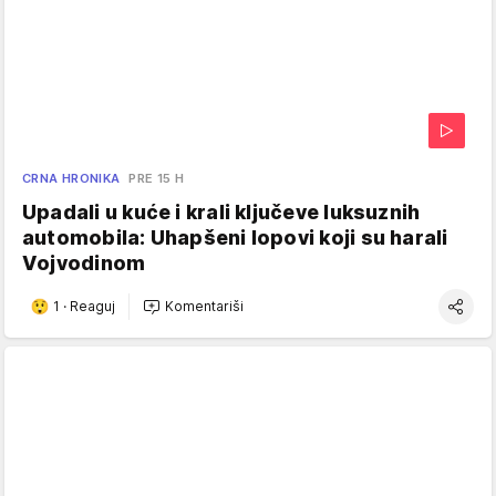
CRNA HRONIKA
PRE 15 H
Upadali u kuće i krali ključeve luksuznih
automobila: Uhapšeni lopovi koji su harali
Vojvodinom
1
·
Reaguj
Komentariši