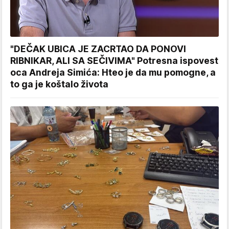
"DEČAK UBICA JE ZACRTAO DA PONOVI
RIBNIKAR, ALI SA SEČIVIMA" Potresna ispovest
oca Andreja Simića: Hteo je da mu pomogne, a
to ga je koštalo života