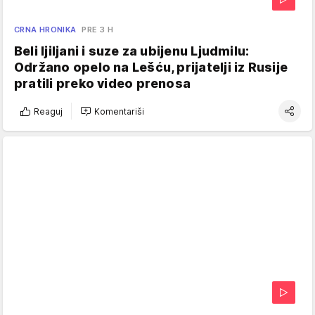
CRNA HRONIKA
PRE 3 H
Beli ljiljani i suze za ubijenu Ljudmilu:
Održano opelo na Lešću, prijatelji iz Rusije
pratili preko video prenosa
Reaguj
Komentariši