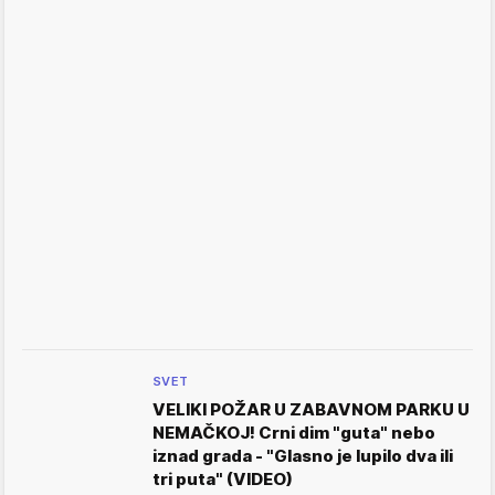
SVET
VELIKI POŽAR U ZABAVNOM PARKU U
NEMAČKOJ! Crni dim "guta" nebo
iznad grada - "Glasno je lupilo dva ili
tri puta" (VIDEO)