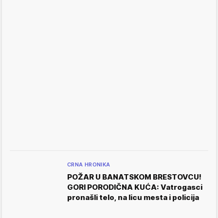
CRNA HRONIKA
POŽAR U BANATSKOM BRESTOVCU!
GORI PORODIČNA KUĆA: Vatrogasci
pronašli telo, na licu mesta i policija