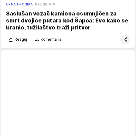
CRNA HRONIKA
PRE 28 MIN
Saslušan vozač kamiona osumnjičen za
smrt dvojice putara kod Šapca: Evo kako se
branio, tužilaštvo traži pritvor
Reaguj
Komentariši