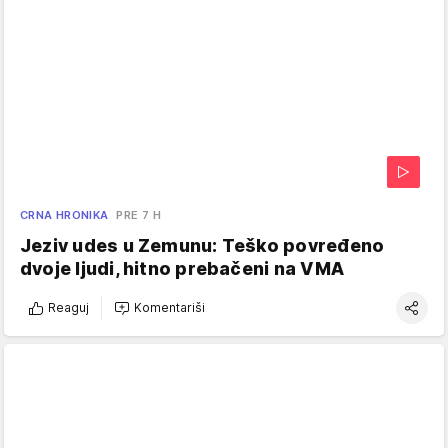
CRNA HRONIKA
PRE 7 H
Jeziv udes u Zemunu: Teško povređeno
dvoje ljudi, hitno prebačeni na VMA
Reaguj
Komentariši