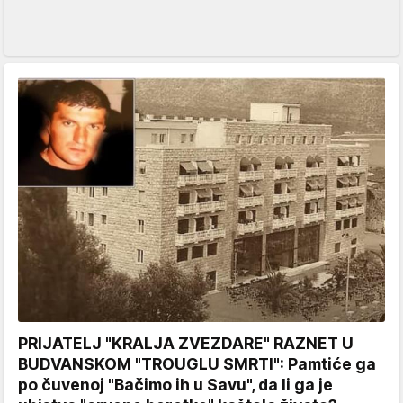
PRIJATELJ "KRALJA ZVEZDARE" RAZNET U
BUDVANSKOM "TROUGLU SMRTI": Pamtiće ga
po čuvenoj "Bačimo ih u Savu", da li ga je