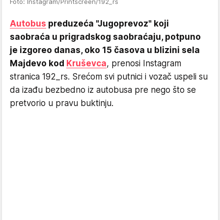
Foto: Instagram/Printscreen/192_rs
Autobus
preduzeća "Jugoprevoz" koji
saobraća u prigradskog saobraćaju, potpuno
je izgoreo danas, oko 15 časova u blizini sela
Majdevo kod
Kruševca
, prenosi Instagram
stranica 192_rs. Srećom svi putnici i vozač uspeli su
da izađu bezbedno iz autobusa pre nego što se
pretvorio u pravu buktinju.