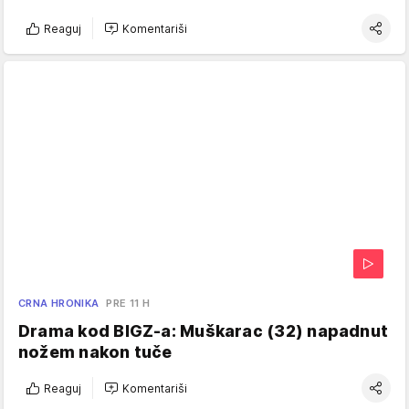
Reaguj
Komentariši
CRNA HRONIKA
PRE 11 H
Drama kod BIGZ-a: Muškarac (32) napadnut
nožem nakon tuče
Reaguj
Komentariši