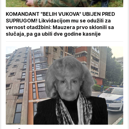
KOMANDANT "BELIH VUKOVA" UBIJEN PRED
SUPRUGOM! Likvidacijom mu se odužili za
vernost otadžbini: Mauzera prvo sklonili sa
slučaja, pa ga ubili dve godine kasnije