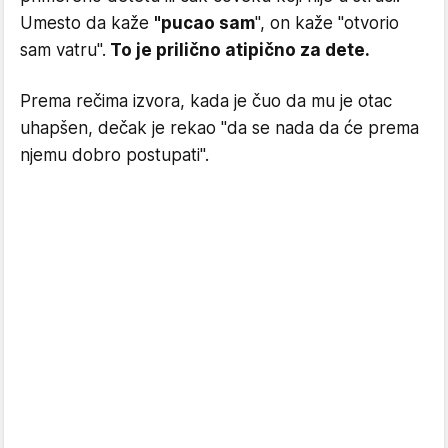
Umesto da kaže
"pucao sam
", on kaže "otvorio
sam vatru".
To je prilično atipično za dete.
Prema rečima izvora, kada je čuo da mu je otac
uhapšen, dečak je rekao "da se nada da će prema
njemu dobro postupati".