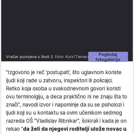
Pogledaj
Vračar pucnjava u školi 2
Foto: Kurir/Tamara Trajković
fotogaleriju
"Izgovorio je reč 'postupati', što uglavnom koriste
ljudi koji rade u zatvoru, inspektori ili policajci.
Retko koja osoba u svakodnevnom govori koristi
ovu terminolgiju, a deca praktično ni ne znaju šta to
znači", navodi izvor i napominje da su se psiholozi i
ljudi koji su u kontaktu sa ovim učenikom sedmog
razreda OŠ "Vladislav Ribnikar", šokirali i kada je on
rekao "
da želi da njegovi roditelji ulože novac u