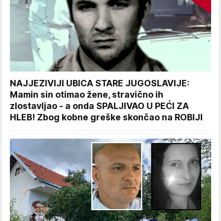
NAJJEZIVIJI UBICA STARE JUGOSLAVIJE:
Mamin sin otimao žene, stravično ih
zlostavljao - a onda SPALJIVAO U PEĆI ZA
HLEB! Zbog kobne greške skončao na ROBIJI