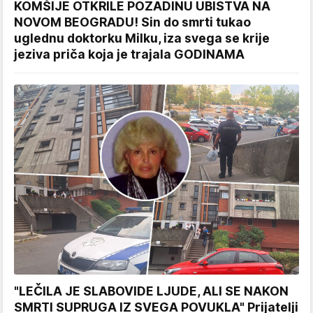
KOMŠIJE OTKRILE POZADINU UBISTVA NA
NOVOM BEOGRADU! Sin do smrti tukao
uglednu doktorku Milku, iza svega se krije
jeziva priča koja je trajala GODINAMA
"LEČILA JE SLABOVIDE LJUDE, ALI SE NAKON
SMRTI SUPRUGA IZ SVEGA POVUKLA" Prijatelji