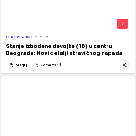
CRNA HRONIKA
PRE 1 H
Stanje izbodene devojke (18) u centru
Beograda: Novi detalji stravičnog napada
Reaguj
Komentariši