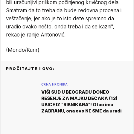
bili uračunljivi prilikom počinjenog krivičnog dela.
Smatram da to treba da bude redovna procena i
veštačenje, jer ako je to isto dete spremno da
uradio ovako nešto, onda treba i da se kazni",
rekao je ranije Antonović.
(Mondo/Kurir)
PROČITAJTE I OVO:
CRNA HRONIKA
VIŠI SUD U BEOGRADU DONEO
REŠENJE ZA MAJKU DEČAKA (13)
UBICE IZ "RIBNIKARA"! Otac ima
ZABRANU, ona ovo NE SME da uradi