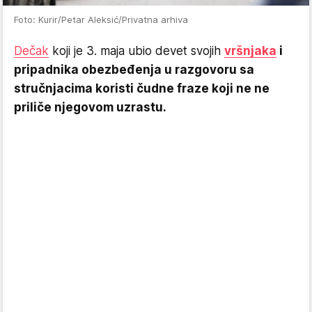
Foto: Kurir/Petar Aleksić/Privatna arhiva
Dečak
koji je 3. maja ubio devet svojih
vršnjaka
i
pripadnika obezbeđenja u razgovoru sa
stručnjacima koristi čudne fraze koji ne ne
priliče njegovom uzrastu.