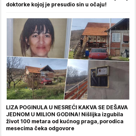
doktorke kojoj je presudio sin u očaju!
LIZA POGINULA U NESREĆI KAKVA SE DEŠAVA
JEDNOM U MILION GODINA! Nišlijka izgubila
život 100 metara od kućnog praga, porodica
mesecima čeka odgovore