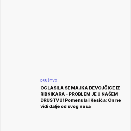
DRUŠTVO
OGLASILA SE MAJKA DEVOJČICE IZ
RIBNIKARA - PROBLEM JE U NAŠEM
DRUŠTVU! Pomenula i Kesića: On ne
vidi dalje od svog nosa