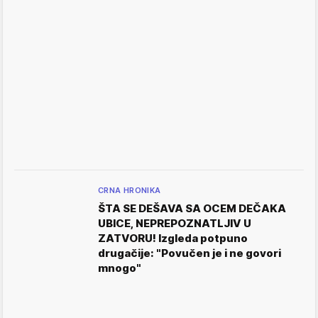
CRNA HRONIKA
ŠTA SE DEŠAVA SA OCEM DEČAKA
UBICE, NEPREPOZNATLJIV U
ZATVORU! Izgleda potpuno
drugačije: "Povučen je i ne govori
mnogo"