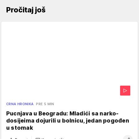
Pročitaj još
CRNA HRONIKA
PRE 5 MIN
Pucnjava u Beogradu: Mladići sa narko-
dosijeima dojurili u bolnicu, jedan pogođen
u stomak