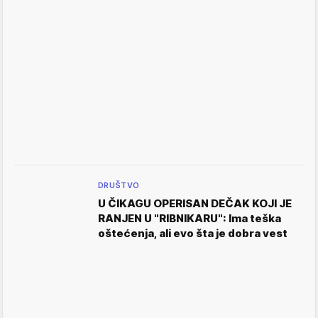
DRUŠTVO
U ČIKAGU OPERISAN DEČAK KOJI JE
RANJEN U "RIBNIKARU": Ima teška
oštećenja, ali evo šta je dobra vest