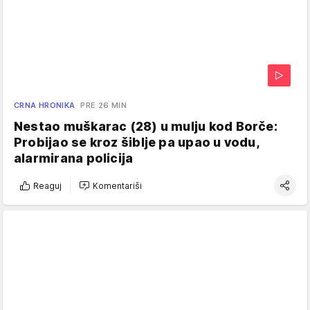
CRNA HRONIKA
PRE 26 MIN
Nestao muškarac (28) u mulju kod Borče:
Probijao se kroz šiblje pa upao u vodu,
alarmirana policija
Reaguj
Komentariši