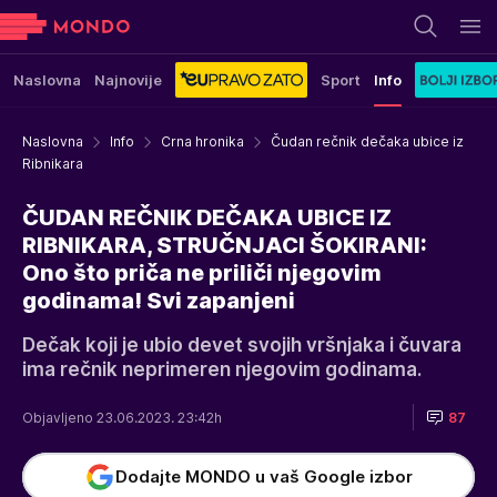
Naslovna
Najnovije
Sport
Info
Naslovna
Info
Crna hronika
Čudan rečnik dečaka ubice iz
Ribnikara
ČUDAN REČNIK DEČAKA UBICE IZ
RIBNIKARA, STRUČNJACI ŠOKIRANI:
Ono što priča ne priliči njegovim
godinama! Svi zapanjeni
Dečak koji je ubio devet svojih vršnjaka i čuvara
ima rečnik neprimeren njegovim godinama.
Objavljeno 23.06.2023. 23:42h
87
Dodajte MONDO u vaš Google izbor