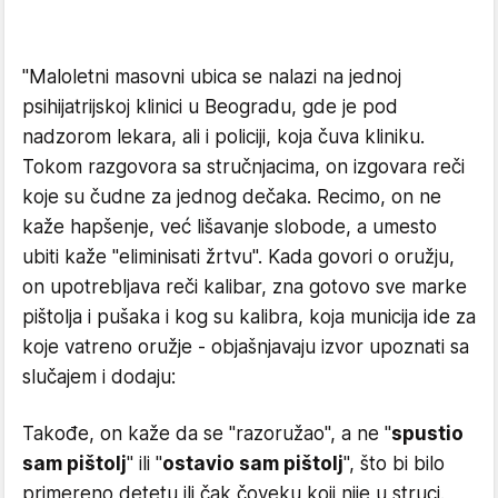
"Maloletni masovni ubica se nalazi na jednoj
psihijatrijskoj klinici u Beogradu, gde je pod
nadzorom lekara, ali i policiji, koja čuva kliniku.
Tokom razgovora sa stručnjacima, on izgovara reči
koje su čudne za jednog dečaka. Recimo, on ne
kaže hapšenje, već lišavanje slobode, a umesto
ubiti kaže "eliminisati žrtvu". Kada govori o oružju,
on upotrebljava reči kalibar, zna gotovo sve marke
pištolja i pušaka i kog su kalibra, koja municija ide za
koje vatreno oružje - objašnjavaju izvor upoznati sa
slučajem i dodaju:
Takođe, on kaže da se "razoružao", a ne "
spustio
sam pištolj
" ili "
ostavio sam pištolj
", što bi bilo
primereno detetu ili čak čoveku koji nije u struci.