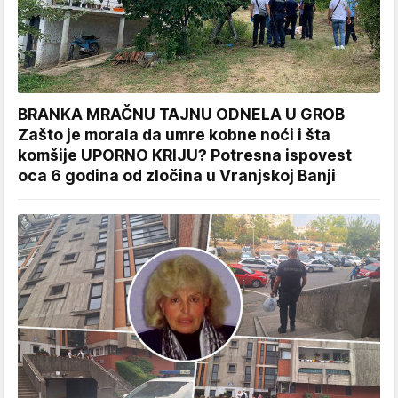
BRANKA MRAČNU TAJNU ODNELA U GROB
Zašto je morala da umre kobne noći i šta
komšije UPORNO KRIJU? Potresna ispovest
oca 6 godina od zločina u Vranjskoj Banji