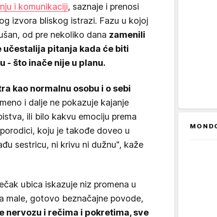
ju i komunikaciji
, saznaje i prenosi
g izvora bliskog istrazi. Fazu u kojoj
dušan, od pre nekoliko dana
zamenili
 učestalija pitanja kada će biti
 - što inače nije u planu.
a kao normalnu osobu i o sebi
emeno i dalje ne pokazuje kajanje
tva, ili bilo kakvu emociju prema
MOND
j porodici, koju je takođe doveo u
đu sestricu, ni krivu ni dužnu", kaže
ečak ubica iskazuje niz promena u
na male, gotovo beznačajne povode,
e nervozu i rečima i pokretima, sve