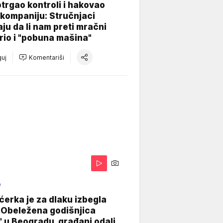
otrgao kontroli i hakovao
kompaniju: Stručnjaci
aju da li nam preti mračni
io i "pobuna mašina"
uj
Komentariši
O
ćerka je za dlaku izbegla
 Obeležena godišnjica
" u Beogradu, građani odali