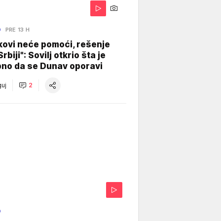
O
PRE 13 H
kovi neće pomoći, rešenje
Srbiji": Sovilj otkrio šta je
bno da se Dunav oporavi
uj
2
O