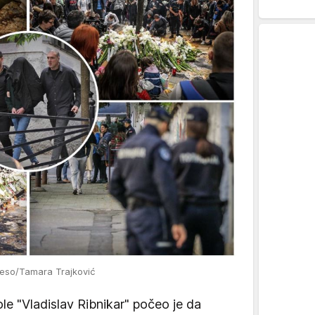
eso/Tamara Trajković
e "Vladislav Ribnikar" počeo je da