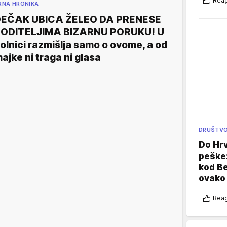
Reag
RNA HRONIKA
EČAK UBICA ŽELEO DA PRENESE
ODITELJIMA BIZARNU PORUKU! U
olnici razmišlja samo o ovome, a od
ajke ni traga ni glasa
DRUŠTV
Do Hr
peške
kod B
ovako 
Reag