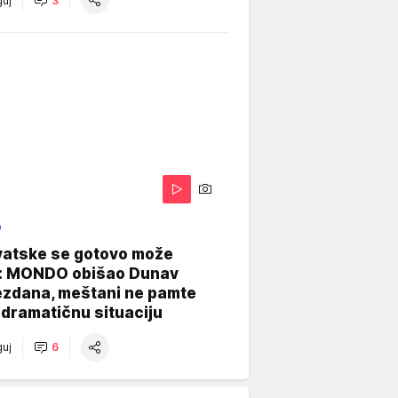
uj
3
O
vatske se gotovo može
: MONDO obišao Dunav
ezdana, meštani ne pamte
dramatičnu situaciju
uj
6