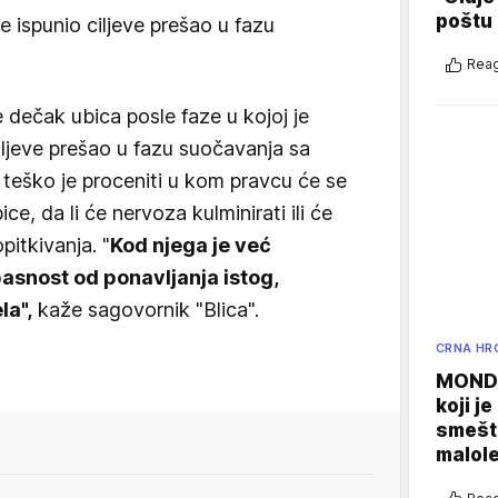
poštu
je ispunio ciljeve prešao u fazu
Reag
e dečak ubica posle faze u kojoj je
ciljeve prešao u fazu suočavanja sa
teško je proceniti u kom pravcu će se
e, da li će nervoza kulminirati ili će
opitkivanja. "
Kod njega je već
pasnost od ponavljanja istog,
la",
kaže sagovornik "Blica".
CRNA HR
MONDO
koji j
smešte
malole