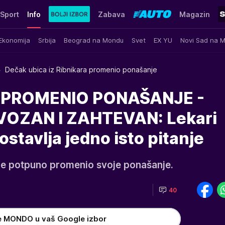
Sport
Info
Zabava
Magazin
Ekonomija
Srbija
Beograd na Mondu
Svet
EX YU
Novi Sad na 
Dečak ubica iz Ribnikara promenio ponašanje
 PROMENIO PONAŠANJE -
OZAN I ZAHTEVAN: Lekari
ostavlja jedno isto pitanje
 je potpuno promenio svoje ponašanje.
40
e MONDO u vaš Google izbor