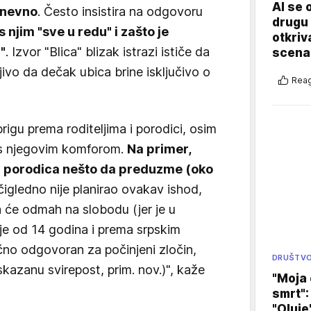
AI se 
 dnevno
. Često insistira na odgovoru
drugu 
s njim "sve u redu" i zašto je
otkriv
"
. Izvor "Blica" blizak istrazi ističe da
scenar
ivo da dečak ubica brine isključivo o
Reag
rigu prema roditeljima i porodici, osim
 s njegovim komforom.
Na primer,
a porodica nešto da preduzme (oko
igledno nije planirao ovakav ishod,
a će odmah na slobodu (jer je u
je od 14 godina i prema srpskim
čno odgovoran za počinjeni zločin,
DRUŠTV
skazanu svirepost, prim. nov.)", kaže
"Moja 
smrt":
"Oluje