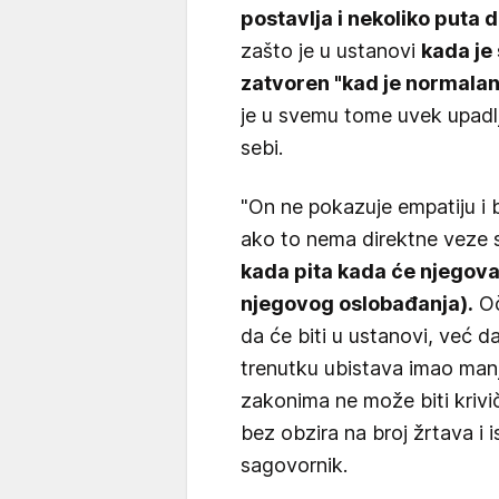
postavlja i nekoliko puta
zašto je u ustanovi
kada je 
zatvoren "kad je normalan
je u svemu tome uvek upadlj
sebi.
"On ne pokazuje empatiju i b
ako to nema direktne veze
kada pita kada će njegov
njegovog oslobađanja).
Oč
da će biti u ustanovi, već d
trenutku ubistava imao man
zakonima ne može biti krivi
bez obzira na broj žrtava i i
sagovornik.