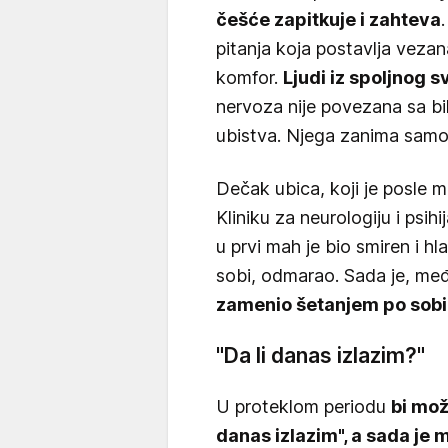
češće zapitkuje i zahteva
pitanja koja postavlja vezan
komfor.
Ljudi iz spoljnog 
nervoza nije povezana sa 
ubistva. Njega zanima samo 
Dečak ubica, koji je posle
Kliniku za neurologiju i psih
u prvi mah je bio smiren i h
sobi, odmarao. Sada je, me
zamenio šetanjem po sobi 
"Da li danas izlazim?"
U proteklom periodu
bi mož
danas izlazim", a sada je m