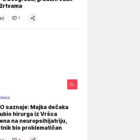
 žrtvama
uj
1
ONIKA
 saznaje: Majka dečaka
e ubio hirurga iz Vršca
na na neuropsihijatriju,
tnik bio problematičan