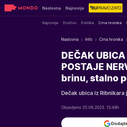
Naslovna
Najnovije
Najnovije
Društvo
Politika
Crna hronika
Sensa
Stvar ukusa
Yumama
Naslovna
Info
Crna hronika
DEČAK UBICA
POSTAJE NERV
brinu, stalno p
Dečak ubica iz Ribnikara
Objavljeno 25.06.2023. 13:49h
Dodajt