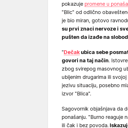
pokazuje
promene u ponašan
"Blic" od odlično obavešteno
je bio miran, gotovo ravno
su prvi znaci nervoze i sve
pušten da izađe na slobodu
"
Dečak
ubica sebe posmatr
govori na taj način
. Istovr
zbog svirepog masovnog ubis
ubijenim drugarima ili svojo
jezivu situaciju, posebno mla
izvor "Blica".
Sagovornik objašnjava da d
ponašanju. "Burno reaguje 
ili čak i bez povoda.
Iskazuj