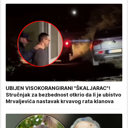
UBIJEN VISOKORANGIRANI "ŠKALJARAC"!
Stručnjak za bezbednost otkrio da li je ubistvo
Mrvaljevića nastavak krvavog rata klanova