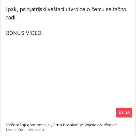
Ipak, psihijatrijski veštaci utvrdiće o čemu se tačno
radi.
BONUS VIDEO:
01:06
Večerašnji gost emisije „Crna hronika“ je Vojislav Vučković
Izvor: Kurir televizija