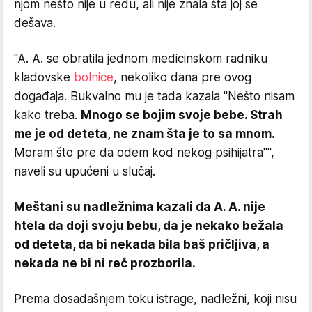
njom nešto nije u redu, ali nije znala šta joj se
dešava.
"A. A. se obratila jednom medicinskom radniku
kladovske
bolnice
, nekoliko dana pre ovog
događaja. Bukvalno mu je tada kazala ''Nešto nisam
kako treba.
Mnogo se bojim svoje bebe. Strah
me je od deteta, ne znam šta je to sa mnom.
Moram što pre da odem kod nekog psihijatra''",
naveli su upućeni u slučaj.
Meštani su nadležnima kazali da A. A. nije
htela da doji svoju bebu, da je nekako bežala
od deteta, da bi nekada bila baš pričljiva, a
nekada ne bi ni reč prozborila.
Prema dosadašnjem toku istrage, nadležni, koji nisu