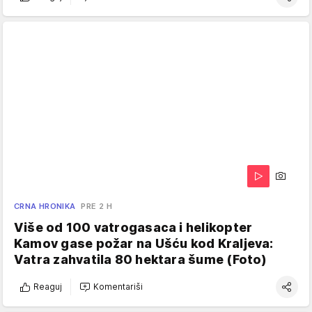
CRNA HRONIKA
PRE 2 H
Više od 100 vatrogasaca i helikopter
Kamov gase požar na Ušću kod Kraljeva:
Vatra zahvatila 80 hektara šume (Foto)
Reaguj
Komentariši