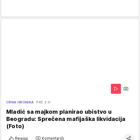
CRNA HRONIKA
PRE 2 H
Mladić sa majkom planirao ubistvo u
Beogradu: Sprečena mafijaška likvidacija
(Foto)
Reaguj
Komentariši