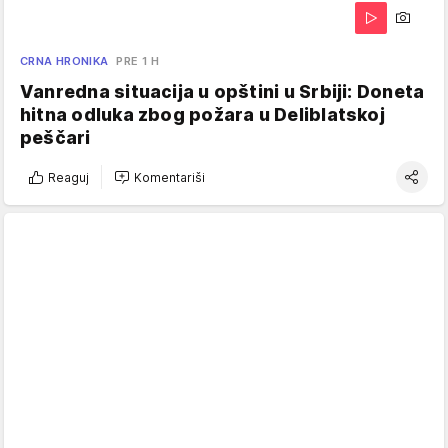
CRNA HRONIKA
PRE 1 H
Vanredna situacija u opštini u Srbiji: Doneta
hitna odluka zbog požara u Deliblatskoj
peščari
Reaguj
Komentariši