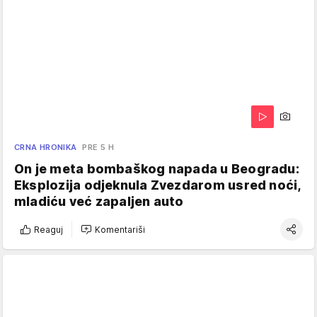
CRNA HRONIKA
PRE 5 H
On je meta bombaškog napada u Beogradu:
Eksplozija odjeknula Zvezdarom usred noći,
mladiću već zapaljen auto
Reaguj
Komentariši