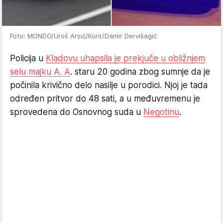
Foto: MONDO/Uroš Arsić/Kurir/Damir Dervišagić
Policija u
Kladovu uhapsila je prekjuče u obližnjem
selu majku A. A
. staru 20 godina zbog sumnje da je
počinila krivično delo nasilje u porodici. Njoj je tada
određen pritvor do 48 sati, a u međuvremenu je
sprovedena do Osnovnog suda u
Negotinu
.