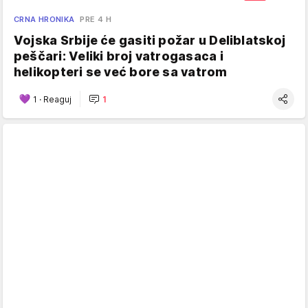
CRNA HRONIKA
PRE 4 H
Vojska Srbije će gasiti požar u Deliblatskoj
peščari: Veliki broj vatrogasaca i
helikopteri se već bore sa vatrom
1
·
Reaguj
1