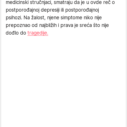
medicinski stručnjaci, smatraju da je u ovde reč o
postporođajnoj depresiji ili postporođajnoj
psihozi. Na žalost, njene simptome niko nije
prepoznao od najbližih i prava je sreća što nije
dođlo do
tragedije.