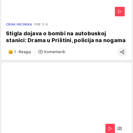
CRNA HRONIKA
PRE 3 H
Stigla dojava o bombi na autobuskoj
stanici: Drama u Prištini, policija na nogama
1
·
Reaguj
Komentariši