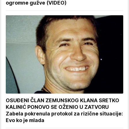
ogromne gužve (VIDEO)
OSUĐENI ČLAN ZEMUNSKOG KLANA SRETKO
KALINIĆ PONOVO SE OŽENIO U ZATVORU
Zabela pokrenula protokol za rizične situacije:
Evo ko je mlada