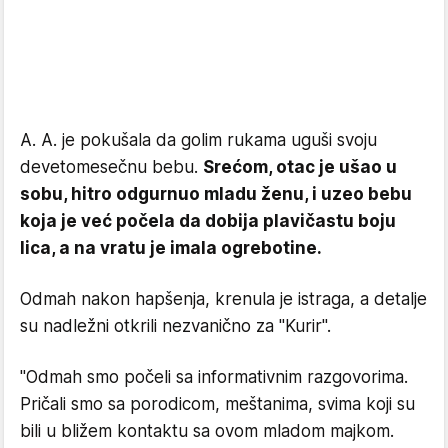
A. A. je pokušala da golim rukama uguši svoju
devetomesečnu bebu.
Srećom, otac je ušao u
sobu, hitro odgurnuo mladu ženu, i uzeo bebu
koja je već počela da dobija plavičastu boju
lica, a na vratu je imala ogrebotine.
Odmah nakon hapšenja, krenula je istraga, a detalje
su nadležni otkrili nezvanično za "Kurir".
"Odmah smo počeli sa informativnim razgovorima.
Pričali smo sa porodicom, meštanima, svima koji su
bili u bližem kontaktu sa ovom mladom majkom.