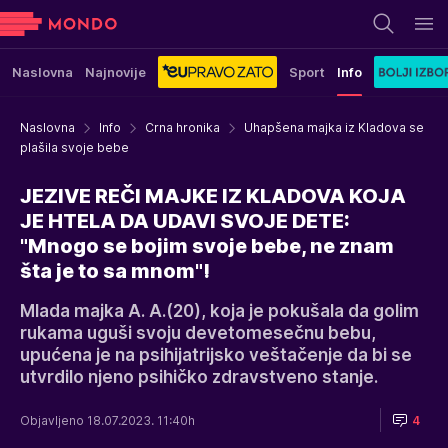
Naslovna
Najnovije
Sport
Info
Naslovna
Info
Crna hronika
Uhapšena majka iz Kladova se
plašila svoje bebe
JEZIVE REČI MAJKE IZ KLADOVA KOJA
JE HTELA DA UDAVI SVOJE DETE:
"Mnogo se bojim svoje bebe, ne znam
šta je to sa mnom"!
Mlada majka A. A.(20), koja je pokušala da golim
rukama uguši svoju devetomesečnu bebu,
upućena je na psihijatrijsko veštačenje da bi se
utvrdilo njeno psihičko zdravstveno stanje.
Objavljeno 18.07.2023. 11:40h
4