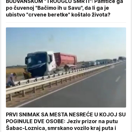
BUDVANSKOM "TROUGLU SMRTI": Pamtiće ga
po čuvenoj "Bačimo ih u Savu", da li ga je
ubistvo "crvene beretke" koštalo života?
PRVI SNIMAK SA MESTA NESREĆE U KOJOJ SU
POGINULE DVE OSOBE: Jeziv prizor na putu
Šabac-Loznica, smrskano vozilo kraj puta i