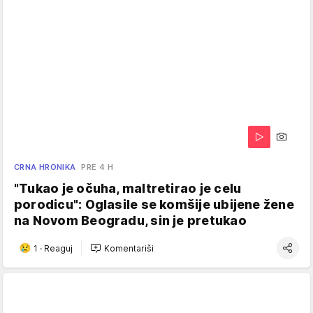
CRNA HRONIKA
PRE 4 H
"Tukao je očuha, maltretirao je celu
porodicu": Oglasile se komšije ubijene žene
na Novom Beogradu, sin je pretukao
1
·
Reaguj
Komentariši