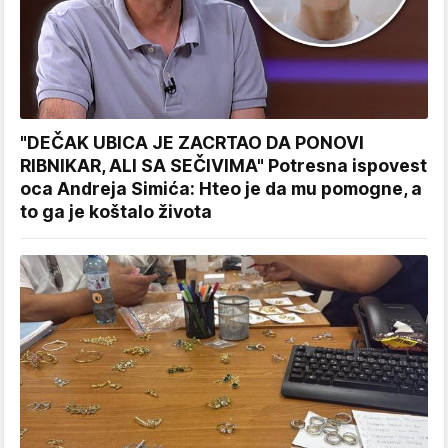
"DEČAK UBICA JE ZACRTAO DA PONOVI
RIBNIKAR, ALI SA SEČIVIMA" Potresna ispovest
oca Andreja Simića: Hteo je da mu pomogne, a
to ga je koštalo života