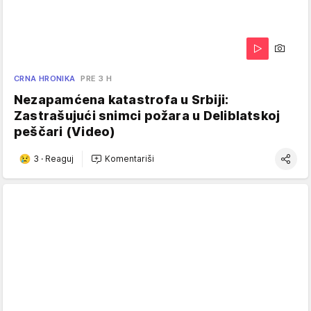
CRNA HRONIKA
PRE 3 H
Nezapamćena katastrofa u Srbiji:
Zastrašujući snimci požara u Deliblatskoj
peščari (Video)
3
·
Reaguj
Komentariši