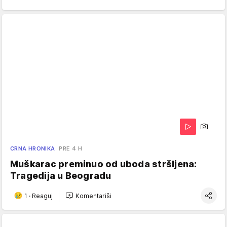
CRNA HRONIKA
PRE 4 H
Muškarac preminuo od uboda stršljena:
Tragedija u Beogradu
1
·
Reaguj
Komentariši