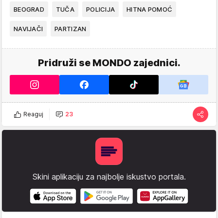
BEOGRAD
TUČA
POLICIJA
HITNA POMOĆ
NAVIJAČI
PARTIZAN
Pridruži se MONDO zajednici.
Reaguj
23
Skini aplikaciju za najbolje iskustvo portala.