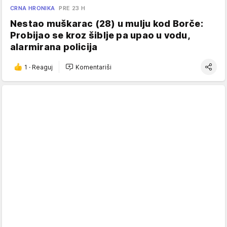
CRNA HRONIKA
PRE 23 H
Nestao muškarac (28) u mulju kod Borče:
Probijao se kroz šiblje pa upao u vodu,
alarmirana policija
1
·
Reaguj
Komentariši