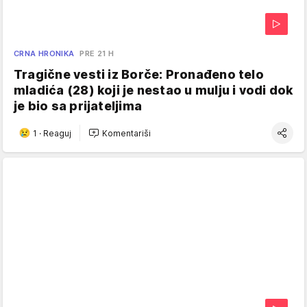
CRNA HRONIKA
PRE 21 H
Tragične vesti iz Borče: Pronađeno telo
mladića (28) koji je nestao u mulju i vodi dok
je bio sa prijateljima
1
·
Reaguj
Komentariši