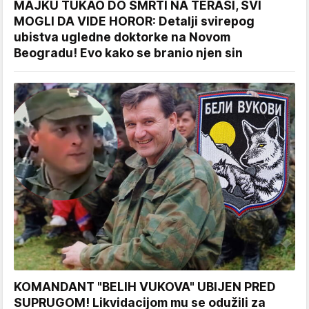
MAJKU TUKAO DO SMRTI NA TERASI, SVI
MOGLI DA VIDE HOROR: Detalji svirepog
ubistva ugledne doktorke na Novom
Beogradu! Evo kako se branio njen sin
KOMANDANT "BELIH VUKOVA" UBIJEN PRED
SUPRUGOM! Likvidacijom mu se odužili za