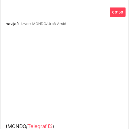
00:50
navijači
Izvor: MONDO/Uroš Arsić
(MONDO/
Telegraf
)