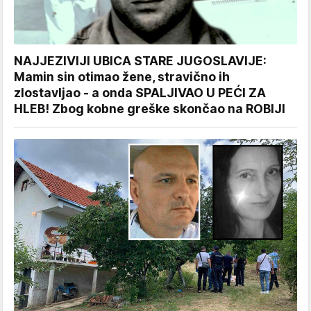
NAJJEZIVIJI UBICA STARE JUGOSLAVIJE:
Mamin sin otimao žene, stravično ih
zlostavljao - a onda SPALJIVAO U PEĆI ZA
HLEB! Zbog kobne greške skončao na ROBIJI