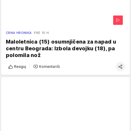
CRNA HRONIKA
PRE 10 H
Maloletnica (15) osumnjičena za napad u
centru Beograda: Izbola devojku (18), pa
polomila nož
Reaguj
Komentariši