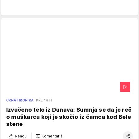
CRNA HRONIKA
PRE 14 H
Izvučeno telo iz Dunava: Sumnja se da je reč
o muškarcu koji je skočio iz čamca kod Bele
stene
Reaguj
Komentariši