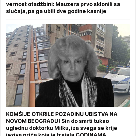
vernost otadžbini: Mauzera prvo sklonili sa
slučaja, pa ga ubili dve godine kasnije
KOMŠIJE OTKRILE POZADINU UBISTVA NA
NOVOM BEOGRADU! Sin do smrti tukao
uglednu doktorku Milku, iza svega se krije
jeziva priča koja je trajala GODINAMA