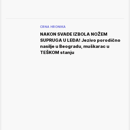
CRNA HRONIKA
NAKON SVAĐE IZBOLA NOŽEM
SUPRUGA U LEĐA! Jezivo porodično
nasilje u Beogradu, muškarac u
TEŠKOM stanju