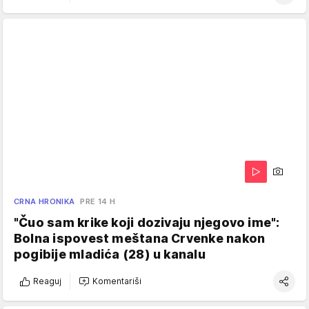
CRNA HRONIKA
PRE 14 H
"Čuo sam krike koji dozivaju njegovo ime":
Bolna ispovest meštana Crvenke nakon
pogibije mladića (28) u kanalu
Reaguj
Komentariši