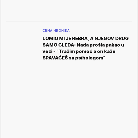
CRNA HRONIKA
LOMIO MI JE REBRA, A NJEGOV DRUG
SAMO GLEDA: Nada prošla pakao u
vezi - “Tražim pomoć a on kaže
SPAVAĆEŠ sa psihologom”