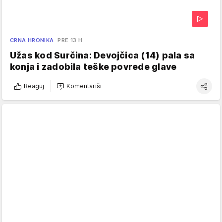
CRNA HRONIKA
PRE 13 H
Užas kod Surčina: Devojčica (14) pala sa
konja i zadobila teške povrede glave
Reaguj
Komentariši