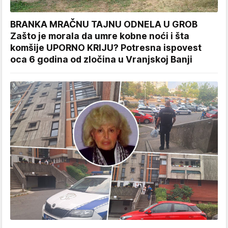
BRANKA MRAČNU TAJNU ODNELA U GROB
Zašto je morala da umre kobne noći i šta
komšije UPORNO KRIJU? Potresna ispovest
oca 6 godina od zločina u Vranjskoj Banji