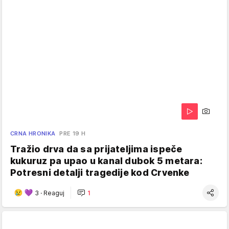
CRNA HRONIKA
PRE 19 H
Tražio drva da sa prijateljima ispeče
kukuruz pa upao u kanal dubok 5 metara:
Potresni detalji tragedije kod Crvenke
3
·
Reaguj
1