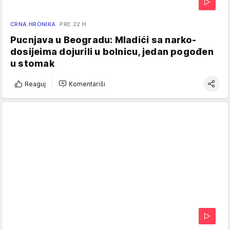
CRNA HRONIKA
PRE 22 H
Pucnjava u Beogradu: Mladići sa narko-
dosijeima dojurili u bolnicu, jedan pogođen
u stomak
Reaguj
Komentariši