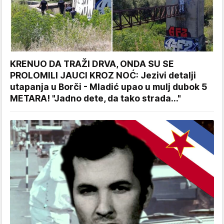
KRENUO DA TRAŽI DRVA, ONDA SU SE
PROLOMILI JAUCI KROZ NOĆ: Jezivi detalji
utapanja u Borči - Mladić upao u mulj dubok 5
METARA! "Jadno dete, da tako strada..."