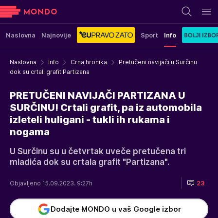
Naslovna
Najnovije
Sport
Info
Naslovna
Info
Crna hronika
Pretučeni navijači u Surčinu
dok su crtali grafit Partizana
PRETUČENI NAVIJAČI PARTIZANA U
SURČINU! Crtali grafit, pa iz automobila
izleteli huligani - tukli ih rukama i
nogama
U Surčinu su u četvrtak uveče pretučena tri
mladića dok su crtala grafit "Partizana".
Objavljeno 15.09.2023. 9:27h
23
Dodajte MONDO u vaš Google izbor