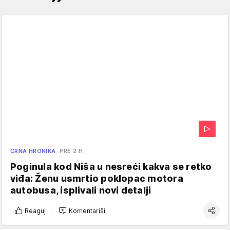
CRNA HRONIKA
PRE 2 H
Poginula kod Niša u nesreći kakva se retko
viđa: Ženu usmrtio poklopac motora
autobusa, isplivali novi detalji
Reaguj
Komentariši