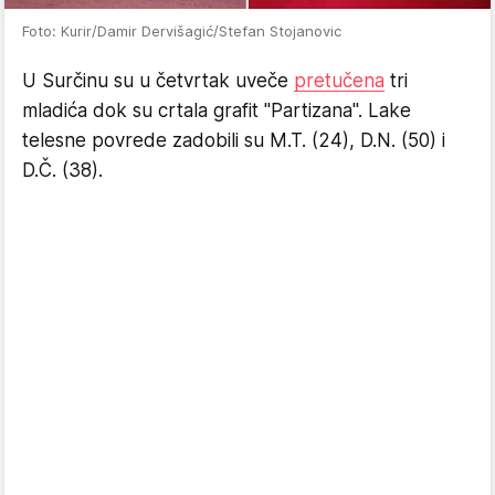
Foto: Kurir/Damir Dervišagić/Stefan Stojanovic
U Surčinu su u četvrtak uveče
pretučena
tri
mladića dok su crtala grafit "Partizana". Lake
telesne povrede zadobili su M.T. (24), D.N. (50) i
D.Č. (38).