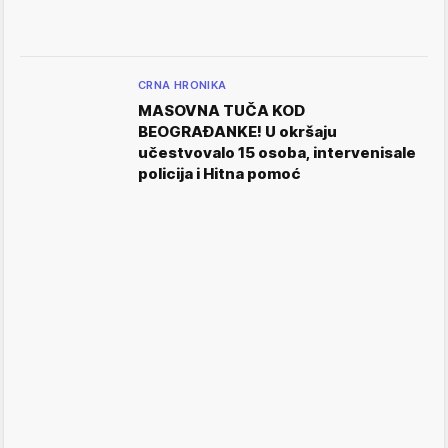
CRNA HRONIKA
MASOVNA TUČA KOD
BEOGRAĐANKE! U okršaju
učestvovalo 15 osoba, intervenisale
policija i Hitna pomoć