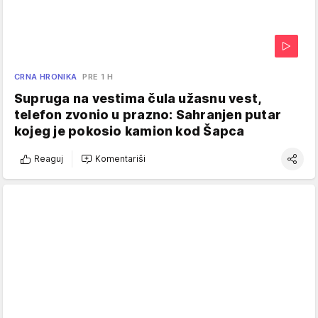
CRNA HRONIKA
PRE 1 H
Supruga na vestima čula užasnu vest,
telefon zvonio u prazno: Sahranjen putar
kojeg je pokosio kamion kod Šapca
Reaguj
Komentariši