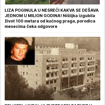
LIZA POGINULA U NESREĆI KAKVA SE DEŠAVA
JEDNOM U MILION GODINA! Nišlijka izgubila
život 100 metara od kućnog praga, porodica
mesecima čeka odgovore