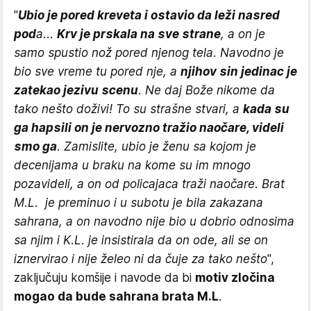
"
Ubio je pored kreveta i ostavio da leži nasred
pod
a...
Krv je prskala na sve strane
, a on je
samo spustio nož pored njenog tela. Navodno je
bio sve vreme tu pored nje, a
njihov sin jedinac je
zatekao jezivu scenu
. Ne daj Bože nikome da
tako nešto doživi! To su strašne stvari, a
kada su
ga hapsili on je nervozno tražio naočare, videli
smo ga
. Zamislite, ubio je ženu sa kojom je
decenijama u braku na kome su im mnogo
pozavideli, a on od policajaca traži naočare. Brat
M.L. je preminuo i u subotu je bila zakazana
sahrana, a on navodno nije bio u dobrio odnosima
sa njim i K.L. je insistirala da on ode, ali se on
iznervirao i nije želeo ni da čuje za tako nešto
",
zaključuju komšije i navode da bi
motiv zločina
mogao da bude sahrana brata M.L
.