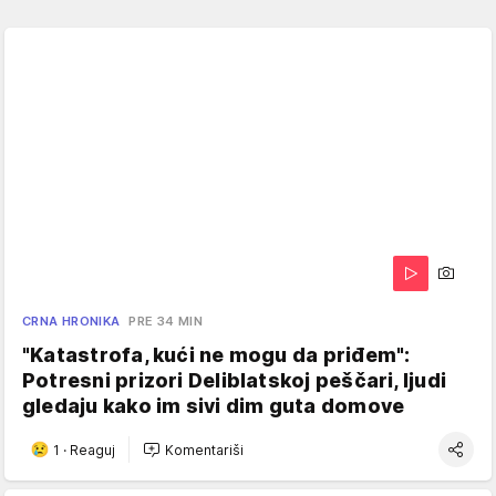
CRNA HRONIKA
PRE 34 MIN
"Katastrofa, kući ne mogu da priđem":
Potresni prizori Deliblatskoj peščari, ljudi
gledaju kako im sivi dim guta domove
1
·
Reaguj
Komentariši