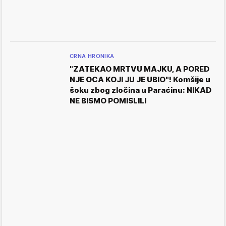
CRNA HRONIKA
"ZATEKAO MRTVU MAJKU, A PORED
NJE OCA KOJI JU JE UBIO"! Komšije u
šoku zbog zločina u Paraćinu: NIKAD
NE BISMO POMISLILI