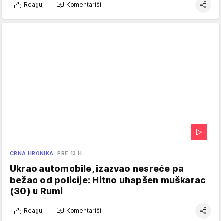
Reaguj
Komentariši
CRNA HRONIKA
PRE 13 H
Ukrao automobile, izazvao nesreće pa
bežao od policije: Hitno uhapšen muškarac
(30) u Rumi
Reaguj
Komentariši