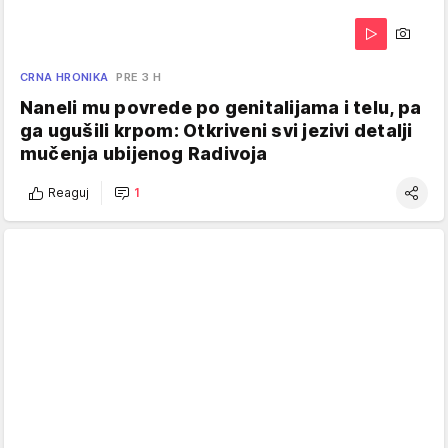
CRNA HRONIKA
PRE 3 H
Naneli mu povrede po genitalijama i telu, pa
ga ugušili krpom: Otkriveni svi jezivi detalji
mučenja ubijenog Radivoja
Reaguj
1