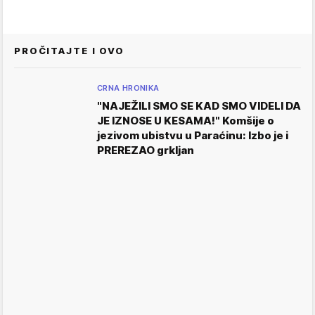
PROČITAJTE I OVO
CRNA HRONIKA
"NAJEŽILI SMO SE KAD SMO VIDELI DA
JE IZNOSE U KESAMA!" Komšije o
jezivom ubistvu u Paraćinu: Izbo je i
PREREZAO grkljan