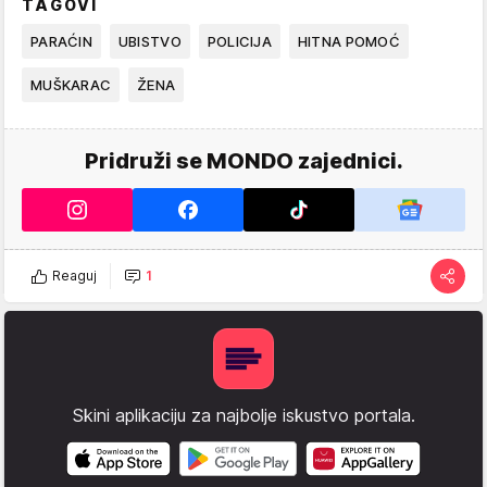
TAGOVI
PARAĆIN
UBISTVO
POLICIJA
HITNA POMOĆ
MUŠKARAC
ŽENA
Pridruži se MONDO zajednici.
Reaguj
1
Skini aplikaciju za najbolje iskustvo portala.