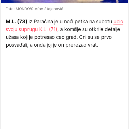
Foto: MONDO/Stefan Stojanović
M.L. (73)
iz Paraćina je u noći petka na subotu
ubio
svoju suprugu K.L. (71)
, a komšije su otkrile detalje
užasa koji je potresao ceo grad. Oni su se prvo
posvađali, a onda joj je on prerezao vrat.