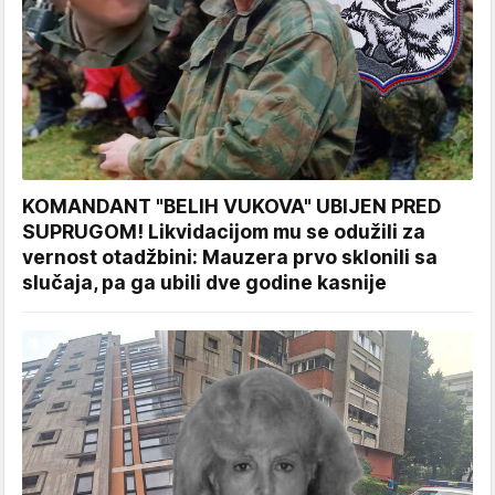
KOMANDANT "BELIH VUKOVA" UBIJEN PRED
SUPRUGOM! Likvidacijom mu se odužili za
vernost otadžbini: Mauzera prvo sklonili sa
slučaja, pa ga ubili dve godine kasnije