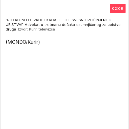
02:09
"POTREBNO UTVRDITI KADA JE LICE SVESNO POČINJENOG
UBISTVA!" Advokat o tretmanu dečaka osumnjičenog za ubistvo
druga
Izvor: Kurir teleivizija
(MONDO/Kurir)