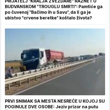
PRIJATELJ "KRALJA ZVEZDARE" RAZNET U
BUDVANSKOM "TROUGLU SMRTI": Pamtiće ga
po čuvenoj "Bačimo ih u Savu", da li ga je
ubistvo "crvene beretke" koštalo života?
PRVI SNIMAK SA MESTA NESREĆE U KOJOJ SU
POGINULE DVE OSOBE: Jeziv prizor na putu