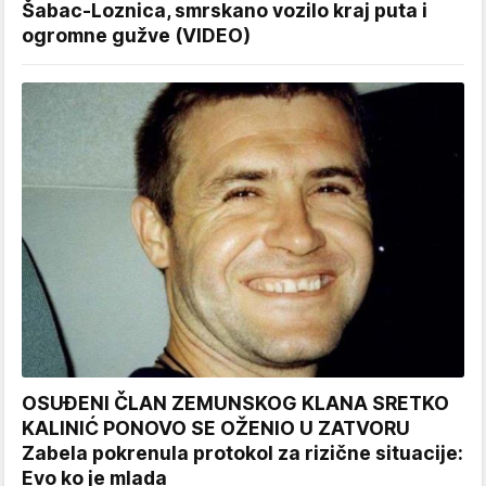
Šabac-Loznica, smrskano vozilo kraj puta i
ogromne gužve (VIDEO)
OSUĐENI ČLAN ZEMUNSKOG KLANA SRETKO
KALINIĆ PONOVO SE OŽENIO U ZATVORU
Zabela pokrenula protokol za rizične situacije:
Evo ko je mlada