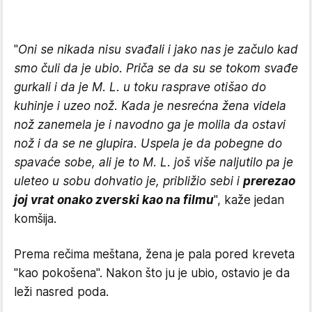
"
Oni se nikada nisu svađali i jako nas je začulo kad
smo čuli da je ubio. Priča se da su se tokom svađe
gurkali i da je M. L. u toku rasprave otišao do
kuhinje i uzeo nož. Kada je nesrećna žena videla
nož zanemela je i navodno ga je molila da ostavi
nož i da se ne glupira. Uspela je da pobegne do
spavaće sobe, ali je to M. L. još više naljutilo pa je
uleteo u sobu dohvatio je, približio sebi i
prerezao
joj vrat onako zverski kao na filmu
", kaže jedan
komšija.
Prema rečima meštana, žena je pala pored kreveta
"kao pokošena". Nakon što ju je ubio, ostavio je da
leži nasred poda.