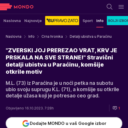
Naslovna
Najnovije
Sport
Info
Naslovna
Info
Crna hronika
Detalji ubistva u Paraćinu
"ZVERSKI JOJ PREREZAO VRAT, KRV JE
PRSKALA NA SVE STRANE!" Stravični
detalji ubistva u Paraćinu, komšije
otkrile motiv
M.L. (73) iz Paraćina je u noći petka na subotu
ubio svoju suprugu K.L. (71), a komšije su otkrile
detalje užasa koji je potresao ceo grad.
Objavljeno 16.10.2023. 7:28h
1
Dodajte MONDO u vaš Google izbor