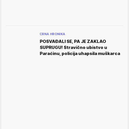
CRNA HRONIKA
POSVAĐALI SE, PA JE ZAKLAO
SUPRUGU! Stravično ubistvo u
Paraćinu, policija uhapsila muškarca