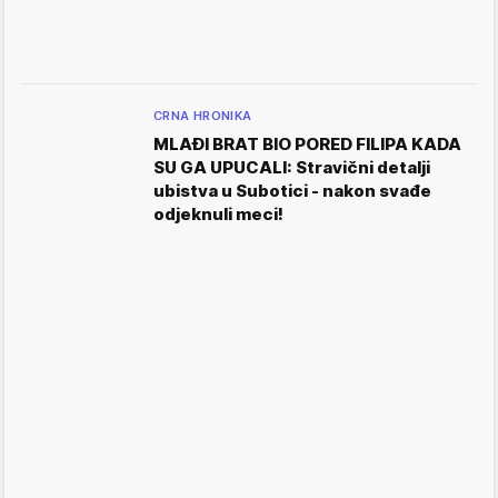
CRNA HRONIKA
MLAĐI BRAT BIO PORED FILIPA KADA
SU GA UPUCALI: Stravični detalji
ubistva u Subotici - nakon svađe
odjeknuli meci!