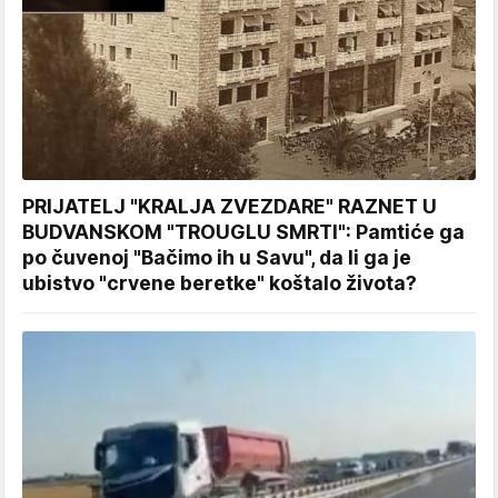
PRIJATELJ "KRALJA ZVEZDARE" RAZNET U
BUDVANSKOM "TROUGLU SMRTI": Pamtiće ga
po čuvenoj "Bačimo ih u Savu", da li ga je
ubistvo "crvene beretke" koštalo života?