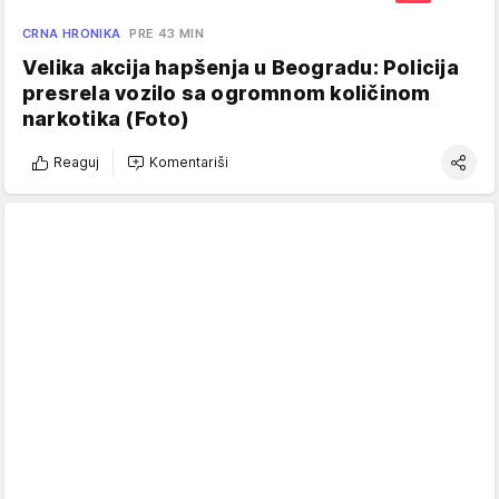
CRNA HRONIKA
PRE 43 MIN
Velika akcija hapšenja u Beogradu: Policija
presrela vozilo sa ogromnom količinom
narkotika (Foto)
Reaguj
Komentariši