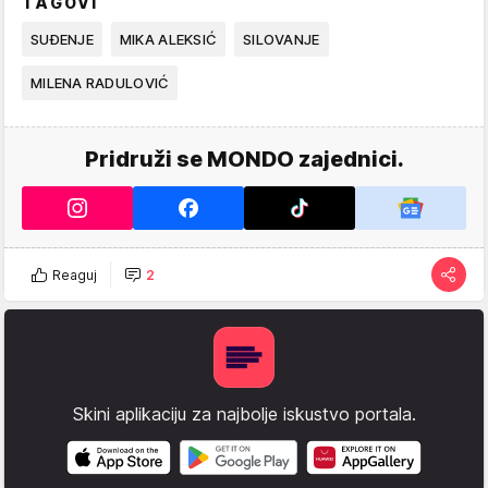
TAGOVI
SUĐENJE
MIKA ALEKSIĆ
SILOVANJE
MILENA RADULOVIĆ
Pridruži se MONDO zajednici.
Reaguj
2
Skini aplikaciju za najbolje iskustvo portala.