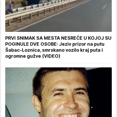
PRVI SNIMAK SA MESTA NESREĆE U KOJOJ SU
POGINULE DVE OSOBE: Jeziv prizor na putu
Šabac-Loznica, smrskano vozilo kraj puta i
ogromne gužve (VIDEO)