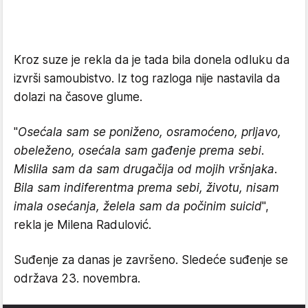
Kroz suze je rekla da je tada bila donela odluku da
izvrši samoubistvo. Iz tog razloga nije nastavila da
dolazi na časove glume.
"
Osećala sam se poniženo, osramoćeno, prljavo,
obeleženo, osećala sam gađenje prema sebi.
Mislila sam da sam drugačija od mojih vršnjaka.
Bila sam indiferentma prema sebi, životu, nisam
imala osećanja, želela sam da počinim suicid
",
rekla je Milena Radulović.
Suđenje za danas je završeno. Sledeće suđenje se
održava 23. novembra.