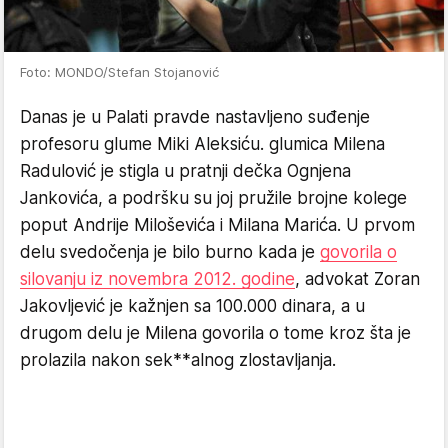
Foto: MONDO/Stefan Stojanović
Danas je u Palati pravde nastavljeno suđenje
profesoru glume Miki Aleksiću. glumica Milena
Radulović je stigla u pratnji dečka Ognjena
Jankovića, a podršku su joj pružile brojne kolege
poput Andrije Miloševića i Milana Marića. U prvom
delu svedočenja je bilo burno kada je
govorila o
silovanju iz novembra 2012. godine
, advokat Zoran
Jakovljević je kažnjen sa 100.000 dinara, a u
drugom delu je Milena govorila o tome kroz šta je
prolazila nakon sek**alnog zlostavljanja.