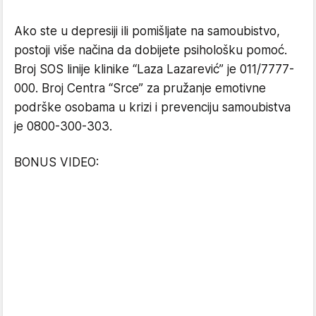
Ako ste u depresiji ili pomišljate na samoubistvo,
postoji više načina da dobijete psihološku pomoć.
Broj SOS linije klinike “Laza Lazarević” je 011/7777-
000. Broj Centra “Srce” za pružanje emotivne
podrške osobama u krizi i prevenciju samoubistva
je 0800-300-303.
BONUS VIDEO: