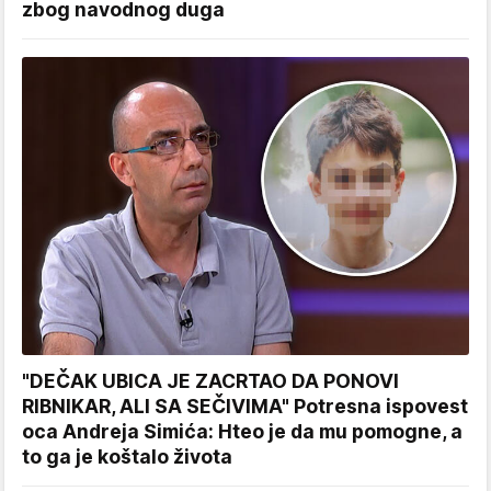
zbog navodnog duga
"DEČAK UBICA JE ZACRTAO DA PONOVI
RIBNIKAR, ALI SA SEČIVIMA" Potresna ispovest
oca Andreja Simića: Hteo je da mu pomogne, a
to ga je koštalo života