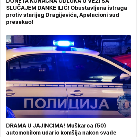
DONETA KONAČNA ODLUKA U VEZI SA
SLUČAJEM DANKE ILIĆ! Obustavljena istraga
protiv starijeg Dragijevića, Apelacioni sud
presekao!
DRAMA U JAJINCIMA! Muškarca (50)
automobilom udario komšija nakon svađe