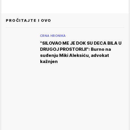
PROČITAJTE I OVO
CRNA HRONIKA
"SILOVAO ME JE DOK SU DECA BILA U
DRUGOJ PROSTORIJI": Burno na
suđenju Miki Aleksiću, advokat
kažnjen