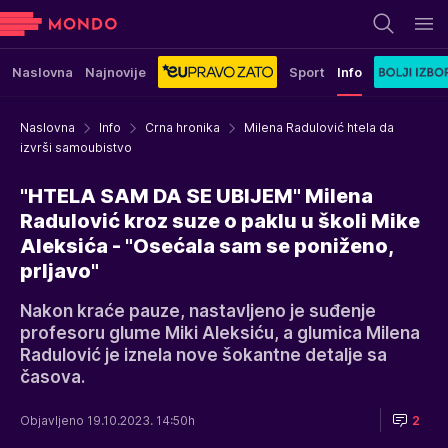
Naslovna
Najnovije
Sport
Info
Naslovna
Info
Crna hronika
Milena Radulović htela da
izvrši samoubistvo
"HTELA SAM DA SE UBIJEM" Milena
Radulović kroz suze o paklu u školi Mike
Aleksića - "Osećala sam se poniženo,
prljavo"
Nakon kraće pauze, nastavljeno je suđenje
profesoru glume Miki Aleksiću, a glumica Milena
Radulović je iznela nove šokantne detalje sa
časova.
Objavljeno 19.10.2023. 14:50h
2