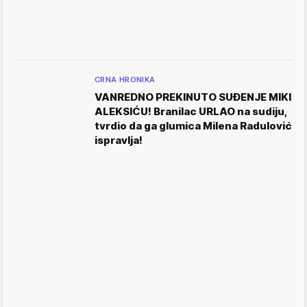
CRNA HRONIKA
VANREDNO PREKINUTO SUĐENJE MIKI
ALEKSIĆU! Branilac URLAO na sudiju,
tvrdio da ga glumica Milena Radulović
ispravlja!