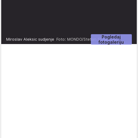
Pogledaj
Miroslav Aleksic sudjenje
Foto: MONDO/Stefan Stojanović
fotogaleriju