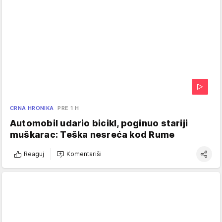
CRNA HRONIKA
PRE 1 H
Automobil udario bicikl, poginuo stariji
muškarac: Teška nesreća kod Rume
Reaguj
Komentariši