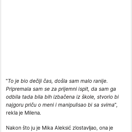
"
To je bio dečiji čas, došla sam malo ranije.
Pripremala sam se za prijemni ispit, da sam ga
odbila tada bila bih izbačena iz škole, stvorio bi
najgoru priču o meni i manipulisao bi sa svima
",
rekla je Milena.
Nakon što ju je Mika Aleksić zlostavljao, ona je