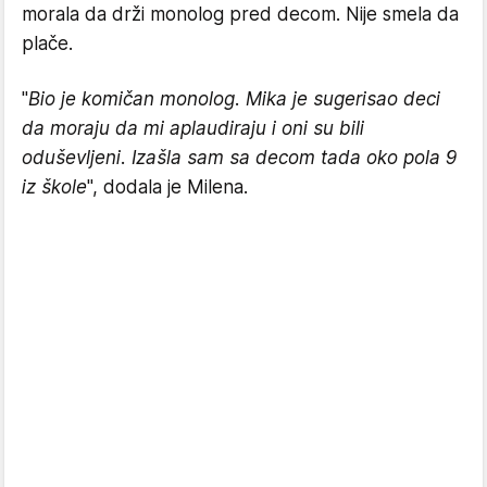
morala da drži monolog pred decom. Nije smela da
plače.
"
Bio je komičan monolog. Mika je sugerisao deci
da moraju da mi aplaudiraju i oni su bili
oduševljeni. Izašla sam sa decom tada oko pola 9
iz škole
", dodala je Milena.