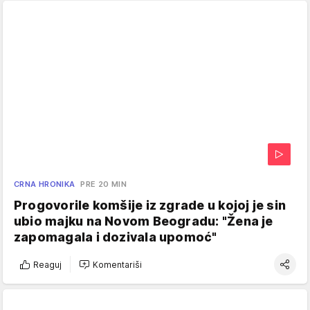
CRNA HRONIKA
PRE 20 MIN
Progovorile komšije iz zgrade u kojoj je sin
ubio majku na Novom Beogradu: "Žena je
zapomagala i dozivala upomoć"
Reaguj
Komentariši