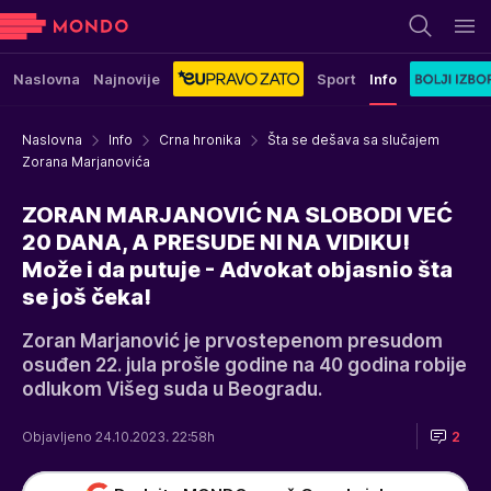
Naslovna
Najnovije
Sport
Info
Naslovna
Info
Crna hronika
Šta se dešava sa slučajem
Zorana Marjanovića
ZORAN MARJANOVIĆ NA SLOBODI VEĆ
20 DANA, A PRESUDE NI NA VIDIKU!
Može i da putuje - Advokat objasnio šta
se još čeka!
Zoran Marjanović je prvostepenom presudom
osuđen 22. jula prošle godine na 40 godina robije
odlukom Višeg suda u Beogradu.
Objavljeno 24.10.2023. 22:58h
2