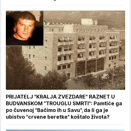
PRIJATELJ "KRALJA ZVEZDARE" RAZNET U
BUDVANSKOM "TROUGLU SMRTI": Pamtiće ga
po čuvenoj "Bačimo ih u Savu", da li ga je
ubistvo "crvene beretke" koštalo života?