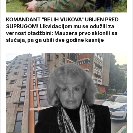
KOMANDANT "BELIH VUKOVA" UBIJEN PRED
SUPRUGOM! Likvidacijom mu se odužili za
vernost otadžbini: Mauzera prvo sklonili sa
slučaja, pa ga ubili dve godine kasnije