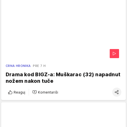
CRNA HRONIKA
PRE 7 H
Drama kod BIGZ-a: Muškarac (32) napadnut
nožem nakon tuče
Reaguj
Komentariši