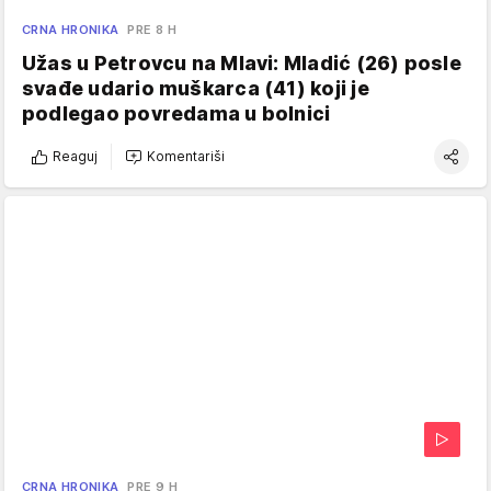
CRNA HRONIKA
PRE 8 H
Užas u Petrovcu na Mlavi: Mladić (26) posle
svađe udario muškarca (41) koji je
podlegao povredama u bolnici
Reaguj
Komentariši
CRNA HRONIKA
PRE 9 H