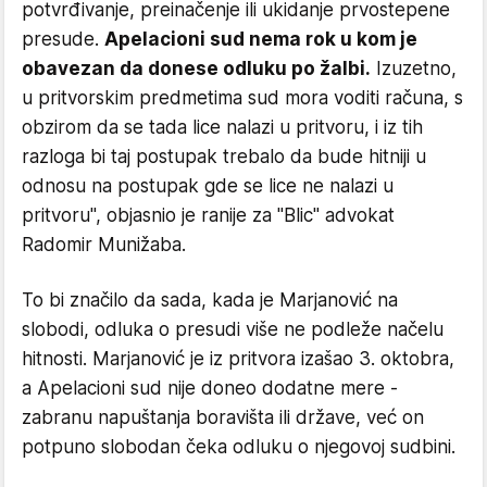
potvrđivanje, preinačenje ili ukidanje prvostepene
presude.
Apelacioni sud nema rok u kom je
obavezan da donese odluku po žalbi.
Izuzetno,
u pritvorskim predmetima sud mora voditi računa, s
obzirom da se tada lice nalazi u pritvoru, i iz tih
razloga bi taj postupak trebalo da bude hitniji u
odnosu na postupak gde se lice ne nalazi u
pritvoru", objasnio je ranije za "Blic" advokat
Radomir Munižaba.
To bi značilo da sada, kada je Marjanović na
slobodi, odluka o presudi više ne podleže načelu
hitnosti. Marjanović je iz pritvora izašao 3. oktobra,
a Apelacioni sud nije doneo dodatne mere -
zabranu napuštanja boravišta ili države, već on
potpuno slobodan čeka odluku o njegovoj sudbini.