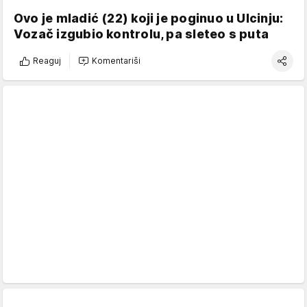
Ovo je mladić (22) koji je poginuo u Ulcinju:
Vozač izgubio kontrolu, pa sleteo s puta
Reaguj
Komentariši