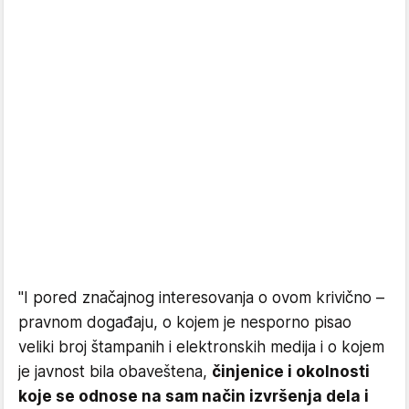
"I pored značajnog interesovanja o ovom krivično –
pravnom događaju, o kojem je nesporno pisao
veliki broj štampanih i elektronskih medija i o kojem
je javnost bila obaveštena,
činjenice i okolnosti
koje se odnose na sam način izvršenja dela i