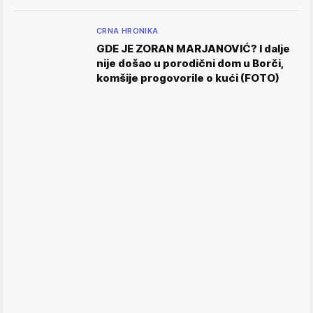
CRNA HRONIKA
GDE JE ZORAN MARJANOVIĆ? I dalje
nije došao u porodični dom u Borči,
komšije progovorile o kući (FOTO)