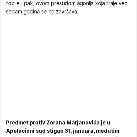
robije. Ipak, ovom presudom agonija koja traje već
sedam godina se ne završava.
Predmet protiv Zorana Marjanovića je u
Apelacioni sud stigao 31. januara, međutim