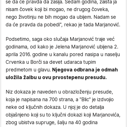
se da će pravda da zasija. Sedam godina, zaista ja
nisam čovek koji bi mogao, ne drugog čoveka,
nego životinju ne bih mogao da ubijem. Nadam se
da će pravda da pobedi", rekao je tada Marjanović.
Podsetimo, saga oko slučaja Marjanović traje već
godinama, od kako je Jelena Marjanović ubijena 2.
aprila 2016. godine u kanalu pored nasipa u naselju
Crvenka u Borči sa devet udaraca tupim
predmetom u glavu.
Njegova odbrana je odmah
uložila žalbu u ovu prvostepenu presudu.
Niz dokaza je naveden u obrazloženju presude,
koja je napisana na 700 strana, a "Blic" je izdvojio
neke od ključnih dokaza. U njoj je do detalja
objašnjeno koji su to ključni dokazi koji Marjanovića,
zbog ubistva supruge, šalju na 40 godina