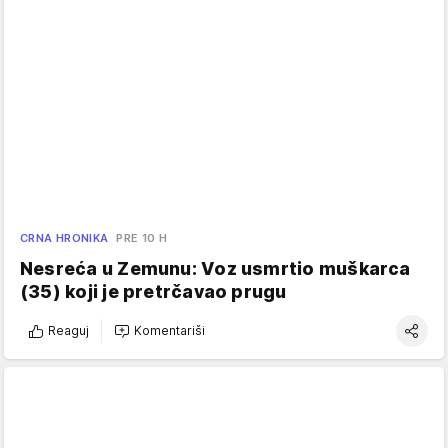
CRNA HRONIKA
PRE 10 H
Nesreća u Zemunu: Voz usmrtio muškarca
(35) koji je pretrčavao prugu
Reaguj
Komentariši