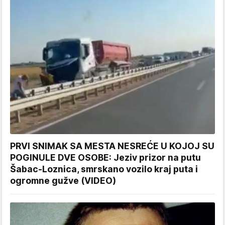
PRVI SNIMAK SA MESTA NESREĆE U KOJOJ SU
POGINULE DVE OSOBE: Jeziv prizor na putu
Šabac-Loznica, smrskano vozilo kraj puta i
ogromne gužve (VIDEO)