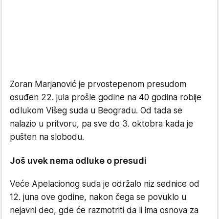
Zoran Marjanović je prvostepenom presudom
osuđen 22. jula prošle godine na 40 godina robije
odlukom Višeg suda u Beogradu. Od tada se
nalazio u pritvoru, pa sve do 3. oktobra kada je
pušten na slobodu.
Još uvek nema odluke o presudi
Veće Apelacionog suda je održalo niz sednice od
12. juna ove godine, nakon čega se povuklo u
nejavni deo, gde će razmotriti da li ima osnova za