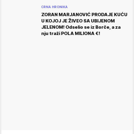
CRNA HRONIKA
ZORAN MARJANOVIĆ PRODAJE KUĆU
U KOJOJ JE ŽIVEO SA UBIJENOM
JELENOM! Odselio se iz Borče, a za
nju traži POLA MILIONA €!