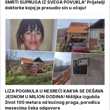
SMRTI SUPRUGA IZ SVEGA POVUKLA" Prijatelji
doktorke kojoj je presudio sin u očaju!
LIZA POGINULA U NESREĆI KAKVA SE DEŠAVA
JEDNOM U MILION GODINA! Nišlijka izgubila
život 100 metara od kućnog praga, porodica
mesecima čeka odgovore