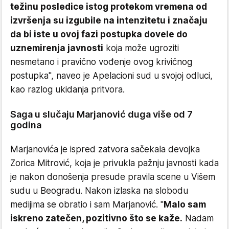
težinu posledice istog protekom vremena od
izvršenja su izgubile na intenzitetu i značaju
da bi iste u ovoj fazi postupka dovele do
uznemirenja javnosti
koja može ugroziti
nesmetano i pravično vođenje ovog krivičnog
postupka", naveo je Apelacioni sud u svojoj odluci,
kao razlog ukidanja pritvora.
Saga u slučaju Marjanović duga više od 7
godina
Marjanovića je ispred zatvora sačekala devojka
Zorica Mitrović, koja je privukla pažnju javnosti kada
je nakon donošenja presude pravila scene u Višem
sudu u Beogradu. Nakon izlaska na slobodu
medijima se obratio i sam Marjanović. "
Malo sam
iskreno zatečen, pozitivno što se kaže.
Nadam