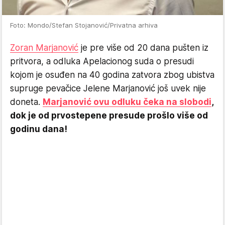
Foto: Mondo/Stefan Stojanović/Privatna arhiva
Zoran Marjanović
je pre više od 20 dana pušten iz
pritvora, a odluka Apelacionog suda o presudi
kojom je osuđen na 40 godina zatvora zbog ubistva
supruge pevačice Jelene Marjanović još uvek nije
doneta.
Marjanović ovu odluku čeka na slobodi
,
dok je od prvostepene presude prošlo više od
godinu dana!