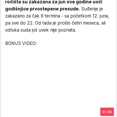
ročišta su zakazana za jun ove godine uoči
godišnjice prvostepene presude.
Suđenje je
zakazano za čak 9 termina - sa početkom 12. juna,
pa sve do 22. Od tada je prošlo četiri meseca, ali
odluka suda još uvek nije poznata.
BONUS VIDEO:
01:36