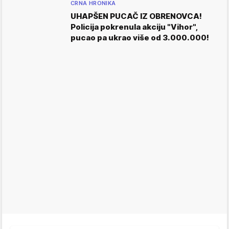
CRNA HRONIKA
UHAPŠEN PUCAČ IZ OBRENOVCA!
Policija pokrenula akciju "Vihor",
pucao pa ukrao više od 3.000.000!