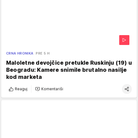
CRNA HRONIKA
PRE 5 H
Maloletne devojčice pretukle Ruskinju (19) u
Beogradu: Kamere snimile brutalno nasilje
kod marketa
Reaguj
Komentariši