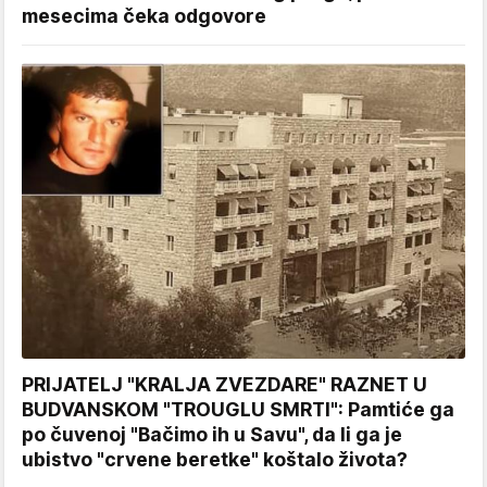
mesecima čeka odgovore
PRIJATELJ "KRALJA ZVEZDARE" RAZNET U
BUDVANSKOM "TROUGLU SMRTI": Pamtiće ga
po čuvenoj "Bačimo ih u Savu", da li ga je
ubistvo "crvene beretke" koštalo života?