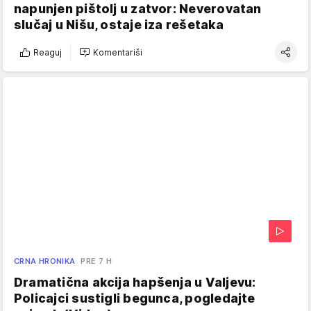
napunjen pištolj u zatvor: Neverovatan
slučaj u Nišu, ostaje iza rešetaka
Reaguj
Komentariši
CRNA HRONIKA
PRE 7 H
Dramatična akcija hapšenja u Valjevu:
Policajci sustigli begunca, pogledajte