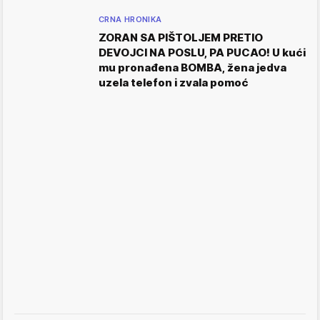
CRNA HRONIKA
ZORAN SA PIŠTOLJEM PRETIO
DEVOJCI NA POSLU, PA PUCAO! U kući
mu pronađena BOMBA, žena jedva
uzela telefon i zvala pomoć