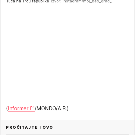
Tuča na Trgu republike
Izvor: Instagram/moj_beo_grad_
(
Informer
/MONDO/A.B.)
PROČITAJTE I OVO