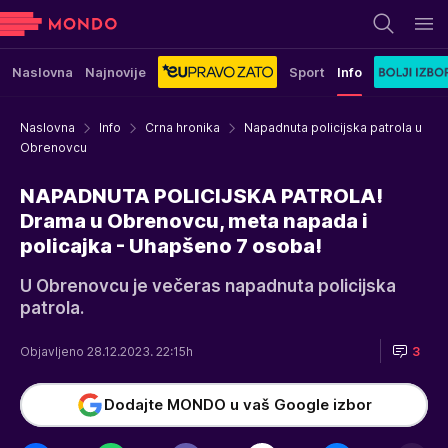
Naslovna
Najnovije
Sport
Info
Naslovna
Info
Crna hronika
Napadnuta policijska patrola u
Obrenovcu
NAPADNUTA POLICIJSKA PATROLA!
Drama u Obrenovcu, meta napada i
policajka - Uhapšeno 7 osoba!
U Obrenovcu je večeras napadnuta policijska
patrola.
Objavljeno 28.12.2023. 22:15h
3
Dodajte MONDO u vaš Google izbor