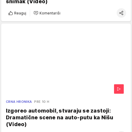
snimak (Video)
Reaguj
Komentariši
CRNA HRONIKA
PRE 10 H
Izgoreo automobil, stvaraju se zastoji:
Dramatične scene na auto-putu ka Nišu
(Video)