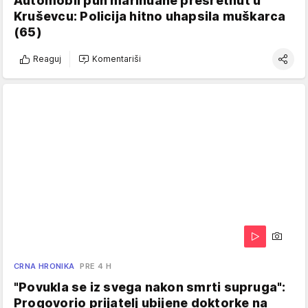
Automobil pun marihuane presretnut u
Kruševcu: Policija hitno uhapsila muškarca
(65)
Reaguj
Komentariši
CRNA HRONIKA
PRE 4 H
"Povukla se iz svega nakon smrti supruga":
Progovorio prijatelj ubijene doktorke na