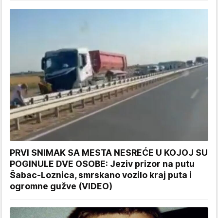
PRVI SNIMAK SA MESTA NESREĆE U KOJOJ SU
POGINULE DVE OSOBE: Jeziv prizor na putu
Šabac-Loznica, smrskano vozilo kraj puta i
ogromne gužve (VIDEO)