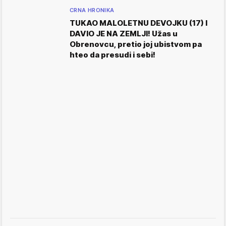
CRNA HRONIKA
TUKAO MALOLETNU DEVOJKU (17) I
DAVIO JE NA ZEMLJI! Užas u
Obrenovcu, pretio joj ubistvom pa
hteo da presudi i sebi!