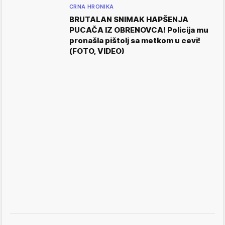
CRNA HRONIKA
BRUTALAN SNIMAK HAPŠENJA
PUCAČA IZ OBRENOVCA! Policija mu
pronašla pištolj sa metkom u cevi!
(FOTO, VIDEO)