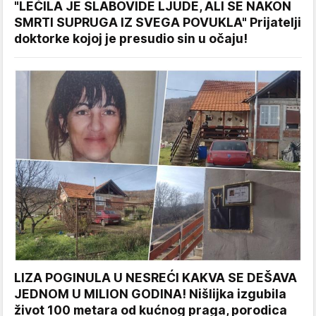
"LEČILA JE SLABOVIDE LJUDE, ALI SE NAKON
SMRTI SUPRUGA IZ SVEGA POVUKLA" Prijatelji
doktorke kojoj je presudio sin u očaju!
LIZA POGINULA U NESREĆI KAKVA SE DEŠAVA
JEDNOM U MILION GODINA! Nišlijka izgubila
život 100 metara od kućnog praga, porodica