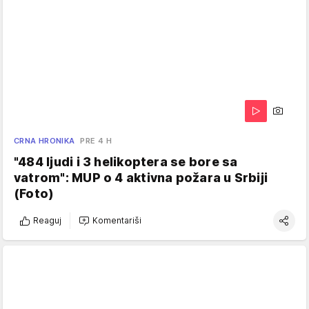
CRNA HRONIKA
PRE 4 H
"484 ljudi i 3 helikoptera se bore sa
vatrom": MUP o 4 aktivna požara u Srbiji
(Foto)
Reaguj
Komentariši