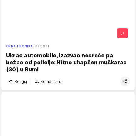
CRNA HRONIKA
PRE 3 H
Ukrao automobile, izazvao nesreće pa
bežao od policije: Hitno uhapšen muškarac
(30) u Rumi
Reaguj
Komentariši