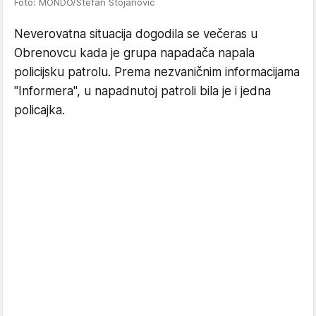
Foto: MONDO/Stefan Stojanović
Neverovatna situacija dogodila se večeras u
Obrenovcu kada je grupa napadača napala
policijsku patrolu. Prema nezvaničnim informacijama
"Informera", u napadnutoj patroli bila je i jedna
policajka.