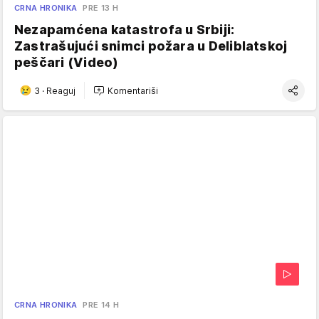
CRNA HRONIKA
PRE 13 H
Nezapamćena katastrofa u Srbiji:
Zastrašujući snimci požara u Deliblatskoj
peščari (Video)
3
·
Reaguj
Komentariši
CRNA HRONIKA
PRE 14 H