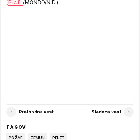
(
Blic
/MONDO/N.D.)
Prethodna vest
Sledeća vest
TAGOVI
POŽAR
ZEMUN
PELET