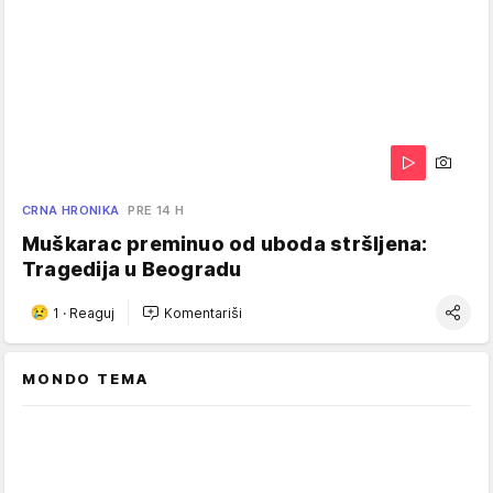
CRNA HRONIKA
PRE 14 H
Muškarac preminuo od uboda stršljena:
Tragedija u Beogradu
1
·
Reaguj
Komentariši
MONDO TEMA