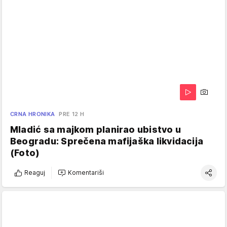
CRNA HRONIKA
PRE 12 H
Mladić sa majkom planirao ubistvo u
Beogradu: Sprečena mafijaška likvidacija
(Foto)
Reaguj
Komentariši