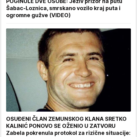
POGINULE DVE OSOBE: Jeziv prizor na putu
Šabac-Loznica, smrskano vozilo kraj puta i
ogromne gužve (VIDEO)
OSUĐENI ČLAN ZEMUNSKOG KLANA SRETKO
KALINIĆ PONOVO SE OŽENIO U ZATVORU
Zabela pokrenula protokol za rizične situacije: