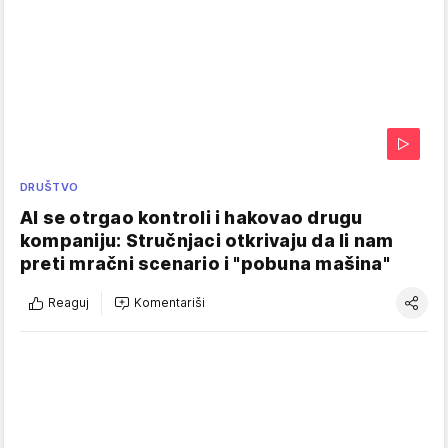
DRUŠTVO
AI se otrgao kontroli i hakovao drugu
kompaniju: Stručnjaci otkrivaju da li nam
preti mračni scenario i "pobuna mašina"
Reaguj
Komentariši