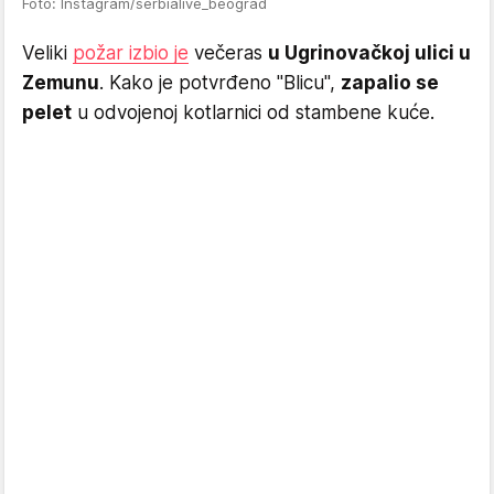
Foto: Instagram/serbialive_beograd
Veliki
požar izbio je
večeras
u Ugrinovačkoj ulici u
Zemunu
. Kako je potvrđeno "Blicu",
zapalio se
pelet
u odvojenoj kotlarnici od stambene kuće.