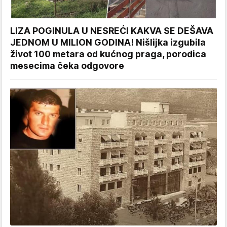
LIZA POGINULA U NESREĆI KAKVA SE DEŠAVA
JEDNOM U MILION GODINA! Nišlijka izgubila
život 100 metara od kućnog praga, porodica
mesecima čeka odgovore