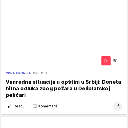
CRNA HRONIKA
PRE 11 H
Vanredna situacija u opštini u Srbiji: Doneta
hitna odluka zbog požara u Deliblatskoj
peščari
Reaguj
Komentariši