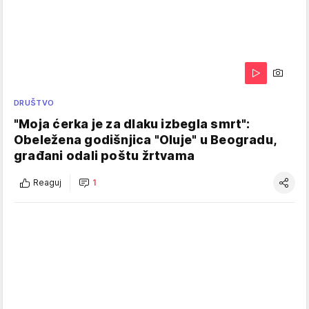
DRUŠTVO
"Moja ćerka je za dlaku izbegla smrt":
Obeležena godišnjica "Oluje" u Beogradu,
građani odali poštu žrtvama
Reaguj
1