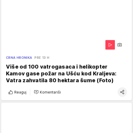
CRNA HRONIKA
PRE 13 H
Više od 100 vatrogasaca i helikopter
Kamov gase požar na Ušću kod Kraljeva:
Vatra zahvatila 80 hektara šume (Foto)
Reaguj
Komentariši