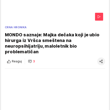
CRNA HRONIKA
MONDO saznaje: Majka dečaka koji je ubio
hirurga iz Vršca smeštena na
neuropsihijatriju, maloletnik bio
problematičan
Reaguj
3