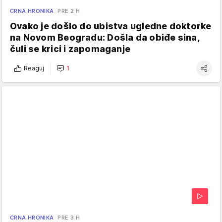
CRNA HRONIKA
PRE 2 H
Ovako je došlo do ubistva ugledne doktorke
na Novom Beogradu: Došla da obiđe sina,
čuli se krici i zapomaganje
Reaguj
1
CRNA HRONIKA
PRE 3 H