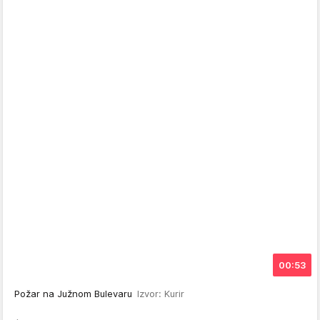
00:53
Požar na Južnom Bulevaru
Izvor: Kurir