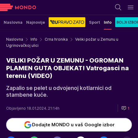
Naslovna
Najnovije
Sport
Info
Naslovna
Info
Crna hronika
Veliki požar u Zemunu u
Ugrinovačkoj ulici
VELIKI POŽAR U ZEMUNU - OGROMAN
PLAMEN GUTA OBJEKAT! Vatrogasci na
terenu (VIDEO)
Zapalio se pelet u odvojenoj kotlarnici od
stambene kuće.
Objavljeno 18.01.2024. 21:14h
1
Dodajte MONDO u vaš Google izbor