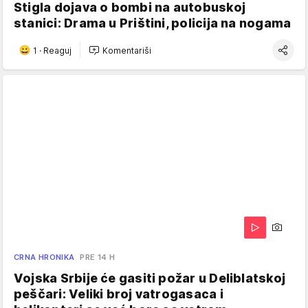
Stigla dojava o bombi na autobuskoj
stanici: Drama u Prištini, policija na nogama
1
·
Reaguj
Komentariši
CRNA HRONIKA
PRE 14 H
Vojska Srbije će gasiti požar u Deliblatskoj
peščari: Veliki broj vatrogasaca i