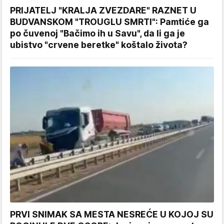
PRIJATELJ "KRALJA ZVEZDARE" RAZNET U
BUDVANSKOM "TROUGLU SMRTI": Pamtiće ga
po čuvenoj "Bačimo ih u Savu", da li ga je
ubistvo "crvene beretke" koštalo života?
PRVI SNIMAK SA MESTA NESREĆE U KOJOJ SU