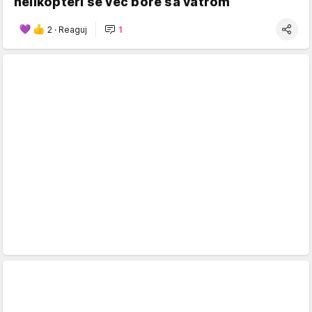
helikopteri se već bore sa vatrom
2
·
Reaguj
1