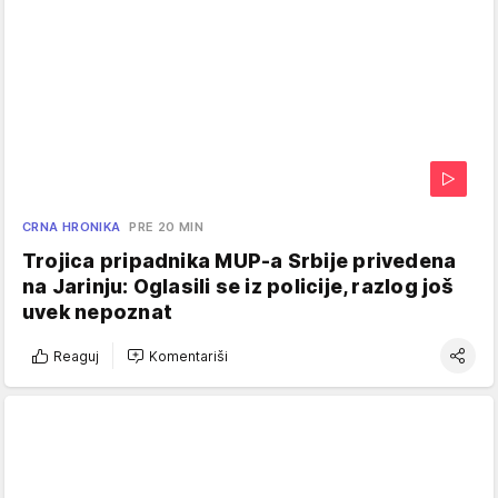
CRNA HRONIKA
PRE 20 MIN
Trojica pripadnika MUP-a Srbije privedena
na Jarinju: Oglasili se iz policije, razlog još
uvek nepoznat
Reaguj
Komentariši