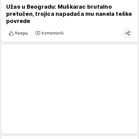
Užas u Beogradu: Muškarac brutalno
pretučen, trojica napadača mu nanela teške
povrede
Reaguj
Komentariši