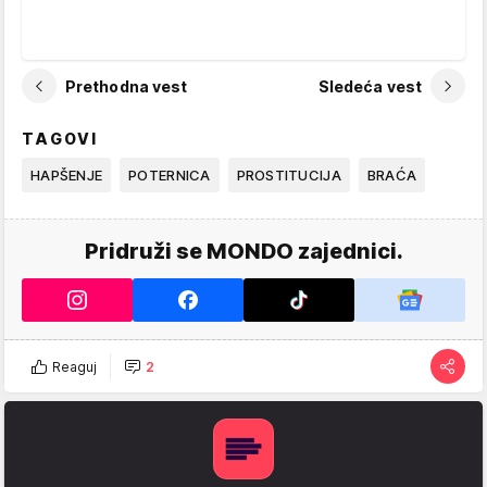
Prethodna vest
Sledeća vest
TAGOVI
HAPŠENJE
POTERNICA
PROSTITUCIJA
BRAĆA
Pridruži se MONDO zajednici.
Reaguj
2