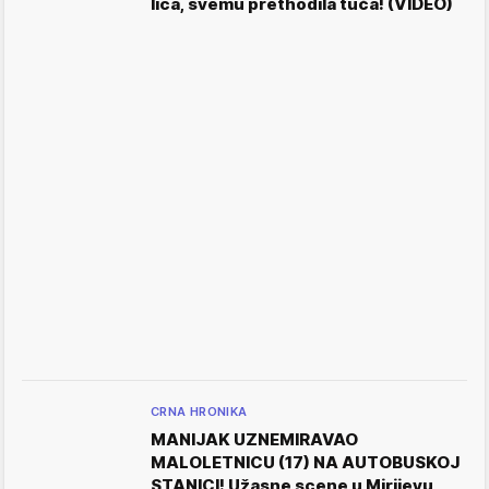
lica, svemu prethodila tuča! (VIDEO)
CRNA HRONIKA
MANIJAK UZNEMIRAVAO
MALOLETNICU (17) NA AUTOBUSKOJ
STANICI! Užasne scene u Mirijevu,