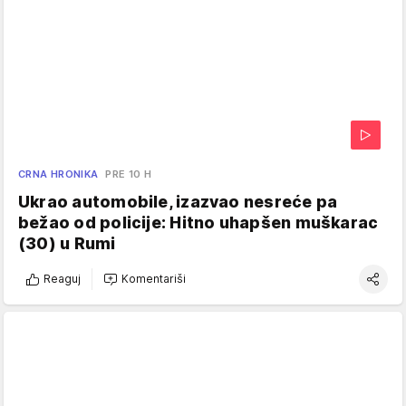
CRNA HRONIKA
PRE 10 H
Ukrao automobile, izazvao nesreće pa
bežao od policije: Hitno uhapšen muškarac
(30) u Rumi
Reaguj
Komentariši