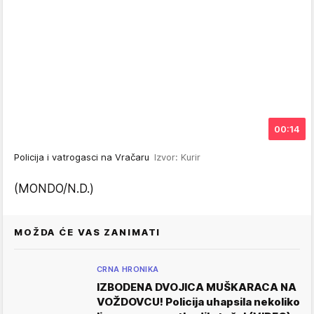
00:14
Policija i vatrogasci na Vračaru
Izvor: Kurir
(MONDO/N.D.)
MOŽDA ĆE VAS ZANIMATI
CRNA HRONIKA
IZBODENA DVOJICA MUŠKARACA NA
VOŽDOVCU! Policija uhapsila nekoliko