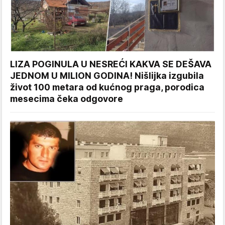
LIZA POGINULA U NESREĆI KAKVA SE DEŠAVA
JEDNOM U MILION GODINA! Nišlijka izgubila
život 100 metara od kućnog praga, porodica
mesecima čeka odgovore