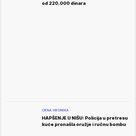
od 220.000 dinara
CRNA HRONIKA
HAPŠENJE U NIŠU: Policija u pretresu
kuće pronašla oružje i ručnu bombu