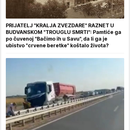
PRIJATELJ "KRALJA ZVEZDARE" RAZNET U
BUDVANSKOM "TROUGLU SMRTI": Pamtiće ga
po čuvenoj "Bačimo ih u Savu", da li ga je
ubistvo "crvene beretke" koštalo života?