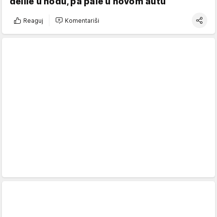
delile u hodu, pa pale u novom autu
Reaguj
Komentariši