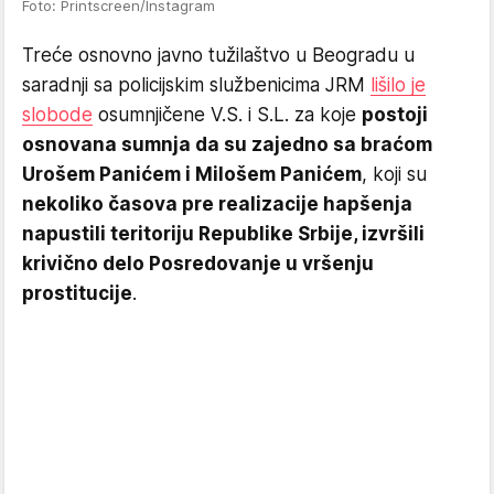
Foto: Printscreen/Instagram
Treće osnovno javno tužilaštvo u Beogradu u
saradnji sa policijskim službenicima JRM
lišilo je
slobode
osumnjičene V.S. i S.L. za koje
postoji
osnovana sumnja da su zajedno sa braćom
Urošem Panićem i Milošem Panićem
, koji su
nekoliko časova pre realizacije hapšenja
napustili teritoriju Republike Srbije, izvršili
krivično delo Posredovanje u vršenju
prostitucije
.