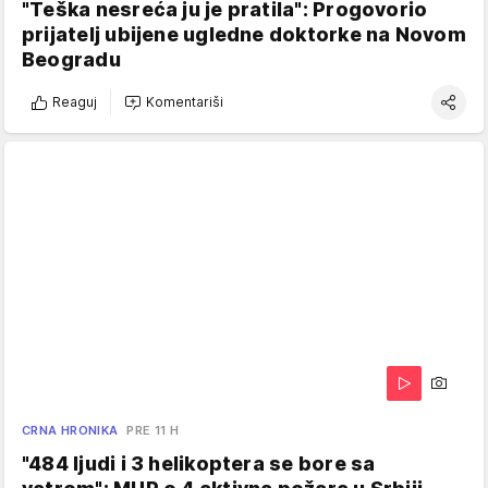
"Teška nesreća ju je pratila": Progovorio
prijatelj ubijene ugledne doktorke na Novom
Beogradu
Reaguj
Komentariši
CRNA HRONIKA
PRE 11 H
"484 ljudi i 3 helikoptera se bore sa