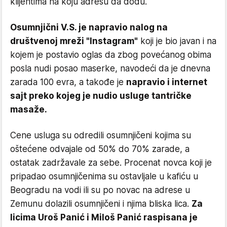
klijentima na koju adresu da dođu.
Osumnjični V.S. je napravio nalog na
društvenoj mreži "Instagram"
koji je bio javan i na
kojem je postavio oglas da zbog povećanog obima
posla nudi posao maserke, navodeći da je dnevna
zarada 100 evra, a takođe je
napravio i internet
sajt preko kojeg je nudio usluge tantričke
masaže.
Cene usluga su odredili osumnjičeni kojima su
oštećene odvajale od 50% do 70% zarade, a
ostatak zadržavale za sebe. Procenat novca koji je
pripadao osumnjičenima su ostavljale u kafiću u
Beogradu na vodi ili su po novac na adrese u
Zemunu dolazili osumnjičeni i njima bliska lica.
Za
licima Uroš Panić i Miloš Panić raspisana je