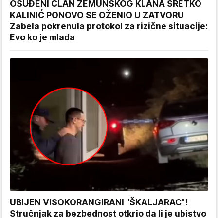
OSUĐENI ČLAN ZEMUNSKOG KLANA SRETKO
KALINIĆ PONOVO SE OŽENIO U ZATVORU
Zabela pokrenula protokol za rizične situacije:
Evo ko je mlada
UBIJEN VISOKORANGIRANI "ŠKALJARAC"!
Stručnjak za bezbednost otkrio da li je ubistvo