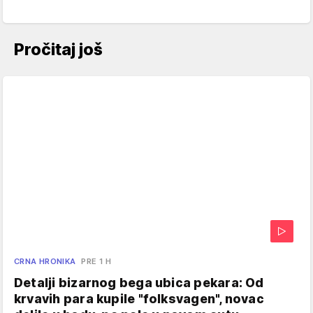
Pročitaj još
CRNA HRONIKA
PRE 1 H
Detalji bizarnog bega ubica pekara: Od
krvavih para kupile "folksvagen", novac