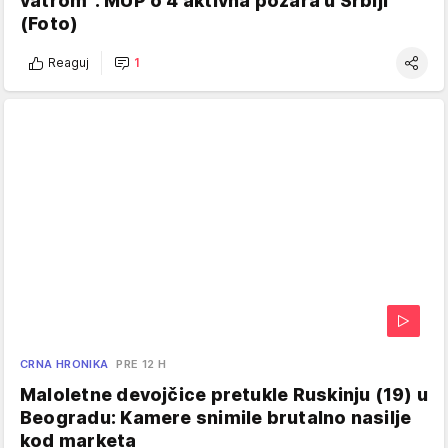
vatrom": MUP o 4 aktivna požara u Srbiji
(Foto)
Reaguj
1
CRNA HRONIKA
PRE 12 H
Maloletne devojčice pretukle Ruskinju (19) u
Beogradu: Kamere snimile brutalno nasilje
kod marketa