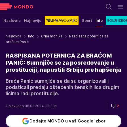
Naslovna
Najnovije
Sport
Info
Naslovna
Info
Crna hronika
Raspisana poternica za
braćom Panić
RASPISANA POTERNICA ZA BRAĆOM
PANIĆ: Sumnjiče se za posredovanje u
prostituciji, napustili Srbiju pre hapšenja
Braća Panić sumnjiče se da su organizovali i
podsticali predaju oštećenih ženskih lica drugim
licima radi prostitucije.
Objavljeno 08.02.2024. 22:33h
2
Dodajte MONDO u vaš Google izbor