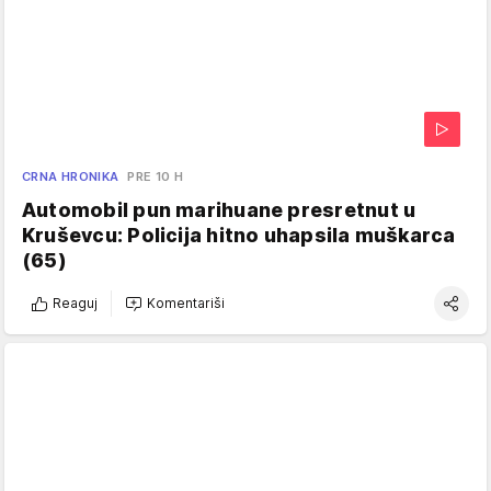
CRNA HRONIKA
PRE 10 H
Automobil pun marihuane presretnut u
Kruševcu: Policija hitno uhapsila muškarca
(65)
Reaguj
Komentariši