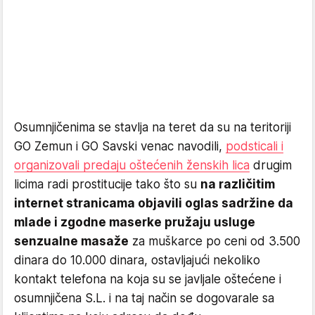
Osumnjičenima se stavlja na teret da su na teritoriji
GO Zemun i GO Savski venac navodili,
podsticali i
organizovali predaju oštećenih ženskih lica
drugim
licima radi prostitucije tako što su
na različitim
internet stranicama objavili oglas sadržine da
mlade i zgodne maserke pružaju usluge
senzualne masaže
za muškarce po ceni od 3.500
dinara do 10.000 dinara, ostavljajući nekoliko
kontakt telefona na koja su se javljale oštećene i
osumnjičena S.L. i na taj način se dogovarale sa