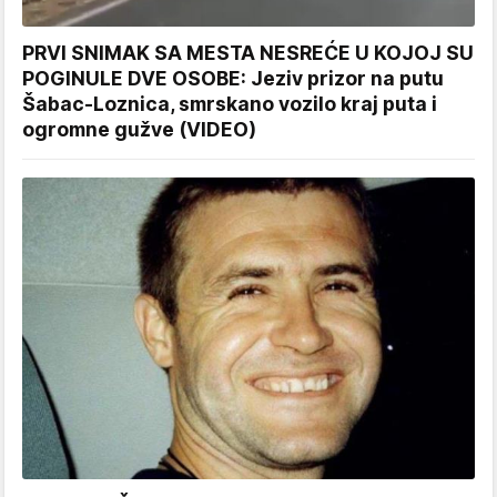
PRVI SNIMAK SA MESTA NESREĆE U KOJOJ SU
POGINULE DVE OSOBE: Jeziv prizor na putu
Šabac-Loznica, smrskano vozilo kraj puta i
ogromne gužve (VIDEO)