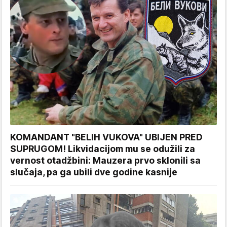
KOMANDANT "BELIH VUKOVA" UBIJEN PRED
SUPRUGOM! Likvidacijom mu se odužili za
vernost otadžbini: Mauzera prvo sklonili sa
slučaja, pa ga ubili dve godine kasnije