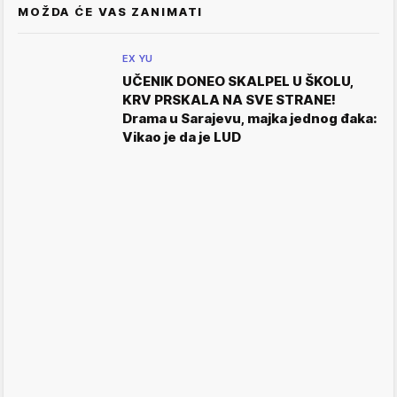
MOŽDA ĆE VAS ZANIMATI
EX YU
UČENIK DONEO SKALPEL U ŠKOLU,
KRV PRSKALA NA SVE STRANE!
Drama u Sarajevu, majka jednog đaka:
Vikao je da je LUD