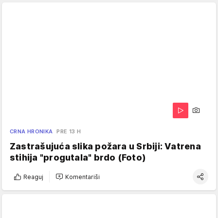
CRNA HRONIKA
PRE 13 H
Zastrašujuća slika požara u Srbiji: Vatrena
stihija "progutala" brdo (Foto)
Reaguj
Komentariši