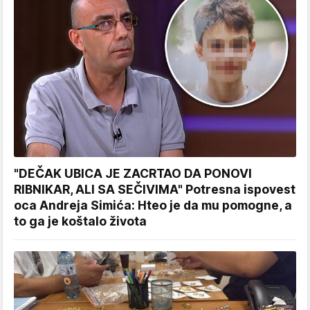
"DEČAK UBICA JE ZACRTAO DA PONOVI
RIBNIKAR, ALI SA SEČIVIMA" Potresna ispovest
oca Andreja Simića: Hteo je da mu pomogne, a
to ga je koštalo života