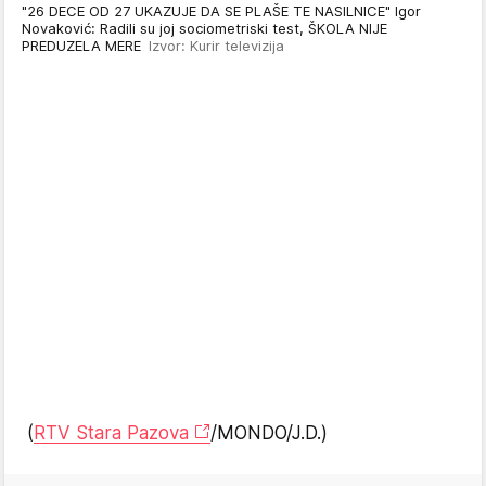
"26 DECE OD 27 UKAZUJE DA SE PLAŠE TE NASILNICE" Igor
Novaković: Radili su joj sociometriski test, ŠKOLA NIJE
PREDUZELA MERE
Izvor: Kurir televizija
(
RTV Stara Pazova
/MONDO/J.D.)