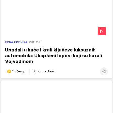
CRNA HRONIKA
PRE 11 H
Upadali u kuće i krali ključeve luksuznih
automobila: Uhapšeni lopovi koji su harali
Vojvodinom
1
·
Reaguj
Komentariši