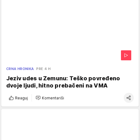
CRNA HRONIKA
PRE 4 H
Jeziv udes u Zemunu: Teško povređeno
dvoje ljudi, hitno prebačeni na VMA
Reaguj
Komentariši