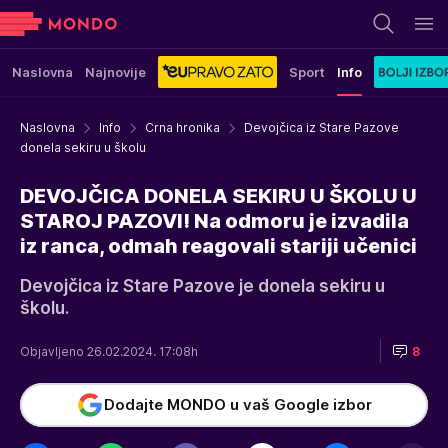
Naslovna
Najnovije
Sport
Info
Naslovna
Info
Crna hronika
Devojčica iz Stare Pazove
donela sekiru u školu
DEVOJČICA DONELA SEKIRU U ŠKOLU U
STAROJ PAZOVI! Na odmoru je izvadila
iz ranca, odmah reagovali stariji učenici
Devojčica iz Stare Pazove je donela sekiru u
školu.
Objavljeno 26.02.2024. 17:08h
8
Dodajte MONDO u vaš Google izbor