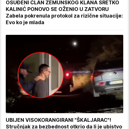
OSUĐENI ČLAN ZEMUNSKOG KLANA SRETKO
KALINIĆ PONOVO SE OŽENIO U ZATVORU
Zabela pokrenula protokol za rizične situacije:
Evo ko je mlada
UBIJEN VISOKORANGIRANI "ŠKALJARAC"!
Stručnjak za bezbednost otkrio da li je ubistvo