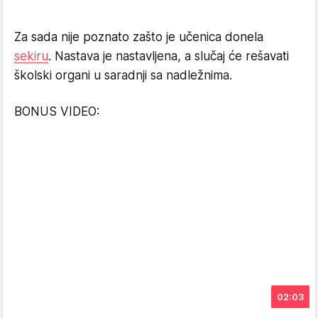
Za sada nije poznato zašto je učenica donela
sekiru
. Nastava je nastavljena, a slučaj će rešavati
školski organi u saradnji sa nadležnima.
BONUS VIDEO:
02:03