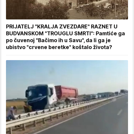
PRIJATELJ "KRALJA ZVEZDARE" RAZNET U
BUDVANSKOM "TROUGLU SMRTI": Pamtiće ga
po čuvenoj "Bačimo ih u Savu", da li ga je
ubistvo "crvene beretke" koštalo života?