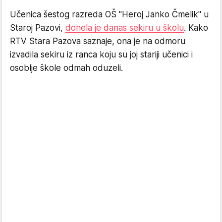
Učenica šestog razreda OŠ "Heroj Janko Čmelik" u
Staroj Pazovi,
donela je danas sekiru u školu
. Kako
RTV Stara Pazova saznaje, ona je na odmoru
izvadila sekiru iz ranca koju su joj stariji učenici i
osoblje škole odmah oduzeli.