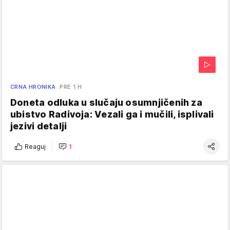
CRNA HRONIKA
PRE 1 H
Doneta odluka u slučaju osumnjičenih za
ubistvo Radivoja: Vezali ga i mučili, isplivali
jezivi detalji
Reaguj
1