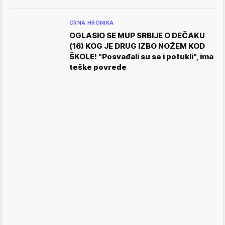
CRNA HRONIKA
OGLASIO SE MUP SRBIJE O DEČAKU
(16) KOG JE DRUG IZBO NOŽEM KOD
ŠKOLE! "Posvađali su se i potukli", ima
teške povrede