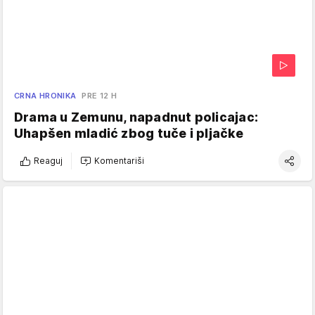
CRNA HRONIKA
PRE 12 H
Drama u Zemunu, napadnut policajac:
Uhapšen mladić zbog tuče i pljačke
Reaguj
Komentariši