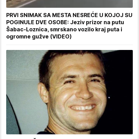
PRVI SNIMAK SA MESTA NESREĆE U KOJOJ SU
POGINULE DVE OSOBE: Jeziv prizor na putu
Šabac-Loznica, smrskano vozilo kraj puta i
ogromne gužve (VIDEO)