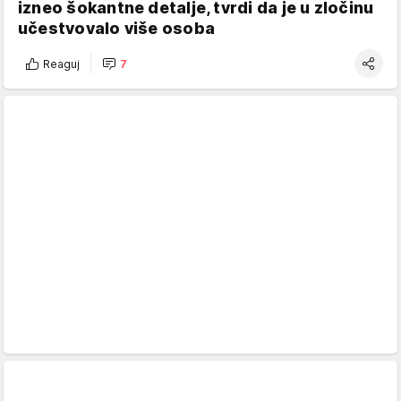
izneo šokantne detalje, tvrdi da je u zločinu
učestvovalo više osoba
Reaguj
7