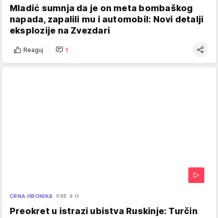
Mladić sumnja da je on meta bombaškog
napada, zapalili mu i automobil: Novi detalji
eksplozije na Zvezdari
Reaguj
1
CRNA HRONIKA
PRE 4 H
Preokret u istrazi ubistva Ruskinje: Turčin