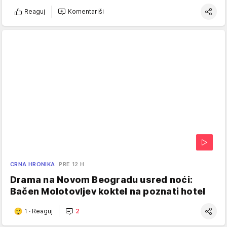
Reaguj
Komentariši
CRNA HRONIKA
PRE 12 H
Drama na Novom Beogradu usred noći:
Bačen Molotovljev koktel na poznati hotel
1
·
Reaguj
2