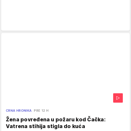
CRNA HRONIKA
PRE 12 H
Žena povređena u požaru kod Čačka:
Vatrena stihija stigla do kuća