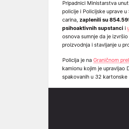
Pripadnici Ministarstva unu
policije i Policijske uprave
carina,
zaplenili su 854.595
psihoaktivnih supstanci
i
osnova sumnje da je izvršio
proizvodnja i stavljanje u p
Policija je na
Graničnom pre
kamionu kojim je upravljao D
spakovanih u 32 kartonske k