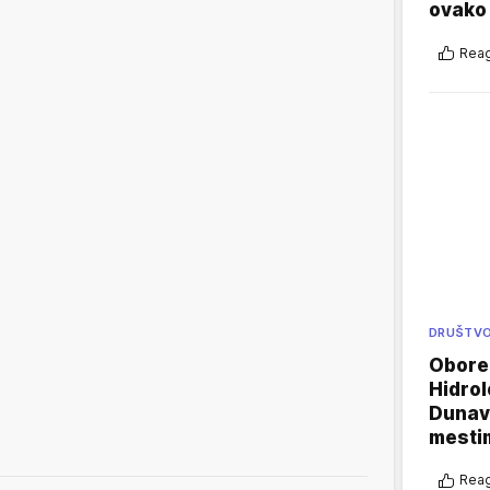
ovako 
Reag
DRUŠTV
Oboren
Hidrol
Dunava
mestim
Reag