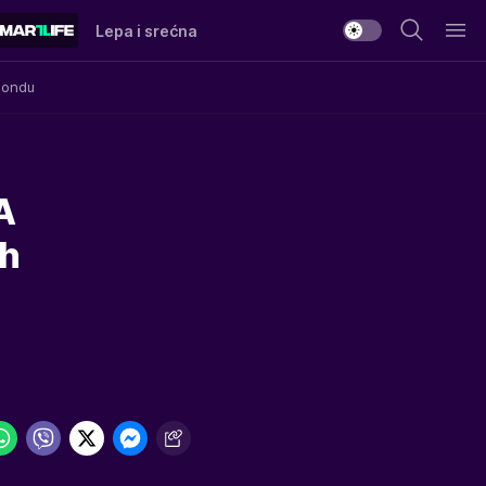
Lepa i srećna
Mondu
A
ih