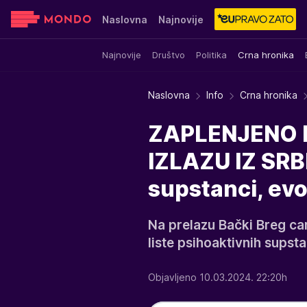
Naslovna
Najnovije
Najnovije
Društvo
Politika
Crna hronika
Sensa
Stvar ukusa
Yumama
Naslovna
Info
Crna hronika
ZAPLENJENO 
IZLAZU IZ SRBI
supstanci, evo
Na prelazu Bački Breg car
liste psihoaktivnih supsta
Objavljeno 10.03.2024. 22:20h