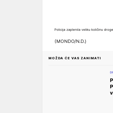
Policija zaplenila veliku količinu dr
(MONDO/N.D.)
MOŽDA ĆE VAS ZANIMATI
D
P
P
v