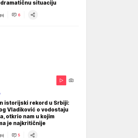
dramatičnu situaciju
uj
6
O
 istorijski rekord u Srbiji:
og Vladiković o vodostaju
, otkrio nam u kojim
a je najkritičnije
uj
5