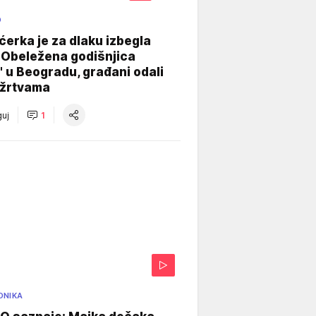
O
ćerka je za dlaku izbegla
 Obeležena godišnjica
" u Beogradu, građani odali
 žrtvama
uj
1
ONIKA