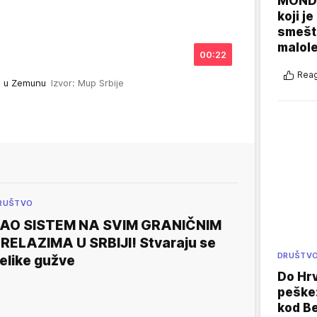
MONDO
koji j
smešte
malole
00:22
Reag
oge u Zemunu
Izvor: Mup Srbije
RUŠTVO
AO SISTEM NA SVIM GRANIČNIM
RELAZIMA U SRBIJI! Stvaraju se
DRUŠTV
elike gužve
Do Hr
peške
kod B