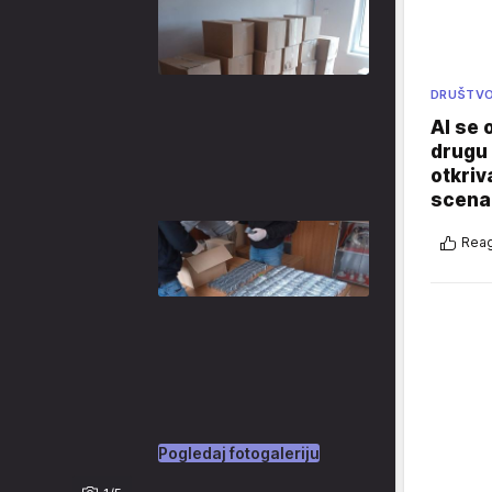
DRUŠTV
AI se 
drugu 
otkriv
scenar
Reag
Pogledaj fotogaleriju