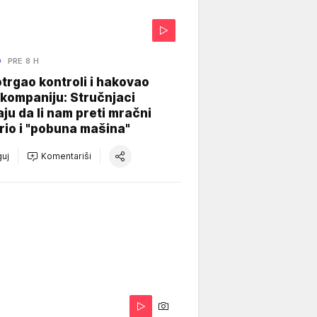
O
PRE 8 H
otrgao kontroli i hakovao
kompaniju: Stručnjaci
aju da li nam preti mračni
io i "pobuna mašina"
uj
Komentariši