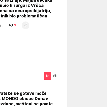
 saznaje: Majka dečaka
e ubio hirurga iz Vršca
na na neuropsihijatriju,
tnik bio problematičan
uj
3
O
vatske se gotovo može
: MONDO obišao Dunav
ezdana, meštani ne pamte