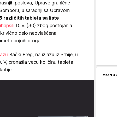
trašnjih poslova, Uprave granične
 u Somboru, u saradnji sa Upravom
 različitih tableta sa liste
uhapsili
D. V. (30) zbog postojanja
 krivično delo neovlašćena
romet opojnih droga.
lazu
Bački Breg, na izlazu iz Srbije, u
. V, pronašla veću količinu tableta
utije.
MOND