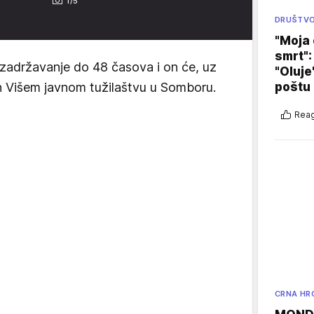
1/5
DRUŠTV
"Moja 
smrt":
adržavanje do 48 časova i on će, uz
"Oluje
den Višem javnom tužilaštvu u Somboru.
poštu
Reag
CRNA HR