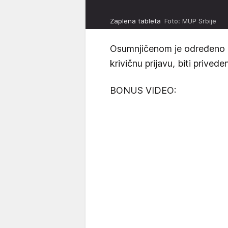
Zaplena tableta
Foto: MUP Srbije
Osumnjičenom je određeno z
krivičnu prijavu, biti prive
BONUS VIDEO: