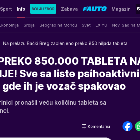
Sport
Info
Zabava
Magazin
Ekonomija
Srbija
Beograd na Mondu
Svet
EX YU
Novi Sad na 
Na prelazu Bački Breg zaplenjeno preko 850 hiljada tableta
PREKO 850.000 TABLETA N
JE! Sve sa liste psihoaktivn
 gde ih je vozač spakovao
inici pronašli veću količinu tableta sa
nci.
Komentariši