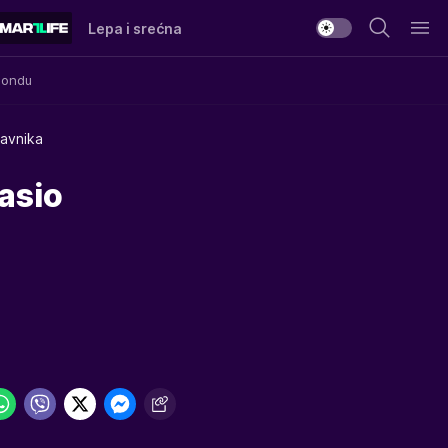
Lepa i srećna
Mondu
tavnika
asio