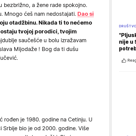
ju bezbrižno, a žene rade spokojno.
mu. Mnogo ćeš nam nedostajati.
Dao si
oju otadžbinu. Nikada ti to nećemo
DRUŠTV
staju tvojoj porodici, tvojim
"Pljus
ajdublje saučešće u bolu izražavam
nije u 
potre
 slava Mijodaže ! Bog da ti dušu
Vučević.
Reag
 rođen je 1980. godine na Cetinju. U
i Srbije bio je od 2000. godine. Više