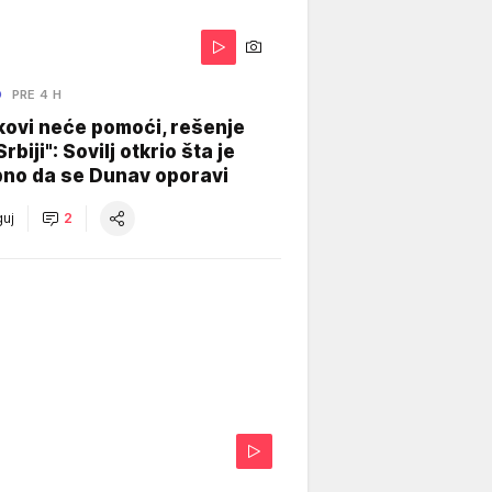
O
PRE 4 H
kovi neće pomoći, rešenje
Srbiji": Sovilj otkrio šta je
bno da se Dunav oporavi
uj
2