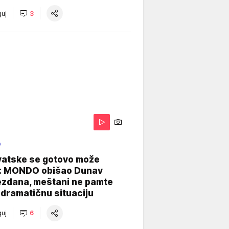
uj
3
O
vatske se gotovo može
: MONDO obišao Dunav
ezdana, meštani ne pamte
dramatičnu situaciju
uj
6