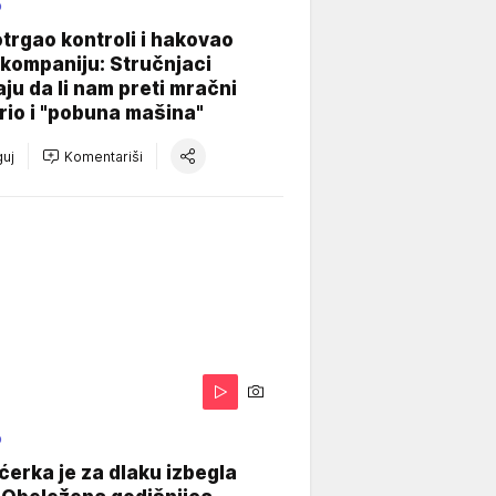
O
otrgao kontroli i hakovao
kompaniju: Stručnjaci
aju da li nam preti mračni
io i "pobuna mašina"
uj
Komentariši
O
ćerka je za dlaku izbegla