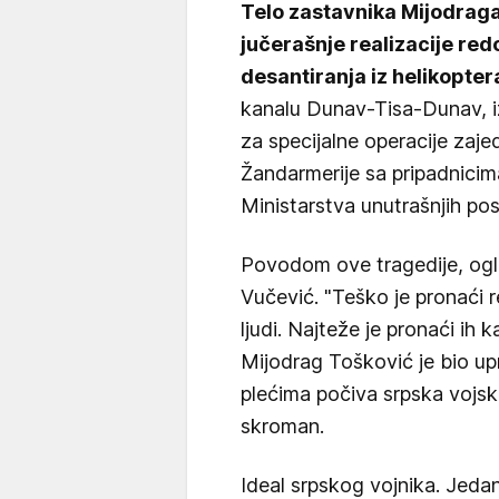
Telo zastavnika Mijodraga 
jučerašnje realizacije red
desantiranja iz helikopte
kanalu Dunav-Tisa-Dunav, iz
za specijalne operacije zaje
Žandarmerije sa pripadnicim
Ministarstva unutrašnjih pos
Povodom ove tragedije, ogl
Vučević. "Teško je pronaći 
ljudi. Najteže je pronaći ih
Mijodrag Tošković je bio up
plećima počiva srpska vojsk
skroman.
Ideal srpskog vojnika. Jedan