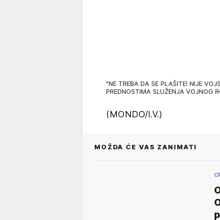
"NE TREBA DA SE PLAŠITE! NIJE VOJSK
PREDNOSTIMA SLUŽENJA VOJNOG RO
(MONDO/I.V.)
MOŽDA ĆE VAS ZANIMATI
C
O
O
p