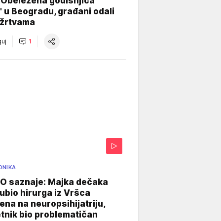
 Obeležena godišnjica
" u Beogradu, građani odali
 žrtvama
uj
1
ONIKA
 saznaje: Majka dečaka
e ubio hirurga iz Vršca
na na neuropsihijatriju,
tnik bio problematičan