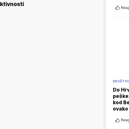
ktivnosti
Reag
DRUŠTV
Do Hr
peške
kod B
ovako 
Reag