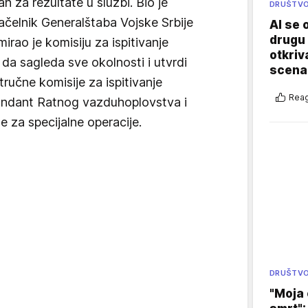
n za rezultate u službi. Bio je
DRUŠTV
ačelnik Generalštaba Vojske Srbije
AI se 
drugu 
irao je komisiju za ispitivanje
otkriv
da sagleda sve okolnosti i utvrdi
scenar
ručne komisije za ispitivanje
Reag
mandant Ratnog vazduhoplovstva i
 za specijalne operacije.
DRUŠTV
"Moja 