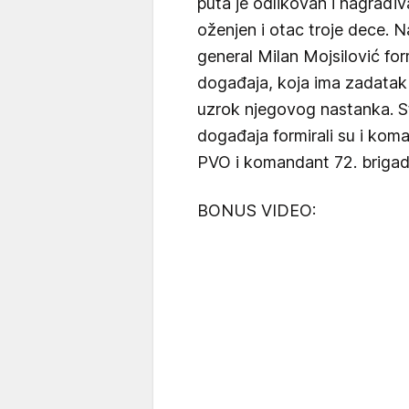
puta je odlikovan i nagrađiva
oženjen i otac troje dece. N
general Milan Mojsilović form
događaja, koja ima zadatak 
uzrok njegovog nastanka. St
događaja formirali su i ko
PVO i komandant 72. brigade
BONUS VIDEO: