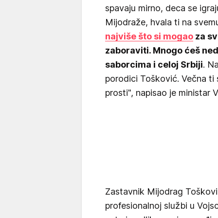
spavaju mirno, deca se igra
Mijodraže, hvala ti na sve
najviše što si mogao
za sv
zaboraviti. Mnogo ćeš nedo
saborcima i celoj Srbiji
. N
porodici Tošković. Večna ti
prosti", napisao je ministar 
Zastavnik Mijodrag Tošković
profesionalnoj službi u Vojsc