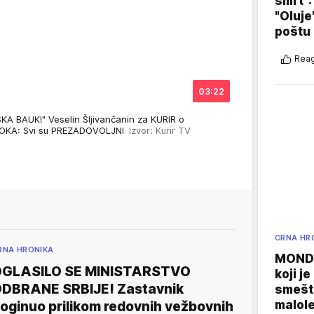
smrt":
"Oluje
poštu
Reag
03:22
A BAUK!" Veselin Šljivančanin za KURIR o
KA: Svi su PREZADOVOLJNI
Izvor: Kurir TV
CRNA HR
RNA HRONIKA
MONDO
GLASILO SE MINISTARSTVO
koji j
DBRANE SRBIJE! Zastavnik
smešte
malole
oginuo prilikom redovnih vežbovnih