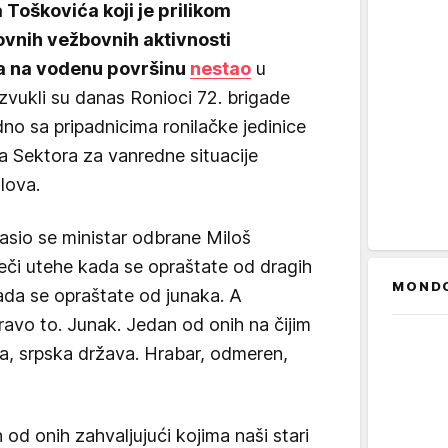
Toškovića koji je prilikom
ovnih vežbovnih aktivnosti
ra na vodenu površinu
nestao
u
vukli su danas Ronioci 72. brigade
dno sa pripadnicima ronilačke jedinice
a Sektora za vanredne situacije
lova.
asio se ministar odbrane Miloš
reči utehe kada se opraštate od dragih
MOND
 kada se opraštate od junaka. A
ravo to. Junak. Jedan od onih na čijim
a, srpska država. Hrabar, odmeren,
 od onih zahvaljujući kojima naši stari