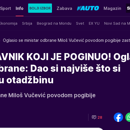
Sport
Info
Zabava
Magazin
Ekonomija
Srbija
Beograd na Mondu
Svet
EX YU
Novi Sad na 
Oglasio se ministar odbrane Miloš Vučević povodom pogibije zas
VNIK KOJI JE POGINUO! Ogl
rane: Dao si najviše što si
u otadžbinu
rane Miloš Vučević povodom pogibije
28