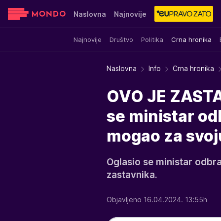
Naslovna
Najnovije
Najnovije
Društvo
Politika
Crna hronika
Sensa
Stvar ukusa
Yumama
Naslovna
Info
Crna hronika
OVO JE ZASTA
se ministar odb
mogao za svoj
Oglasio se ministar odb
zastavnika.
Objavljeno 16.04.2024. 13:55h