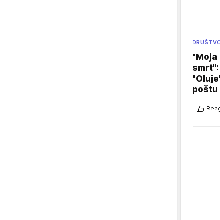
DRUŠTV
"Moja 
smrt":
"Oluje
poštu
Reag