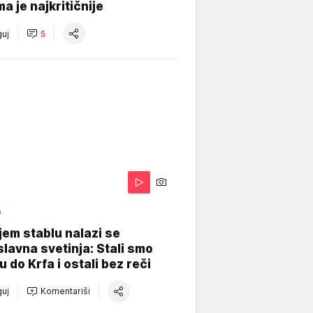
a je najkritičnije
uj
5
O
jem stablu nalazi se
lavna svetinja: Stali smo
u do Krfa i ostali bez reči
uj
Komentariši