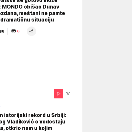
vatske se gotovo može
: MONDO obišao Dunav
ezdana, meštani ne pamte
dramatičnu situaciju
uj
6
O
 istorijski rekord u Srbiji:
og Vladiković o vodostaju
, otkrio nam u kojim