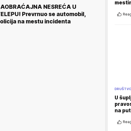
mestim
SAOBRAĆAJNA NESREĆA U
ELEPU! Prevrnuo se automobil,
Reag
olicija na mestu incidenta
DRUŠTV
U šupl
pravos
na put
Reag