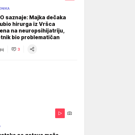
ONIKA
 saznaje: Majka dečaka
e ubio hirurga iz Vršca
na na neuropsihijatriju,
tnik bio problematičan
uj
3
O