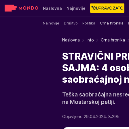
Naslovna
Najnovije
Najnovije
Društvo
Politika
Crna hronika
Sensa
Stvar ukusa
Yumama
Naslovna
Info
Crna hronika
STRAVIČNI P
SAJMA: 4 osob
saobraćajnoj 
Teška saobraćajna nesre
na Mostarskoj petlji.
Objavljeno 29.04.2024. 8:29h