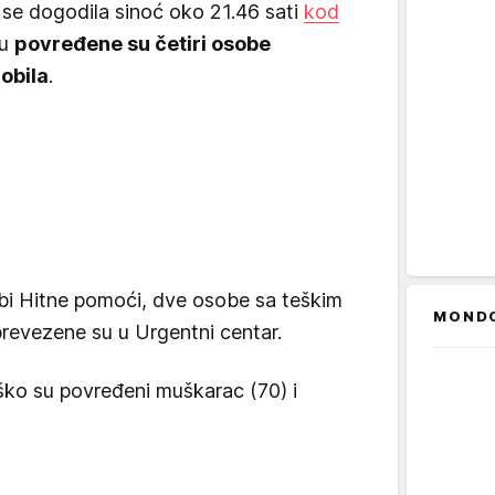
 se dogodila sinoć oko 21.46 sati
kod
du
povređene su četiri osobe
obila
.
žbi Hitne pomoći, dve osobe sa teškim
MOND
revezene su u Urgentni centar.
ško su povređeni muškarac (70) i