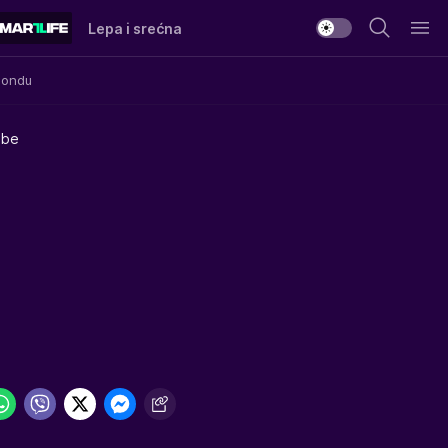
Lepa i srećna
Mondu
obe