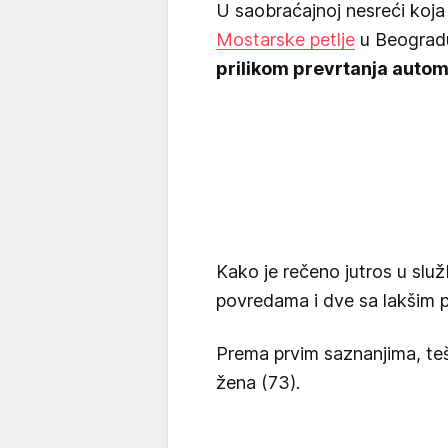
U saobraćajnoj nesreći koja
Mostarske petlje
u Beogra
prilikom prevrtanja autom
Kako je rečeno jutros u slu
povredama i dve sa lakšim p
Prema prvim saznanjima, te
žena (73).