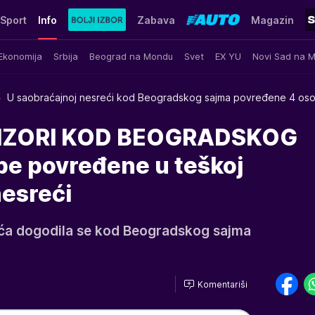
Sport
Info
Zabava
Magazin
Ekonomija
Srbija
Beograd na Mondu
Svet
EX YU
Novi Sad na 
U saobraćajnoj nesreći kod Beogradskog sajma povređene 4 os
RIZORI KOD BEOGRADSKOG
e povređene u teškoj
nesreći
ća dogodila se kod Beogradskog sajma
Komentariši