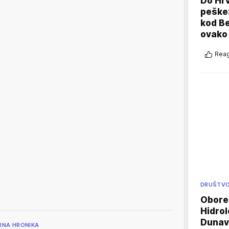
Do Hr
peške
kod B
ovako 
Reag
DRUŠTV
Oboren
Hidrol
Dunava
RNA HRONIKA