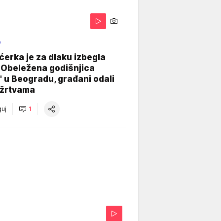
O
ćerka je za dlaku izbegla
 Obeležena godišnjica
" u Beogradu, građani odali
 žrtvama
uj
1