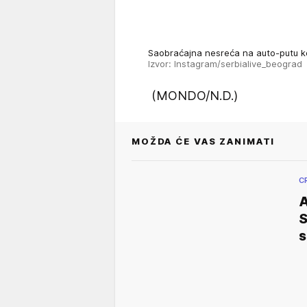
Saobraćajna nesreća na auto-putu
Izvor: Instagram/serbialive_beograd
(MONDO/N.D.)
MOŽDA ĆE VAS ZANIMATI
C
A
S
s