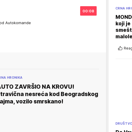
CRNA HR
00:08
MONDO
 kod Autokomande
koji j
smešte
malole
Reag
RNA HRONIKA
UTO ZAVRŠIO NA KROVU!
travična nesreća kod Beogradskog
ajma, vozilo smrskano!
DRUŠTV