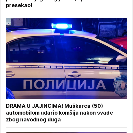
presekao!
DRAMA U JAJINCIMA! Muškarca (50)
automobilom udario komšija nakon svađe
zbog navodnog duga