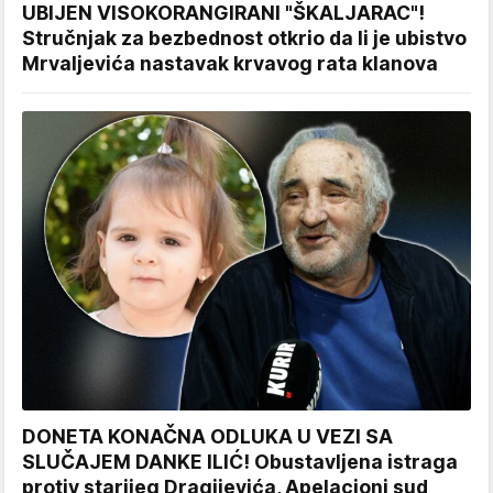
UBIJEN VISOKORANGIRANI "ŠKALJARAC"!
Stručnjak za bezbednost otkrio da li je ubistvo
Mrvaljevića nastavak krvavog rata klanova
DONETA KONAČNA ODLUKA U VEZI SA
SLUČAJEM DANKE ILIĆ! Obustavljena istraga
protiv starijeg Dragijevića, Apelacioni sud