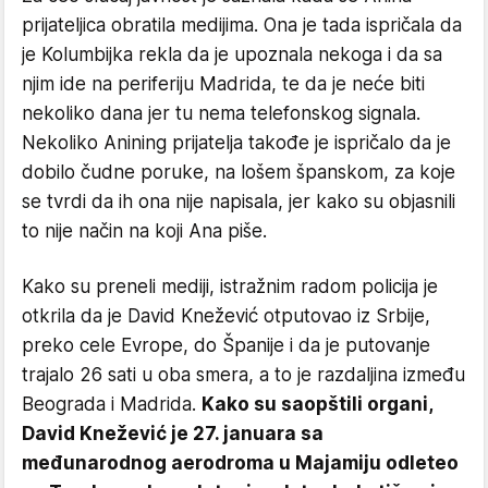
prijateljica obratila medijima. Ona je tada ispričala da
je Kolumbijka rekla da je upoznala nekoga i da sa
njim ide na periferiju Madrida, te da je neće biti
nekoliko dana jer tu nema telefonskog signala.
Nekoliko Anining prijatelja takođe je ispričalo da je
dobilo čudne poruke, na lošem španskom, za koje
se tvrdi da ih ona nije napisala, jer kako su objasnili
to nije način na koji Ana piše.
Kako su preneli mediji, istražnim radom policija je
otkrila da je David Knežević otputovao iz Srbije,
preko cele Evrope, do Španije i da je putovanje
trajalo 26 sati u oba smera, a to je razdaljina između
Beograda i Madrida.
Kako su saopštili organi,
David Knežević je 27. januara sa
međunarodnog aerodroma u Majamiju odleteo