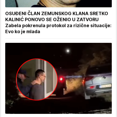
OSUĐENI ČLAN ZEMUNSKOG KLANA SRETKO
KALINIĆ PONOVO SE OŽENIO U ZATVORU
Zabela pokrenula protokol za rizične situacije:
Evo ko je mlada