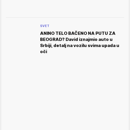
SVET
ANINO TELO BAČENO NA PUTU ZA
BEOGRAD? David iznajmio auto u
Srbiji, detalj na vozilu svima upada u
oči