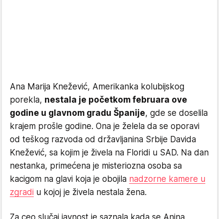
Ana Marija Knežević, Amerikanka kolubijskog
porekla,
nestala je početkom februara ove
godine u glavnom gradu Španije
, gde se doselila
krajem prošle godine. Ona je želela da se oporavi
od teškog razvoda od državljanina Srbije Davida
Knežević, sa kojim je živela na Floridi u SAD. Na dan
nestanka, primećena je misteriozna osoba sa
kacigom na glavi koja je obojila
nadzorne kamere u
zgradi
u kojoj je živela nestala žena.
Za ceo slučaj javnost je saznala kada se Anina