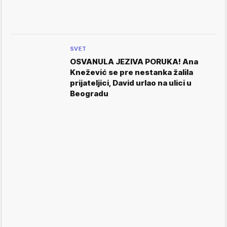
SVET
OSVANULA JEZIVA PORUKA! Ana
Knežević se pre nestanka žalila
prijateljici, David urlao na ulici u
Beogradu