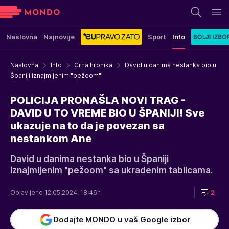
Naslovna
Najnovije
Sport
Info
Naslovna
Info
Crna hronika
David u danima nestanka bio u
Španiji iznajmljenim "pežoom"
POLICIJA PRONAŠLA NOVI TRAG -
DAVID U TO VREME BIO U ŠPANIJI! Sve
ukazuje na to da je povezan sa
nestankom Ane
David u danima nestanka bio u Španiji
iznajmljenim "pežoom" sa ukradenim tablicama.
Objavljeno 12.05.2024. 18:46h
2
Dodajte MONDO u vaš Google izbor