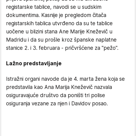
registarske tablice, navodi se u sudskim
dokumentima. Kasnije je pregledom čitača
registarskih tablica utvrđeno da su te tablice
uočene u blizini stana Ane Marije Kneževič u
Madridu i da su prošle kroz španske naplatne
stanice 2. i 3. februara - pričvršćene za "pežo".
Lažno predstavljanje
Istražni organi navode da je 4. marta žena koja se
predstavila kao Ana Marija Kneževič nazvala
osiguravajuće društvo da poništi tri polise
osiguranja vezane za njen i Davidov posao.