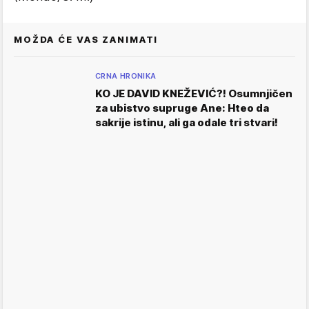
MOŽDA ĆE VAS ZANIMATI
CRNA HRONIKA
KO JE DAVID KNEŽEVIĆ?! Osumnjičen
za ubistvo supruge Ane: Hteo da
sakrije istinu, ali ga odale tri stvari!