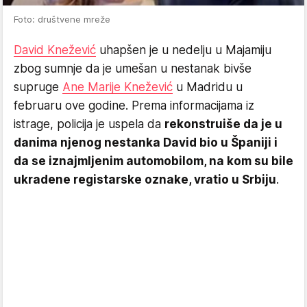
Foto: društvene mreže
David Knežević
uhapšen je u nedelju u Majamiju
zbog sumnje da je umešan u nestanak bivše
supruge
Ane Marije Knežević
u Madridu u
februaru ove godine. Prema informacijama iz
istrage, policija je uspela da
rekonstruiše da je u
danima njenog nestanka David bio u Španiji i
da se iznajmljenim automobilom, na kom su bile
ukradene registarske oznake, vratio u Srbiju
.