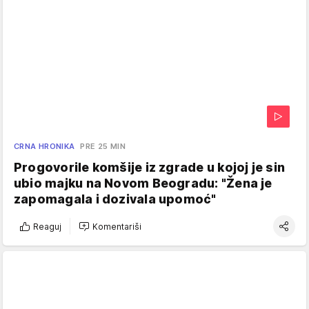
CRNA HRONIKA
PRE 25 MIN
Progovorile komšije iz zgrade u kojoj je sin
ubio majku na Novom Beogradu: "Žena je
zapomagala i dozivala upomoć"
Reaguj
Komentariši