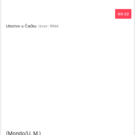
00:22
Ubistvo u Čačku
Izvor: RINA
(Mondo/U. M.)