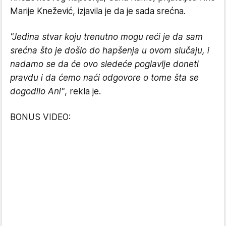
Marije Knežević, izjavila je da je sada srećna.
"Jedina stvar koju trenutno mogu reći je da sam
srećna što je došlo do hapšenja u ovom slučaju, i
nadamo se da će ovo sledeće poglavlje doneti
pravdu i da ćemo naći odgovore o tome šta se
dogodilo Ani"
, rekla je.
BONUS VIDEO: