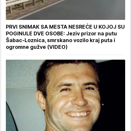
PRVI SNIMAK SA MESTA NESREĆE U KOJOJ SU
POGINULE DVE OSOBE: Jeziv prizor na putu
Šabac-Loznica, smrskano vozilo kraj puta i
ogromne gužve (VIDEO)