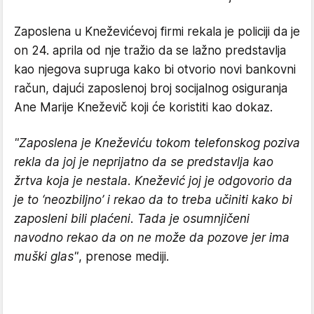
Zaposlena u Kneževićevoj firmi rekala je policiji da je
on 24. aprila od nje tražio da se lažno predstavlja
kao njegova supruga kako bi otvorio novi bankovni
račun, dajući zaposlenoj broj socijalnog osiguranja
Ane Marije Kneževič koji će koristiti kao dokaz.
"Zaposlena je Kneževiću tokom telefonskog poziva
rekla da joj je neprijatno da se predstavlja kao
žrtva koja je nestala. Knežević joj je odgovorio da
je to ‘neozbiljno’ i rekao da to treba učiniti kako bi
zaposleni bili plaćeni. Tada je osumnjičeni
navodno rekao da on ne može da pozove jer ima
muški glas"
, prenose mediji.