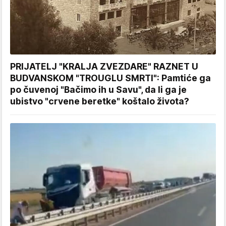
PRIJATELJ "KRALJA ZVEZDARE" RAZNET U
BUDVANSKOM "TROUGLU SMRTI": Pamtiće ga
po čuvenoj "Bačimo ih u Savu", da li ga je
ubistvo "crvene beretke" koštalo života?