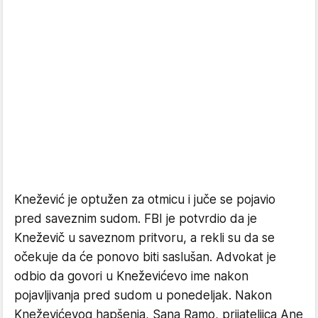
Knežević je optužen za otmicu i juče se pojavio
pred saveznim sudom. FBI je potvrdio da je
Kneževič u saveznom pritvoru, a rekli su da se
očekuje da će ponovo biti saslušan. Advokat je
odbio da govori u Kneževićevo ime nakon
pojavljivanja pred sudom u ponedeljak. Nakon
Kneževićevog hapšenja, Sana Ramo, prijateljica Ane