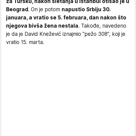
za Tursku, nakon sletanja u Istanbul otišao je u
Beograd
. On je potom
napustio Srbiju 30.
januara, a vratio se 5. februara, dan nakon što
njegova bivša žena nestala
. Takođe, navedeno
je da je David Knežević iznajmio "pežo 308", koji je
vratio 15. marta.