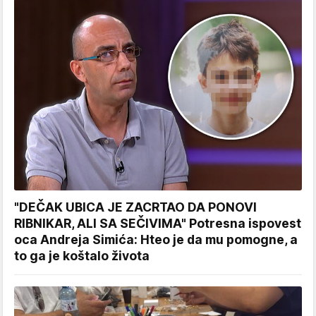
"DEČAK UBICA JE ZACRTAO DA PONOVI
RIBNIKAR, ALI SA SEČIVIMA" Potresna ispovest
oca Andreja Simića: Hteo je da mu pomogne, a
to ga je koštalo života