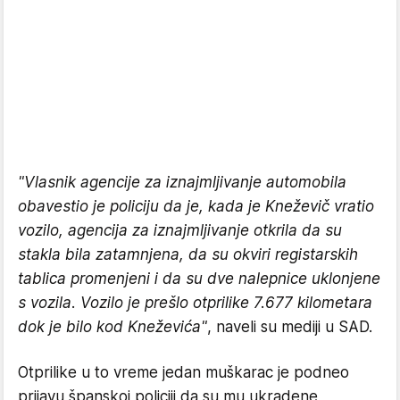
"Vlasnik agencije za iznajmljivanje automobila
obavestio je policiju da je, kada je Kneževič vratio
vozilo, agencija za iznajmljivanje otkrila da su
stakla bila zatamnjena, da su okviri registarskih
tablica promenjeni i da su dve nalepnice uklonjene
s vozila. Vozilo je prešlo otprilike 7.677 kilometara
dok je bilo kod Kneževića"
, naveli su mediji u SAD.
Otprilike u to vreme jedan muškarac je podneo
prijavu španskoj policiji da su mu ukradene