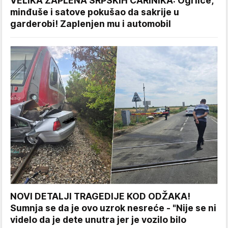
VELIKA ZAPLENA SRPSKIH CARINIKA: Ogrlice,
minđuše i satove pokušao da sakrije u
garderobi! Zaplenjen mu i automobil
NOVI DETALJI TRAGEDIJE KOD ODŽAKA!
Sumnja se da je ovo uzrok nesreće - "Nije se ni
videlo da je dete unutra jer je vozilo bilo