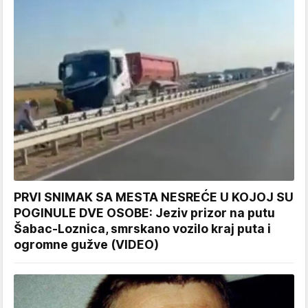
PRVI SNIMAK SA MESTA NESREĆE U KOJOJ SU
POGINULE DVE OSOBE: Jeziv prizor na putu
Šabac-Loznica, smrskano vozilo kraj puta i
ogromne gužve (VIDEO)