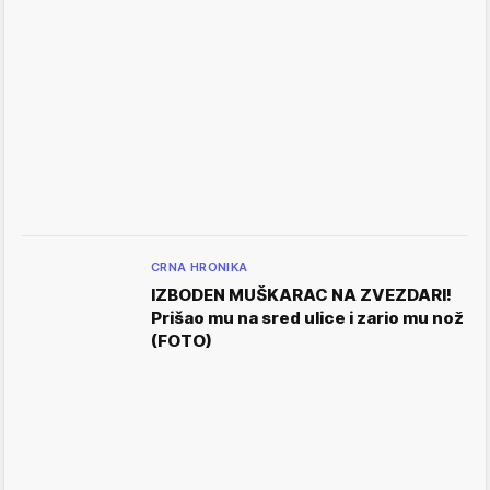
CRNA HRONIKA
IZBODEN MUŠKARAC NA ZVEZDARI!
Prišao mu na sred ulice i zario mu nož
(FOTO)