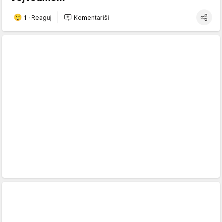
1
·
Reaguj
Komentariši