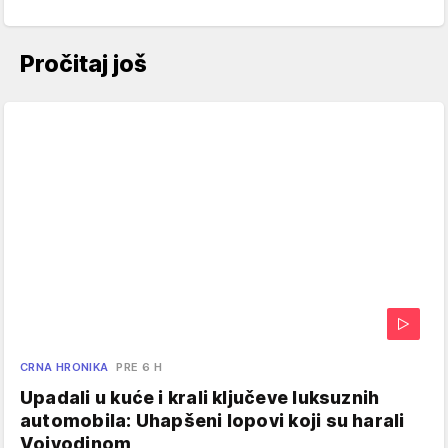
Pročitaj još
CRNA HRONIKA
PRE 6 H
Upadali u kuće i krali ključeve luksuznih
automobila: Uhapšeni lopovi koji su harali
Vojvodinom