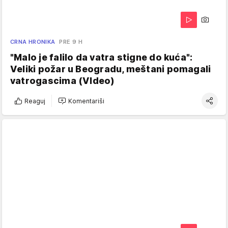
CRNA HRONIKA
PRE 9 H
"Malo je falilo da vatra stigne do kuća":
Veliki požar u Beogradu, meštani pomagali
vatrogascima (VIdeo)
Reaguj
Komentariši