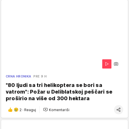
CRNA HRONIKA
PRE 9 H
"80 ljudi sa tri helikoptera se bori sa
vatrom": Požar u Deliblatskoj peščari se
proširio na više od 300 hektara
2
·
Reaguj
Komentariši