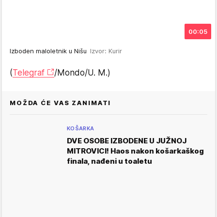
00:05
Izboden maloletnik u Nišu
Izvor: Kurir
(
Telegraf
/Mondo/U. M.)
MOŽDA ĆE VAS ZANIMATI
KOŠARKA
DVE OSOBE IZBODENE U JUŽNOJ
MITROVICI! Haos nakon košarkaškog
finala, nađeni u toaletu