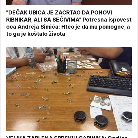
"DEČAK UBICA JE ZACRTAO DA PONOVI
RIBNIKAR, ALI SA SEČIVIMA" Potresna ispovest
oca Andreja Simića: Hteo je da mu pomogne, a
to ga je koštalo života