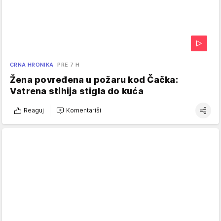
CRNA HRONIKA
PRE 7 H
Žena povređena u požaru kod Čačka:
Vatrena stihija stigla do kuća
Reaguj
Komentariši