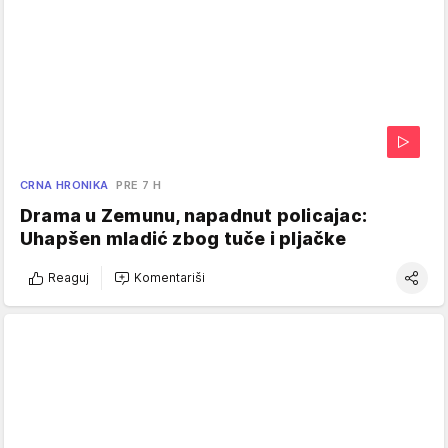
CRNA HRONIKA
PRE 7 H
Drama u Zemunu, napadnut policajac:
Uhapšen mladić zbog tuče i pljačke
Reaguj
Komentariši