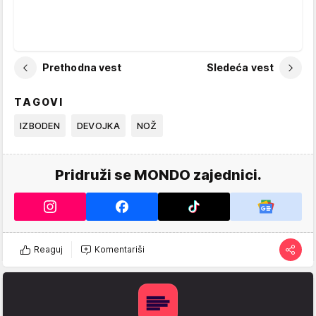
Prethodna vest
Sledeća vest
TAGOVI
IZBODEN
DEVOJKA
NOŽ
Pridruži se MONDO zajednici.
Reaguj
Komentariši