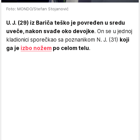
Foto: MONDO/Stefan Stojanović
U. J. (29) iz Bariča teško je povređen u sredu
uveče, nakon svađe oko devojke
. On se u jednoj
kladionici sporečkao sa poznanikom N. J. (31)
koji
ga je
izbo nožem
po celom telu
.