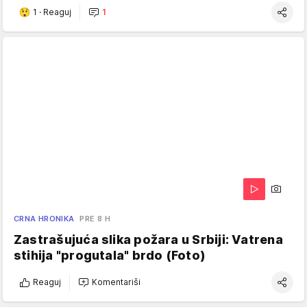
1
·
Reaguj
1
CRNA HRONIKA
PRE 8 H
Zastrašujuća slika požara u Srbiji: Vatrena
stihija "progutala" brdo (Foto)
Reaguj
Komentariši