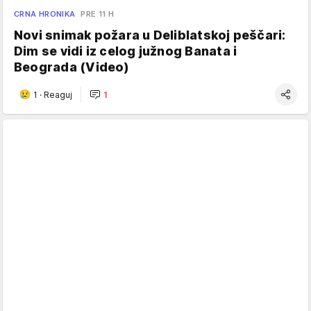
CRNA HRONIKA
PRE 11 H
Novi snimak požara u Deliblatskoj peščari:
Dim se vidi iz celog južnog Banata i
Beograda (Video)
1
·
Reaguj
1