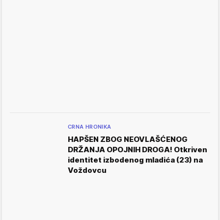
CRNA HRONIKA
HAPŠEN ZBOG NEOVLAŠĆENOG
DRŽANJA OPOJNIH DROGA! Otkriven
identitet izbodenog mladića (23) na
Voždovcu