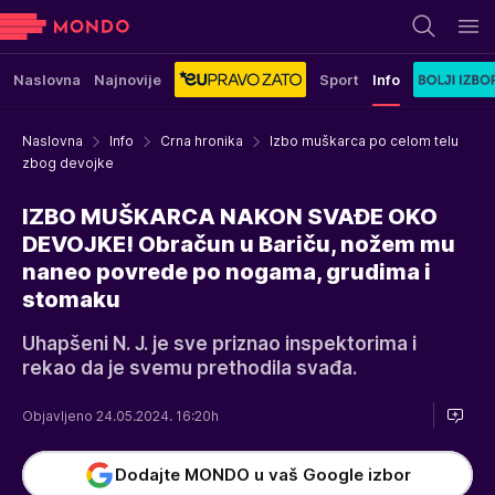
Naslovna
Najnovije
Sport
Info
Naslovna
Info
Crna hronika
Izbo muškarca po celom telu
zbog devojke
IZBO MUŠKARCA NAKON SVAĐE OKO
DEVOJKE! Obračun u Bariču, nožem mu
naneo povrede po nogama, grudima i
stomaku
Uhapšeni N. J. je sve priznao inspektorima i
rekao da je svemu prethodila svađa.
Objavljeno 24.05.2024. 16:20h
Dodajte MONDO u vaš Google izbor