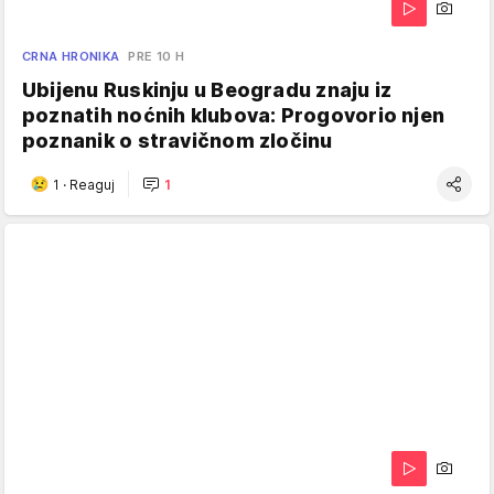
CRNA HRONIKA
PRE 10 H
Ubijenu Ruskinju u Beogradu znaju iz
poznatih noćnih klubova: Progovorio njen
poznanik o stravičnom zločinu
1
·
Reaguj
1