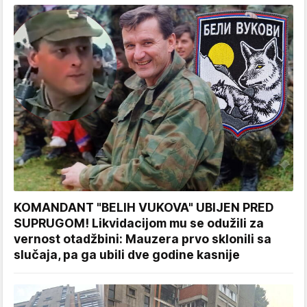
KOMANDANT "BELIH VUKOVA" UBIJEN PRED
SUPRUGOM! Likvidacijom mu se odužili za
vernost otadžbini: Mauzera prvo sklonili sa
slučaja, pa ga ubili dve godine kasnije