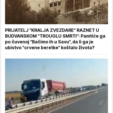
PRIJATELJ "KRALJA ZVEZDARE" RAZNET U
BUDVANSKOM "TROUGLU SMRTI": Pamtiće ga
po čuvenoj "Bačimo ih u Savu", da li ga je
ubistvo "crvene beretke" koštalo života?