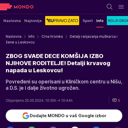
Naslovna
Najnovije
Sport
Info
Naslovna
Info
Crna hronika
Detalji ranjavanja muškarca i
žene u Leskovcu
ZBOG SVAĐE DECE KOMŠIJA IZBO
NJIHOVE RODITELJE! Detalji krvavog
napada u Leskovcu!
Povređeni su operisani u Kliničkom centru u Nišu,
a D.S. je i dalje životno ugrožen.
Objavljeno 25.05.2024. 10:35h
→ 10:44h
5
Dodajte MONDO u vaš Google izbor