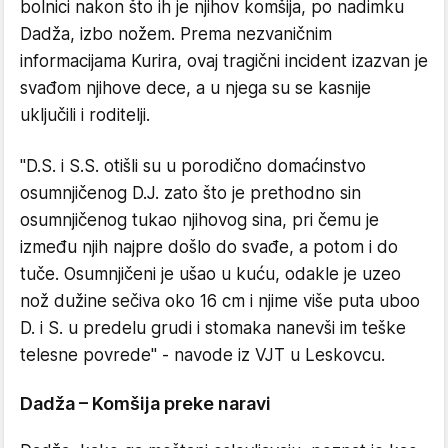
bolnici nakon što ih je njihov komšija, po nadimku
Dadža, izbo nožem. Prema nezvaničnim
informacijama Kurira, ovaj tragični incident izazvan je
svađom njihove dece, a u njega su se kasnije
uključili i roditelji.
"D.S. i S.S. otišli su u porodično domaćinstvo
osumnjičenog D.J. zato što je prethodno sin
osumnjičenog tukao njihovog sina, pri čemu je
između njih najpre došlo do svađe, a potom i do
tuče. Osumnjičeni je ušao u kuću, odakle je uzeo
nož dužine sečiva oko 16 cm i njime više puta uboo
D. i S. u predelu grudi i stomaka nanevši im teške
telesne povrede" - navode iz VJT u Leskovcu.
Dadža – Komšija preke naravi