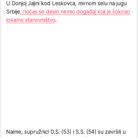
U Donjoj Jajini kod Leskovca, mirnom selu na jugu
Srbije
, noćas se desio nemio događaj koji je šokirao
lokalno stanovništvo
.
Naime, supružnici D.S. (53) i S.S. (54) su završili u