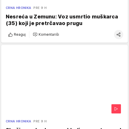
CRNA HRONIKA
PRE 9 H
Nesreća u Zemunu: Voz usmrtio muškarca
(35) koji je pretrčavao prugu
Reaguj
Komentariši
CRNA HRONIKA
PRE 9 H