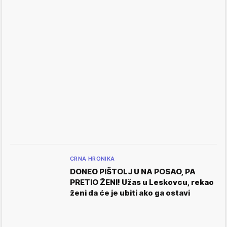
CRNA HRONIKA
DONEO PIŠTOLJ U NA POSAO, PA
PRETIO ŽENI! Užas u Leskovcu, rekao
ženi da će je ubiti ako ga ostavi