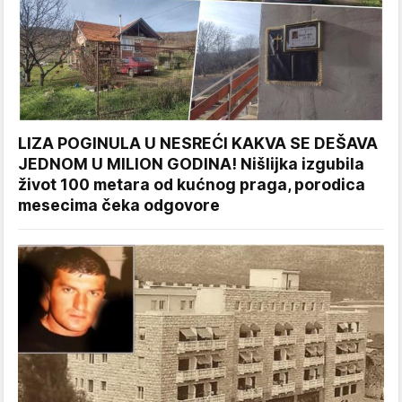
LIZA POGINULA U NESREĆI KAKVA SE DEŠAVA
JEDNOM U MILION GODINA! Nišlijka izgubila
život 100 metara od kućnog praga, porodica
mesecima čeka odgovore