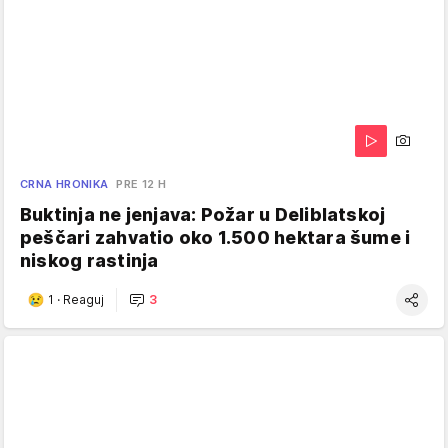
CRNA HRONIKA
PRE 12 H
Buktinja ne jenjava: Požar u Deliblatskoj
peščari zahvatio oko 1.500 hektara šume i
niskog rastinja
1
·
Reaguj
3