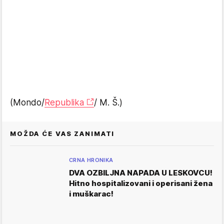
(Mondo/
Republika
/ M. Š.)
MOŽDA ĆE VAS ZANIMATI
CRNA HRONIKA
DVA OZBILJNA NAPADA U LESKOVCU!
Hitno hospitalizovani i operisani žena
i muškarac!