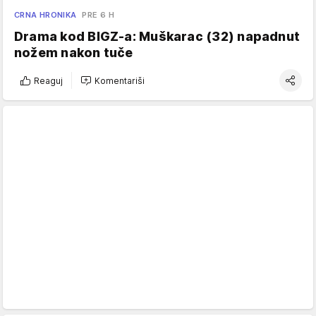
CRNA HRONIKA
PRE 6 H
Drama kod BIGZ-a: Muškarac (32) napadnut
nožem nakon tuče
Reaguj
Komentariši