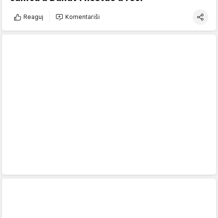
Reaguj
Komentariši