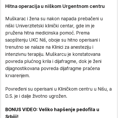
Hitna operacija u niškom Urgentnom centru
Muškarac i žena su nakon napada prebačeni u
niški Univerzitetski klinički centar, gde im je
pružena hitna medicinska pomoć. Prema
saopštenju UKC Niš, oboje su hitno operisani i
trenutno se nalaze na Klinici za anesteziju i
intenzivnu terapiju. Muškarcu je konstatovana
povreda plućnog krila i dijafragme, dok je ženi
dijagnostikovana povreda dijafragme praćena
krvarenjem.
Povređeni su operisani u Kliničkom centru u Nišu, a
D.S. je i dalje životno ugrožen.
BONUS VIDEO: Veliko hapšenje pedofila u
Srbiji!