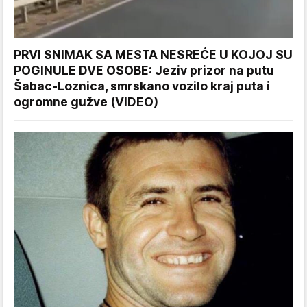
PRVI SNIMAK SA MESTA NESREĆE U KOJOJ SU
POGINULE DVE OSOBE: Jeziv prizor na putu
Šabac-Loznica, smrskano vozilo kraj puta i
ogromne gužve (VIDEO)