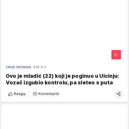
CRNA HRONIKA
PRE 8 H
Ovo je mladić (22) koji je poginuo u Ulcinju:
Vozač izgubio kontrolu, pa sleteo s puta
Reaguj
Komentariši