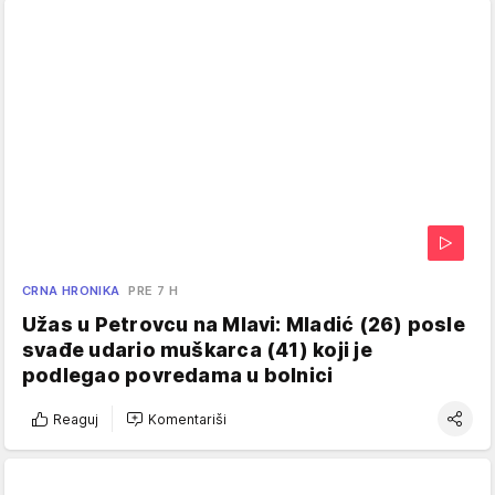
CRNA HRONIKA
PRE 7 H
Užas u Petrovcu na Mlavi: Mladić (26) posle
svađe udario muškarca (41) koji je
podlegao povredama u bolnici
Reaguj
Komentariši