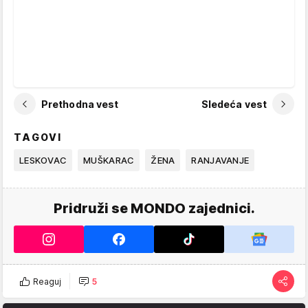
Prethodna vest
Sledeća vest
TAGOVI
LESKOVAC
MUŠKARAC
ŽENA
RANJAVANJE
Pridruži se MONDO zajednici.
Reaguj
5