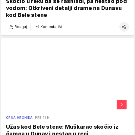
Skočio u reku da se rashladi, pa nestao pod
vodom: Otkriveni detalji drame na Dunavu
kod Bele stene
Reaguj
Komentariši
CRNA HRONIKA
PRE 11 H
Užas kod Bele stene: Muškarac skočio iz
čamca u Dunav i nestao u reci