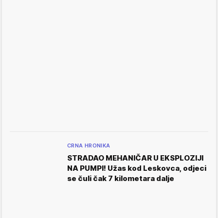
CRNA HRONIKA
STRADAO MEHANIČAR U EKSPLOZIJI
NA PUMPI! Užas kod Leskovca, odjeci
se čuli čak 7 kilometara dalje