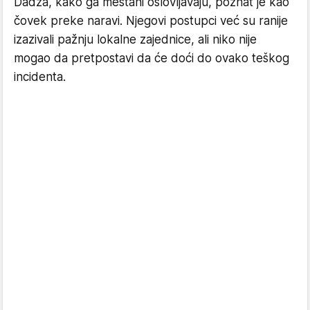
Dadža, kako ga meštani oslovljavaju, poznat je kao
čovek preke naravi. Njegovi postupci već su ranije
izazivali pažnju lokalne zajednice, ali niko nije
mogao da pretpostavi da će doći do ovako teškog
incidenta.