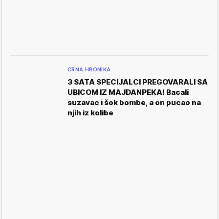
CRNA HRONIKA
3 SATA SPECIJALCI PREGOVARALI SA
UBICOM IZ MAJDANPEKA! Bacali
suzavac i šok bombe, a on pucao na
njih iz kolibe