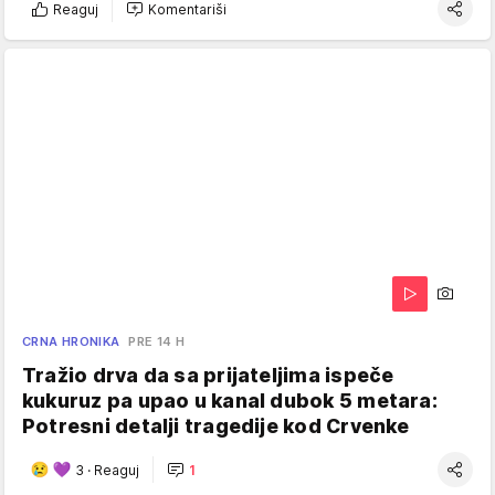
Reaguj
Komentariši
CRNA HRONIKA
PRE 14 H
Tražio drva da sa prijateljima ispeče
kukuruz pa upao u kanal dubok 5 metara:
Potresni detalji tragedije kod Crvenke
3
·
Reaguj
1