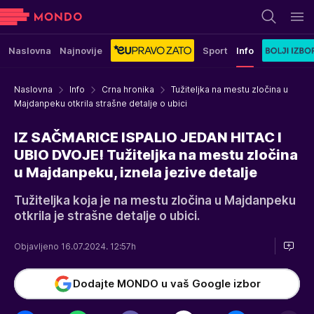
Naslovna
Najnovije
Sport
Info
Naslovna
Info
Crna hronika
Tužiteljka na mestu zločina u
Majdanpeku otkrila strašne detalje o ubici
IZ SAČMARICE ISPALIO JEDAN HITAC I
UBIO DVOJE! Tužiteljka na mestu zločina
u Majdanpeku, iznela jezive detalje
Tužiteljka koja je na mestu zločina u Majdanpeku
otkrila je strašne detalje o ubici.
Objavljeno 16.07.2024. 12:57h
Dodajte MONDO u vaš Google izbor