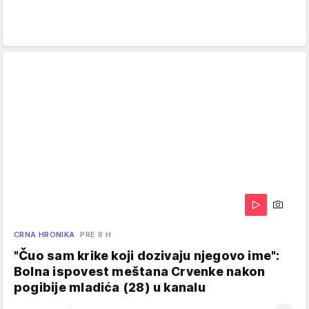
CRNA HRONIKA
PRE 8 H
"Čuo sam krike koji dozivaju njegovo ime":
Bolna ispovest meštana Crvenke nakon
pogibije mladića (28) u kanalu