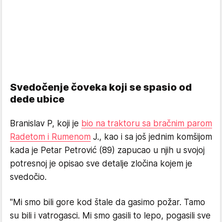
Svedočenje čoveka koji se spasio od
dede ubice
Branislav P, koji je
bio na traktoru sa bračnim parom
Radetom i Rumenom
J., kao i sa još jednim komšijom
kada je Petar Petrović (89) zapucao u njih u svojoj
potresnoj je opisao sve detalje zločina kojem je
svedočio.
"Mi smo bili gore kod štale da gasimo požar. Tamo
su bili i vatrogasci. Mi smo gasili to lepo, pogasili sve