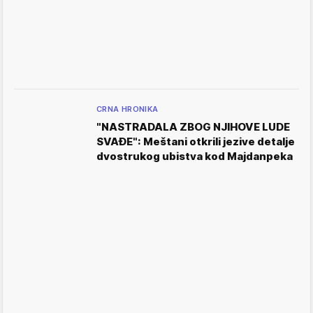
CRNA HRONIKA
"NASTRADALA ZBOG NJIHOVE LUDE
SVAĐE": Meštani otkrili jezive detalje
dvostrukog ubistva kod Majdanpeka