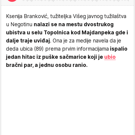
Ksenija Branković, tužiteljka Višeg javnog tužilaštva
u Negotinu
nalazi se na mestu dvostrukog
ubistva u selu Topolnica kod Majdanpeka gde i
dalje traje uviđaj
. Ona je za medije navela da je
deda ubica (89) prema prvim informacijama
ispalio
jedan hitac iz puške sačmarice koji je
ubio
bračni par, a jednu osobu ranio.