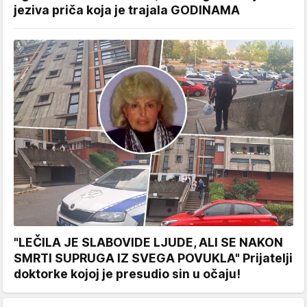
jeziva priča koja je trajala GODINAMA
"LEČILA JE SLABOVIDE LJUDE, ALI SE NAKON
SMRTI SUPRUGA IZ SVEGA POVUKLA" Prijatelji
doktorke kojoj je presudio sin u očaju!