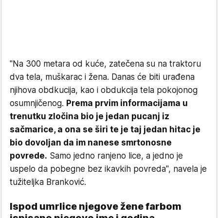
"Na 300 metara od kuće, zatečena su na traktoru
dva tela, muškarac i žena. Danas će biti urađena
njihova obdkucija, kao i obdukcija tela pokojonog
osumnjičenog.
Prema prvim informacijama u
trenutku zločina bio je jedan pucanj iz
sačmarice, a ona se širi te je taj jedan hitac je
bio dovoljan da im nanese smrtonosne
povrede.
Samo jedno ranjeno lice, a jedno je
uspelo da pobegne bez ikavkih povreda", navela je
tužiteljka Branković.
Ispod umrlice njegove žene farbom
ispisano njegovo ime i godina