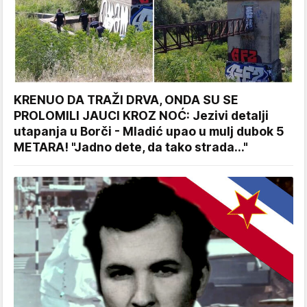
KRENUO DA TRAŽI DRVA, ONDA SU SE
PROLOMILI JAUCI KROZ NOĆ: Jezivi detalji
utapanja u Borči - Mladić upao u mulj dubok 5
METARA! "Jadno dete, da tako strada..."