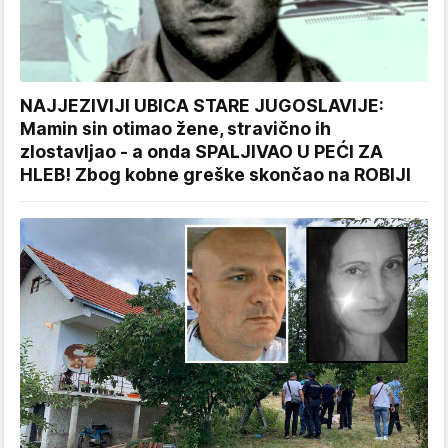
NAJJEZIVIJI UBICA STARE JUGOSLAVIJE:
Mamin sin otimao žene, stravično ih
zlostavljao - a onda SPALJIVAO U PEĆI ZA
HLEB! Zbog kobne greške skončao na ROBIJI