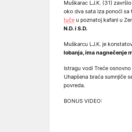
Muškarac LJ.K. (31) završi
oko dva sata iza ponoći sa
tuče
u poznatoj kafani u Ze
N.D. i S.D.
Muškarcu LJ.K. je konstato
lobanja, ima nagnečenje 
Istragu vodi Treće osnovno 
Uhapšena braća sumnjiče se
povreda.
BONUS VIDEO: