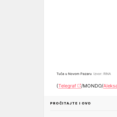
Tuča u Novom Pazaru
Izvor: RINA
(
Telegraf
/MONDO/
Aleksa
PROČITAJTE I OVO