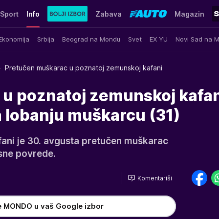
Sport
Info
Zabava
Magazin
Ekonomija
Srbija
Beograd na Mondu
Svet
EX YU
Novi Sad na 
Pretučen muškarac u poznatoj zemunskoj kafani
 u poznatoj zemunskoj kafan
a lobanju muškarcu (31)
ani je 30. avgusta pretučen muškarac
esne povrede.
Komentariši
e MONDO u vaš Google izbor