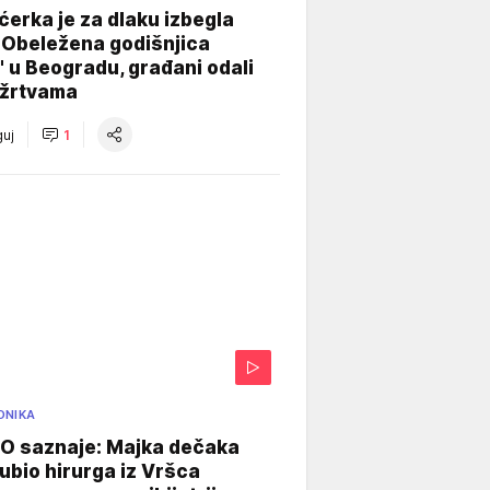
ćerka je za dlaku izbegla
 Obeležena godišnjica
" u Beogradu, građani odali
 žrtvama
uj
1
ONIKA
 saznaje: Majka dečaka
e ubio hirurga iz Vršca