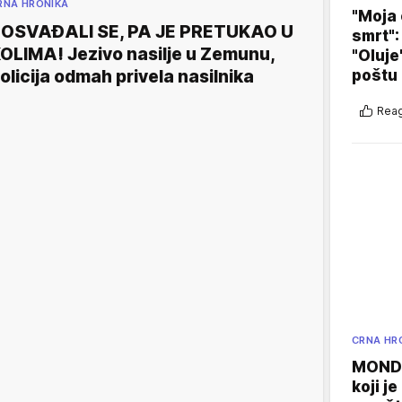
RNA HRONIKA
"Moja 
OSVAĐALI SE, PA JE PRETUKAO U
smrt":
OLIMA! Jezivo nasilje u Zemunu,
"Oluje
olicija odmah privela nasilnika
poštu
Reag
CRNA HR
MONDO
koji j