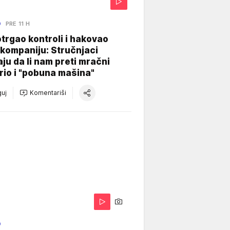
O
PRE 11 H
otrgao kontroli i hakovao
kompaniju: Stručnjaci
aju da li nam preti mračni
io i "pobuna mašina"
uj
Komentariši
O