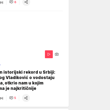
uj
6
O
 istorijski rekord u Srbiji:
og Vladiković o vodostaju
, otkrio nam u kojim
a je najkritičnije
uj
5