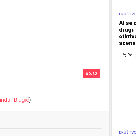
DRUŠTV
AI se 
drugu 
otkriv
scenar
Reag
00:32
ndar Blagić
)
DRUŠTV