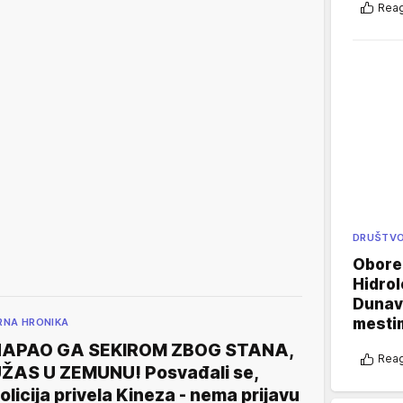
Reag
DRUŠTV
Oboren
Hidrol
Dunava
mestim
RNA HRONIKA
NAPAO GA SEKIROM ZBOG STANA,
Reag
ŽAS U ZEMUNU! Posvađali se,
olicija privela Kineza - nema prijavu