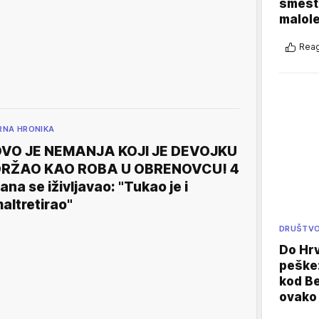
smešte
malole
Reag
RNA HRONIKA
VO JE NEMANJA KOJI JE DEVOJKU
RŽAO KAO ROBA U OBRENOVCU! 4
ana se iživljavao: "Tukao je i
altretirao"
DRUŠTV
Do Hr
peške
kod B
ovako 