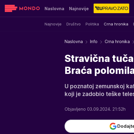
Naslovna
Najnovije
Najnovije
Društvo
Politika
Crna hronika
Sensa
Stvar ukusa
Yumama
Naslovna
Info
Crna hronika
Stravična tuča
Braća polomil
U poznatoj zemunskoj kaf
koji je zadobio teške tel
Objavljeno 03.09.2024. 21:52h
Dodajt