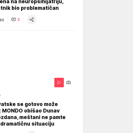
na na neuropsihijatriju,
tnik bio problematičan
uj
3
O
vatske se gotovo može
: MONDO obišao Dunav
ezdana, meštani ne pamte
dramatičnu situaciju