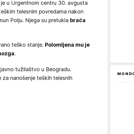
o je u Urgentnom centru 30. avgusta
 teškim telesnim povredama nakon
mun Polju. Njega su pretukla
braća
vano teško stanje.
Polomljena mu je
mozga
.
javno tužilaštvo u Beogradu.
MOND
 za nanošenje teških telesnih