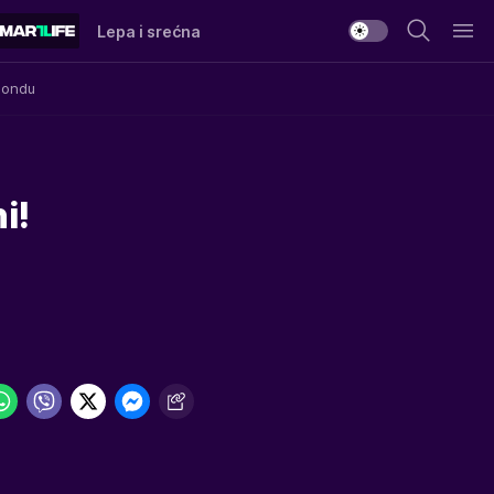
Lepa i srećna
Mondu
i!