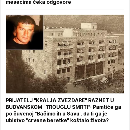
mesecima čeka odgovore
PRIJATELJ "KRALJA ZVEZDARE" RAZNET U
BUDVANSKOM "TROUGLU SMRTI": Pamtiće ga
po čuvenoj "Bačimo ih u Savu", da li ga je
ubistvo "crvene beretke" koštalo života?