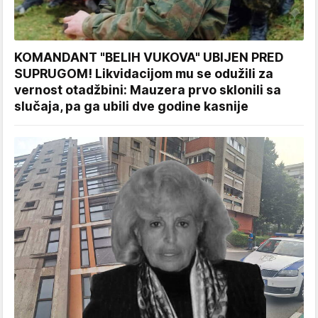
KOMANDANT "BELIH VUKOVA" UBIJEN PRED
SUPRUGOM! Likvidacijom mu se odužili za
vernost otadžbini: Mauzera prvo sklonili sa
slučaja, pa ga ubili dve godine kasnije