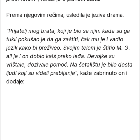
Prema njegovim rečima, usledila je jeziva drama.
"Prijatelj mog brata, koji je bio sa njim kada su ga
tukli pokušao je da ga zaštiti, čak mu je i vadio
jezik kako bi preživeo. Svojim telom je štitio M. G.
ali je i on dobio kaiš preko leđa. Devojke su
vrištale, dozivale pomoć. Na šetalištu je bilo dosta
ljudi koji su videli prebijanje",
kaže zabrinuto on i
dodaje: