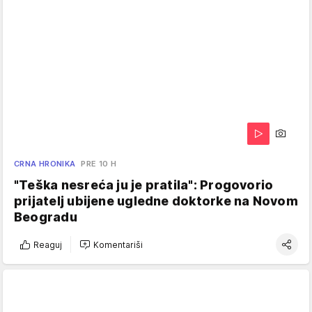
CRNA HRONIKA
PRE 10 H
"Teška nesreća ju je pratila": Progovorio
prijatelj ubijene ugledne doktorke na Novom
Beogradu
Reaguj
Komentariši