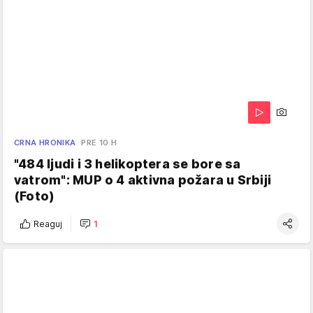
CRNA HRONIKA
PRE 10 H
"484 ljudi i 3 helikoptera se bore sa
vatrom": MUP o 4 aktivna požara u Srbiji
(Foto)
Reaguj
1