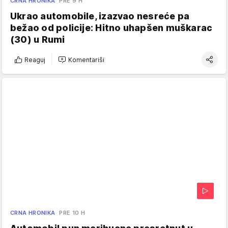
CRNA HRONIKA
PRE 9 H
Ukrao automobile, izazvao nesreće pa
bežao od policije: Hitno uhapšen muškarac
(30) u Rumi
Reaguj
Komentariši
CRNA HRONIKA
PRE 10 H