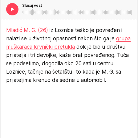
Slušaj vest
Mladić M. G. (26)
iz Loznice teško je povređen i
nalazi se u životnoj opasnosti nakon što ga je
grupa
muškaraca krvnički pretukla
dok je bio u društvu
prijatelja i tri devojke, kaže brat povređenog. Tuča
se podsetimo, dogodila oko 20 sati u centru
Loznice, tačnije na šetalištu i to kada je M. G. sa
prijateljima krenuo da sedne u automobil.