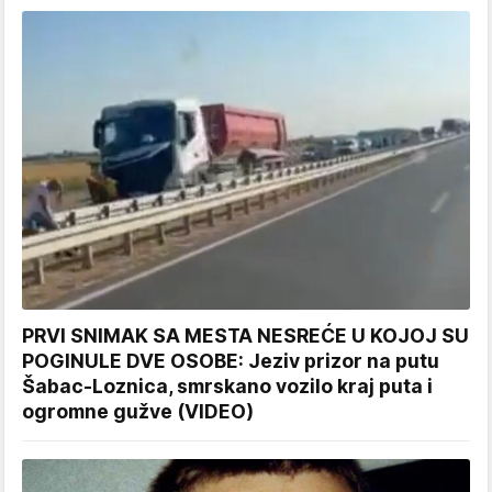
PRVI SNIMAK SA MESTA NESREĆE U KOJOJ SU
POGINULE DVE OSOBE: Jeziv prizor na putu
Šabac-Loznica, smrskano vozilo kraj puta i
ogromne gužve (VIDEO)