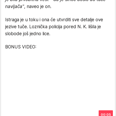
navijača"
, naveo je on.
Istraga je u toku i ona će utvrditi sve detalje ove
jezive tuče. Loznička policija pored N. K. lišila je
slobode još jedno lice.
BONUS VIDEO:
00:05