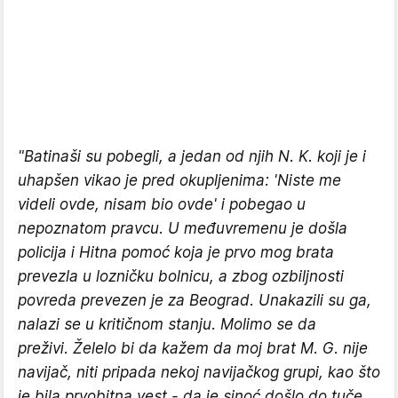
"Batinaši su pobegli, a jedan od njih N. K. koji je i
uhapšen vikao je pred okupljenima: 'Niste me
videli ovde, nisam bio ovde' i pobegao u
nepoznatom pravcu. U međuvremenu je došla
policija i Hitna pomoć koja je prvo mog brata
prevezla u lozničku bolnicu, a zbog ozbiljnosti
povreda prevezen je za Beograd. Unakazili su ga,
nalazi se u kritičnom stanju. Molimo se da
preživi. Želelo bi da kažem da moj brat M. G. nije
navijač, niti pripada nekoj navijačkog grupi, kao što
je bila prvobitna vest - da je sinoć došlo do tuče