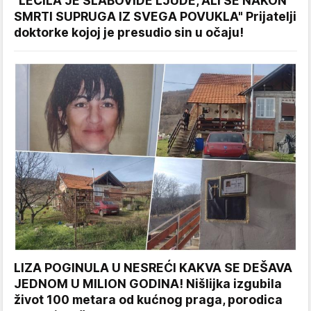
"LEČILA JE SLABOVIDE LJUDE, ALI SE NAKON
SMRTI SUPRUGA IZ SVEGA POVUKLA" Prijatelji
doktorke kojoj je presudio sin u očaju!
LIZA POGINULA U NESREĆI KAKVA SE DEŠAVA
JEDNOM U MILION GODINA! Nišlijka izgubila
život 100 metara od kućnog praga, porodica