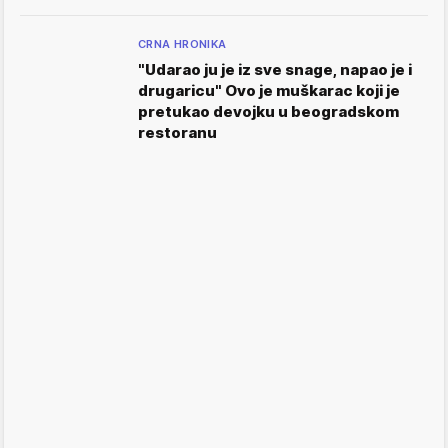
CRNA HRONIKA
"Udarao ju je iz sve snage, napao je i
drugaricu" Ovo je muškarac koji je
pretukao devojku u beogradskom
restoranu