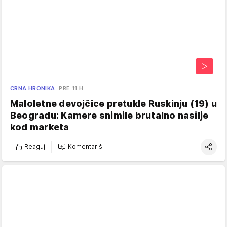
CRNA HRONIKA
PRE 11 H
Maloletne devojčice pretukle Ruskinju (19) u
Beogradu: Kamere snimile brutalno nasilje
kod marketa
Reaguj
Komentariši