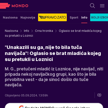
Naslovna
Najnovije
Sport
Info
Naslovna
Info
Crna hronika
Oglasio se brat mladića kojeg
su pretukli u Loznici
"Unakazili su ga, nije to bila tuča
navijača": Oglasio se brat mladića kojeg
su pretukli u Loznici
M. G., pretučeni mladić iz Loznice, nije navijač, niti
pripada nekoj navijačkog grupi, kao što je bila
prvobitna vest - da je sinoć došlo do tuče
navijača.
Objavljeno 05.09.2024. 13:59h