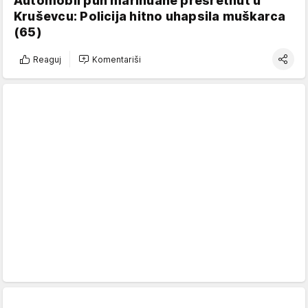
Automobil pun marihuane presretnut u
Kruševcu: Policija hitno uhapsila muškarca
(65)
Reaguj
Komentariši