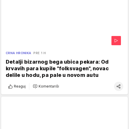
CRNA HRONIKA
PRE 1 H
Detalji bizarnog bega ubica pekara: Od
krvavih para kupile "folksvagen", novac
delile u hodu, pa pale u novom autu
Reaguj
Komentariši