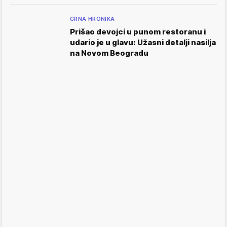
CRNA HRONIKA
Prišao devojci u punom restoranu i
udario je u glavu: Užasni detalji nasilja
na Novom Beogradu