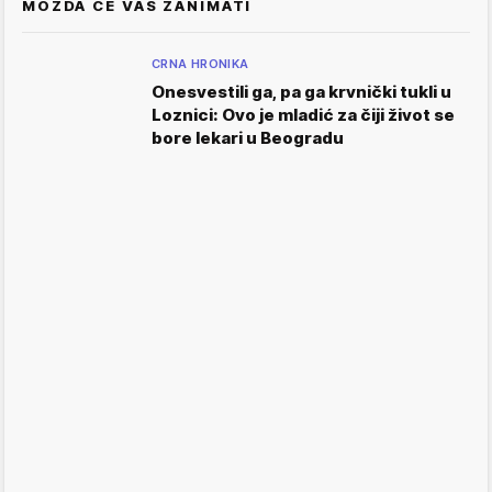
MOŽDA ĆE VAS ZANIMATI
CRNA HRONIKA
Onesvestili ga, pa ga krvnički tukli u
Loznici: Ovo je mladić za čiji život se
bore lekari u Beogradu