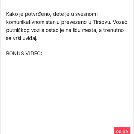
Kako je potvrđeno, dete je u svesnom i
komunikativnom stanju prevezeno u Tiršovu. Vozač
putničkog vozila ostao je na licu mesta, a trenutno
se vrši uviđaj.
BONUS VIDEO:
00:09