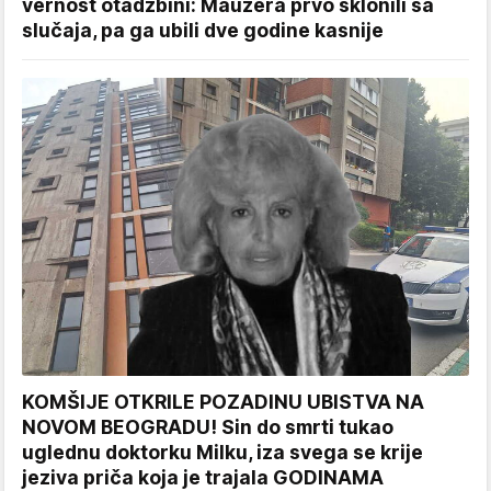
vernost otadžbini: Mauzera prvo sklonili sa
slučaja, pa ga ubili dve godine kasnije
KOMŠIJE OTKRILE POZADINU UBISTVA NA
NOVOM BEOGRADU! Sin do smrti tukao
uglednu doktorku Milku, iza svega se krije
jeziva priča koja je trajala GODINAMA