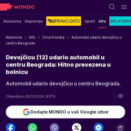
Naslovna
Najnovije
Sport
Info
Naslovna
Info
Crna hronika
Automobil udario devojčicu u
centru Beograda
Devojčicu (12) udario automobil u
centru Beograda: Hitno prevezena u
bolnicu
Automobil udario devojčicu u centru Beograda.
Objavljeno 02.10.2024. 8:57h
Dodajte MONDO u vaš Google izbor