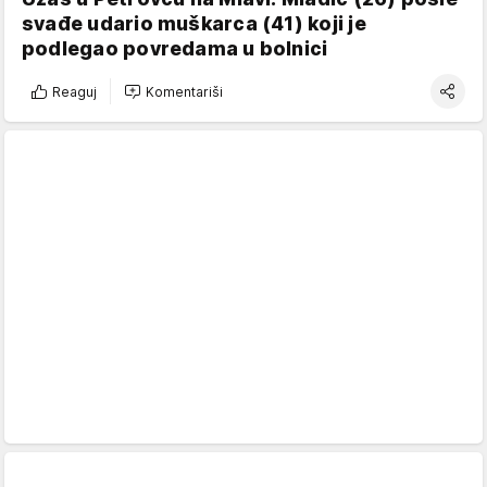
svađe udario muškarca (41) koji je
podlegao povredama u bolnici
Reaguj
Komentariši