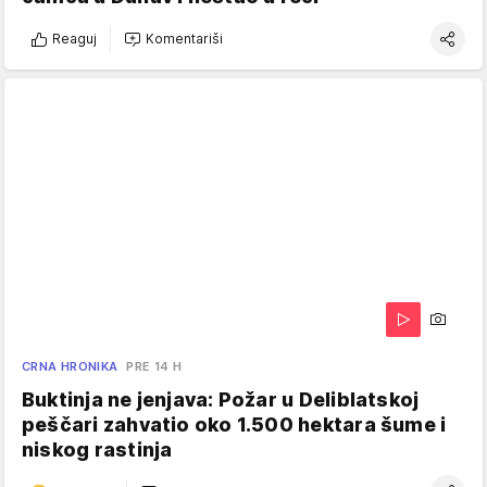
Reaguj
Komentariši
CRNA HRONIKA
PRE 14 H
Buktinja ne jenjava: Požar u Deliblatskoj
peščari zahvatio oko 1.500 hektara šume i
niskog rastinja