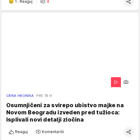
1
·
Reaguj
4
CRNA HRONIKA
PRE 18 H
Osumnjičeni za svirepo ubistvo majke na
Novom Beogradu izveden pred tužioca:
Isplivali novi detalji zločina
Reaguj
Komentariši