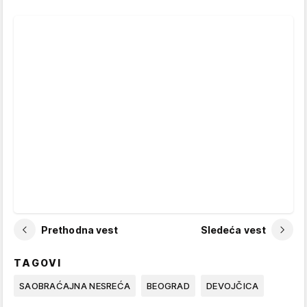
Prethodna vest
Sledeća vest
TAGOVI
SAOBRAĆAJNA NESREĆA
BEOGRAD
DEVOJČICA