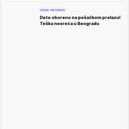
CRNA HRONIKA
Dete oboreno na pešačkom prelazu!
Teška nesreća u Beogradu