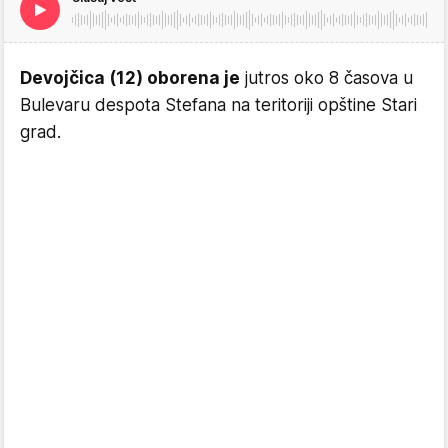
Devojčica (12) oborena je
jutros oko 8 časova u
Bulevaru despota Stefana na teritoriji opštine Stari
grad.