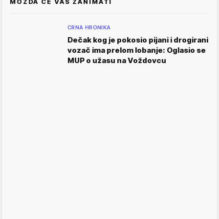
MOŽDA ĆE VAS ZANIMATI
CRNA HRONIKA
Dečak kog je pokosio pijani i drogirani
vozač ima prelom lobanje: Oglasio se
MUP o užasu na Voždovcu