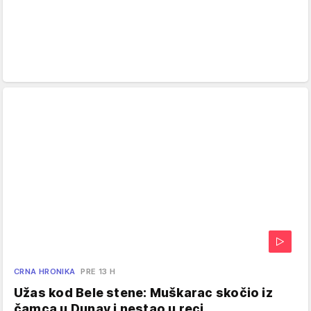
CRNA HRONIKA
PRE 13 H
Užas kod Bele stene: Muškarac skočio iz
čamca u Dunav i nestao u reci