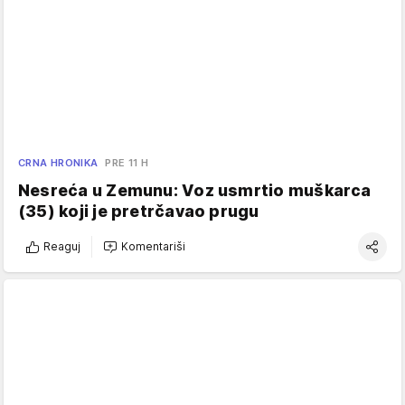
CRNA HRONIKA
PRE 11 H
Nesreća u Zemunu: Voz usmrtio muškarca
(35) koji je pretrčavao prugu
Reaguj
Komentariši