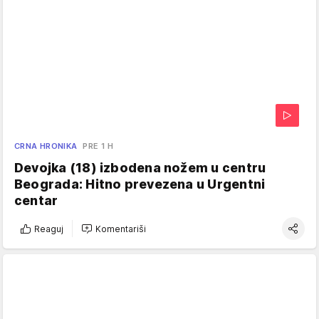
CRNA HRONIKA
PRE 1 H
Devojka (18) izbodena nožem u centru
Beograda: Hitno prevezena u Urgentni
centar
Reaguj
Komentariši