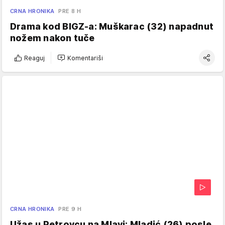
CRNA HRONIKA
PRE 8 H
Drama kod BIGZ-a: Muškarac (32) napadnut
nožem nakon tuče
Reaguj
Komentariši
CRNA HRONIKA
PRE 9 H
Užas u Petrovcu na Mlavi: Mladić (26) posle