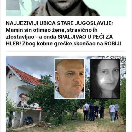
NAJJEZIVIJI UBICA STARE JUGOSLAVIJE:
Mamin sin otimao žene, stravično ih
zlostavljao - a onda SPALJIVAO U PEĆI ZA
HLEB! Zbog kobne greške skončao na ROBIJI