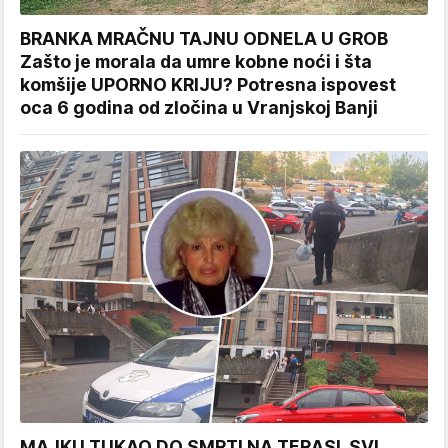
BRANKA MRAČNU TAJNU ODNELA U GROB
Zašto je morala da umre kobne noći i šta
komšije UPORNO KRIJU? Potresna ispovest
oca 6 godina od zločina u Vranjskoj Banji
MAJKU TUKAO DO SMRTI NA TERASI, SVI