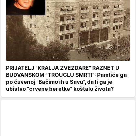
PRIJATELJ "KRALJA ZVEZDARE" RAZNET U
BUDVANSKOM "TROUGLU SMRTI": Pamtiće ga
po čuvenoj "Bačimo ih u Savu", da li ga je
ubistvo "crvene beretke" koštalo života?