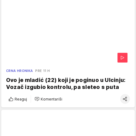
CRNA HRONIKA
PRE 11 H
Ovo je mladić (22) koji je poginuo u Ulcinju:
Vozač izgubio kontrolu, pa sleteo s puta
Reaguj
Komentariši