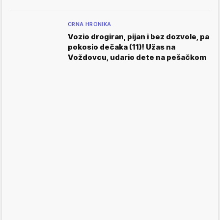
CRNA HRONIKA
Vozio drogiran, pijan i bez dozvole, pa
pokosio dečaka (11)! Užas na
Voždovcu, udario dete na pešačkom