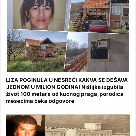
LIZA POGINULA U NESREĆI KAKVA SE DEŠAVA
JEDNOM U MILION GODINA! Nišlijka izgubila
život 100 metara od kućnog praga, porodica
mesecima čeka odgovore