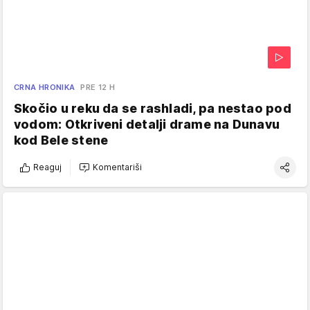
CRNA HRONIKA
PRE 12 H
Skočio u reku da se rashladi, pa nestao pod
vodom: Otkriveni detalji drame na Dunavu
kod Bele stene
Reaguj
Komentariši