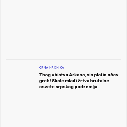
CRNA HRONIKA
Zbog ubistva Arkana, sin platio očev
greh! Skole mlađi žrtva brutalne
osvete srpskog podzemlja