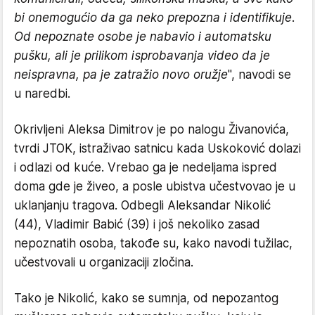
bi onemogućio da ga neko prepozna i identifikuje.
Od nepoznate osobe je nabavio i automatsku
pušku, ali je prilikom isprobavanja video da je
neispravna, pa je zatražio novo oružje
", navodi se
u naredbi.
Okrivljeni Aleksa Dimitrov je po nalogu Živanovića,
tvrdi JTOK, istraživao satnicu kada Uskoković dolazi
i odlazi od kuće. Vrebao ga je nedeljama ispred
doma gde je živeo, a posle ubistva učestvovao je u
uklanjanju tragova. Odbegli Aleksandar Nikolić
(44), Vladimir Babić (39) i još nekoliko zasad
nepoznatih osoba, takođe su, kako navodi tužilac,
učestvovali u organizaciji zločina.
Tako je Nikolić, kako se sumnja, od nepozantog