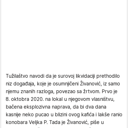
Tužilaštvo navodi da je surovoj likvidaciji prethodilo
niz događaja, koje je osumnjičeni Živanović, iz samo
njemu znanih razloga, povezao sa žrtvom. Prvo je
8. oktobra 2020. na lokal u njegovom vlasništvu,
bačena eksplozivna naprava, da bi dva dana
kasnije neko pucao u blizini ovog kafića i lakše ranio
konobara Veljka P. Tada je Živanović, piše u