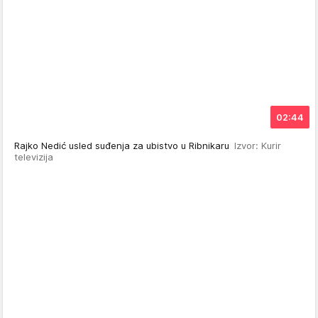
02:44
Rajko Nedić usled suđenja za ubistvo u Ribnikaru
Izvor: Kurir
televizija