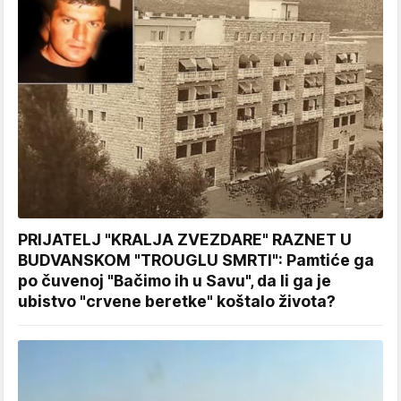
PRIJATELJ "KRALJA ZVEZDARE" RAZNET U
BUDVANSKOM "TROUGLU SMRTI": Pamtiće ga
po čuvenoj "Bačimo ih u Savu", da li ga je
ubistvo "crvene beretke" koštalo života?