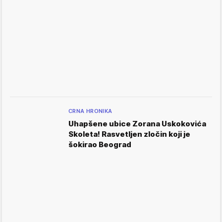
CRNA HRONIKA
Uhapšene ubice Zorana Uskokovića
Skoleta! Rasvetljen zločin koji je
šokirao Beograd