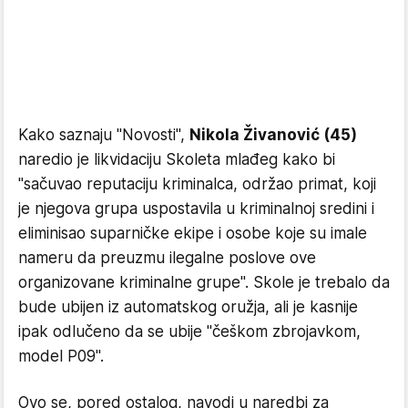
Kako saznaju "Novosti",
Nikola Živanović (45)
naredio je likvidaciju Skoleta mlađeg kako bi
"sačuvao reputaciju kriminalca, održao primat, koji
je njegova grupa uspostavila u kriminalnoj sredini i
eliminisao suparničke ekipe i osobe koje su imale
nameru da preuzmu ilegalne poslove ove
organizovane kriminalne grupe". Skole je trebalo da
bude ubijen iz automatskog oružja, ali je kasnije
ipak odlučeno da se ubije "češkom zbrojavkom,
model P09".
Ovo se, pored ostalog, navodi u naredbi za