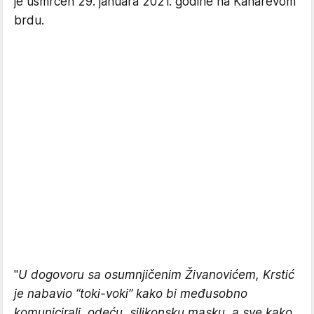
je usmrćen 29. januara 2021. godine na Kanarevom
brdu.
"
U dogovoru sa osumnjičenim Živanovićem, Krstić
je nabavio “toki-voki” kako bi međusobno
komunicirali, odeću, silikonsku masku, a sve kako