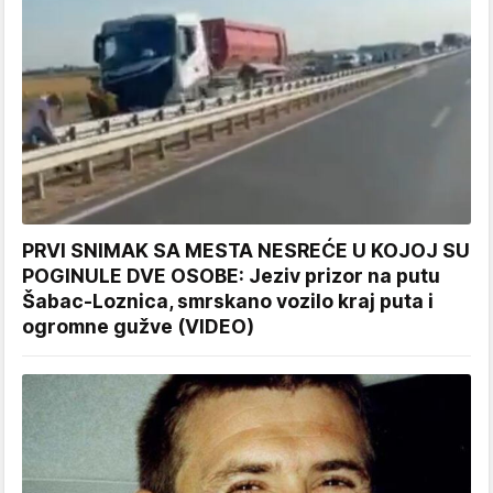
PRVI SNIMAK SA MESTA NESREĆE U KOJOJ SU
POGINULE DVE OSOBE: Jeziv prizor na putu
Šabac-Loznica, smrskano vozilo kraj puta i
ogromne gužve (VIDEO)