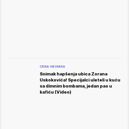
CRNA HRONIKA
Snimak hapšenja ubica Zorana
Uskokovića! Specijalci uleteli u kuću
sa dimnim bombama, jedan pao u
kafiću (Video)