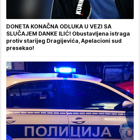
DONETA KONAČNA ODLUKA U VEZI SA
SLUČAJEM DANKE ILIĆ! Obustavljena istraga
protiv starijeg Dragijevića, Apelacioni sud
presekao!