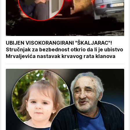
UBIJEN VISOKORANGIRANI "ŠKALJARAC"!
Stručnjak za bezbednost otkrio da li je ubistvo
Mrvaljevića nastavak krvavog rata klanova