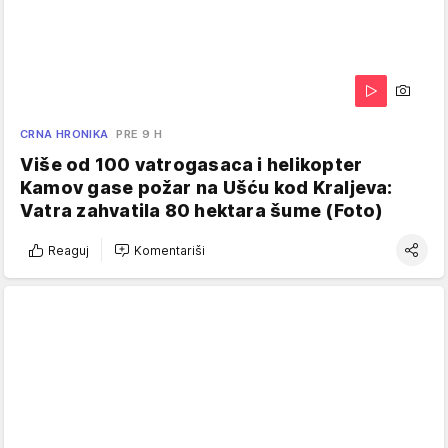
CRNA HRONIKA
PRE 9 H
Više od 100 vatrogasaca i helikopter
Kamov gase požar na Ušću kod Kraljeva:
Vatra zahvatila 80 hektara šume (Foto)
Reaguj
Komentariši