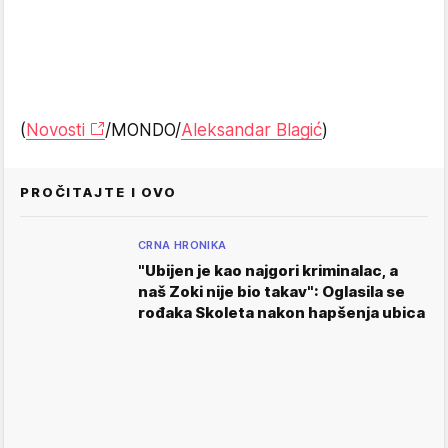
(
Novosti
/MONDO/
Aleksandar Blagić
)
PROČITAJTE I OVO
CRNA HRONIKA
"Ubijen je kao najgori kriminalac, a
naš Zoki nije bio takav": Oglasila se
rođaka Skoleta nakon hapšenja ubica