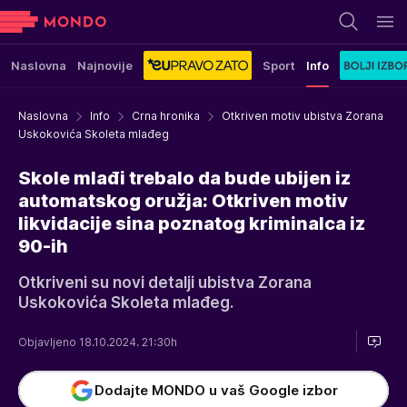
Naslovna
Najnovije
Sport
Info
Naslovna
Info
Crna hronika
Otkriven motiv ubistva Zorana
Uskokovića Skoleta mlađeg
Skole mlađi trebalo da bude ubijen iz
automatskog oružja: Otkriven motiv
likvidacije sina poznatog kriminalca iz
90-ih
Otkriveni su novi detalji ubistva Zorana
Uskokovića Skoleta mlađeg.
Objavljeno 18.10.2024. 21:30h
Dodajte MONDO u vaš Google izbor