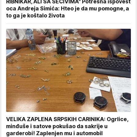
RIBNIKAR, ALI SA SEČIVIMA" Potresna ispovest
oca Andreja Simića: Hteo je da mu pomogne, a
to ga je koštalo života
VELIKA ZAPLENA SRPSKIH CARINIKA: Ogrlice,
minđuše i satove pokušao da sakrije u
garderobi! Zaplenjen mu i automobil