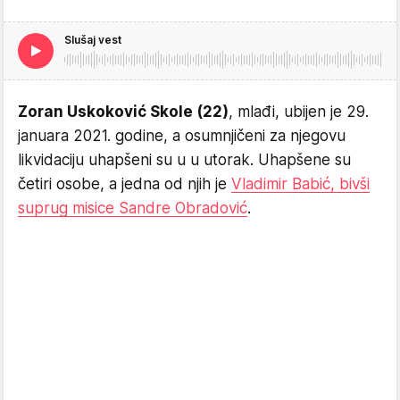
Slušaj vest
Zoran Uskoković Skole (22)
, mlađi, ubijen je 29.
januara 2021. godine, a osumnjičeni za njegovu
likvidaciju uhapšeni su u u utorak. Uhapšene su
četiri osobe, a jedna od njih je
Vladimir Babić, bivši
suprug misice Sandre Obradović
.