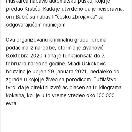
muškarca nabavio automatsku pušku, koju je
predao Krstiću. Kada je utvrđeno da je neispravna,
on i Babić su nabavili “češku zbrojavku” sa
odgovarajućom municijom.
Ovu organizovanu kriminalnu grupu, prema
podacima iz naredbe, oformio je Živanović
8.oktobra 2020. i ona je funkcionisala do 7.
februara naredne godine. Mladi Uskoković
brutalno je ubijen 29. januara 2021., nedaleko od
zgrade u kojoj je živeo sa porodicom. Tužilaštvo
tvrdi da je direktni izvršilac plaćen sa tri kilograma
kokaina, koji je u to vreme vredeo oko 100.000
evra.