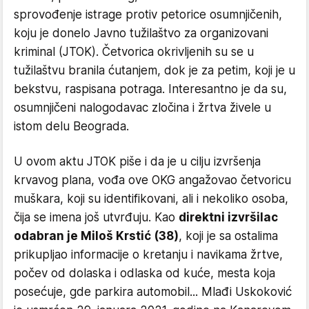
sprovođenje istrage protiv petorice osumnjičenih,
koju je donelo Javno tužilaštvo za organizovani
kriminal (JTOK). Četvorica okrivljenih su se u
tužilaštvu branila ćutanjem, dok je za petim, koji je u
bekstvu, raspisana potraga. Interesantno je da su,
osumnjičeni nalogodavac zločina i žrtva živele u
istom delu Beograda.
U ovom aktu JTOK piše i da je u cilju izvršenja
krvavog plana, vođa ove OKG angažovao četvoricu
muškara, koji su identifikovani, ali i nekoliko osoba,
čija se imena još utvrđuju. Kao
direktni izvršilac
odabran je Miloš Krstić (38)
, koji je sa ostalima
prikupljao informacije o kretanju i navikama žrtve,
počev od dolaska i odlaska od kuće, mesta koja
posećuje, gde parkira automobil... Mlađi Uskoković