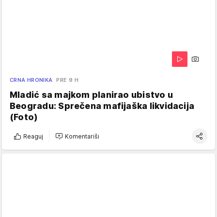
CRNA HRONIKA
PRE 9 H
Mladić sa majkom planirao ubistvo u
Beogradu: Sprečena mafijaška likvidacija
(Foto)
Reaguj
Komentariši