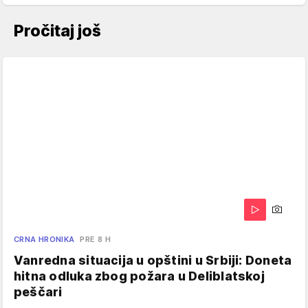
Pročitaj još
CRNA HRONIKA
PRE 8 H
Vanredna situacija u opštini u Srbiji: Doneta
hitna odluka zbog požara u Deliblatskoj
peščari