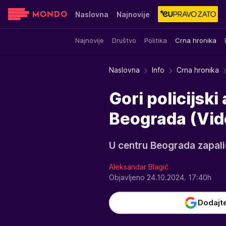
Naslovna
Najnovije
Najnovije
Društvo
Politika
Crna hronika
Sensa
Stvar ukusa
Yumama
Naslovna
Info
Crna hronika
Gori policijsk
Beograda (Vid
U centru Beograda zapalio
Aleksandar Blagić
Objavljeno 24.10.2024. 17:40h
Dodajt