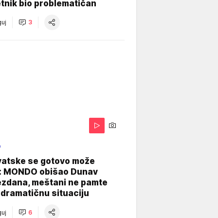
tnik bio problematičan
uj
3
O
vatske se gotovo može
: MONDO obišao Dunav
ezdana, meštani ne pamte
dramatičnu situaciju
uj
6