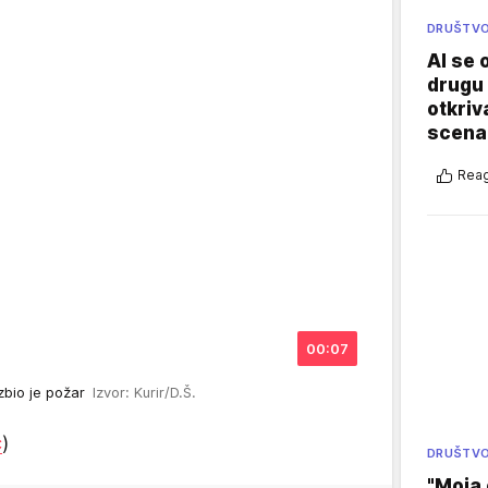
DRUŠTV
AI se 
drugu 
otkriv
scenar
Reag
00:07
izbio je požar
Izvor: Kurir/D.Š.
ć
)
DRUŠTV
"Moja 