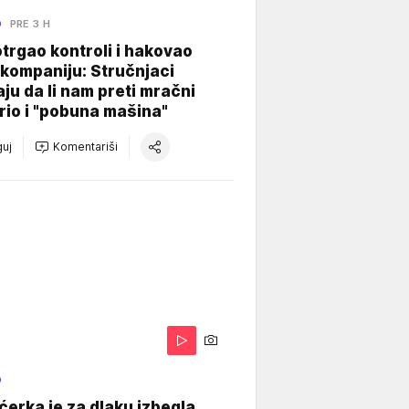
O
PRE 3 H
otrgao kontroli i hakovao
kompaniju: Stručnjaci
aju da li nam preti mračni
io i "pobuna mašina"
uj
Komentariši
O
ćerka je za dlaku izbegla