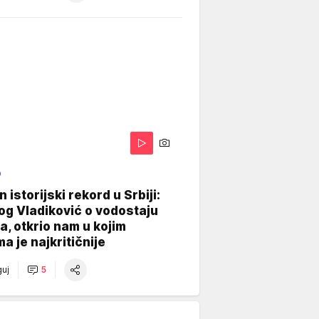
O
 istorijski rekord u Srbiji:
og Vladiković o vodostaju
, otkrio nam u kojim
a je najkritičnije
uj
5