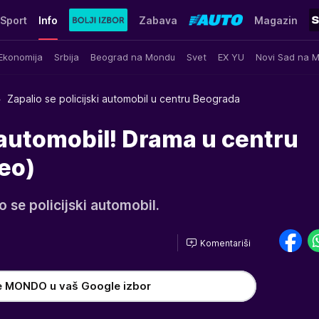
Sport
Info
Zabava
Magazin
Ekonomija
Srbija
Beograd na Mondu
Svet
EX YU
Novi Sad na 
Zapalio se policijski automobil u centru Beograda
i automobil! Drama u centru
eo)
 se policijski automobil.
Komentariši
e MONDO u vaš Google izbor