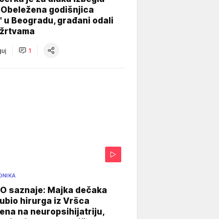
 Obeležena godišnjica
" u Beogradu, građani odali
 žrtvama
uj
1
ONIKA
 saznaje: Majka dečaka
e ubio hirurga iz Vršca
na na neuropsihijatriju,