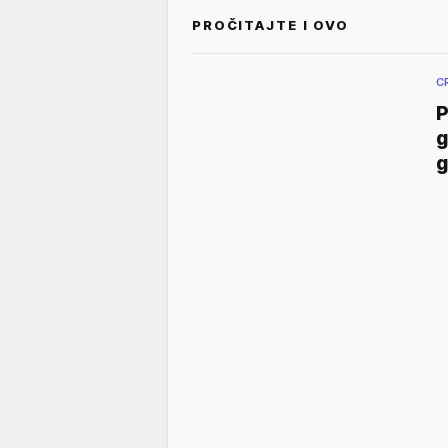
PROČITAJTE I OVO
C
P
g
g