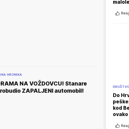
malole
Reag
RNA HRONIKA
DRAMA NA VOŽDOVCU! Stanare
DRUŠTV
robudio ZAPALJENI automobil!
Do Hr
peške
kod B
ovako 
Reag