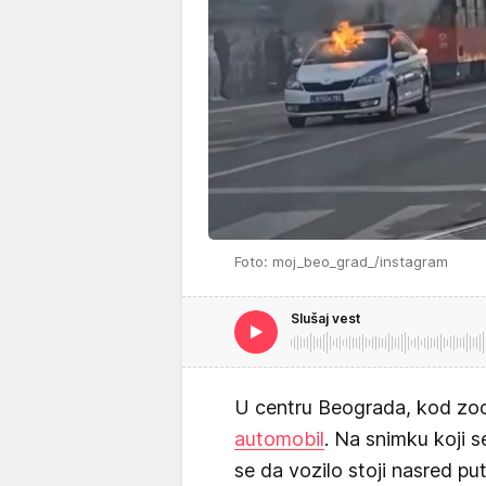
Foto: moj_beo_grad_/instagram
Slušaj vest
U centru Beograda, kod zool
automobil
. Na snimku koji 
se da vozilo stoji nasred puta