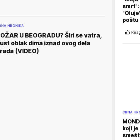
smrt":
"Oluje
poštu
RNA HRONIKA
Reag
OŽAR U BEOGRADU? Širi se vatra,
ust oblak dima iznad ovog dela
rada (VIDEO)
CRNA HR
MONDO
koji j
smešte