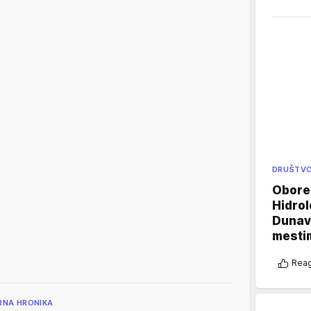
DRUŠTV
Oboren
Hidrol
Dunava
mestim
Reag
RNA HRONIKA