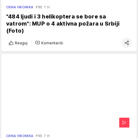
CRNA HRONIKA
PRE 7 H
"484 ljudi i 3 helikoptera se bore sa
vatrom": MUP o 4 aktivna požara u Srbiji
(Foto)
Reaguj
Komentariši
CRNA HRONIKA
PRE 7 H