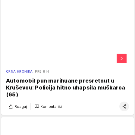
CRNA HRONIKA
PRE 6 H
Automobil pun marihuane presretnut u
Kruševcu: Policija hitno uhapsila muškarca
(65)
Reaguj
Komentariši