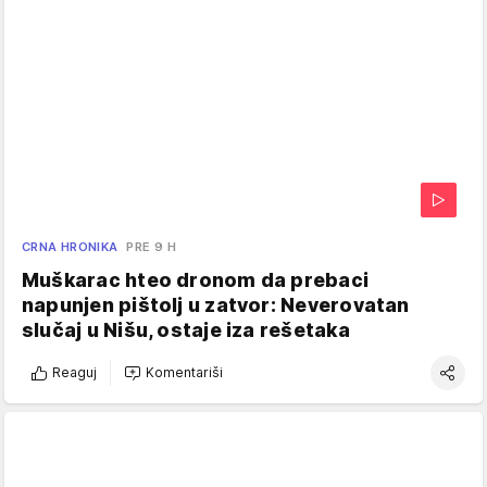
CRNA HRONIKA
PRE 9 H
Muškarac hteo dronom da prebaci
napunjen pištolj u zatvor: Neverovatan
slučaj u Nišu, ostaje iza rešetaka
Reaguj
Komentariši