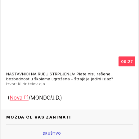
09:27
NASTAVNICI NA RUBU STRPLJENJA: Plate nisu rešene,
bezbednost u školama ugrožena - štrajk je jedini izlaz?
Izvor: Kurir televizija
(
Nova
/MONDO/J.D.)
MOŽDA ĆE VAS ZANIMATI
DRUŠTVO