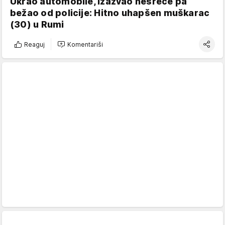
Ukrao automobile, izazvao nesreće pa
bežao od policije: Hitno uhapšen muškarac
(30) u Rumi
Reaguj
Komentariši