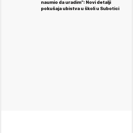
naumio da uradim": Novi detalji
pokušaja ubistva u školi u Subotici