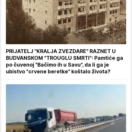
PRIJATELJ "KRALJA ZVEZDARE" RAZNET U
BUDVANSKOM "TROUGLU SMRTI": Pamtiće ga
po čuvenoj "Bačimo ih u Savu", da li ga je
ubistvo "crvene beretke" koštalo života?