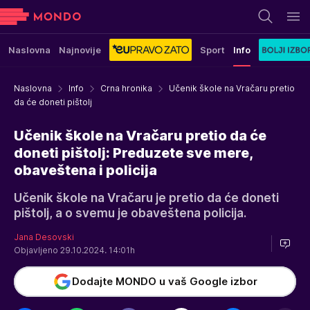
Naslovna
Najnovije
Sport
Info
Naslovna
Info
Crna hronika
Učenik škole na Vračaru pretio
da će doneti pištolj
Učenik škole na Vračaru pretio da će
doneti pištolj: Preduzete sve mere,
obaveštena i policija
Učenik škole na Vračaru je pretio da će doneti
pištolj, a o svemu je obaveštena policija.
Jana Desovski
Objavljeno 29.10.2024. 14:01h
Dodajte MONDO u vaš Google izbor