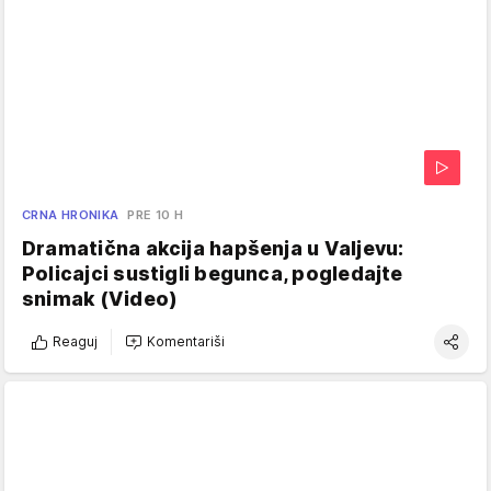
CRNA HRONIKA
PRE 10 H
Dramatična akcija hapšenja u Valjevu:
Policajci sustigli begunca, pogledajte
snimak (Video)
Reaguj
Komentariši