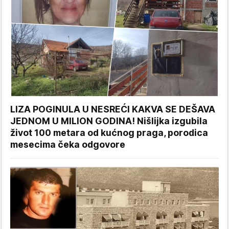
LIZA POGINULA U NESREĆI KAKVA SE DEŠAVA
JEDNOM U MILION GODINA! Nišlijka izgubila
život 100 metara od kućnog praga, porodica
mesecima čeka odgovore