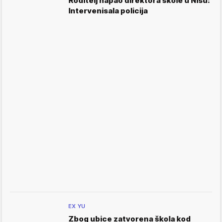
Roditelj napao direktora škole u Nišu:
Intervenisala policija
EX YU
Zbog ubice zatvorena škola kod