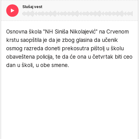
Slušaj vest
Osnovna škola "NH Siniša Nikolajević" na Crvenom
krstu saopštila je da je zbog glasina da učenik
osmog razreda doneti prekosutra pištolj u školu
obaveštena policija, te da će ona u četvrtak biti ceo
dan u školi, u obe smene.