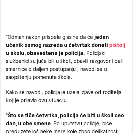
"Odmah nakon prispele glasine da će
jedan
učenik osmog razreda u četvrtak doneti
pištolj
u školu, obaveštena je policija.
Policijski
službenici su juče bili u školi, obavili razgovor i dali
smernice o daljem postupanju", navodi se u
saopštenju pomenute škole.
Kako se navodi, policija je uzela izjave od roditelja
koji je prijavio ovu situaciju.
"
Što se tiče četvrtka, policija će biti u školi ceo
dan, u obe smene
. Po uputstvu policije, biće
preduzete još neke mere koje zbog delikatnosti