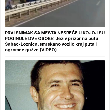
PRVI SNIMAK SA MESTA NESREĆE U KOJOJ SU
POGINULE DVE OSOBE: Jeziv prizor na putu
Šabac-Loznica, smrskano vozilo kraj puta i
ogromne gužve (VIDEO)