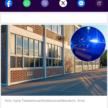
Foto: Iryna Tolmachova/Shutterstock/Mondo/U. Arsić