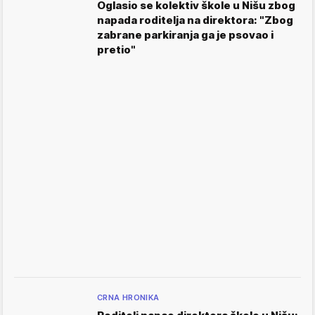
Oglasio se kolektiv škole u Nišu zbog
napada roditelja na direktora: "Zbog
zabrane parkiranja ga je psovao i
pretio"
CRNA HRONIKA