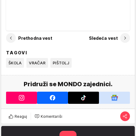
Prethodna vest
Sledeća vest
TAGOVI
ŠKOLA
VRAČAR
PIŠTOLJ
Pridruži se MONDO zajednici.
Reaguj
Komentariši