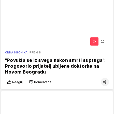
CRNA HRONIKA
PRE 6 H
"Povukla se iz svega nakon smrti supruga":
Progovorio prijatelj ubijene doktorke na
Novom Beogradu
Reaguj
Komentariši