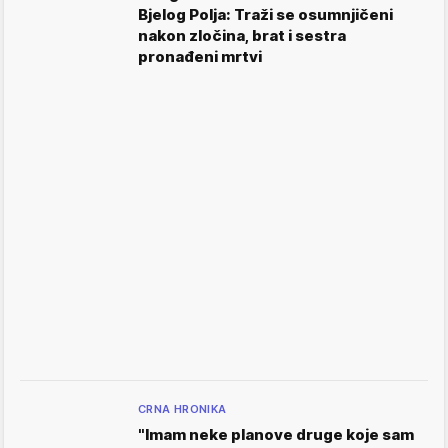
Bjelog Polja: Traži se osumnjičeni
nakon zločina, brat i sestra
pronađeni mrtvi
CRNA HRONIKA
"Imam neke planove druge koje sam