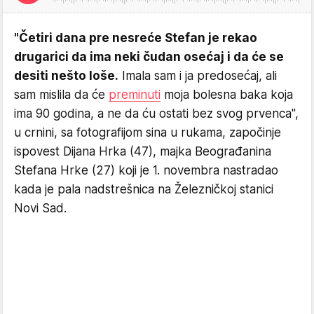
"Četiri dana pre nesreće Stefan je rekao
drugarici da ima neki čudan osećaj i da će se
desiti nešto loše.
Imala sam i ja predosećaj, ali
sam mislila da će
preminuti
moja bolesna baka koja
ima 90 godina, a ne da ću ostati bez svog prvenca",
u crnini, sa fotografijom sina u rukama, započinje
ispovest Dijana Hrka (47), majka Beograđanina
Stefana Hrke (27) koji je 1. novembra nastradao
kada je pala nadstrešnica na Železničkoj stanici
Novi Sad.