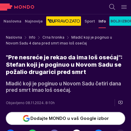
Naslovna
Najnovije
Sport
Info
Naslovna
Info
Crna hronika
Mladić koji je poginuo u
Novom Sadu 4 dana pred smrt imao loš osećaj
"Pre nesreće je rekao da ima loš osećaj":
Stefan koji je poginuo u Novom Sadu se
požalio drugarici pred smrt
Mladić koji je poginuo u Novom Sadu četiri dana
pred smrt imao loš osećaj.
Objavljeno 08.11.2024. 8:10h
Dodajte MONDO u vaš Google izbor