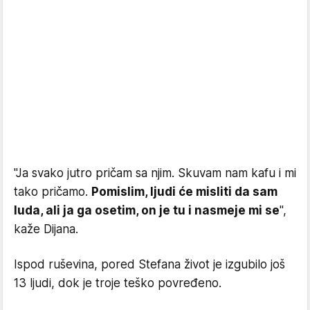
"Ja svako jutro pričam sa njim. Skuvam nam kafu i mi
tako pričamo.
Pomislim, ljudi će misliti da sam
luda, ali ja ga osetim, on je tu i nasmeje mi se
",
kaže Dijana.
Ispod ruševina, pored Stefana život je izgubilo još
13 ljudi, dok je troje teško povređeno.