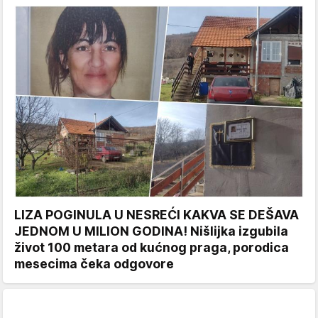
LIZA POGINULA U NESREĆI KAKVA SE DEŠAVA
JEDNOM U MILION GODINA! Nišlijka izgubila
život 100 metara od kućnog praga, porodica
mesecima čeka odgovore