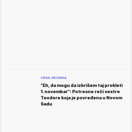
CRNA HRONIKA
"Eh, da mogu da izbrišem taj prokleti
1. novembar": Potresne reči sestre
Teodore koja je povređena u Novom
Sadu