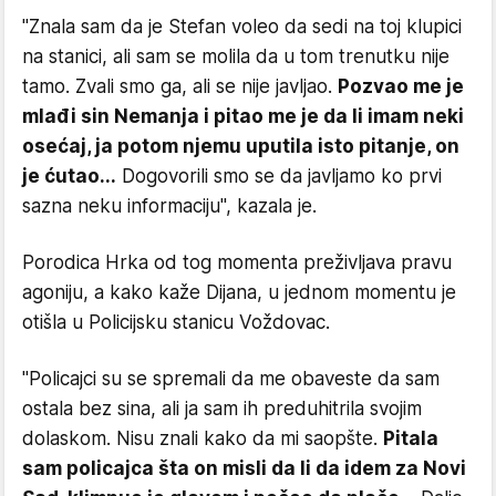
"Znala sam da je Stefan voleo da sedi na toj klupici
na stanici, ali sam se molila da u tom trenutku nije
tamo. Zvali smo ga, ali se nije javljao.
Pozvao me je
mlađi sin Nemanja i pitao me je da li imam neki
osećaj, ja potom njemu uputila isto pitanje, on
je ćutao...
Dogovorili smo se da javljamo ko prvi
sazna neku informaciju", kazala je.
Porodica Hrka od tog momenta preživljava pravu
agoniju, a kako kaže Dijana, u jednom momentu je
otišla u Policijsku stanicu Voždovac.
"Policajci su se spremali da me obaveste da sam
ostala bez sina, ali ja sam ih preduhitrila svojim
dolaskom. Nisu znali kako da mi saopšte.
Pitala
sam policajca šta on misli da li da idem za Novi