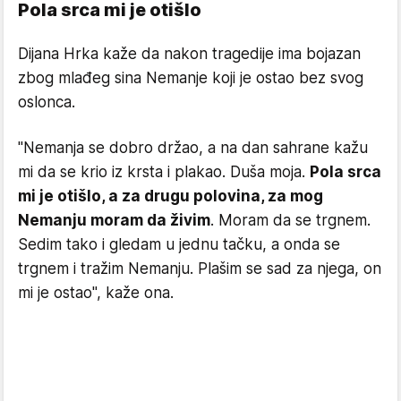
Pola srca mi je otišlo
Dijana Hrka kaže da nakon tragedije ima bojazan
zbog mlađeg sina Nemanje koji je ostao bez svog
oslonca.
"Nemanja se dobro držao, a na dan sahrane kažu
mi da se krio iz krsta i plakao. Duša moja.
Pola srca
mi je otišlo, a za drugu polovina, za mog
Nemanju moram da živim
. Moram da se trgnem.
Sedim tako i gledam u jednu tačku, a onda se
trgnem i tražim Nemanju. Plašim se sad za njega, on
mi je ostao", kaže ona.