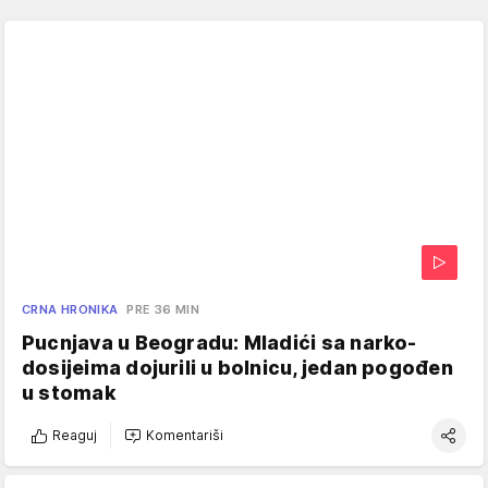
CRNA HRONIKA
PRE 36 MIN
Pucnjava u Beogradu: Mladići sa narko-
dosijeima dojurili u bolnicu, jedan pogođen
u stomak
Reaguj
Komentariši