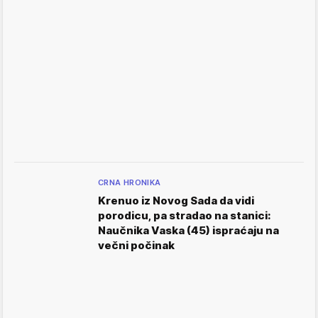
CRNA HRONIKA
Krenuo iz Novog Sada da vidi
porodicu, pa stradao na stanici:
Naučnika Vaska (45) ispraćaju na
večni počinak