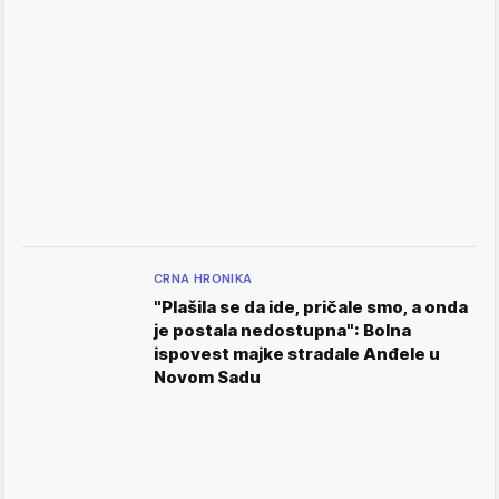
CRNA HRONIKA
"Plašila se da ide, pričale smo, a onda
je postala nedostupna": Bolna
ispovest majke stradale Anđele u
Novom Sadu