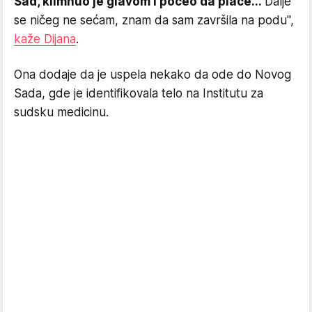
Sad, klimnuo je glavom i počeo da plače...
Dalje
se ničeg ne sećam, znam da sam završila na podu",
kaže Dijana
.
Ona dodaje da je uspela nekako da ode do Novog
Sada, gde je identifikovala telo na Institutu za
sudsku medicinu.