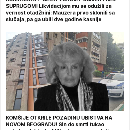
SUPRUGOM! Likvidacijom mu se odužili za
vernost otadžbini: Mauzera prvo sklonili sa
slučaja, pa ga ubili dve godine kasnije
KOMŠIJE OTKRILE POZADINU UBISTVA NA
NOVOM BEOGRADU! Sin do smrti tukao