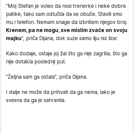
"Moj Stefan je voleo da nosi trenerke i neke dobre
patike, tako sam odlučila da se obuče. Stavili smo
mu i telefon. Nemam snage da izbrišem njegov broj.
Krenem, pa ne mogu, sve mislim zvaće on svoju
majku
", priča Dijana, dok suze samo liju niz lice:
Kako dodaje, ostaje joj žal što ga nije zagrlila, što ga
nije dotakla poslednji put.
"Željna sam ga ostala", priča Dijana.
I dalje ne može da prihvati da ga nema, iako je
svesna da ga je sahranila.