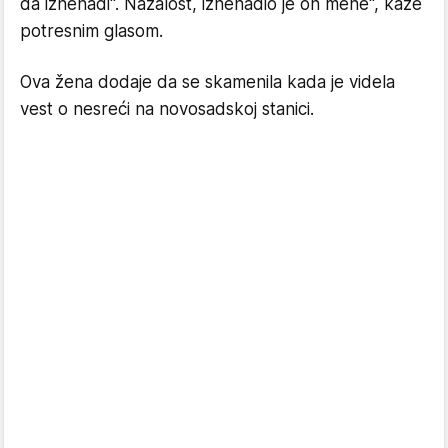
da iznenadi". Nažalost, iznenadio je on mene", kaže
potresnim glasom.
Ova žena dodaje da se skamenila kada je videla
vest o nesreći na novosadskoj stanici.