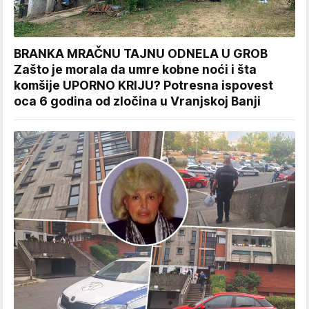
BRANKA MRAČNU TAJNU ODNELA U GROB
Zašto je morala da umre kobne noći i šta
komšije UPORNO KRIJU? Potresna ispovest
oca 6 godina od zločina u Vranjskoj Banji