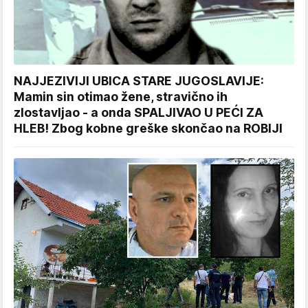
NAJJEZIVIJI UBICA STARE JUGOSLAVIJE:
Mamin sin otimao žene, stravično ih
zlostavljao - a onda SPALJIVAO U PEĆI ZA
HLEB! Zbog kobne greške skončao na ROBIJI