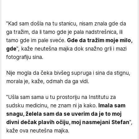
"Kad sam došla na tu stanicu, nisam znala gde da
ga tražim, da li tamo gde je pala nadstrešnica, ili
tamo gde im pale sveće.
Gde da tražim moje milo,
gde
", kaže neutešna majka dok snažno grli i mazi
fotografiju sina.
Nije mogla da čeka bivšeg supruga i sina da stignu,
morala je, kaže, odmah da ga vidi.
"Ušla sam sama u tu prostoriju na Institutu za
sudsku medicinu, ne znam ni ja kako.
Imala sam
snagu, želela sam da se uverim da je to moj
divni dečak plavih očiju, moj nasmejani Stefan
",
kaže ova neutešna majka.