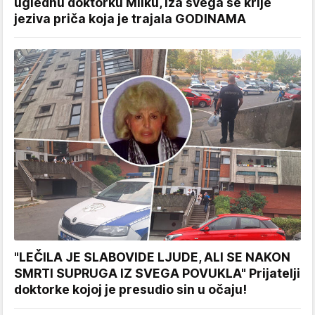
uglednu doktorku Milku, iza svega se krije
jeziva priča koja je trajala GODINAMA
"LEČILA JE SLABOVIDE LJUDE, ALI SE NAKON
SMRTI SUPRUGA IZ SVEGA POVUKLA" Prijatelji
doktorke kojoj je presudio sin u očaju!