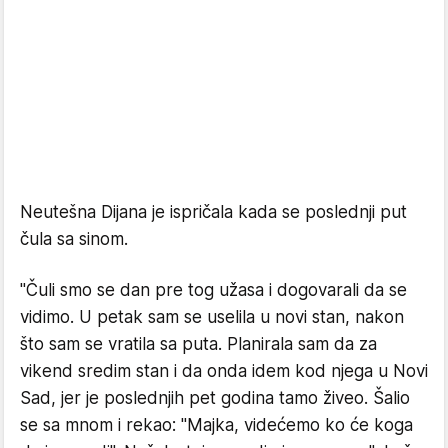
Neutešna Dijana je ispričala kada se poslednji put
čula sa sinom.
"Čuli smo se dan pre tog užasa i dogovarali da se
vidimo. U petak sam se uselila u novi stan, nakon
što sam se vratila sa puta. Planirala sam da za
vikend sredim stan i da onda idem kod njega u Novi
Sad, jer je poslednjih pet godina tamo živeo. Šalio
se sa mnom i rekao: "Majka, videćemo ko će koga