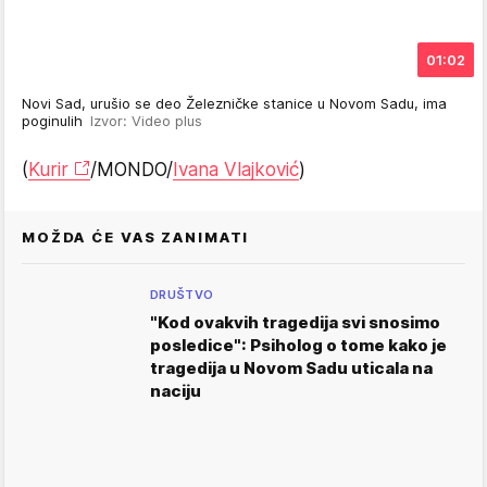
01:02
Novi Sad, urušio se deo Železničke stanice u Novom Sadu, ima
poginulih
Izvor: Video plus
(
Kurir
/MONDO/
Ivana Vlajković
)
MOŽDA ĆE VAS ZANIMATI
DRUŠTVO
"Kod ovakvih tragedija svi snosimo
posledice": Psiholog o tome kako je
tragedija u Novom Sadu uticala na
naciju