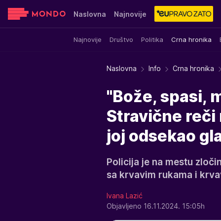
Naslovna
Najnovije
Najnovije
Društvo
Politika
Crna hronika
Sensa
Stvar ukusa
Yumama
Naslovna
Info
Crna hronika
"Bože, spasi, m
Stravične reči
joj odsekao gl
Policija je na mestu zloč
sa krvavim rukama i kr
Ivana Lazić
Objavljeno 16.11.2024. 15:05h