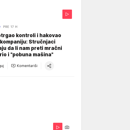
O
PRE 17 H
otrgao kontroli i hakovao
kompaniju: Stručnjaci
aju da li nam preti mračni
io i "pobuna mašina"
uj
Komentariši