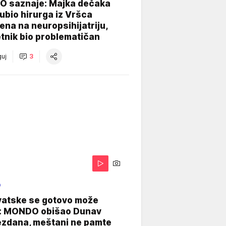
 saznaje: Majka dečaka
e ubio hirurga iz Vršca
na na neuropsihijatriju,
tnik bio problematičan
uj
3
O
vatske se gotovo može
: MONDO obišao Dunav
ezdana, meštani ne pamte