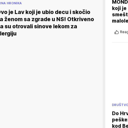
MONDO
RNA HRONIKA
koji j
vo je Lav koji je ubio decu i skočio
smešte
a ženom sa zgrade u NS! Otkriveno
malole
a su otrovali sinove lekom za
Reag
lergiju
DRUŠTV
Do Hr
peške
kod B