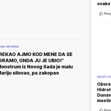
ovako 
Reag
RNA HRONIKA
REKAO AJMO KOD MENE DA SE
GRAMO, ONDA JU JE UBIO!"
onstrum iz Novog Sada je malu
ariju silovao, pa zakopao
DRUŠTV
Oboren
Hidrol
Dunava
mestim
Reag