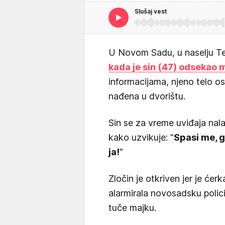
Slušaj vest
U Novom Sadu, u naselju T
kada je sin (47) odsekao m
informacijama, njeno telo os
nađena u dvorištu.
Sin se za vreme uviđaja nala
kako uzvikuje: "
Spasi me, g
ja!
"
Zločin je otkriven jer je ćer
alarmirala novosadsku policiju
tuče majku.