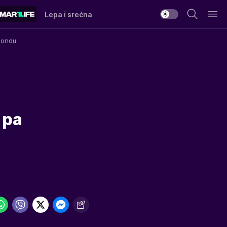
Lepa i srećna
Mondu
 pa