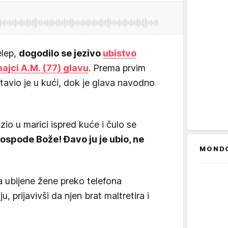
elep,
dogodilo se jezivo
ubistvo
ajci A.M. (77) glavu
. Prema prvim
tavio je u kući, dok je glava navodno
zio u marici ispred kuće i čulo se
ospode Bože! Đavo ju je ubio, ne
MOND
ka ubijene žene preko telefona
, prijavivši da njen brat maltretira i