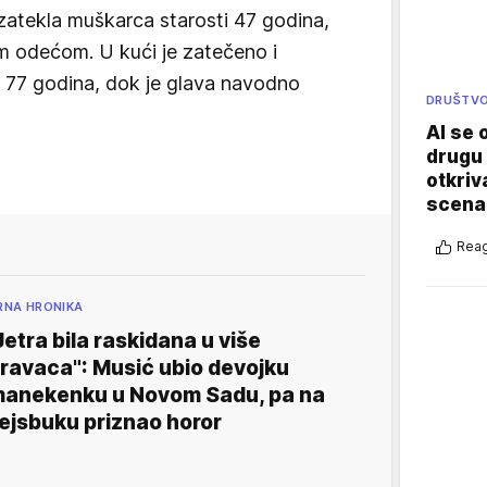
 zatekla muškarca starosti 47 godina,
m odećom. U kući je zatečeno i
i 77 godina, dok je glava navodno
DRUŠTV
AI se 
drugu 
otkriv
scenar
Reag
RNA HRONIKA
Jetra bila raskidana u više
ravaca": Musić ubio devojku
anekenku u Novom Sadu, pa na
ejsbuku priznao horor