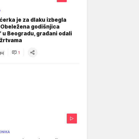
O
ćerka je za dlaku izbegla
 Obeležena godišnjica
" u Beogradu, građani odali
 žrtvama
uj
1
ONIKA