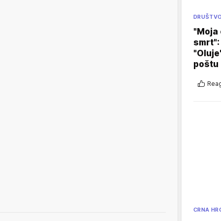
DRUŠTV
"Moja 
smrt":
"Oluje
poštu
Reag
CRNA HR