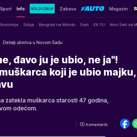
Sport
Info
Zabava
Magazin
Ekonomija
Srbija
Beograd na Mondu
Svet
EX YU
Novi Sad na 
Detalji ubistva u Novom Sadu
e, đavo ju je ubio, ne ja"!
 muškarca koji je ubio majku,
avu
ina zatekla muškarca starosti 47 godina,
vavom odećom.
Komentariši