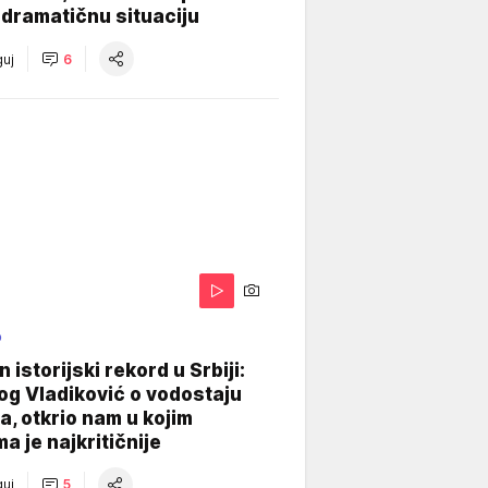
dramatičnu situaciju
uj
6
O
 istorijski rekord u Srbiji:
og Vladiković o vodostaju
, otkrio nam u kojim
a je najkritičnije
uj
5