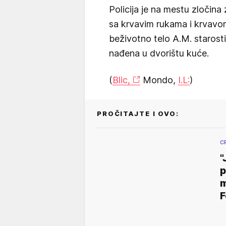
Policija je na mestu zločina
sa krvavim rukama i krvavo
beživotno telo A.M. starost
nađena u dvorištu kuće.
(
Blic,
Mondo,
I.L:
)
PROČITAJTE I OVO:
C
"
p
m
F