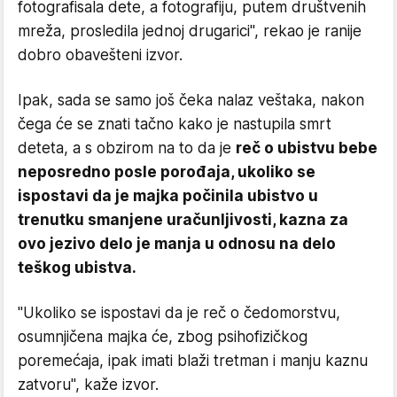
fotografisala dete, a fotografiju, putem društvenih
mreža, prosledila jednoj drugarici", rekao je ranije
dobro obavešteni izvor.
Ipak, sada se samo još čeka nalaz veštaka, nakon
čega će se znati tačno kako je nastupila smrt
deteta, a s obzirom na to da je
reč o ubistvu bebe
neposredno posle porođaja, ukoliko se
ispostavi da je majka počinila ubistvo u
trenutku smanjene uračunljivosti, kazna za
ovo jezivo delo je manja u odnosu na delo
teškog ubistva.
"Ukoliko se ispostavi da je reč o čedomorstvu,
osumnjičena majka će, zbog psihofizičkog
poremećaja, ipak imati blaži tretman i manju kaznu
zatvoru", kaže izvor.