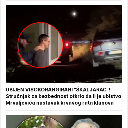
UBIJEN VISOKORANGIRANI "ŠKALJARAC"!
Stručnjak za bezbednost otkrio da li je ubistvo
Mrvaljevića nastavak krvavog rata klanova