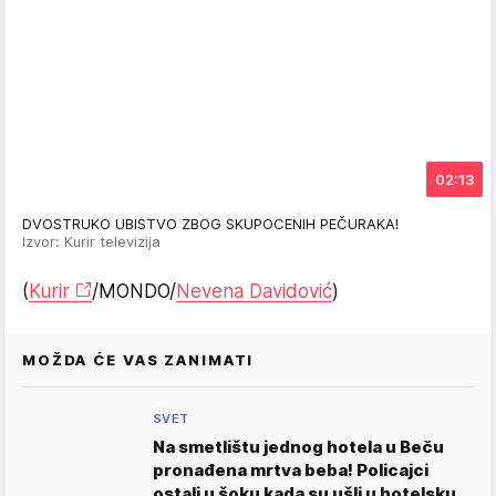
02:13
DVOSTRUKO UBISTVO ZBOG SKUPOCENIH PEČURAKA!
Izvor: Kurir televizija
(
Kurir
/MONDO/
Nevena Davidović
)
MOŽDA ĆE VAS ZANIMATI
SVET
Na smetlištu jednog hotela u Beču
pronađena mrtva beba! Policajci
ostali u šoku kada su ušli u hotelsku