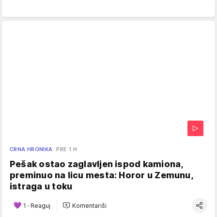
CRNA HRONIKA
PRE 1 H
Pešak ostao zaglavljen ispod kamiona,
preminuo na licu mesta: Horor u Zemunu,
istraga u toku
1
·
Reaguj
Komentariši