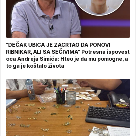
"DEČAK UBICA JE ZACRTAO DA PONOVI
RIBNIKAR, ALI SA SEČIVIMA" Potresna ispovest
oca Andreja Simića: Hteo je da mu pomogne, a
to ga je koštalo života