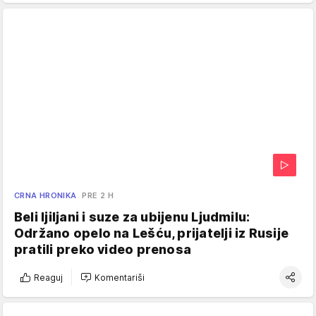
CRNA HRONIKA
PRE 2 H
Beli ljiljani i suze za ubijenu Ljudmilu:
Održano opelo na Lešću, prijatelji iz Rusije
pratili preko video prenosa
Reaguj
Komentariši