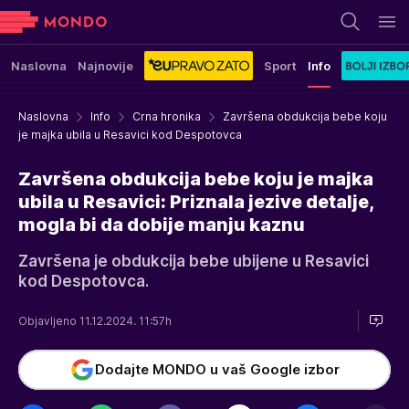
Naslovna
Najnovije
Sport
Info
Naslovna
Info
Crna hronika
Završena obdukcija bebe koju
je majka ubila u Resavici kod Despotovca
Završena obdukcija bebe koju je majka
ubila u Resavici: Priznala jezive detalje,
mogla bi da dobije manju kaznu
Završena je obdukcija bebe ubijene u Resavici
kod Despotovca.
Objavljeno 11.12.2024. 11:57h
Dodajte MONDO u vaš Google izbor