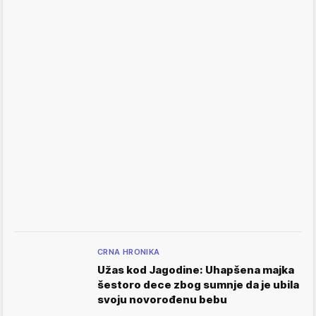
CRNA HRONIKA
Užas kod Jagodine: Uhapšena majka
šestoro dece zbog sumnje da je ubila
svoju novorođenu bebu