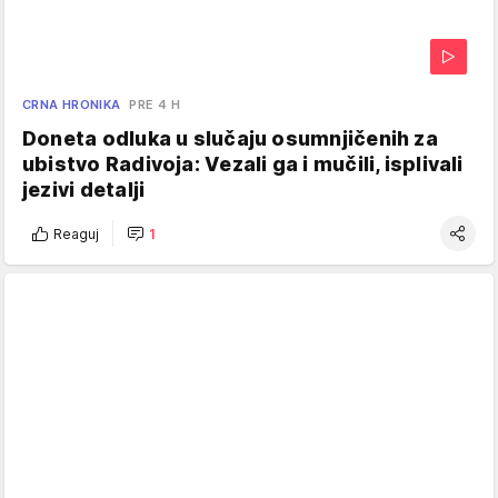
CRNA HRONIKA
PRE 4 H
Doneta odluka u slučaju osumnjičenih za
ubistvo Radivoja: Vezali ga i mučili, isplivali
jezivi detalji
Reaguj
1