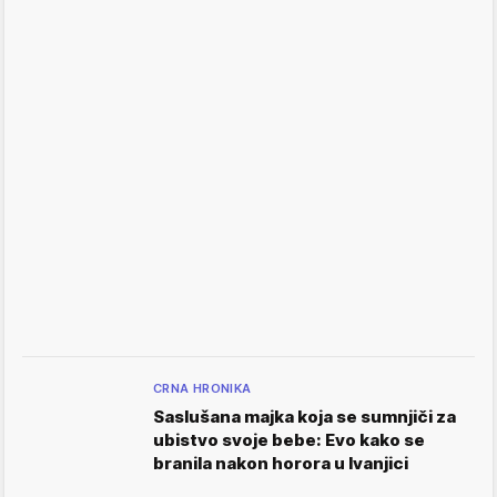
CRNA HRONIKA
Saslušana majka koja se sumnjiči za
ubistvo svoje bebe: Evo kako se
branila nakon horora u Ivanjici