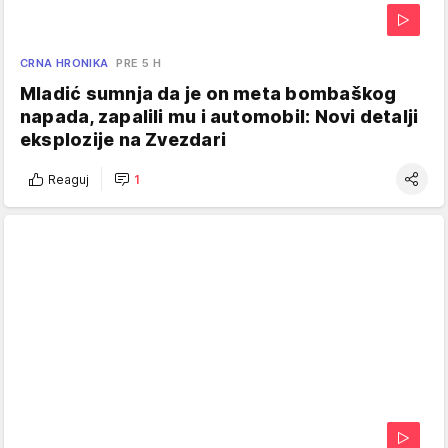
CRNA HRONIKA
PRE 5 H
Mladić sumnja da je on meta bombaškog
napada, zapalili mu i automobil: Novi detalji
eksplozije na Zvezdari
Reaguj
1