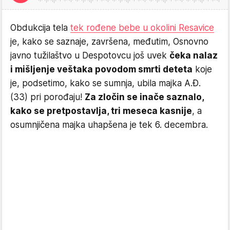
Obdukcija tela
tek rođene bebe u okolini Resavice
je, kako se saznaje, završena, međutim, Osnovno
javno tužilaštvo u Despotovcu još uvek
čeka nalaz
i mišljenje veštaka povodom smrti deteta
koje
je, podsetimo, kako se sumnja, ubila majka A.Đ.
(33) pri porođaju!
Za zločin se inače saznalo,
kako se pretpostavlja, tri meseca kasnije
, a
osumnjičena majka uhapšena je tek 6. decembra.