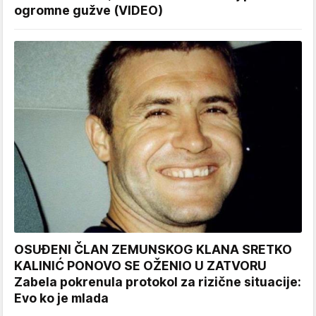
ogromne gužve (VIDEO)
OSUĐENI ČLAN ZEMUNSKOG KLANA SRETKO
KALINIĆ PONOVO SE OŽENIO U ZATVORU
Zabela pokrenula protokol za rizične situacije:
Evo ko je mlada