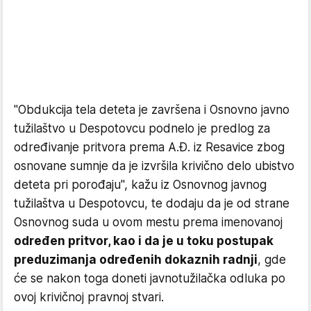
"Obdukcija tela deteta je završena i Osnovno javno
tužilaštvo u Despotovcu podnelo je predlog za
određivanje pritvora prema A.Đ. iz Resavice zbog
osnovane sumnje da je izvršila krivično delo ubistvo
deteta pri porođaju", kažu iz Osnovnog javnog
tužilaštva u Despotovcu, te dodaju da je od strane
Osnovnog suda u ovom mestu prema imenovanoj
određen pritvor, kao i da je u toku postupak
preduzimanja određenih dokaznih radnji
, gde
će se nakon toga doneti javnotužilačka odluka po
ovoj krivičnoj pravnoj stvari.