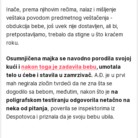
Inače, prema njihovim rečima, nalaz i mišljenje
veštaka povodom predmetnog veštačenja -
obdukcija bebe, još uvek nije dostavljen, ali bi,
pretpostavljamo, trebalo da stigne u što kraćem
roku.
Osumnjičena majka se navodno porodila svojoj
kući i
nakon toga je zadavila bebu
, umotala
telo u ćebe i stavila u zamrzivač.
A.Đ. je u prvi
mah negirala zločin tvrdeći da ne zna šta se
dogodilo sa bebom, međutim, nakon što je
na
poligrafskom testiranju odgovorila netačno na
neka od pitanja
, poverila se inspektorima iz
Despotovca i priznala da je svoju bebu ubila.