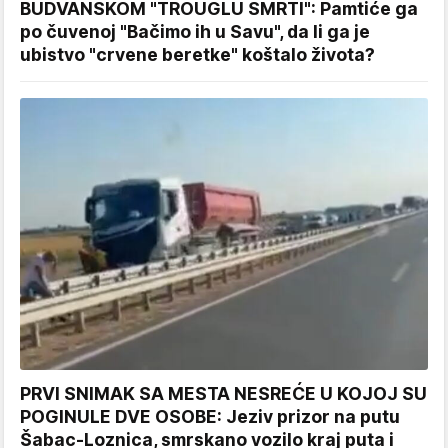
BUDVANSKOM "TROUGLU SMRTI": Pamtiće ga
po čuvenoj "Bačimo ih u Savu", da li ga je
ubistvo "crvene beretke" koštalo života?
PRVI SNIMAK SA MESTA NESREĆE U KOJOJ SU
POGINULE DVE OSOBE: Jeziv prizor na putu
Šabac-Loznica, smrskano vozilo kraj puta i