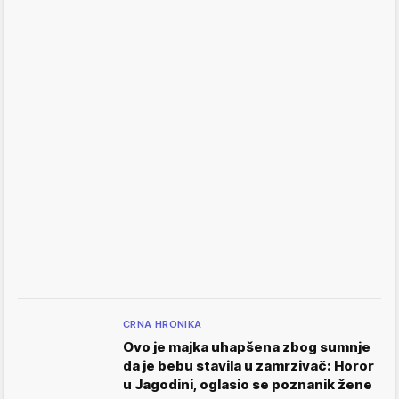
CRNA HRONIKA
Ovo je majka uhapšena zbog sumnje
da je bebu stavila u zamrzivač: Horor
u Jagodini, oglasio se poznanik žene