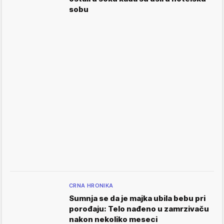
sobu
CRNA HRONIKA
Sumnja se da je majka ubila bebu pri
porođaju: Telo nađeno u zamrzivaču
nakon nekoliko meseci