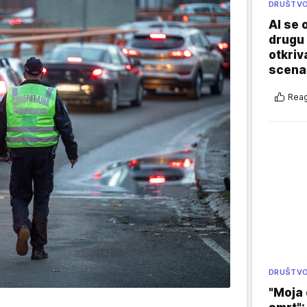
DRUŠTV
AI se 
drugu 
otkriv
scenar
Reag
DRUŠTV
"Moja 