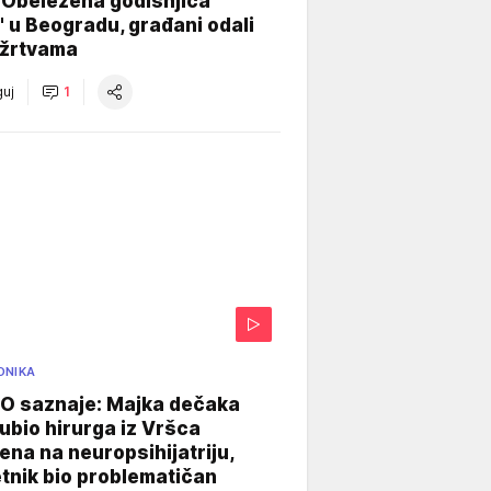
 Obeležena godišnjica
" u Beogradu, građani odali
 žrtvama
uj
1
ONIKA
 saznaje: Majka dečaka
e ubio hirurga iz Vršca
na na neuropsihijatriju,
tnik bio problematičan