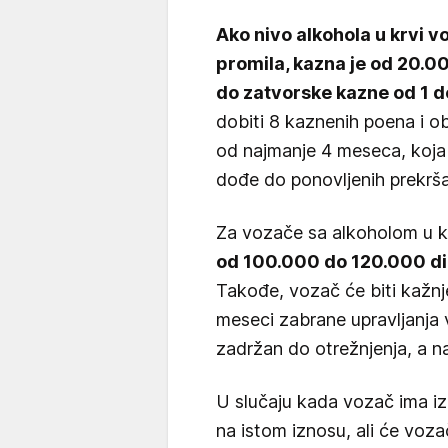
Ako nivo alkohola u krvi vo
promila, kazna je od 20.00
do zatvorske kazne od 1 d
dobiti 8 kaznenih poena i o
od najmanje 4 meseca, koja
dođe do ponovljenih prekrša
Za vozače sa alkoholom u kr
od 100.000 do 120.000 din
Takođe, vozač će biti kažnj
meseci zabrane upravljanja v
zadržan do otrežnjenja, a na
U slučaju kada vozač ima iz
na istom iznosu, ali će voza