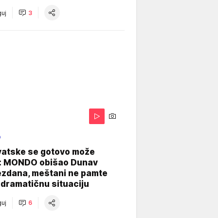
uj
3
O
vatske se gotovo može
: MONDO obišao Dunav
ezdana, meštani ne pamte
dramatičnu situaciju
uj
6