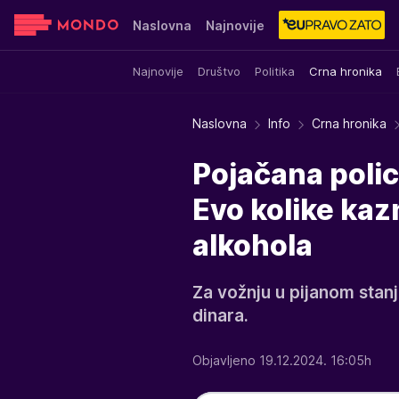
Naslovna
Najnovije
Najnovije
Društvo
Politika
Crna hronika
Sensa
Stvar ukusa
Yumama
Naslovna
Info
Crna hronika
Pojačana polic
Evo kolike ka
alkohola
Za vožnju u pijanom stan
dinara.
Objavljeno 19.12.2024. 16:05h