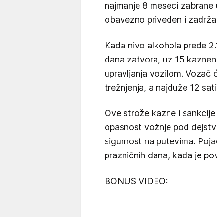
najmanje 8 meseci zabrane u
obavezno priveden i zadržan
Kada nivo alkohola pređe 2.
dana zatvora, uz 15 kaznen
upravljanja vozilom. Vozač 
trežnjenja, a najduže 12 sati
Ove strože kazne i sankcije
opasnost vožnje pod dejst
sigurnost na putevima. Poja
prazničnih dana, kada je po
BONUS VIDEO: