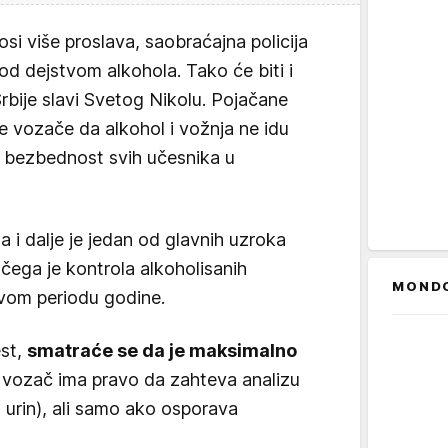
i više proslava, saobraćajna policija
od dejstvom alkohola. Tako će biti i
bije slavi Svetog Nikolu. Pojačane
e vozače da alkohol i vožnja ne idu
la bezbednost svih učesnika u
 i dalje je jedan od glavnih uzroka
čega je kontrola alkoholisanih
MOND
ovom periodu godine.
est,
smatraće se da je maksimalno
, vozač ima pravo da zahteva analizu
, urin), ali samo ako osporava