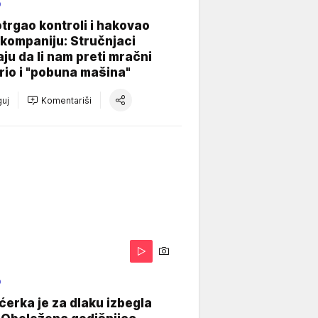
O
otrgao kontroli i hakovao
kompaniju: Stručnjaci
aju da li nam preti mračni
io i "pobuna mašina"
uj
Komentariši
O
ćerka je za dlaku izbegla