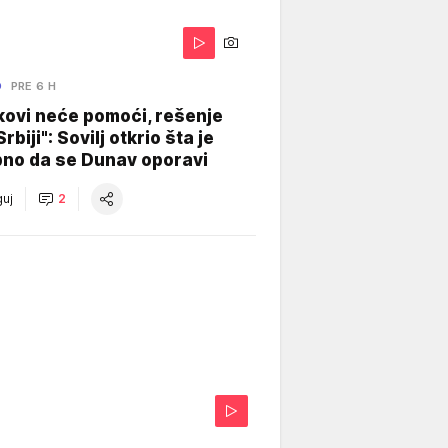
O
PRE 6 H
kovi neće pomoći, rešenje
Srbiji": Sovilj otkrio šta je
bno da se Dunav oporavi
uj
2