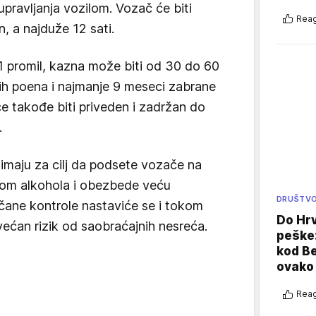
pravljanja vozilom. Vozač će biti
Reag
, a najduže 12 sati.
1 promil, kazna može biti od 30 do 60
ih poena i najmanje 9 meseci zabrane
će takođe biti priveden i zadržan do
.
 imaju za cilj da podsete vozače na
vom alkohola i obezbede veću
DRUŠTV
čane kontrole nastaviće se i tokom
Do Hr
većan rizik od saobraćajnih nesreća.
peške
kod B
ovako 
Reag