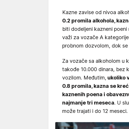
Kazne zavise od nivoa alko
0.2 promila alkohola, kazn
biti dodeljeni kazneni poeni
važi za vozače A kategorije
probnom dozvolom, dok se n
Za vozače sa alkoholom u kr
takođe 10.000 dinara, bez k
vozilom. Međutim,
ukoliko 
0.8 promila, kazna se kre
kaznenih poena i obavezn
najmanje tri meseca
. U sl
može trajati i do 12 meseci.