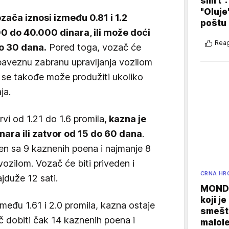
smrt":
"Oluje
zača iznosi između 0.81 i 1.2
poštu
0 do 40.000 dinara, ili može doći
Reag
o 30 dana.
Pored toga, vozač će
baveznu zabranu upravljanja vozilom
 se takođe može produžiti ukoliko
ja.
vi od 1.21 do 1.6 promila,
kazna je
ara ili zatvor od 15 do 60 dana
.
en sa 9 kaznenih poena i najmanje 8
ozilom. Vozač će biti priveden i
CRNA HR
jduže 12 sati.
MONDO
koji j
među 1.61 i 2.0 promila, kazna ostaje
smešte
č dobiti čak 14 kaznenih poena i
malole