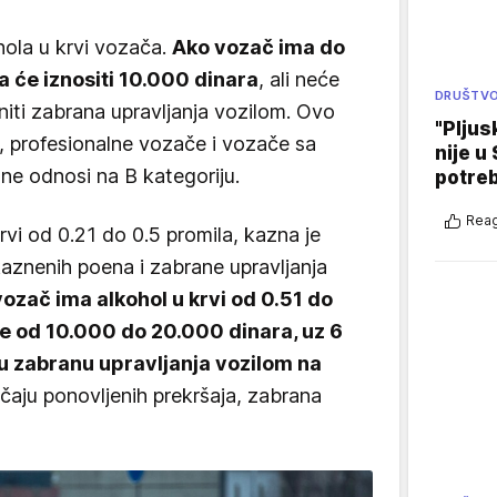
hola u krvi vozača.
Ako vozač ima do
a će iznositi 10.000 dinara
, ali neće
DRUŠTV
 niti zabrana upravljanja vozilom. Ovo
"Pljus
, profesionalne vozače i vozače sa
nije u 
e odnosi na B kategoriju.
potre
Reag
vi od 0.21 do 0.5 promila, kazna je
aznenih poena i zabrane upravljanja
vozač ima alkohol u krvi od 0.51 do
će od 10.000 do 20.000 dinara, uz 6
u zabranu upravljanja vozilom na
učaju ponovljenih prekršaja, zabrana