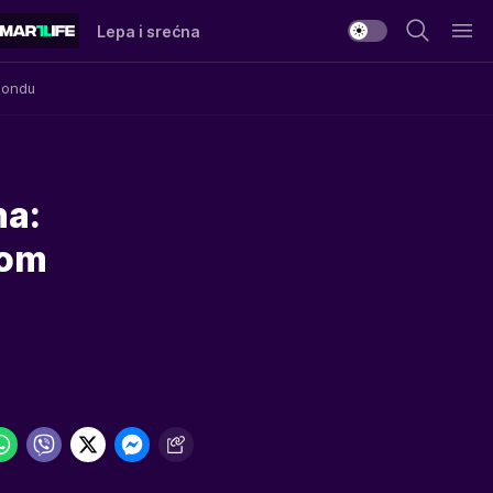
Lepa i srećna
Mondu
na:
vom