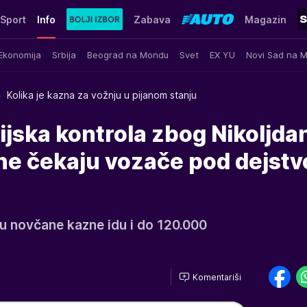
Sport
Info
Zabava
Magazin
Ekonomija
Srbija
Beograd na Mondu
Svet
EX YU
Novi Sad na 
Kolika je kazna za vožnju u pijanom stanju
ijska kontrola zbog Nikoljda
zne čekaju vozače pod dejst
ju novčane kazne idu i do 120.000
Komentariši