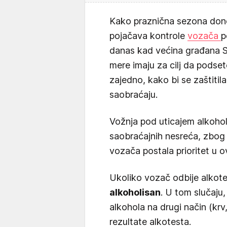
Kako praznična sezona donos
pojačava kontrole
vozača
p
danas kad većina građana Sr
mere imaju za cilj da podset
zajedno, kako bi se zaštiti
saobraćaju.
Vožnja pod uticajem alkohola
saobraćajnih nesreća, zbog 
vozača postala prioritet u 
Ukoliko vozač odbije alkot
alkoholisan
. U tom slučaju
alkohola na drugi način (krv
rezultate alkotesta.