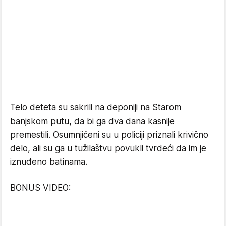
Telo deteta su sakrili na deponiji na Starom
banjskom putu, da bi ga dva dana kasnije
premestili. Osumnjičeni su u policiji priznali krivično
delo, ali su ga u tužilaštvu povukli tvrdeći da im je
iznuđeno batinama.
BONUS VIDEO: