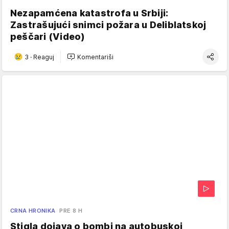
Nezapamćena katastrofa u Srbiji:
Zastrašujući snimci požara u Deliblatskoj
peščari (Video)
3
·
Reaguj
Komentariši
CRNA HRONIKA
PRE 8 H
Stigla dojava o bombi na autobuskoj