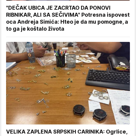
"DEČAK UBICA JE ZACRTAO DA PONOVI
RIBNIKAR, ALI SA SEČIVIMA" Potresna ispovest
oca Andreja Simića: Hteo je da mu pomogne, a
to ga je koštalo života
VELIKA ZAPLENA SRPSKIH CARINIKA: Ogrlice,