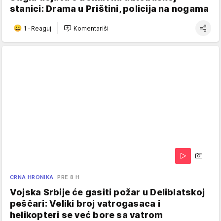
stanici: Drama u Prištini, policija na nogama
1
·
Reaguj
Komentariši
CRNA HRONIKA
PRE 8 H
Vojska Srbije će gasiti požar u Deliblatskoj
peščari: Veliki broj vatrogasaca i
helikopteri se već bore sa vatrom