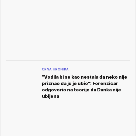
CRNA HRONIKA
"Vodila bi se kao nestala da neko nije
priznao da ju je ubio": Forenzičar
odgovorio na teorije da Danka nije
ubijena