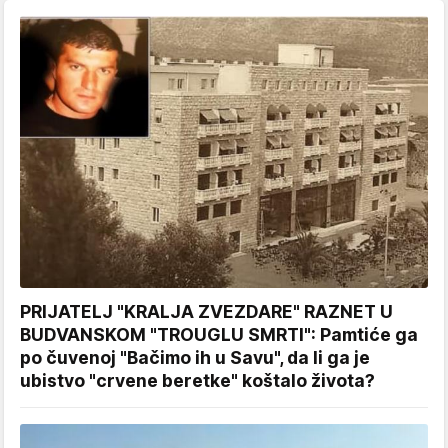
PRIJATELJ "KRALJA ZVEZDARE" RAZNET U
BUDVANSKOM "TROUGLU SMRTI": Pamtiće ga
po čuvenoj "Bačimo ih u Savu", da li ga je
ubistvo "crvene beretke" koštalo života?