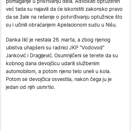
pomaganje u prikrivanju dela. Advokati optuženih
već tada su najavili da će iskoristiti zakonsko pravo
da se žale na rešenje o potvrđivanju optužnice što
su i učinili obraćanjem Apelacionom sudu u Nišu.
Danka Ilić je nestala 26. marta, a zbog njenog
ubistva uhapšeni su radnici JKP "Vodovod"
Janković i Dragijević. Osumnjičeni se terete da su
kobnog dana devojčicu udarili službenim
automobilom, a potom njeno telo uneli u kola.
Potom se devojčica osvestila, nakon čega ju je
jedan od njih usmrtio.