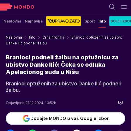
Naslovna
Najnovije
Sport
Info
Naslovna
Info
Crna hronika
Branioci optuženih za ubistvo
Danke Ilić podneli žalbu
Branioci podneli žalbu na optužnicu za
ubistvo Danke Ilić: Čeka se odluka
Apelacionog suda u Nišu
Branioci optuženih za ubistvo Danke Ilić podneli
žalbu.
Objavljeno 27.12.2024. 13:52h
Dodajte MONDO u vaš Google izbor