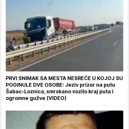
PRVI SNIMAK SA MESTA NESREĆE U KOJOJ SU
POGINULE DVE OSOBE: Jeziv prizor na putu
Šabac-Loznica, smrskano vozilo kraj puta i
ogromne gužve (VIDEO)