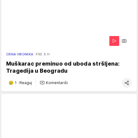
CRNA HRONIKA
PRE 8 H
Muškarac preminuo od uboda stršljena:
Tragedija u Beogradu
1
·
Reaguj
Komentariši