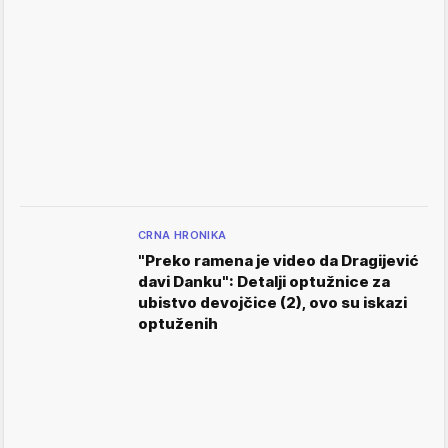
CRNA HRONIKA
"Preko ramena je video da Dragijević
davi Danku": Detalji optužnice za
ubistvo devojčice (2), ovo su iskazi
optuženih