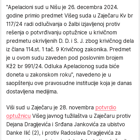
"Apelacioni sud u Nišu je 26. decembra 2024.
godine primio predmet Višeg suda u Zaječaru Kv br
117/24 radi odlučivanja o žalbi izjavljenoj protiv
rešenja o potvrđivanju optužnice u krivičnom
predmetu okrivljenih D. D. i S. J. zbog krivičnog dela
iz člana 114.st. 1 tač. 9 Krivičnog zakonika. Predmet
je u ovom sudu zaveden pod poslovnim brojem
Kž2 br 991/24. Odluka Apelacionog suda biće
doneta u zakonskom roku", navedeno je u
saopštenju ove pravosudne institucije koja je danas
dostavljena medijima.
Viši sud u Zaječaru je 28. novembra
potvrdio
optužnicu
Višeg javnog tužilaštva u Zaječaru protiv
Dejana Dragijevića i Srđana Jankovića za ubistvo
Danke Ilić (2), i protiv Radoslava Dragijevića za