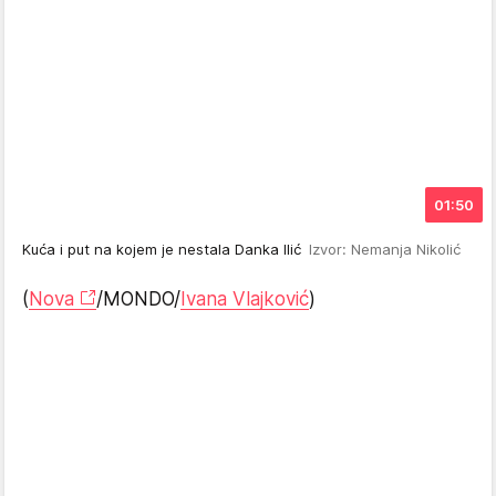
01:50
Kuća i put na kojem je nestala Danka Ilić
Izvor: Nemanja Nikolić
(
Nova
/MONDO/
Ivana Vlajković
)