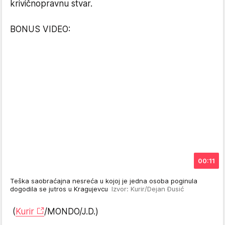
krivičnopravnu stvar.
BONUS VIDEO:
00:11
Teška saobraćajna nesreća u kojoj je jedna osoba poginula
dogodila se jutros u Kragujevcu
Izvor: Kurir/Dejan Đusić
(
Kurir
/MONDO/J.D.)