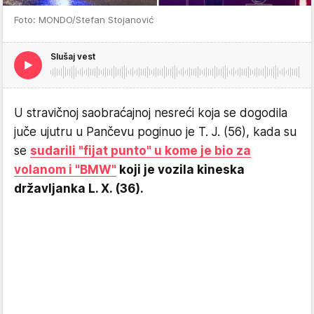
Foto: MONDO/Stefan Stojanović
Slušaj vest
U stravičnoj saobraćajnoj nesreći koja se dogodila
juče ujutru u Pančevu poginuo je T. J. (56), kada su
se
sudarili "fijat punto" u kome je bio za
volanom i "BMW"
koji je vozila kineska
državljanka L. X. (36).