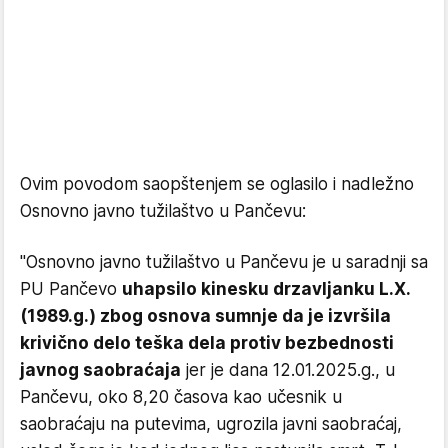
Ovim povodom saopštenjem se oglasilo i nadležno
Osnovno javno tužilaštvo u Pančevu:
"Osnovno javno tužilaštvo u Pančevu je u saradnji sa
PU Pančevo
uhapsilo kinesku drzavljanku L.X.
(1989.g.) zbog osnova sumnje da je izvršila
krivično delo teška dela protiv bezbednosti
javnog saobraćaja
jer je dana 12.01.2025.g., u
Pančevu, oko 8,20 časova kao učesnik u
saobraćaju na putevima, ugrozila javni saobraćaj,