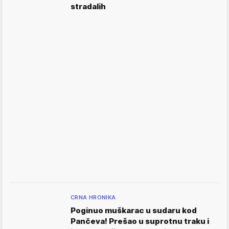
stradalih
CRNA HRONIKA
Poginuo muškarac u sudaru kod
Pančeva! Prešao u suprotnu traku i