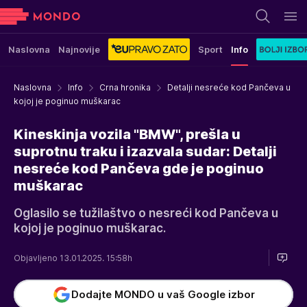
Naslovna
Najnovije
Sport
Info
Naslovna
Info
Crna hronika
Detalji nesreće kod Pančeva u
kojoj je poginuo muškarac
Kineskinja vozila "BMW", prešla u
suprotnu traku i izazvala sudar: Detalji
nesreće kod Pančeva gde je poginuo
muškarac
Oglasilo se tužilaštvo o nesreći kod Pančeva u
kojoj je poginuo muškarac.
Objavljeno 13.01.2025. 15:58h
Dodajte MONDO u vaš Google izbor