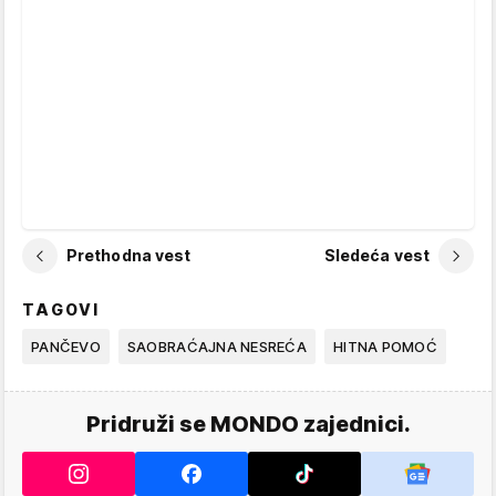
Prethodna vest
Sledeća vest
TAGOVI
PANČEVO
SAOBRAĆAJNA NESREĆA
HITNA POMOĆ
Pridruži se MONDO zajednici.