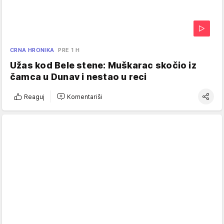
CRNA HRONIKA
PRE 1 H
Užas kod Bele stene: Muškarac skočio iz
čamca u Dunav i nestao u reci
Reaguj
Komentariši