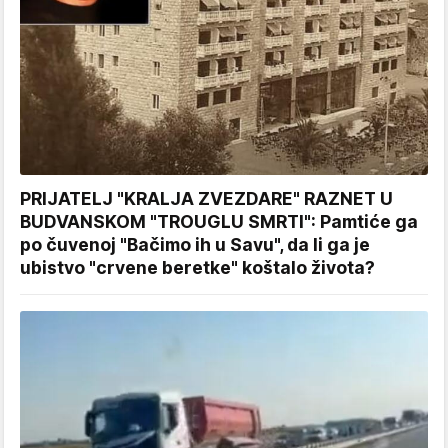
PRIJATELJ "KRALJA ZVEZDARE" RAZNET U
BUDVANSKOM "TROUGLU SMRTI": Pamtiće ga
po čuvenoj "Bačimo ih u Savu", da li ga je
ubistvo "crvene beretke" koštalo života?