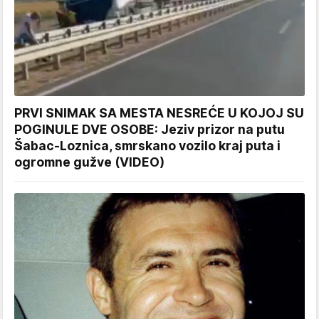
PRVI SNIMAK SA MESTA NESREĆE U KOJOJ SU
POGINULE DVE OSOBE: Jeziv prizor na putu
Šabac-Loznica, smrskano vozilo kraj puta i
ogromne gužve (VIDEO)