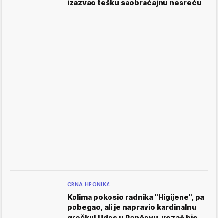
izazvao tešku saobraćajnu nesreću
CRNA HRONIKA
Kolima pokosio radnika "Higijene", pa
pobegao, ali je napravio kardinalnu
grešku! Udes u Pančevu, vozač bio