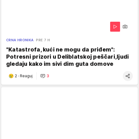
CRNA HRONIKA
PRE 7 H
"Katastrofa, kući ne mogu da priđem":
Potresni prizori u Deliblatskoj peščari,ljudi
gledaju kako im sivi dim guta domove
2
·
Reaguj
3