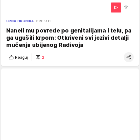
CRNA HRONIKA
PRE 9 H
Naneli mu povrede po genitalijama i telu, pa
ga ugušili krpom: Otkriveni svi jezivi detalji
mučenja ubijenog Radivoja
Reaguj
2