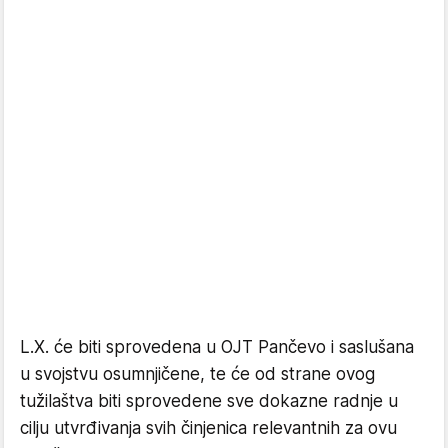
L.X. će biti sprovedena u OJT Pančevo i saslušana
u svojstvu osumnjičene, te će od strane ovog
tužilaštva biti sprovedene sve dokazne radnje u
cilju utvrđivanja svih činjenica relevantnih za ovu