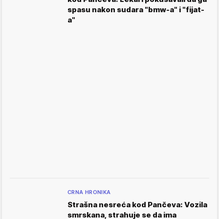
spasu nakon sudara "bmw-a" i "fijat-
a"
CRNA HRONIKA
Strašna nesreća kod Pančeva: Vozila
smrskana, strahuje se da ima