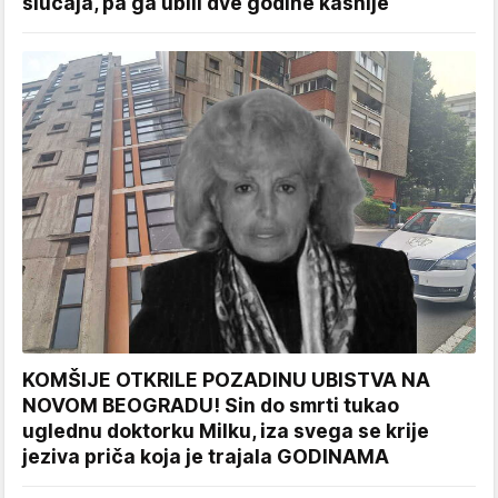
slučaja, pa ga ubili dve godine kasnije
KOMŠIJE OTKRILE POZADINU UBISTVA NA
NOVOM BEOGRADU! Sin do smrti tukao
uglednu doktorku Milku, iza svega se krije
jeziva priča koja je trajala GODINAMA