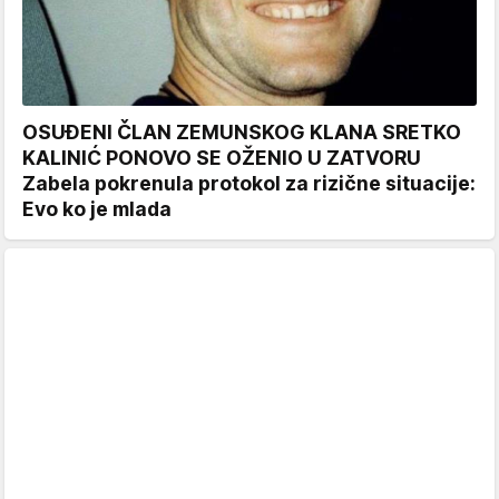
OSUĐENI ČLAN ZEMUNSKOG KLANA SRETKO
KALINIĆ PONOVO SE OŽENIO U ZATVORU
Zabela pokrenula protokol za rizične situacije:
Evo ko je mlada