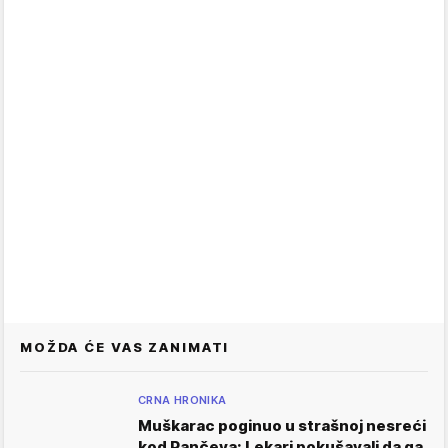
MOŽDA ĆE VAS ZANIMATI
CRNA HRONIKA
Muškarac poginuo u strašnoj nesreći
kod Pančeva: Lekari pokušavali da ga