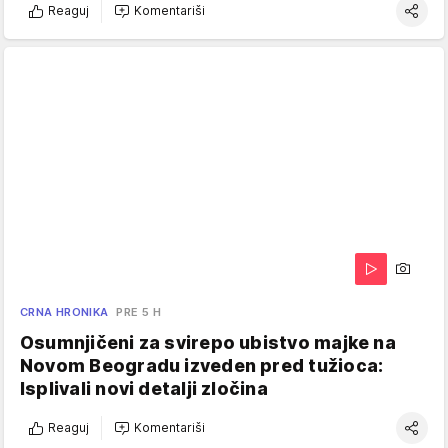
Reaguj
Komentariši
CRNA HRONIKA
PRE 5 H
Osumnjičeni za svirepo ubistvo majke na
Novom Beogradu izveden pred tužioca:
Isplivali novi detalji zločina
Reaguj
Komentariši