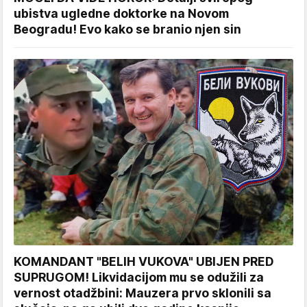
ubistva ugledne doktorke na Novom
Beogradu! Evo kako se branio njen sin
KOMANDANT "BELIH VUKOVA" UBIJEN PRED
SUPRUGOM! Likvidacijom mu se odužili za
vernost otadžbini: Mauzera prvo sklonili sa