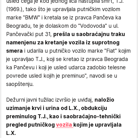
usled čega je kod jednog lica nastupila smrt, T.J.
(1969.), tako što je upravljala putničkim vozilom
marke "BMW" i kretala se iz pravca Pančeva ka
Beogradu, te je dolaskom do "Vodovoda" u ul.
Pančevački put 31,
prešla u saobraćajnu traku
namenjenu za kretanje vozila iz suprotnog
smera
i udarila u putničko vozilo marke "Fiat" kojim
je upravljao T.J., koji se kretao iz pravca Beograda
ka Pančevu i koji je usled udarca zadobio telesne
povrede usled kojih je preminuo", navodi se u
saopštenju.
Dežurni javni tužilac izvršio je uviđaj,
naložio
uzimanje krvi i urina od L.X., obdukciju
preminulog T.J., kao i saobraćajno-tehnički
pregled putničkog
vozila
kojim je upravljala
L.X.