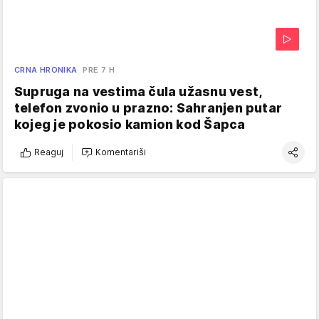
CRNA HRONIKA
PRE 7 H
Supruga na vestima čula užasnu vest,
telefon zvonio u prazno: Sahranjen putar
kojeg je pokosio kamion kod Šapca
Reaguj
Komentariši