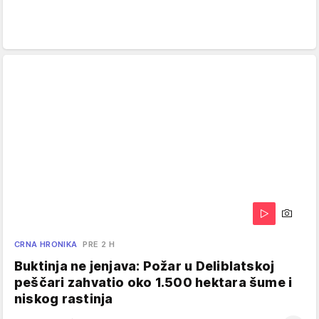
CRNA HRONIKA
PRE 2 H
Buktinja ne jenjava: Požar u Deliblatskoj
peščari zahvatio oko 1.500 hektara šume i
niskog rastinja