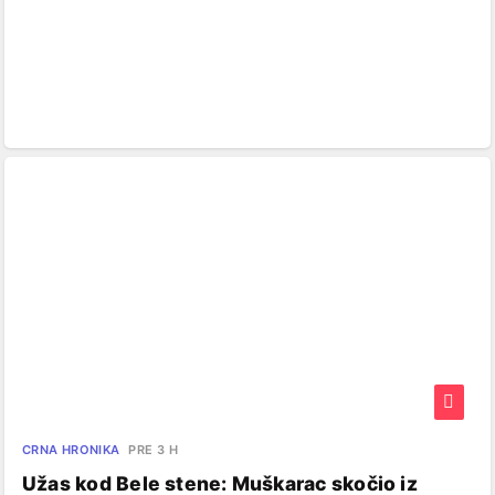
CRNA HRONIKA
PRE 3 H
Užas kod Bele stene: Muškarac skočio iz