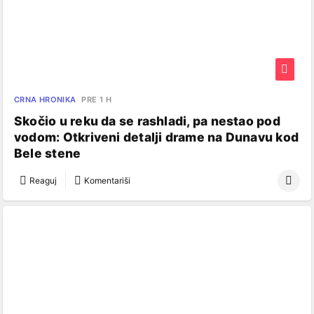
CRNA HRONIKA
PRE 1 H
Skočio u reku da se rashladi, pa nestao pod
vodom: Otkriveni detalji drame na Dunavu kod
Bele stene
Reaguj
Komentariši