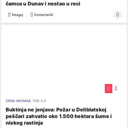
čamca u Dunav i nestao u reci
Reaguj
Komentariši
CRNA HRONIKA
PRE 4 H
Buktinja ne jenjava: Požar u Deliblatskoj
peščari zahvatio oko 1.500 hektara šume i
niskog rastinja