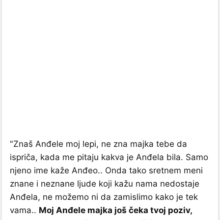
"Znaš Anđele moj lepi, ne zna majka tebe da
ispriča, kada me pitaju kakva je Anđela bila. Samo
njeno ime kaže Anđeo.. Onda tako sretnem meni
znane i neznane ljude koji kažu nama nedostaje
Anđela, ne možemo ni da zamislimo kako je tek
vama..
Moj Anđele majka još čeka tvoj poziv,