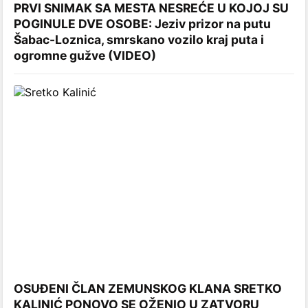
PRVI SNIMAK SA MESTA NESREĆE U KOJOJ SU
POGINULE DVE OSOBE: Jeziv prizor na putu
Šabac-Loznica, smrskano vozilo kraj puta i
ogromne gužve (VIDEO)
OSUĐENI ČLAN ZEMUNSKOG KLANA SRETKO
KALINIĆ PONOVO SE OŽENIO U ZATVORU