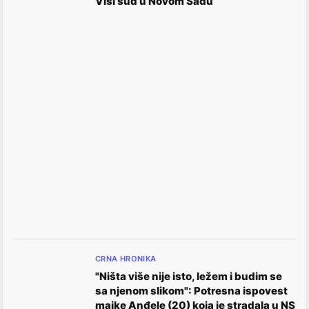
Viši sud u Novom Sadu
CRNA HRONIKA
"Ništa više nije isto, ležem i budim se
sa njenom slikom": Potresna ispovest
majke Anđele (20) koja je stradala u NS