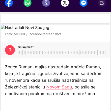
Foto: MONDO/Facebook/screenshot
Slušaj vest
Zorica Ruman, majka nastradale Anđele Ruman,
koja je tragično izgubila život zajedno sa dečkom
1. novembra kada se srušila nadstrešnica na
Železničkoj stanici u
Novom Sadu
, oglasila se
emotivnom porukom na društvenim mrežama.