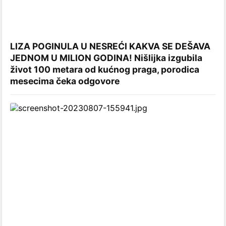
LIZA POGINULA U NESREĆI KAKVA SE DEŠAVA
JEDNOM U MILION GODINA! Nišlijka izgubila
život 100 metara od kućnog praga, porodica
mesecima čeka odgovore