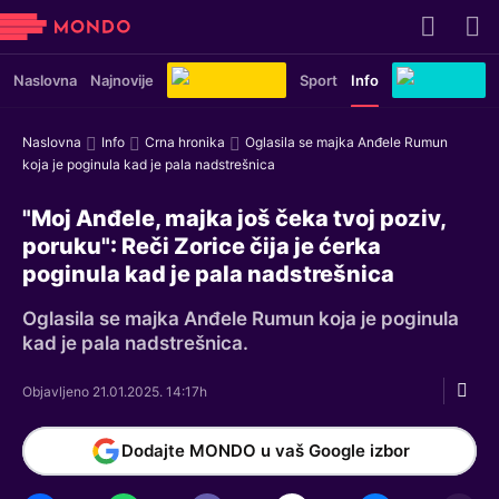
Naslovna
Najnovije
Sport
Info
Naslovna
Info
Crna hronika
Oglasila se majka Anđele Rumun
koja je poginula kad je pala nadstrešnica
"Moj Anđele, majka još čeka tvoj poziv,
poruku": Reči Zorice čija je ćerka
poginula kad je pala nadstrešnica
Oglasila se majka Anđele Rumun koja je poginula
kad je pala nadstrešnica.
Objavljeno 21.01.2025. 14:17h
Dodajte MONDO u vaš Google izbor