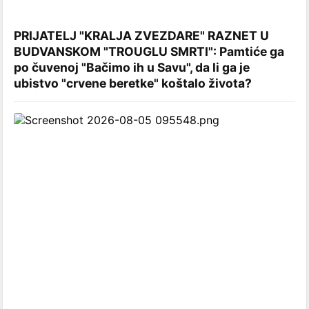
PRIJATELJ "KRALJA ZVEZDARE" RAZNET U
BUDVANSKOM "TROUGLU SMRTI": Pamtiće ga
po čuvenoj "Bačimo ih u Savu", da li ga je
ubistvo "crvene beretke" koštalo života?