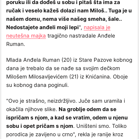
poruku ili da dođeš u sobu i pitaš šta ima za
ručak i veselo kažeš dolazi nam Miloš.. Tuga je u
našem domu, nema više našeg smeha, šale..
Nedostajete anđeli moji lepi
",
napisala je
neutešna majka
tragično nastradale Anđele
Ruman.
Mlada Anđela Ruman (20) iz Stare Pazove kobnog
dana je trebalo da se nađe sa svojim dečkom
Milošem Milosavljevićem (21) iz Knićanina. Oboje
su kobnog dana poginuli.
"Ovo je strašno, neizdržljivo. Juče sam uramila i
okačila njihove slike.
Na groblje odem da se
ispričam s njom, a kad se vratim, odem u njenu
sobu i opet pričam s njom
. Uništeni smo. Toliko
porodica je zavijeno u crno", rekla je ranije kroz