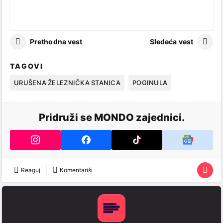
Prethodna vest
Sledeća vest
TAGOVI
URUŠENA ŽELEZNIČKA STANICA
POGINULA
Pridruži se MONDO zajednici.
Reaguj
Komentariši