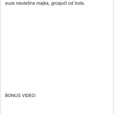
suze neutešna majka, grcajući od bola.
BONUS VIDEO: