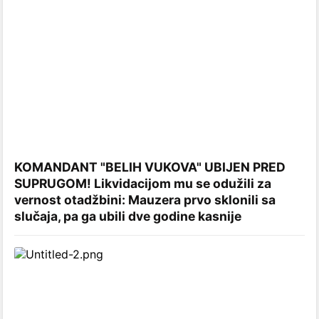
KOMANDANT "BELIH VUKOVA" UBIJEN PRED
SUPRUGOM! Likvidacijom mu se odužili za
vernost otadžbini: Mauzera prvo sklonili sa
slučaja, pa ga ubili dve godine kasnije