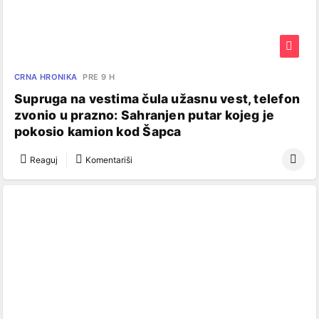
CRNA HRONIKA
PRE 9 H
Supruga na vestima čula užasnu vest, telefon
zvonio u prazno: Sahranjen putar kojeg je
pokosio kamion kod Šapca
Reaguj
Komentariši