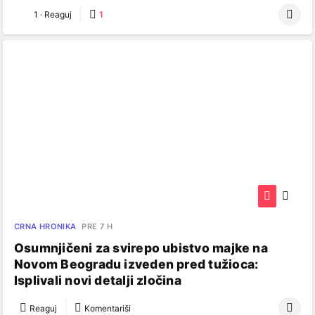
1
·
Reaguj
1
CRNA HRONIKA
PRE 7 H
Osumnjičeni za svirepo ubistvo majke na
Novom Beogradu izveden pred tužioca:
Isplivali novi detalji zločina
Reaguj
Komentariši