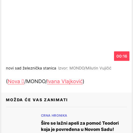
00:16
novi sad železnička stanica
Izvor: MONDO/Milutin Vujičić
(
Nova
/MONDO/
Ivana Vlajković
)
MOŽDA ĆE VAS ZANIMATI
CRNA HRONIKA
Šire se lažni apeli za pomoć Teodori
koja je povređena u Novom Sadu!