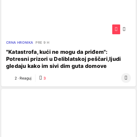
CRNA HRONIKA
PRE 9 H
"Katastrofa, kući ne mogu da priđem":
Potresni prizori u Deliblatskoj peščari,ljudi
gledaju kako im sivi dim guta domove
2
·
Reaguj
3