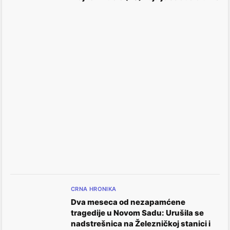
CRNA HRONIKA
Dva meseca od nezapamćene
tragedije u Novom Sadu: Urušila se
nadstrešnica na Železničkoj stanici i