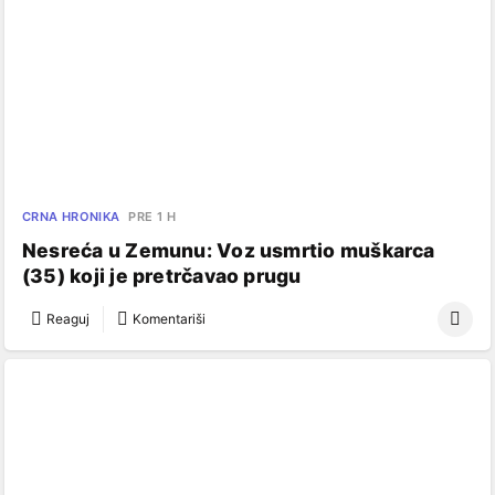
CRNA HRONIKA
PRE 1 H
Nesreća u Zemunu: Voz usmrtio muškarca
(35) koji je pretrčavao prugu
Reaguj
Komentariši