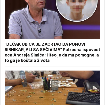
"DEČAK UBICA JE ZACRTAO DA PONOVI
RIBNIKAR, ALI SA SEČIVIMA" Potresna ispovest
oca Andreja Simića: Hteo je da mu pomogne, a
to ga je koštalo života