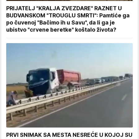
PRIJATELJ "KRALJA ZVEZDARE" RAZNET U
BUDVANSKOM "TROUGLU SMRTI": Pamtiće ga
po čuvenoj "Bačimo ih u Savu", da li ga je
ubistvo "crvene beretke" koštalo života?
PRVI SNIMAK SA MESTA NESREĆE U KOJOJ SU