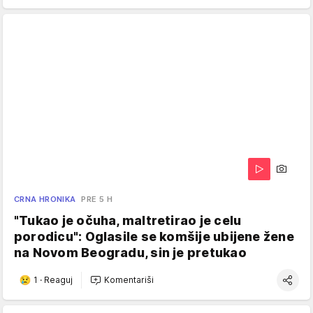
CRNA HRONIKA
PRE 5 H
"Tukao je očuha, maltretirao je celu
porodicu": Oglasile se komšije ubijene žene
na Novom Beogradu, sin je pretukao
1
·
Reaguj
Komentariši