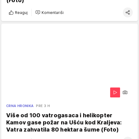
(Foto)
Reaguj
Komentariši
CRNA HRONIKA
PRE 3 H
Više od 100 vatrogasaca i helikopter
Kamov gase požar na Ušću kod Kraljeva:
Vatra zahvatila 80 hektara šume (Foto)