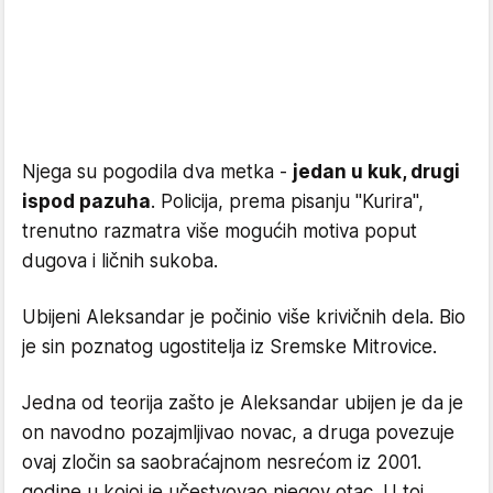
Njega su pogodila dva metka -
jedan u kuk, drugi
ispod pazuha
. Policija, prema pisanju "Kurira",
trenutno razmatra više mogućih motiva poput
dugova i ličnih sukoba.
Ubijeni Aleksandar je počinio više krivičnih dela. Bio
je sin poznatog ugostitelja iz Sremske Mitrovice.
Jedna od teorija zašto je Aleksandar ubijen je da je
on navodno pozajmljivao novac, a druga povezuje
ovaj zločin sa saobraćajnom nesrećom iz 2001.
godine u kojoj je učestvovao njegov otac. U toj