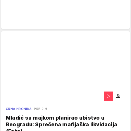
CRNA HRONIKA
PRE 2 H
Mladić sa majkom planirao ubistvo u
Beogradu: Sprečena mafijaška likvidacija