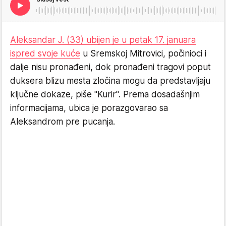
Aleksandar J. (33) ubijen je u petak 17. januara
ispred svoje kuće
u Sremskoj Mitrovici, počinioci i
dalje nisu pronađeni, dok pronađeni tragovi poput
duksera blizu mesta zločina mogu da predstavljaju
ključne dokaze, piše "Kurir". Prema dosadašnjim
informacijama, ubica je porazgovarao sa
Aleksandrom pre pucanja.