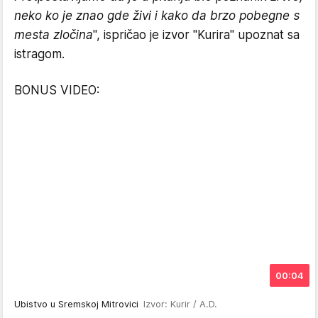
neko ko je znao gde živi i kako da brzo pobegne s
mesta zločina
", ispričao je izvor "Kurira" upoznat sa
istragom.
BONUS VIDEO:
00:04
Ubistvo u Sremskoj Mitrovici
Izvor: Kurir / A.D.