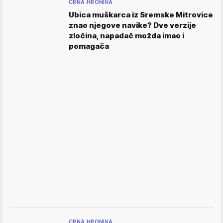
CRNA HRONIKA
Ubica muškarca iz Sremske Mitrovice
znao njegove navike? Dve verzije
zločina, napadač možda imao i
pomagača
CRNA HRONIKA