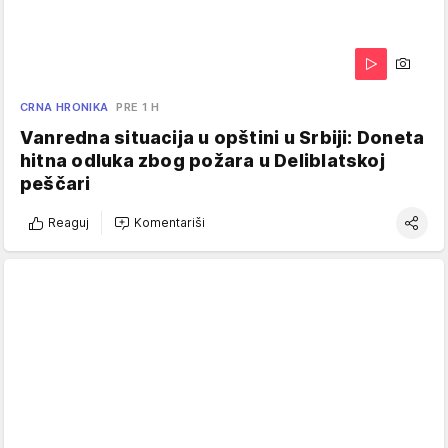
CRNA HRONIKA
PRE 1 H
Vanredna situacija u opštini u Srbiji: Doneta
hitna odluka zbog požara u Deliblatskoj
peščari
Reaguj
Komentariši