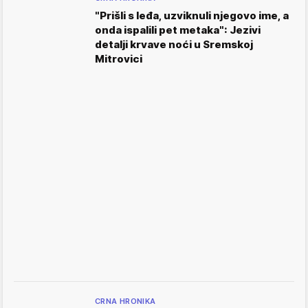
"Prišli s leđa, uzviknuli njegovo ime, a
onda ispalili pet metaka": Jezivi
detalji krvave noći u Sremskoj
Mitrovici
CRNA HRONIKA