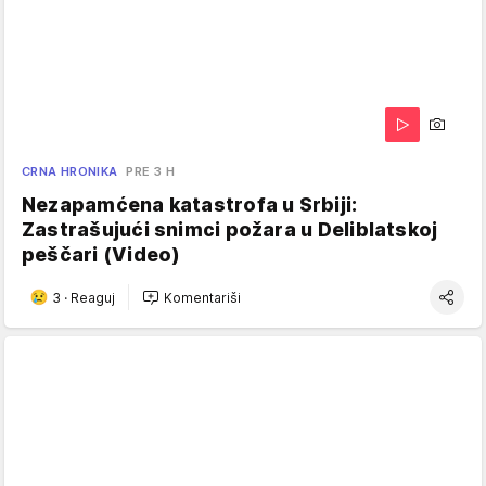
CRNA HRONIKA
PRE 3 H
Nezapamćena katastrofa u Srbiji:
Zastrašujući snimci požara u Deliblatskoj
peščari (Video)
3
·
Reaguj
Komentariši