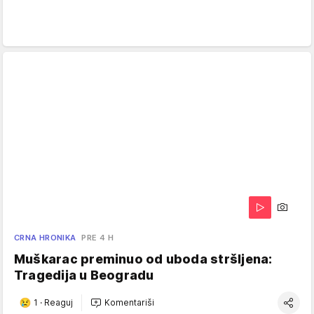
CRNA HRONIKA
PRE 4 H
Muškarac preminuo od uboda stršljena:
Tragedija u Beogradu
1
·
Reaguj
Komentariši