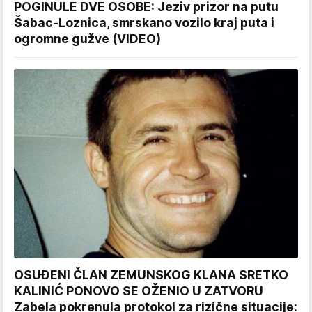
POGINULE DVE OSOBE: Jeziv prizor na putu
Šabac-Loznica, smrskano vozilo kraj puta i
ogromne gužve (VIDEO)
OSUĐENI ČLAN ZEMUNSKOG KLANA SRETKO
KALINIĆ PONOVO SE OŽENIO U ZATVORU
Zabela pokrenula protokol za rizične situacije: