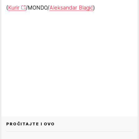
(
Kurir
/MONDO/
Aleksandar Blagić
)
PROČITAJTE I OVO