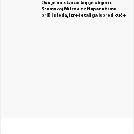
Ovo je muškarac koji je ubijen u
Sremskoj Mitrovici: Napadači mu
prišli s leđa, izrešetali ga ispred kuće