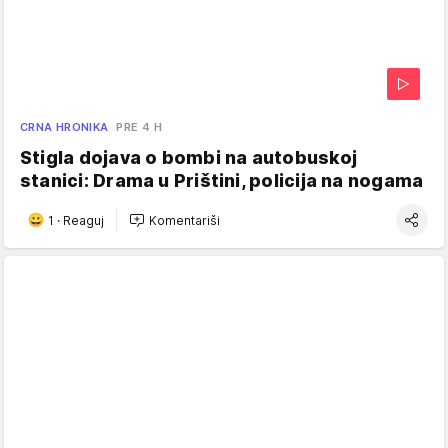
CRNA HRONIKA
PRE 4 H
Stigla dojava o bombi na autobuskoj
stanici: Drama u Prištini, policija na nogama
1
·
Reaguj
Komentariši