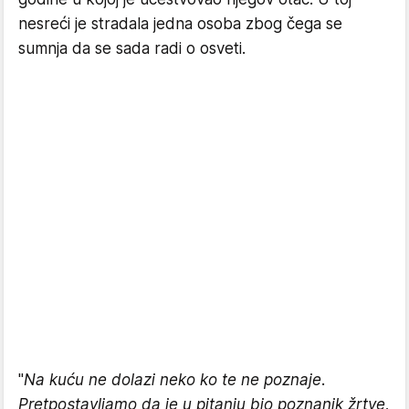
nesreći je stradala jedna osoba zbog čega se
sumnja da se sada radi o osveti.
"
Na kuću ne dolazi neko ko te ne poznaje.
Pretpostavljamo da je u pitanju bio poznanik žrtve,