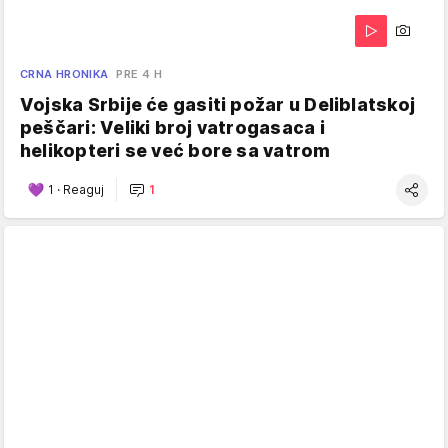
CRNA HRONIKA
PRE 4 H
Vojska Srbije će gasiti požar u Deliblatskoj
peščari: Veliki broj vatrogasaca i
helikopteri se već bore sa vatrom
1
·
Reaguj
1