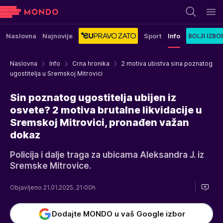
Naslovna
Najnovije
Sport
Info
Naslovna
Info
Crna hronika
2 motiva ubistva sina poznatog
ugostitelja u Sremskoj Mitrovici
Sin poznatog ugostitelja ubijen iz
osvete? 2 motiva brutalne likvidacije u
Sremskoj Mitrovici, pronađen važan
dokaz
Policija i dalje traga za ubicama Aleksandra J. iz
Sremske Mitrovice.
Objavljeno 21.01.2025. 21:00h
Dodajte MONDO u vaš Google izbor