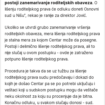
postoji zanemarivanje roditeljskih obaveza
. O
lišenju roditeljskog prava će odluku doneti Osnovni
sud u Nišu", rekao je ranije za direktor Jović.
Ukoliko se utvrdi grubo zanemarivanje vršenja
roditeljskih obaveza, mera lišenja roditeljskog prava
je stalna mera za kojom Centar može da posegne.
Postoji i delimično lišenje roditeljskog prava, ali to
nije slučaj u ovom postupku - ovde je zatraženo
potpuno lišenje roditeljskog prava.
Procedura je takva da se uz tužbu za lišenje
roditeljskog prava sudu predočavaju i dokazi do
kojih je došao Centar pa se po potrebi uključuju i
veštaci koji u sudskom postupku mogu da veštače
neku okolnost za koju su procenjuje da je bitna.
Konačnu odluku, u svakom slučaju donosi - sud.