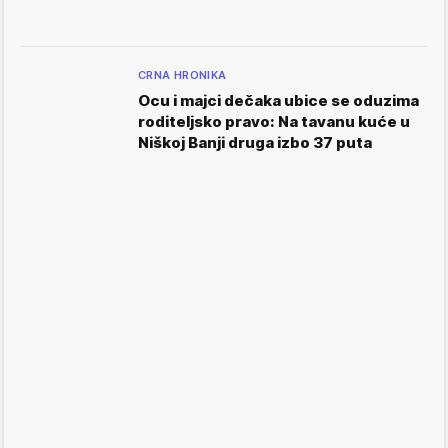
CRNA HRONIKA
Ocu i majci dečaka ubice se oduzima
roditeljsko pravo: Na tavanu kuće u
Niškoj Banji druga izbo 37 puta