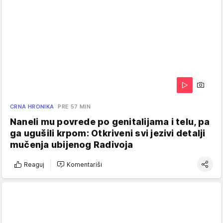
CRNA HRONIKA
PRE 57 MIN
Naneli mu povrede po genitalijama i telu, pa
ga ugušili krpom: Otkriveni svi jezivi detalji
mučenja ubijenog Radivoja
Reaguj
Komentariši