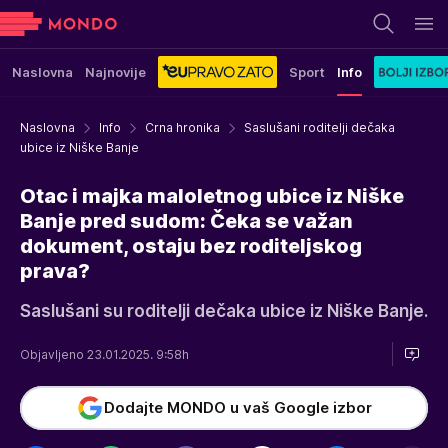
Naslovna
Najnovije
Sport
Info
Naslovna
Info
Crna hronika
Saslušani roditelji dečaka
ubice iz Niške Banje
Otac i majka maloletnog ubice iz Niške
Banje pred sudom: Čeka se važan
dokument, ostaju bez roditeljskog
prava?
Saslušani su roditelji dečaka ubice iz Niške Banje.
Objavljeno 23.01.2025. 9:58h
Dodajte MONDO u vaš Google izbor