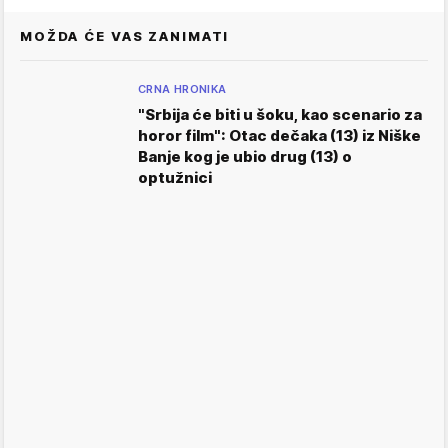
MOŽDA ĆE VAS ZANIMATI
CRNA HRONIKA
"Srbija će biti u šoku, kao scenario za
horor film": Otac dečaka (13) iz Niške
Banje kog je ubio drug (13) o
optužnici