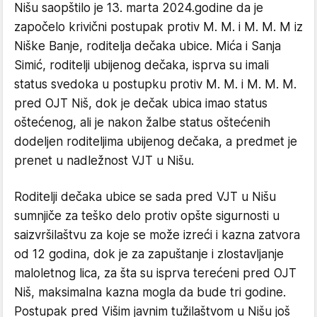
Nišu saopštilo je 13. marta 2024.godine da je
započelo krivični postupak protiv M. M. i M. M. M iz
Niške Banje, roditelja dečaka ubice. Mića i Sanja
Simić, roditelji ubijenog dečaka, isprva su imali
status svedoka u postupku protiv M. M. i M. M. M.
pred OJT Niš, dok je dečak ubica imao status
oštećenog, ali je nakon žalbe status oštećenih
dodeljen roditeljima ubijenog dečaka, a predmet je
prenet u nadležnost VJT u Nišu.
Roditelji dečaka ubice se sada pred VJT u Nišu
sumnjiče za teško delo protiv opšte sigurnosti u
saizvršilaštvu za koje se može izreći i kazna zatvora
od 12 godina, dok je za zapuštanje i zlostavljanje
maloletnog lica, za šta su isprva terećeni pred OJT
Niš, maksimalna kazna mogla da bude tri godine.
Postupak pred Višim javnim tužilaštvom u Nišu još