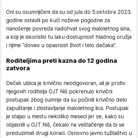
Oni su osumnjičeni da su od jula do 5.oktobra 2023.
godine ostavili po kući noževe pogodne za
nanošenje povreda nadohvat svog maloletnog sina,
a koji je iskoristio tu laku dostupnost hladnog oružja
i njime "doveo u opasnost život i telo dečaka".
Roditeljima preti kazna do 12 godina
zatvora
Dečak ubica je krivično neodgovoran, ali je protiv
njegovih roditelja OJT Niš pokrenulo krivični
postupak zbog sumnje da su počinili krivično delo
zapuštanje i zlostavljanje maloletnog lica. Postupak
je stajao u mestu nekoliko meseci jer se, kako su
objasnili u OJT Niš, čekalo na veštačenje da bi se
preduzimali drugi koraci. Osnovno javno tužilaštvo u