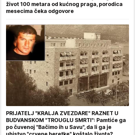
život 100 metara od kućnog praga, porodica
mesecima čeka odgovore
PRIJATELJ "KRALJA ZVEZDARE" RAZNET U
BUDVANSKOM "TROUGLU SMRTI": Pamtiće ga
po čuvenoj "Bačimo ih u Savu", da li ga je
ubistvo "crvene beretke" koštalo života?