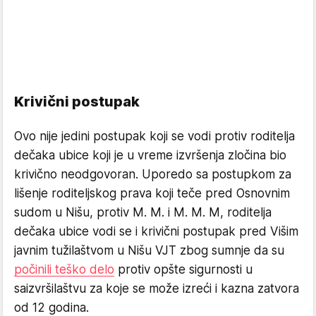
Krivični postupak
Ovo nije jedini postupak koji se vodi protiv roditelja
dečaka ubice koji je u vreme izvršenja zločina bio
krivično neodgovoran. Uporedo sa postupkom za
lišenje roditeljskog prava koji teče pred Osnovnim
sudom u Nišu, protiv M. M. i M. M. M, roditelja
dečaka ubice vodi se i krivični postupak pred Višim
javnim tužilaštvom u Nišu VJT zbog sumnje da su
počinili teško delo
protiv opšte sigurnosti u
saizvršilaštvu za koje se može izreći i kazna zatvora
od 12 godina.