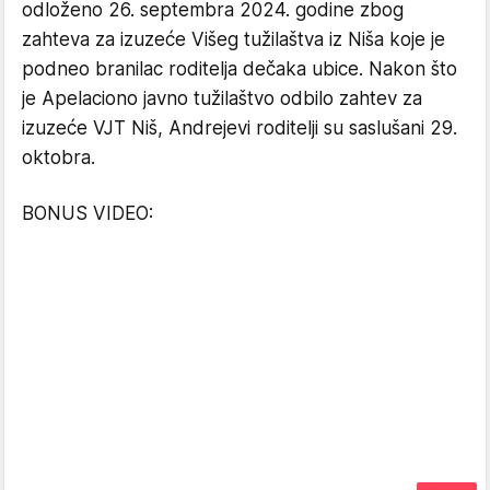
odloženo 26. septembra 2024. godine zbog
zahteva za izuzeće Višeg tužilaštva iz Niša koje je
podneo branilac roditelja dečaka ubice. Nakon što
je Apelaciono javno tužilaštvo odbilo zahtev za
izuzeće VJT Niš, Andrejevi roditelji su saslušani 29.
oktobra.
BONUS VIDEO: