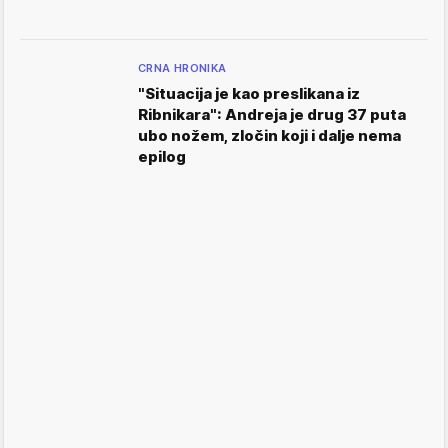
CRNA HRONIKA
"Situacija je kao preslikana iz
Ribnikara": Andreja je drug 37 puta
ubo nožem, zločin koji i dalje nema
epilog