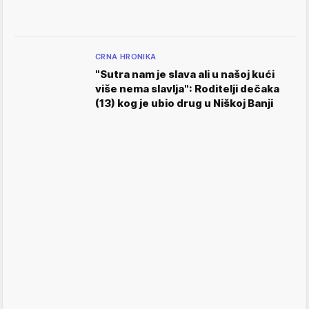
CRNA HRONIKA
"Sutra nam je slava ali u našoj kući
više nema slavlja": Roditelji dečaka
(13) kog je ubio drug u Niškoj Banji