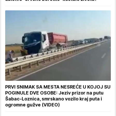
PRVI SNIMAK SA MESTA NESREĆE U KOJOJ SU
POGINULE DVE OSOBE: Jeziv prizor na putu
Šabac-Loznica, smrskano vozilo kraj puta i
ogromne gužve (VIDEO)