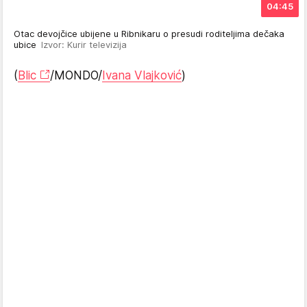
04:45
Otac devojčice ubijene u Ribnikaru o presudi roditeljima dečaka
ubice
Izvor: Kurir televizija
(
Blic
/MONDO/
Ivana Vlajković
)