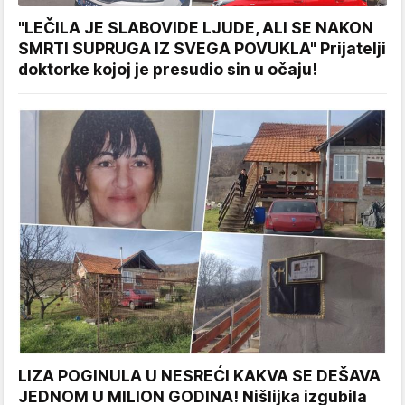
"LEČILA JE SLABOVIDE LJUDE, ALI SE NAKON
SMRTI SUPRUGA IZ SVEGA POVUKLA" Prijatelji
doktorke kojoj je presudio sin u očaju!
LIZA POGINULA U NESREĆI KAKVA SE DEŠAVA
JEDNOM U MILION GODINA! Nišlijka izgubila