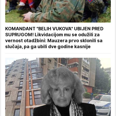
KOMANDANT "BELIH VUKOVA" UBIJEN PRED
SUPRUGOM! Likvidacijom mu se odužili za
vernost otadžbini: Mauzera prvo sklonili sa
slučaja, pa ga ubili dve godine kasnije