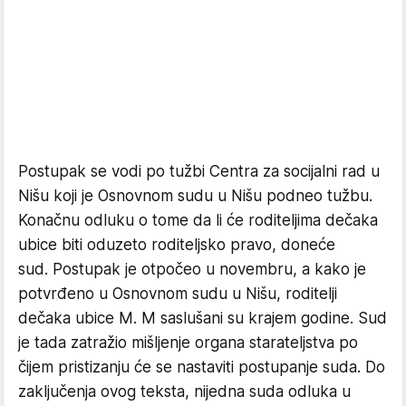
Postupak se vodi po tužbi Centra za socijalni rad u
Nišu koji je Osnovnom sudu u Nišu podneo tužbu.
Konačnu odluku o tome da li će roditeljima dečaka
ubice biti oduzeto roditeljsko pravo, doneće
sud. Postupak je otpočeo u novembru, a kako je
potvrđeno u Osnovnom sudu u Nišu, roditelji
dečaka ubice M. M saslušani su krajem godine. Sud
je tada zatražio mišljenje organa starateljstva po
čijem pristizanju će se nastaviti postupanje suda. Do
zaključenja ovog teksta, nijedna suda odluka u