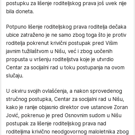
postupku za lišenje roditeljskog prava još uvek nije
bila doneta.
Potpuno lišenje roditeljskog prava roditelja dečaka
ubice zatraženo je ne samo zbog toga što je protiv
roditelja pokrenut krivični postupak pred Višim
javnim tužilaštvom u Nišu, već i zbog uočenih
propusta u vršenju roditeljstva koje je utvrdio
Centar za socijalni rad u toku postupanja na ovom
slučaju.
U okviru svojih ovlašćenja, a nakon sprovedenog
stručnog postupka, Centar za socijalni rad u Nišu,
kako je ranije objasnio direktor ove ustanove Zoran
Jović, pokrenuo je pred Osnovnim sudom u Nišu
postupak za lišenje roditeljskog prava nad
roditeljima krivično neodgovornog maloletnika zbog