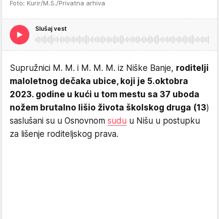
Foto: Kurir/M.S./Privatna arhiva
Slušaj vest
Supružnici M. M. i M. M. M. iz Niške Banje,
roditelji
maloletnog dečaka ubice, koji je 5.oktobra
2023. godine u kući u tom mestu sa 37 uboda
nožem brutalno lišio života školskog druga (13
)
saslušani su u Osnovnom
sudu
u Nišu u postupku
za lišenje roditeljskog prava.