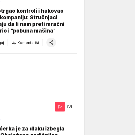
O
otrgao kontroli i hakovao
kompaniju: Stručnjaci
aju da li nam preti mračni
io i "pobuna mašina"
uj
Komentariši
O
ćerka je za dlaku izbegla