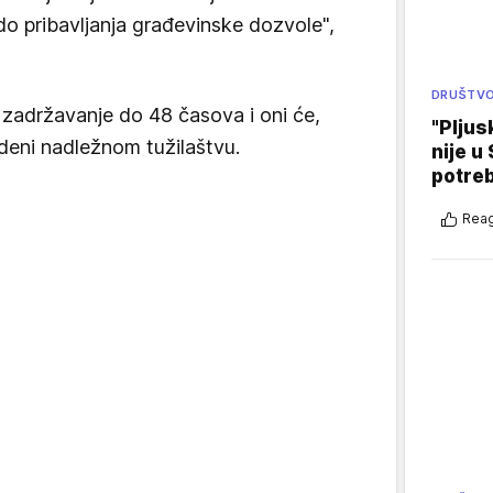
do pribavljanja građevinske dozvole",
DRUŠTV
zadržavanje do 48 časova i oni će,
"Pljus
vedeni nadležnom tužilaštvu.
nije u 
potre
Reag