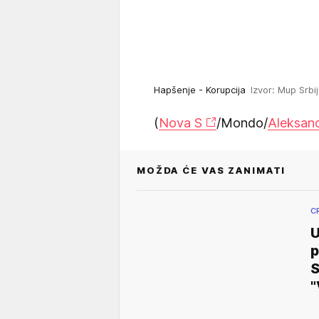
Hapšenje - Korupcija
Izvor: Mup Srbi
(
Nova S
/Mondo/
Aleksand
MOŽDA ĆE VAS ZANIMATI
C
U
p
S
"