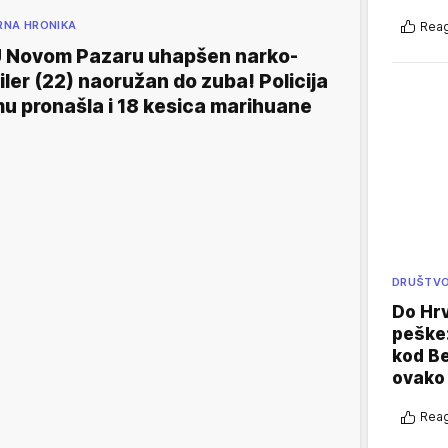
RNA HRONIKA
Reag
 Novom Pazaru uhapšen narko-
iler (22) naoružan do zuba! Policija
u pronašla i 18 kesica marihuane
DRUŠTV
Do Hr
peške
kod B
ovako 
Reag