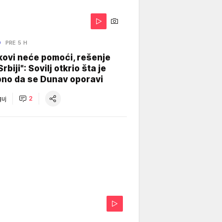
O
PRE 5 H
kovi neće pomoći, rešenje
Srbiji": Sovilj otkrio šta je
bno da se Dunav oporavi
uj
2