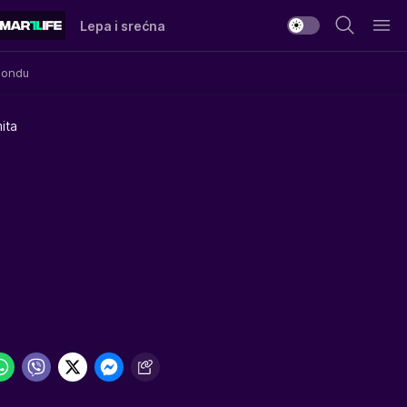
Lepa i srećna
Mondu
ita