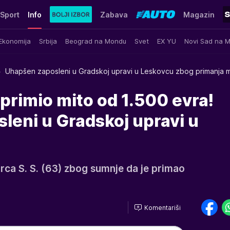
Sport
Info
Zabava
Magazin
Ekonomija
Srbija
Beograd na Mondu
Svet
EX YU
Novi Sad na 
Uhapšen zaposleni u Gradskoj upravi u Leskovcu zbog primanja m
 primio mito od 1.500 evra!
leni u Gradskoj upravi u
arca S. S. (63) zbog sumnje da je primao
Komentariši