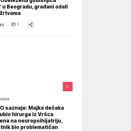
 Obeležena godišnjica
" u Beogradu, građani odali
 žrtvama
uj
1
ONIKA
 saznaje: Majka dečaka
e ubio hirurga iz Vršca
na na neuropsihijatriju,
tnik bio problematičan