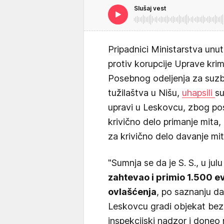
Slušaj vest
Pripadnici Ministarstva unut
protiv korupcije Uprave krimi
Posebnog odeljenja za suzbi
tužilaštva u Nišu,
uhapsili
su
upravi u Leskovcu, zbog pos
krivično delo primanje mita,
za krivično delo davanje mit
"Sumnja se da je S. S., u jul
zahtevao i primio 1.500 ev
ovlašćenja
, po saznanju da
Leskovcu gradi objekat bez 
inspekcijski nadzor i doneo