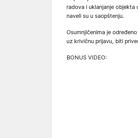
radova i uklanjanje objekta 
naveli su u saopštenju.
Osumnjičenima je određeno 
uz krivičnu prijavu, biti pri
BONUS VIDEO: