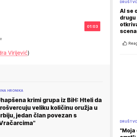
DRUŠTV
AI se 
drugu 
otkriv
01:03
scenar
je
Reag
ra Virijević
)
RNA HRONIKA
hapšena krimi grupa iz BiH: Hteli da
rošvercuju veliku količinu oružja u
rbiju, jedan član povezan s
DRUŠTV
Vračarcima"
"Moja 