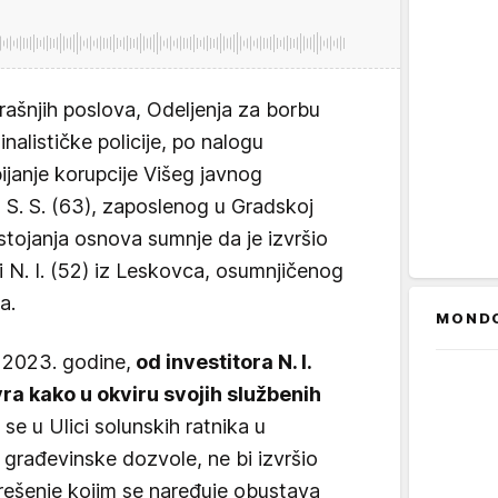
rašnjih poslova, Odeljenja za borbu
nalističke policije, po nalogu
janje korupcije Višeg javnog
 S. S. (63), zaposlenog u Gradskoj
tojanja osnova sumnje da je izvršio
 i N. I. (52) iz Leskovca, osumnjičenog
a.
MOND
u 2023. godine,
od investitora N. I.
ra kako u okviru svojih službenih
 se u Ulici solunskih ratnika u
građevinske dozvole, ne bi izvršio
 rešenje kojim se naređuje obustava