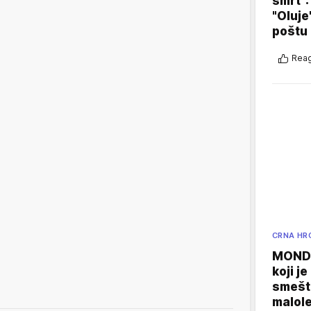
smrt":
"Oluje
poštu
Reag
CRNA HR
MONDO
koji j
smešte
malole