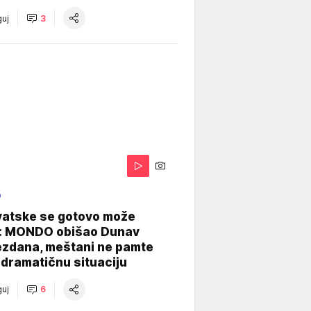
uj
3
O
vatske se gotovo može
: MONDO obišao Dunav
ezdana, meštani ne pamte
dramatičnu situaciju
uj
6