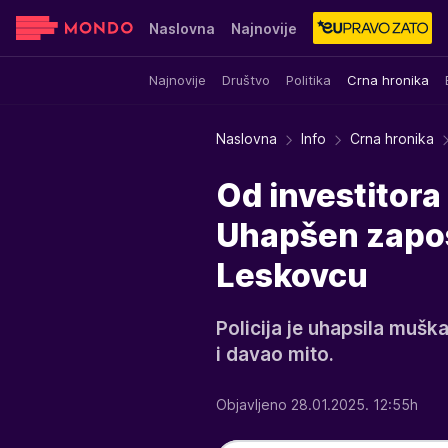
Naslovna
Najnovije
Najnovije
Društvo
Politika
Crna hronika
Sensa
Stvar ukusa
Yumama
Naslovna
Info
Crna hronika
Od investitora
Uhapšen zapos
Leskovcu
Policija je uhapsila mušk
i davao mito.
Objavljeno 28.01.2025. 12:55h