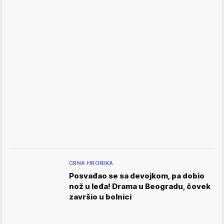
CRNA HRONIKA
Posvađao se sa devojkom, pa dobio
nož u leđa! Drama u Beogradu, čovek
završio u bolnici