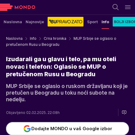
Naslovna
Najnovije
Sport
Info
Naslovna
Info
Crna hronika
MUP Srbije se oglasio o
pretučenom Rusu u Beogradu
Izudarali ga u glavu i telo, pa mu oteli
novac i telefon: Oglasio se MUP o
pretučenom Rusu u Beogradu
MUP Srbije se oglasio o ruskom državljanu koji je
pretučen u Beogradu u toku noći subote na
nedelju.
Objavljeno 02.02.2025. 22:08h
Dodajte MONDO u vaš Google izbor