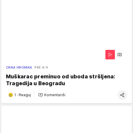
CRNA HRONIKA
PRE 6 H
Muškarac preminuo od uboda stršljena:
Tragedija u Beogradu
1
·
Reaguj
Komentariši