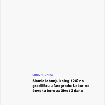
CRNA HRONIKA
Slomio lobanju kolegi (26) na
gradilištu u Beogradu: Lekari se
čoveku bore za život 3 dana