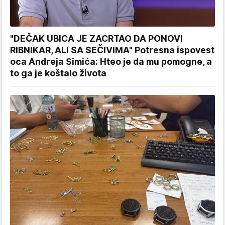
"DEČAK UBICA JE ZACRTAO DA PONOVI
RIBNIKAR, ALI SA SEČIVIMA" Potresna ispovest
oca Andreja Simića: Hteo je da mu pomogne, a
to ga je koštalo života