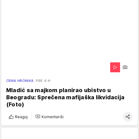
CRNA HRONIKA
PRE 4 H
Mladić sa majkom planirao ubistvo u
Beogradu: Sprečena mafijaška likvidacija
(Foto)
Reaguj
Komentariši