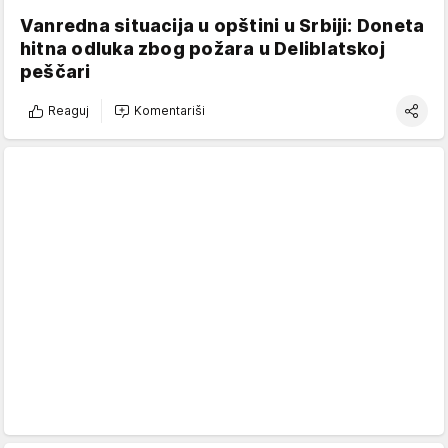
Vanredna situacija u opštini u Srbiji: Doneta
hitna odluka zbog požara u Deliblatskoj
peščari
Reaguj
Komentariši