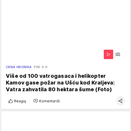
CRNA HRONIKA
PRE 4 H
Više od 100 vatrogasaca i helikopter
Kamov gase požar na Ušću kod Kraljeva:
Vatra zahvatila 80 hektara šume (Foto)
Reaguj
Komentariši