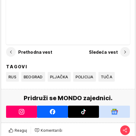
Prethodna vest
Sledeća vest
TAGOVI
RUS
BEOGRAD
PLJAČKA
POLICIJA
TUČA
Pridruži se MONDO zajednici.
Reaguj
Komentariši