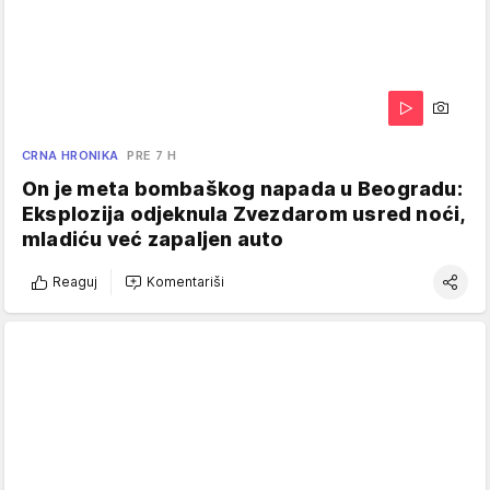
CRNA HRONIKA
PRE 7 H
On je meta bombaškog napada u Beogradu:
Eksplozija odjeknula Zvezdarom usred noći,
mladiću već zapaljen auto
Reaguj
Komentariši