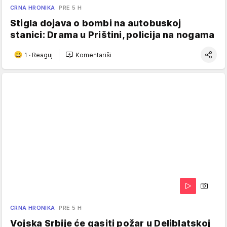
CRNA HRONIKA
PRE 5 H
Stigla dojava o bombi na autobuskoj
stanici: Drama u Prištini, policija na nogama
1
·
Reaguj
Komentariši
CRNA HRONIKA
PRE 5 H
Vojska Srbije će gasiti požar u Deliblatskoj