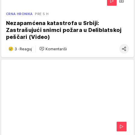
CRNA HRONIKA
PRE 5 H
Nezapamćena katastrofa u Srbiji:
Zastrašujući snimci požara u Deliblatskoj
peščari (Video)
3
·
Reaguj
Komentariši