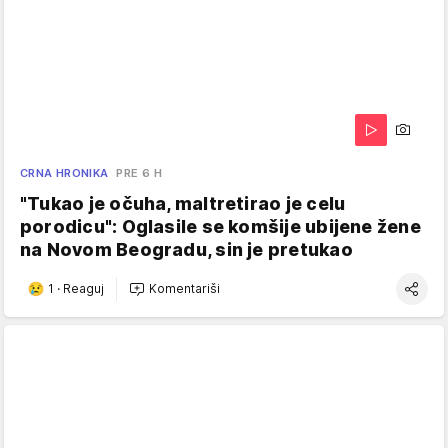
CRNA HRONIKA
PRE 6 H
"Tukao je očuha, maltretirao je celu
porodicu": Oglasile se komšije ubijene žene
na Novom Beogradu, sin je pretukao
1
·
Reaguj
Komentariši