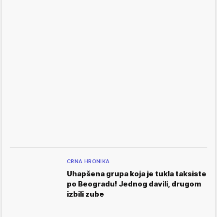
CRNA HRONIKA
Uhapšena grupa koja je tukla taksiste
po Beogradu! Jednog davili, drugom
izbili zube