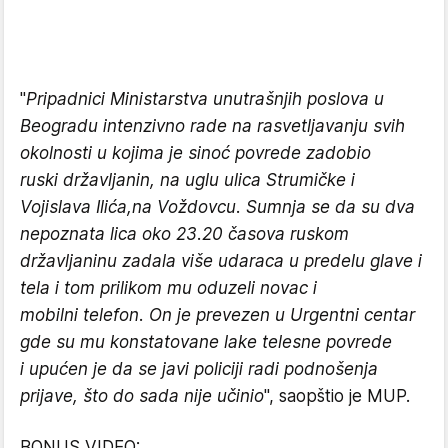
"
Pripadnici Ministarstva unutrašnjih poslova u
Beogradu intenzivno rade na rasvetljavanju svih
okolnosti u kojima je sinoć povrede zadobio
ruski državljanin, na uglu ulica Strumičke i
Vojislava Ilića,na Voždovcu. Sumnja se da su dva
nepoznata lica oko 23.20 časova ruskom
državljaninu zadala više udaraca u predelu glave i
tela i tom prilikom mu oduzeli novac i
mobilni telefon. On je prevezen u Urgentni centar
gde su mu konstatovane lake telesne povrede
i upućen je da se javi policiji radi podnošenja
prijave, što do sada nije učinio
", saopštio je MUP.
BONUS VIDEO: