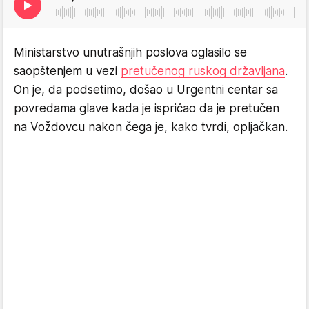
Ministarstvo unutrašnjih poslova oglasilo se
saopštenjem u vezi
pretučenog ruskog državljana
.
On je, da podsetimo, došao u Urgentni centar sa
povredama glave kada je ispričao da je pretučen
na Voždovcu nakon čega je, kako tvrdi, opljačkan.