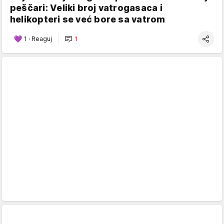
peščari: Veliki broj vatrogasaca i
helikopteri se već bore sa vatrom
1
·
Reaguj
1