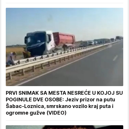
PRVI SNIMAK SA MESTA NESREĆE U KOJOJ SU
POGINULE DVE OSOBE: Jeziv prizor na putu
Šabac-Loznica, smrskano vozilo kraj puta i
ogromne gužve (VIDEO)