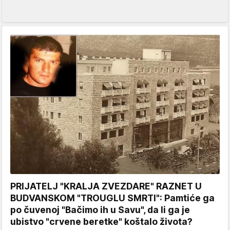
PRIJATELJ "KRALJA ZVEZDARE" RAZNET U
BUDVANSKOM "TROUGLU SMRTI": Pamtiće ga
po čuvenoj "Bačimo ih u Savu", da li ga je
ubistvo "crvene beretke" koštalo života?