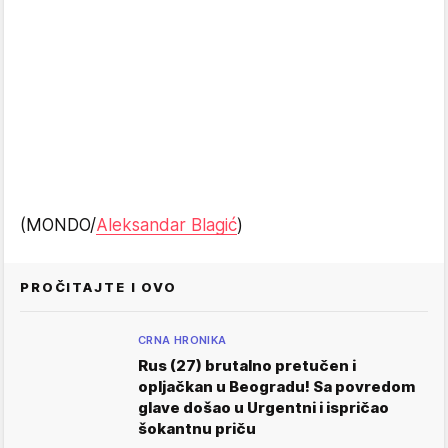
(MONDO/
Aleksandar Blagić
)
PROČITAJTE I OVO
CRNA HRONIKA
Rus (27) brutalno pretučen i
opljačkan u Beogradu! Sa povredom
glave došao u Urgentni i ispričao
šokantnu priču