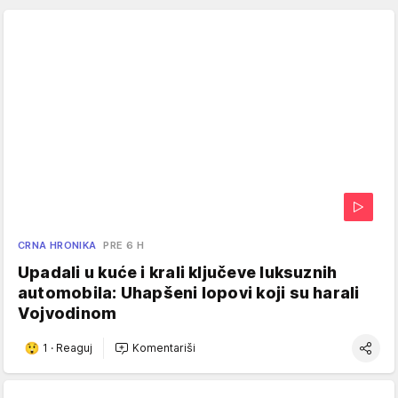
CRNA HRONIKA
PRE 6 H
Upadali u kuće i krali ključeve luksuznih
automobila: Uhapšeni lopovi koji su harali
Vojvodinom
1
·
Reaguj
Komentariši