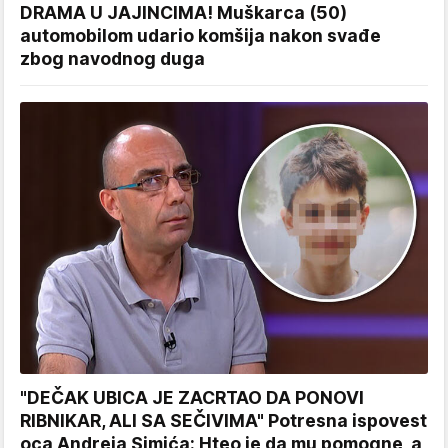
DRAMA U JAJINCIMA! Muškarca (50)
automobilom udario komšija nakon svađe
zbog navodnog duga
"DEČAK UBICA JE ZACRTAO DA PONOVI
RIBNIKAR, ALI SA SEČIVIMA" Potresna ispovest
oca Andreja Simića: Hteo je da mu pomogne, a