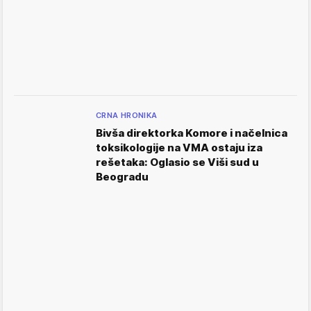
CRNA HRONIKA
Bivša direktorka Komore i načelnica
toksikologije na VMA ostaju iza
rešetaka: Oglasio se Viši sud u
Beogradu