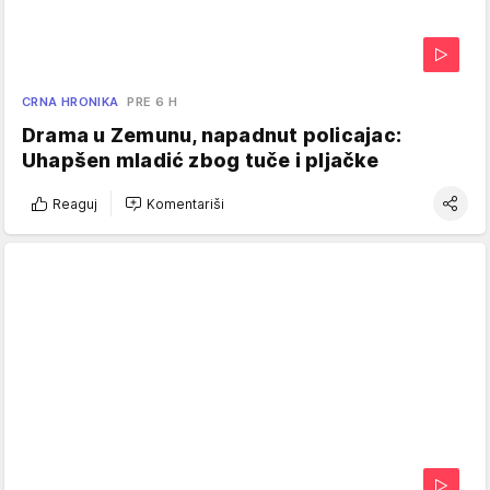
CRNA HRONIKA
PRE 6 H
Drama u Zemunu, napadnut policajac:
Uhapšen mladić zbog tuče i pljačke
Reaguj
Komentariši