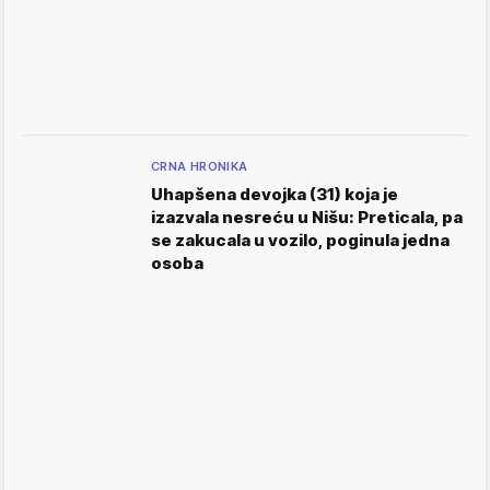
CRNA HRONIKA
Uhapšena devojka (31) koja je
izazvala nesreću u Nišu: Preticala, pa
se zakucala u vozilo, poginula jedna
osoba