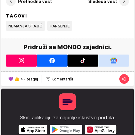
Prethodna vest
Sledeća vest
TAGOVI
NEMANJA STAJIĆ
HAPŠENJE
Pridruži se MONDO zajednici.
4
·
Reaguj
Komentariši
Skini aplikaciju za najbolje iskustvo portala.