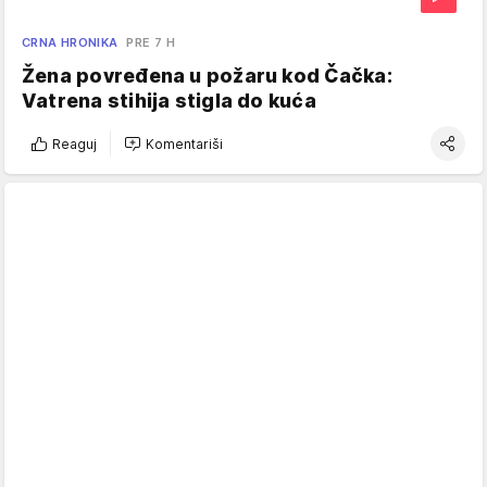
CRNA HRONIKA
PRE 7 H
Žena povređena u požaru kod Čačka:
Vatrena stihija stigla do kuća
Reaguj
Komentariši