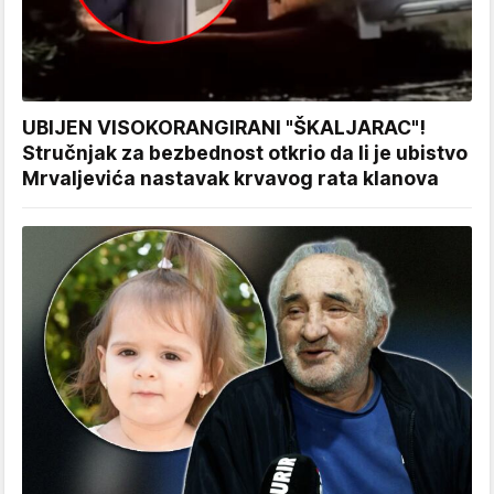
UBIJEN VISOKORANGIRANI "ŠKALJARAC"!
Stručnjak za bezbednost otkrio da li je ubistvo
Mrvaljevića nastavak krvavog rata klanova