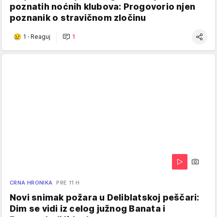
poznatih noćnih klubova: Progovorio njen
poznanik o stravičnom zločinu
1
·
Reaguj
1
CRNA HRONIKA
PRE 11 H
Novi snimak požara u Deliblatskoj peščari:
Dim se vidi iz celog južnog Banata i