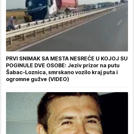
PRVI SNIMAK SA MESTA NESREĆE U KOJOJ SU
POGINULE DVE OSOBE: Jeziv prizor na putu
Šabac-Loznica, smrskano vozilo kraj puta i
ogromne gužve (VIDEO)