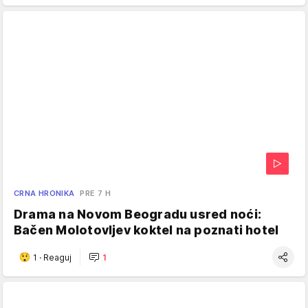
CRNA HRONIKA
PRE 7 H
Drama na Novom Beogradu usred noći:
Bačen Molotovljev koktel na poznati hotel
1
·
Reaguj
1