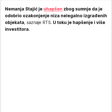
Nemanja Stajić je
uhapšen
zbog sumnje da je
odobrio ozakonjenje niza nelegalno izgrađenih
objekata
, saznaje RTS.
U toku je hapšenje i više
investitora
.