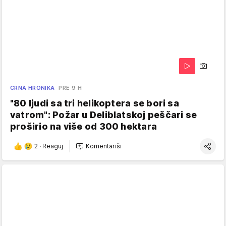
CRNA HRONIKA
PRE 9 H
"80 ljudi sa tri helikoptera se bori sa
vatrom": Požar u Deliblatskoj peščari se
proširio na više od 300 hektara
2
·
Reaguj
Komentariši