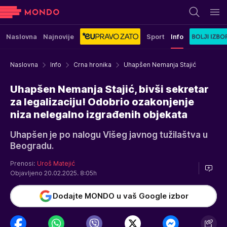
Naslovna
Najnovije
Sport
Info
Naslovna
Info
Crna hronika
Uhapšen Nemanja Stajić
Uhapšen Nemanja Stajić, bivši sekretar
za legalizaciju! Odobrio ozakonjenje
niza nelegalno izgrađenih objekata
Uhapšen je po nalogu Višeg javnog tužilaštva u
Beogradu.
Prenosi:
Uroš Matejić
Objavljeno 20.02.2025. 8:05h
Dodajte MONDO u vaš Google izbor