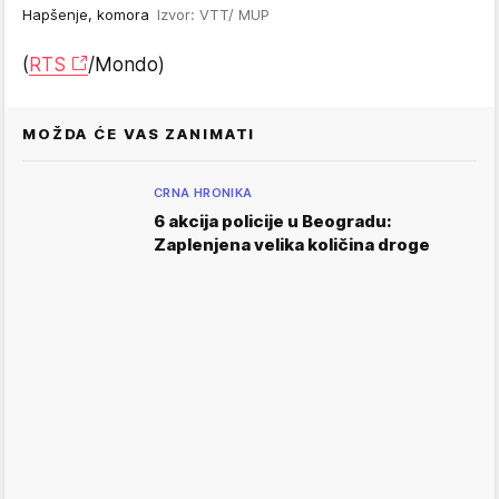
Hapšenje, komora
Izvor: VTT/ MUP
(
RTS
/Mondo)
MOŽDA ĆE VAS ZANIMATI
CRNA HRONIKA
6 akcija policije u Beogradu:
Zaplenjena velika količina droge