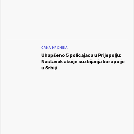
CRNA HRONIKA
Uhapšeno 5 policajaca u Prijepolju:
Nastavak akcije suzbijanja korupcije
u Srbiji