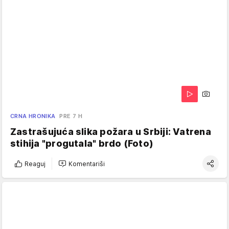
CRNA HRONIKA
PRE 7 H
Zastrašujuća slika požara u Srbiji: Vatrena
stihija "progutala" brdo (Foto)
Reaguj
Komentariši