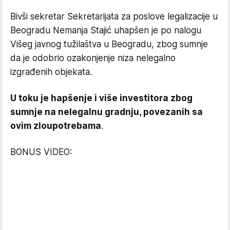
Bivši sekretar Sekretarijata za poslove legalizacije u
Beogradu Nemanja Stajić uhapšen je po nalogu
Višeg javnog tužilaštva u Beogradu, zbog sumnje
da je odobrio ozakonjenje niza nelegalno
izgrađenih objekata.
U toku je hapšenje i više investitora zbog
sumnje na nelegalnu gradnju, povezanih sa
ovim zloupotrebama
.
BONUS VIDEO: