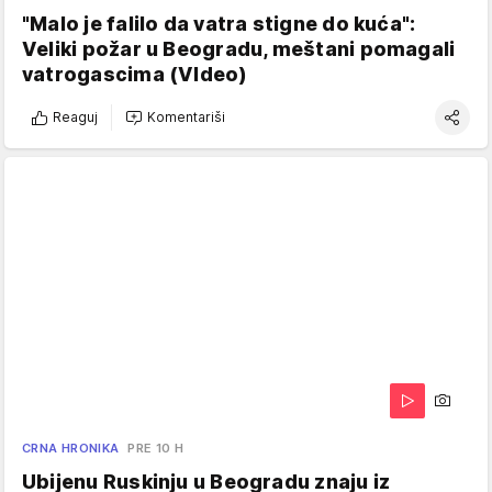
"Malo je falilo da vatra stigne do kuća":
Veliki požar u Beogradu, meštani pomagali
vatrogascima (VIdeo)
Reaguj
Komentariši
CRNA HRONIKA
PRE 10 H
Ubijenu Ruskinju u Beogradu znaju iz