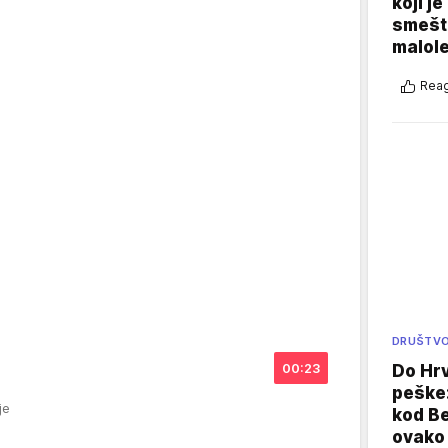
koji j
smešte
malole
Reag
DRUŠTV
00:23
Do Hr
peške
je
kod B
ovako 