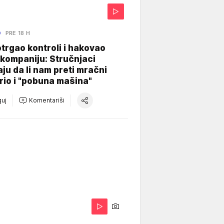
O
PRE 18 H
otrgao kontroli i hakovao
kompaniju: Stručnjaci
aju da li nam preti mračni
io i "pobuna mašina"
uj
Komentariši