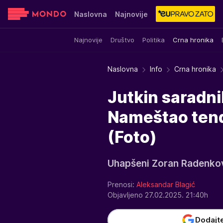
Naslovna
Najnovije
Najnovije
Društvo
Politika
Crna hronika
Sensa
Stvar ukusa
Yumama
Naslovna
Info
Crna hronika
Jutkin saradni
Nameštao tende
(Foto)
Uhapšeni Zoran Radenkovi
Prenosi:
Aleksandar Blagić
Objavljeno 27.02.2025. 21:40h
Dodajt