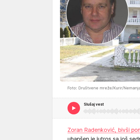
Foto: Društvene mreže/Kurir/Nemanja
Slušaj vest
Zoran Radenković, bivši po
uhapšen je jutros sa još sed