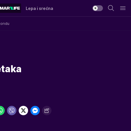
Lepa i srećna
Mondu
etaka