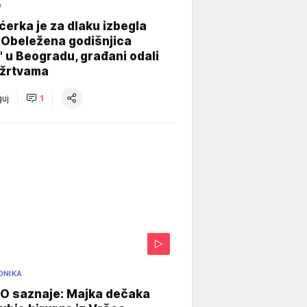
O
ćerka je za dlaku izbegla
 Obeležena godišnjica
" u Beogradu, građani odali
 žrtvama
uj
1
ONIKA
 saznaje: Majka dečaka