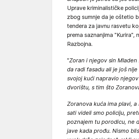
Uprave kriminalističke polici
zbog sumnje da je oštetio 
tendera za javnu rasvetu koji
prema saznanjima "Kurira", n
Razbojna.
"
Zoran i njegov sin Mladen 
da radi fasadu ali je još nij
svojoj kući napravio njegov
dvorištu, s tim što Zoranova
Zoranova kuća ima plavi, a
sati videli smo policiju, pr
poznajem tu porodicu, ne d
jave kada prođu. Nismo bliski