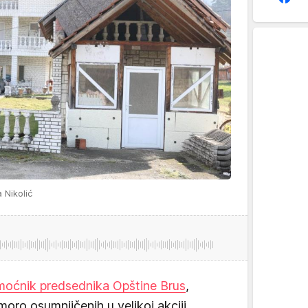
 Nikolić
moćnik predsednika Opštine Brus
,
moro osumnjičenih u velikoj akciji