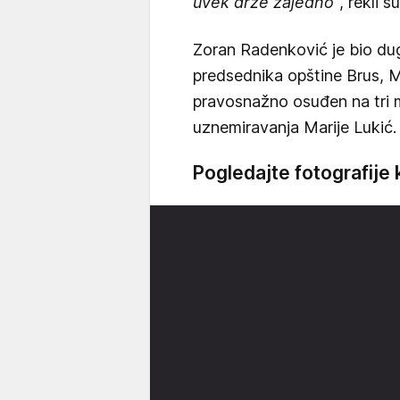
uvek drže zajedno
", rekli s
Zoran Radenković je bio dugo
predsednika opštine Brus, Mi
pravosnažno osuđen na tri
uznemiravanja Marije Lukić.
Pogledajte fotografije