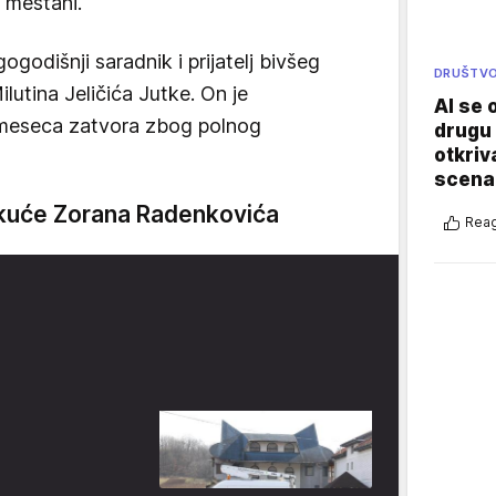
u meštani.
godišnji saradnik i prijatelj bivšeg
DRUŠTV
lutina Jeličića Jutke. On je
AI se 
 meseca zatvora zbog polnog
drugu 
otkriv
scenar
 kuće Zorana Radenkovića
Reag