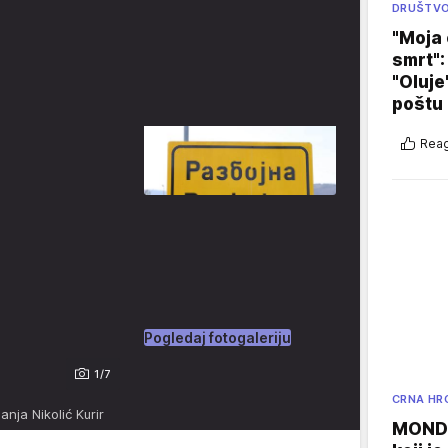
DRUŠTV
"Moja 
smrt":
"Oluje
poštu
Reag
Pogledaj fotogaleriju
1/7
CRNA HR
nja Nikolić Kurir
MONDO