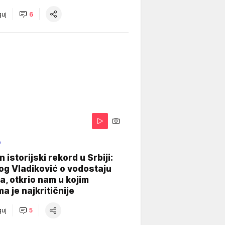
uj
6
O
 istorijski rekord u Srbiji:
og Vladiković o vodostaju
, otkrio nam u kojim
a je najkritičnije
uj
5