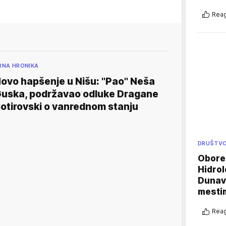
Reag
RNA HRONIKA
ovo hapšenje u Nišu: "Pao" Neša
uska, podržavao odluke Dragane
otirovski o vanrednom stanju
DRUŠTV
Oboren
Hidrol
Dunava
mestim
Reag