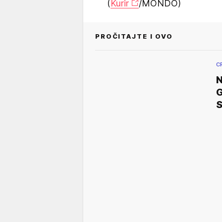
(
Kurir
/MONDO)
PROČITAJTE I OVO
C
N
G
S