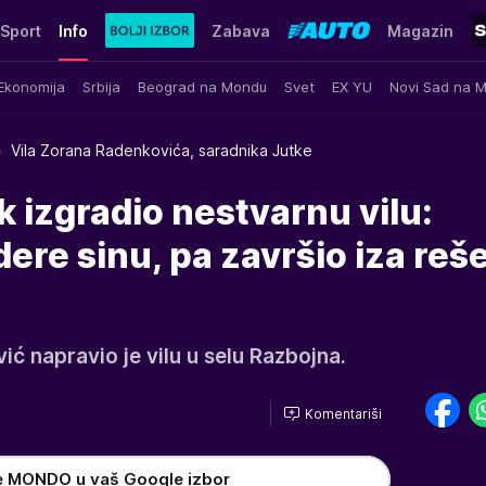
Sport
Info
Zabava
Magazin
Ekonomija
Srbija
Beograd na Mondu
Svet
EX YU
Novi Sad na 
Vila Zorana Radenkovića, saradnika Jutke
k izgradio nestvarnu vilu:
re sinu, pa završio iza reš
ć napravio je vilu u selu Razbojna.
Komentariši
e MONDO u vaš Google izbor