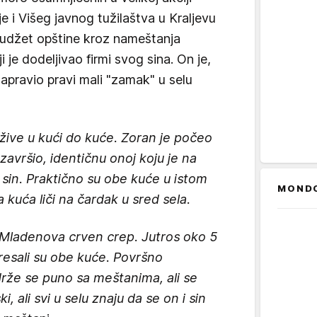
je i Višeg javnog tužilaštva u Kraljevu
budžet opštine kroz nameštanja
 je dodeljivao firmi svog sina. On je,
apravio pravi mali "zamak" u selu
žive u kući do kuće. Zoran je počeo
e završio, identičnu onoj koju je na
 sin. Praktično su obe kuće u istom
MOND
 kuća liči na čardak u sred sela.
 Mladenova crven crep. Jutros oko 5
etresali su obe kuće. Površno
rže se puno sa meštanima, ali se
, ali svi u selu znaju da se on i sin