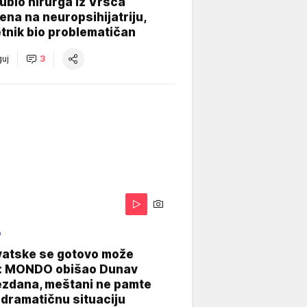
e ubio hirurga iz Vršca
na na neuropsihijatriju,
tnik bio problematičan
uj
3
O
vatske se gotovo može
: MONDO obišao Dunav
ezdana, meštani ne pamte
dramatičnu situaciju