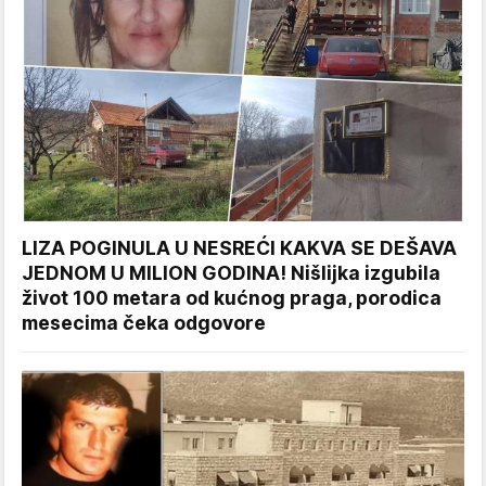
LIZA POGINULA U NESREĆI KAKVA SE DEŠAVA
JEDNOM U MILION GODINA! Nišlijka izgubila
život 100 metara od kućnog praga, porodica
mesecima čeka odgovore