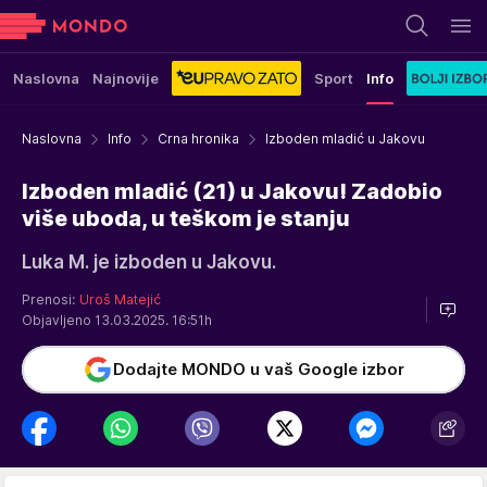
Naslovna
Najnovije
Sport
Info
Naslovna
Info
Crna hronika
Izboden mladić u Jakovu
Izboden mladić (21) u Jakovu! Zadobio
više uboda, u teškom je stanju
Luka M. je izboden u Jakovu.
Prenosi:
Uroš Matejić
Objavljeno 13.03.2025. 16:51h
Dodajte MONDO u vaš Google izbor