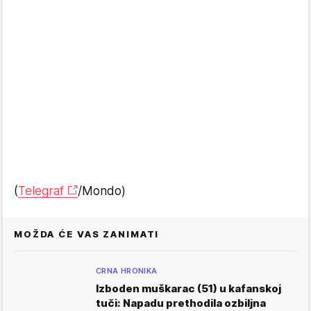
(
Telegraf
/Mondo)
MOŽDA ĆE VAS ZANIMATI
CRNA HRONIKA
Izboden muškarac (51) u kafanskoj
tuči: Napadu prethodila ozbiljna