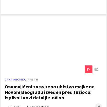
CRNA HRONIKA
PRE 1 H
Osumnjičeni za svirepo ubistvo majke na
Novom Beogradu izveden pred tužioca:
Isplivali novi detalji zločina