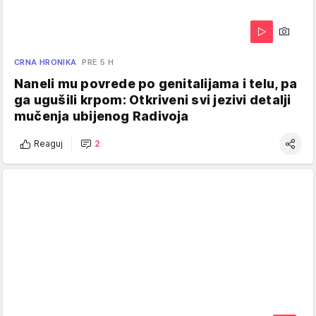
CRNA HRONIKA
PRE 5 H
Naneli mu povrede po genitalijama i telu, pa
ga ugušili krpom: Otkriveni svi jezivi detalji
mučenja ubijenog Radivoja
Reaguj
2