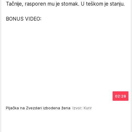
Tačnije, rasporen mu je stomak. U teškom je stanju.
BONUS VIDEO:
02:28
Pljačka na Zvezdari izbodena žena
Izvor: Kurir