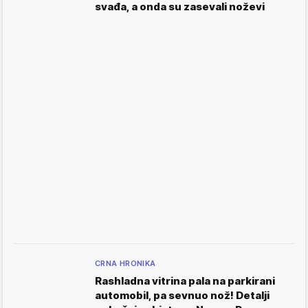
svađa, a onda su zasevali noževi
CRNA HRONIKA
Rashladna vitrina pala na parkirani
automobil, pa sevnuo nož! Detalji