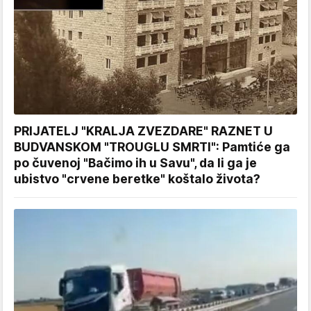
PRIJATELJ "KRALJA ZVEZDARE" RAZNET U
BUDVANSKOM "TROUGLU SMRTI": Pamtiće ga
po čuvenoj "Bačimo ih u Savu", da li ga je
ubistvo "crvene beretke" koštalo života?