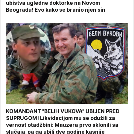
ubistva ugledne doktorke na Novom
Beogradu! Evo kako se branio njen sin
KOMANDANT "BELIH VUKOVA" UBIJEN PRED
SUPRUGOM! Likvidacijom mu se odužili za
vernost otadžbini: Mauzera prvo sklonili sa
slučaja, pa ga ubili dve godine kasnije