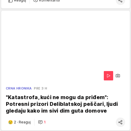
Reaguj
Komentariši
CRNA HRONIKA
PRE 3 H
"Katastrofa, kući ne mogu da priđem":
Potresni prizori Deliblatskoj peščari, ljudi
gledaju kako im sivi dim guta domove
2
·
Reaguj
1