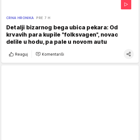
CRNA HRONIKA
PRE 7 H
Detalji bizarnog bega ubica pekara: Od
krvavih para kupile "folksvagen", novac
delile u hodu, pa pale u novom autu
Reaguj
Komentariši