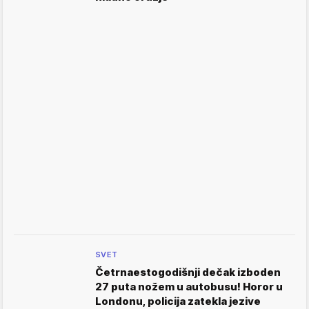
SVET
Četrnaestogodišnji dečak izboden
27 puta nožem u autobusu! Horor u
Londonu, policija zatekla jezive