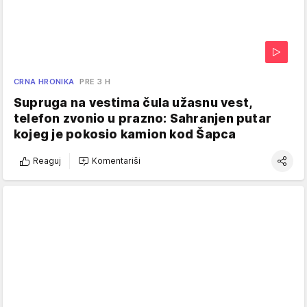
CRNA HRONIKA
PRE 3 H
Supruga na vestima čula užasnu vest,
telefon zvonio u prazno: Sahranjen putar
kojeg je pokosio kamion kod Šapca
Reaguj
Komentariši