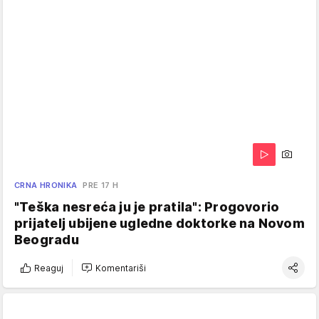
CRNA HRONIKA
PRE 17 H
"Teška nesreća ju je pratila": Progovorio
prijatelj ubijene ugledne doktorke na Novom
Beogradu
Reaguj
Komentariši