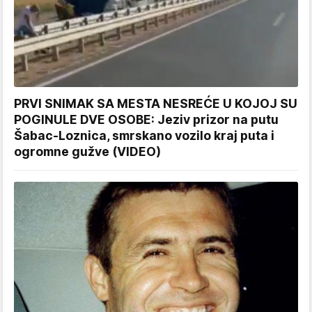
PRVI SNIMAK SA MESTA NESREĆE U KOJOJ SU
POGINULE DVE OSOBE: Jeziv prizor na putu
Šabac-Loznica, smrskano vozilo kraj puta i
ogromne gužve (VIDEO)