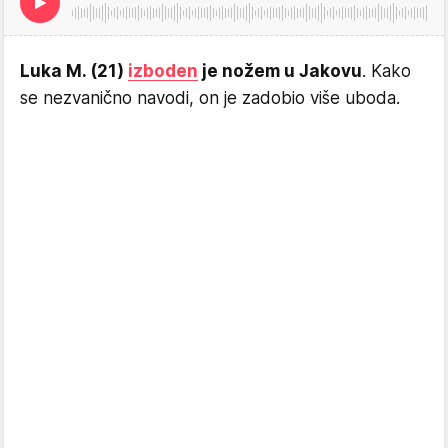
Luka M. (21)
izboden
je nožem u Jakovu
. Kako
se nezvanično navodi, on je zadobio više uboda.