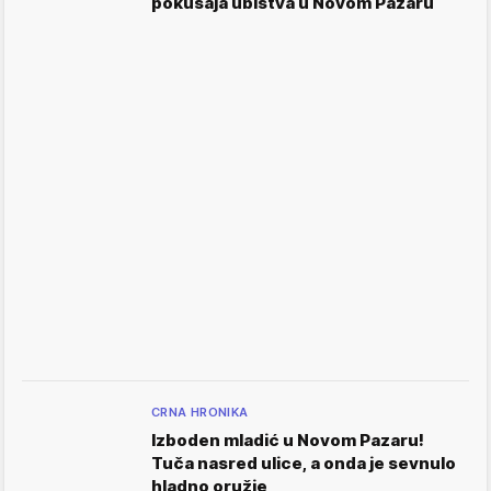
pokušaja ubistva u Novom Pazaru
CRNA HRONIKA
Izboden mladić u Novom Pazaru!
Tuča nasred ulice, a onda je sevnulo
hladno oružje