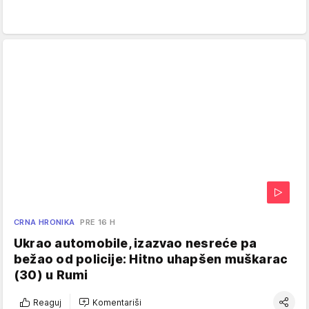
CRNA HRONIKA
PRE 16 H
Ukrao automobile, izazvao nesreće pa
bežao od policije: Hitno uhapšen muškarac
(30) u Rumi
Reaguj
Komentariši