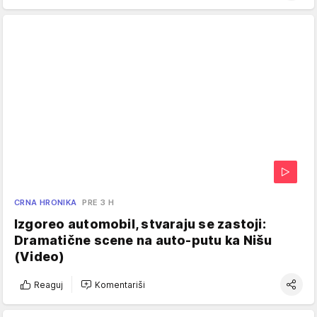
CRNA HRONIKA
PRE 3 H
Izgoreo automobil, stvaraju se zastoji:
Dramatične scene na auto-putu ka Nišu
(Video)
Reaguj
Komentariši