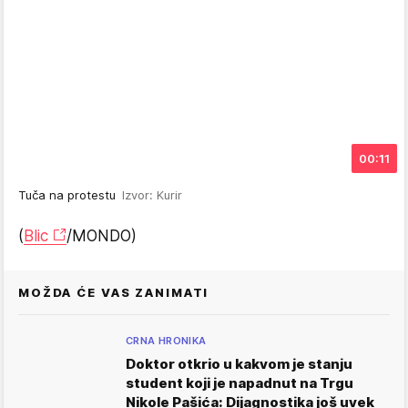
00:11
Tuča na protestu
Izvor: Kurir
(
Blic
/MONDO)
MOŽDA ĆE VAS ZANIMATI
CRNA HRONIKA
Doktor otkrio u kakvom je stanju
student koji je napadnut na Trgu
Nikole Pašića: Dijagnostika još uvek