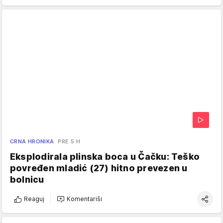
CRNA HRONIKA
PRE 5 H
Eksplodirala plinska boca u Čačku: Teško
povređen mladić (27) hitno prevezen u
bolnicu
Reaguj
Komentariši