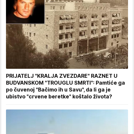
PRIJATELJ "KRALJA ZVEZDARE" RAZNET U
BUDVANSKOM "TROUGLU SMRTI": Pamtiće ga
po čuvenoj "Bačimo ih u Savu", da li ga je
ubistvo "crvene beretke" koštalo života?