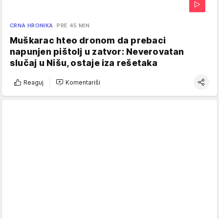
CRNA HRONIKA
PRE 45 MIN
Muškarac hteo dronom da prebaci
napunjen pištolj u zatvor: Neverovatan
slučaj u Nišu, ostaje iza rešetaka
Reaguj
Komentariši