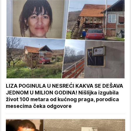
LIZA POGINULA U NESREĆI KAKVA SE DEŠAVA
JEDNOM U MILION GODINA! Nišlijka izgubila
život 100 metara od kućnog praga, porodica
mesecima čeka odgovore