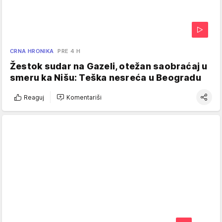
CRNA HRONIKA
PRE 4 H
Žestok sudar na Gazeli, otežan saobraćaj u
smeru ka Nišu: Teška nesreća u Beogradu
Reaguj
Komentariši