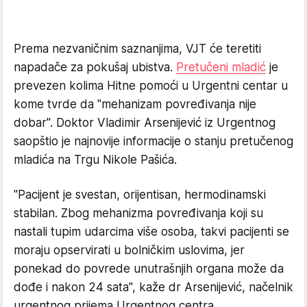
Prema nezvaničnim saznanjima, VJT će teretiti
napadače za pokušaj ubistva.
Pretučeni mladić
je
prevezen kolima Hitne pomoći u Urgentni centar u
kome tvrde da "mehanizam povređivanja nije
dobar". Doktor Vladimir Arsenijević iz Urgentnog
saopštio je najnovije informacije o stanju pretučenog
mladića na Trgu Nikole Pašića.
"Pacijent je svestan, orijentisan, hermodinamski
stabilan. Zbog mehanizma povređivanja koji su
nastali tupim udarcima više osoba, takvi pacijenti se
moraju opservirati u bolničkim uslovima, jer
ponekad do povrede unutrašnjih organa može da
dođe i nakon 24 sata", kaže dr Arsenijević, načelnik
urgentnog prijema Urgentnog centra.