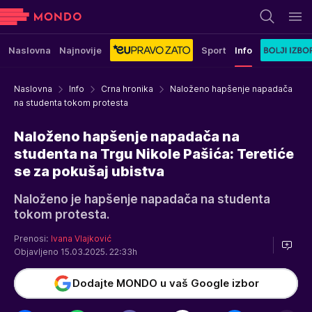
Naslovna
Najnovije
Sport
Info
Naslovna
Info
Crna hronika
Naloženo hapšenje napadača
na studenta tokom protesta
Naloženo hapšenje napadača na
studenta na Trgu Nikole Pašića: Teretiće
se za pokušaj ubistva
Naloženo je hapšenje napadača na studenta
tokom protesta.
Prenosi:
Ivana Vlajković
Objavljeno 15.03.2025. 22:33h
Dodajte MONDO u vaš Google izbor