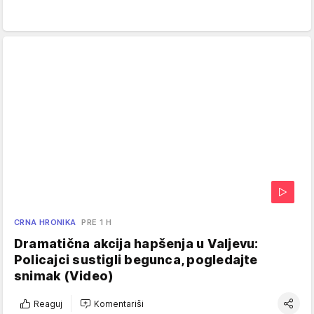
CRNA HRONIKA
PRE 1 H
Dramatična akcija hapšenja u Valjevu:
Policajci sustigli begunca, pogledajte
snimak (Video)
Reaguj
Komentariši