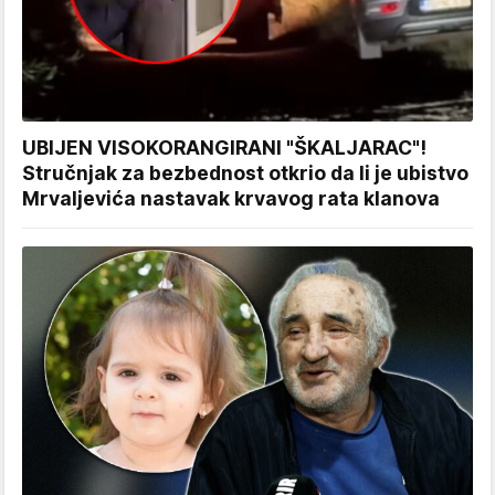
UBIJEN VISOKORANGIRANI "ŠKALJARAC"!
Stručnjak za bezbednost otkrio da li je ubistvo
Mrvaljevića nastavak krvavog rata klanova