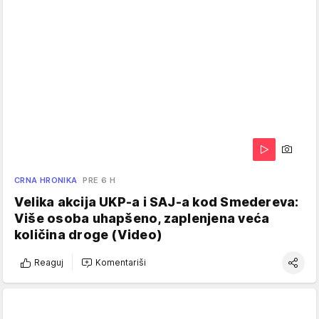
CRNA HRONIKA
PRE 6 H
Velika akcija UKP-a i SAJ-a kod Smedereva:
Više osoba uhapšeno, zaplenjena veća
količina droge (Video)
Reaguj
Komentariši