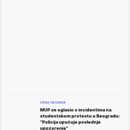
CRNA HRONIKA
MUP se oglasio o incidentima na
studentskom protestu u Beogradu:
"Policija upućuje poslednje
upozorenje"