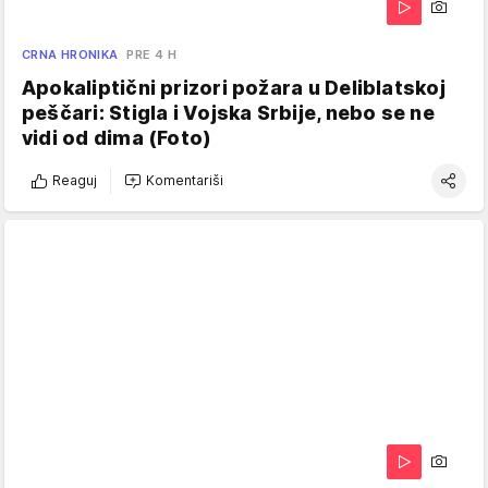
CRNA HRONIKA
PRE 4 H
Apokaliptični prizori požara u Deliblatskoj
peščari: Stigla i Vojska Srbije, nebo se ne
vidi od dima (Foto)
Reaguj
Komentariši