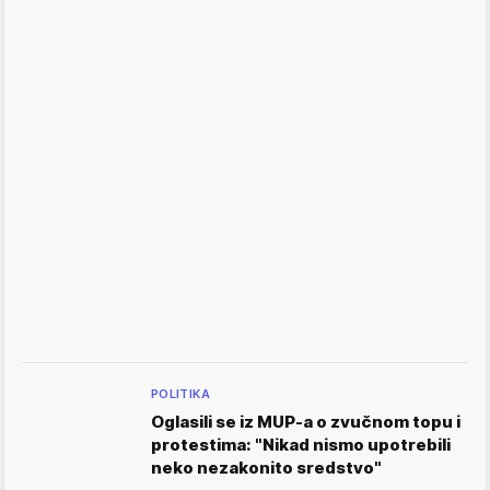
POLITIKA
Oglasili se iz MUP-a o zvučnom topu i
protestima: "Nikad nismo upotrebili
neko nezakonito sredstvo"