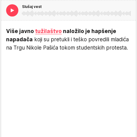
Slušaj vest
Više javno
tužilaštvo
naložilo je hapšenje
napadača
koji su pretukli i teško povredili mladića
na Trgu Nikole Pašića tokom studentskih protesta.