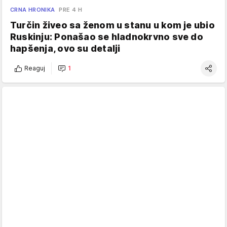
CRNA HRONIKA
PRE 4 H
Turčin živeo sa ženom u stanu u kom je ubio
Ruskinju: Ponašao se hladnokrvno sve do
hapšenja, ovo su detalji
Reaguj
1