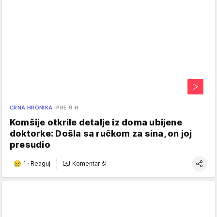
CRNA HRONIKA
PRE 9 H
Komšije otkrile detalje iz doma ubijene
doktorke: Došla sa ručkom za sina, on joj
presudio
1
·
Reaguj
Komentariši