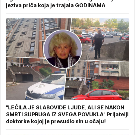
jeziva priča koja je trajala GODINAMA
"LEČILA JE SLABOVIDE LJUDE, ALI SE NAKON
SMRTI SUPRUGA IZ SVEGA POVUKLA" Prijatelji
doktorke kojoj je presudio sin u očaju!