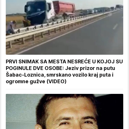
PRVI SNIMAK SA MESTA NESREĆE U KOJOJ SU
POGINULE DVE OSOBE: Jeziv prizor na putu
Šabac-Loznica, smrskano vozilo kraj puta i
ogromne gužve (VIDEO)