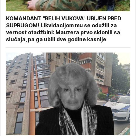
KOMANDANT "BELIH VUKOVA" UBIJEN PRED
SUPRUGOM! Likvidacijom mu se odužili za
vernost otadžbini: Mauzera prvo sklonili sa
slučaja, pa ga ubili dve godine kasnije