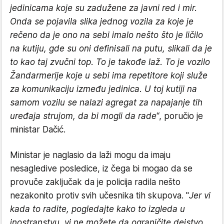
jedinicama koje su zadužene za javni red i mir.
Onda se pojavila slika jednog vozila za koje je
rečeno da je ono na sebi imalo nešto što je ličilo
na kutiju, gde su oni definisali na putu, slikali da je
to kao taj zvučni top. To je takođe laž. To je vozilo
Žandarmerije koje u sebi ima repetitore koji služe
za komunikaciju između jedinica. U toj kutiji na
samom vozilu se nalazi agregat za napajanje tih
uređaja strujom, da bi mogli da rade
“, poručio je
ministar Dačić.
Ministar je naglasio da laži mogu da imaju
nesagledive posledice, iz čega bi mogao da se
provuče zaključak da je policija radila nešto
nezakonito protiv svih učesnika tih skupova. "
Jer vi
kada to radite, pogledajte kako to izgleda u
inostranstvu, vi ne možete da ograničite dejstvo