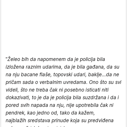
"
Želeo bih da napomenem da je policija bila
izložena raznim udarima, da je bila gađana, da su
na nju bacane flaše, topovski udari, baklje…da ne
pričam sada o verbalnim uvredama. Ono što su svi
videli, što ne treba čak ni posebno isticati niti
dokazivati, to je da je policija bila suzdržana i da i
pored svih napada na nju, nije upotrebila čak ni
pendrek, kao jedno od, tako da kažem,
najblažih
sredstava prinude koja su predviđena