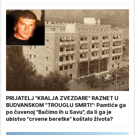
PRIJATELJ "KRALJA ZVEZDARE" RAZNET U
BUDVANSKOM "TROUGLU SMRTI": Pamtiće ga
po čuvenoj "Bačimo ih u Savu", da li ga je
ubistvo "crvene beretke" koštalo života?