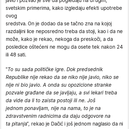
javio i pozvao je sve da pogledaju na drugim,
svetskim primerima, kako izgledaju efekti upotrebe
ovog
sredstva. On je dodao da se tačno zna na kojoj
razdaljini lice neposredno treba da stoji, kao i da ne
može, kako je rekao, nekoga da preskoči, a da
posledice oštećeni ne mogu da osete tek nakon 24
ili 48 sati.
"
To su sada političke igre. Dok predsednik
Republike nije rekao da se niko nije javio, niko se
nije ni bio javio. A onda su opozicione stranke
pozvale građane da se javljaju, a svi lekari treba
da vide da li to zaista postoji ili ne. Još
jednom ponavljam, nije na nama, to je na
zdravstvenim radnicima da daju odgovore na
ta pitanj
a“, rekao je Dačić i još jednom naglasio da ni