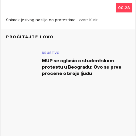
00:28
Snimak jezivog nasilja na protestima
Izvor: Kurir
PROČITAJTE I OVO
DRUŠTVO
MUP se oglasio o studentskom
protestu u Beogradu: Ovo su prve
procene o broju ljudu