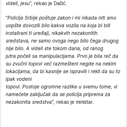
videli, jesu
“, rekao je Dačić.
"
Policija Srbije poštuje zakon i mi nikada niti smo
uopšte dovozili bilo kakva vozila na koja bi bili
instalirani ti uređaji, nikakvih nezakonitih
sredstava, ne samo ovoga nego bilo čega drugog
nije bilo. A videli ste tokom dana, od ranog
jutra počeli sa manipulacijama. Prvo je bila reč da
su zvučni topovi već razmešteni negde na nekim
lokacijama, da bi kasnije se ispravili i rekli da su to
ipak vodeni
topovi. Postoje ogromne razlike u svemu tome, vi
namećete zaključak da se policija priprema za
nezakonita sredstva
“, rekao je ministar.