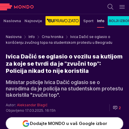
Naslovna
Najnovije
Sport
Info
Naslovna
Info
Crna hronika
Ivica Dačić se oglasio o
korišćenju zvučnog topa na studentskom protestu u Beogradu
Ivica Dačić se oglasio o vozilu sa kutijom
za koje se tvrdi da je "zvučni top":
Policija nikad to nije koristila
Ministar policije Ivica Dačić oglasio se o
navodima da je policija na studentskom protestu
iskoristila "zvučni top".
Autor:
Aleksandar Blagić
2
Objavljeno 17.03.2025. 16:15h
Dodajte MONDO u vaš Google izbor