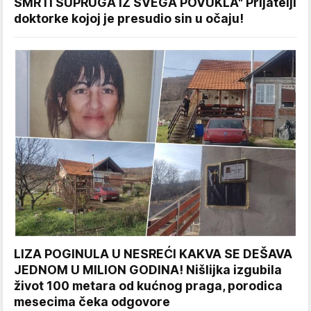
SMRTI SUPRUGA IZ SVEGA POVUKLA" Prijatelji
doktorke kojoj je presudio sin u očaju!
LIZA POGINULA U NESREĆI KAKVA SE DEŠAVA
JEDNOM U MILION GODINA! Nišlijka izgubila
život 100 metara od kućnog praga, porodica
mesecima čeka odgovore