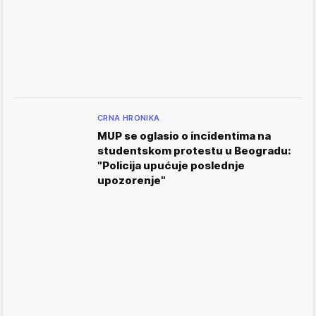
CRNA HRONIKA
MUP se oglasio o incidentima na
studentskom protestu u Beogradu:
"Policija upućuje poslednje
upozorenje"