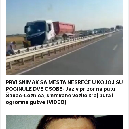
PRVI SNIMAK SA MESTA NESREĆE U KOJOJ SU
POGINULE DVE OSOBE: Jeziv prizor na putu
Šabac-Loznica, smrskano vozilo kraj puta i
ogromne gužve (VIDEO)