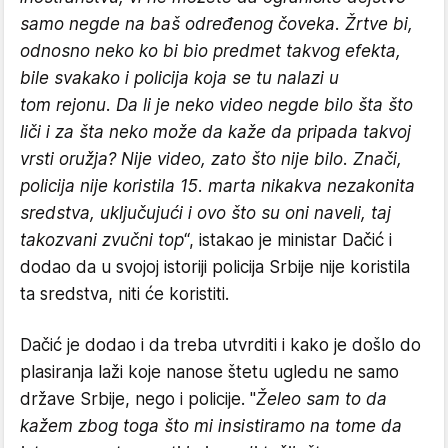
samo negde na baš određenog čoveka. Žrtve bi,
odnosno neko ko bi bio predmet takvog efekta,
bile svakako i policija koja se tu nalazi u
tom rejonu. Da li je neko video negde bilo šta što
liči i za šta neko može da kaže da pripada takvoj
vrsti oružja? Nije video, zato što nije bilo. Znači,
policija nije koristila 15. marta nikakva nezakonita
sredstva, uključujući i ovo što su oni naveli, taj
takozvani zvučni top
“, istakao je ministar Dačić i
dodao da u svojoj istoriji policija Srbije nije koristila
ta sredstva, niti će koristiti.
Dačić je dodao i da treba utvrditi i kako je došlo do
plasiranja laži koje nanose štetu ugledu ne samo
države Srbije, nego i policije. "
Želeo sam to da
kažem zbog toga što mi insistiramo na tome da