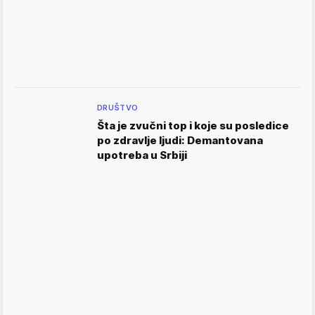
DRUŠTVO
Šta je zvučni top i koje su posledice
po zdravlje ljudi: Demantovana
upotreba u Srbiji