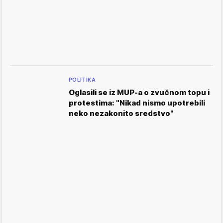
POLITIKA
Oglasili se iz MUP-a o zvučnom topu i
protestima: "Nikad nismo upotrebili
neko nezakonito sredstvo"