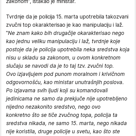
zakonom
“, istakao je ministar.
Tvrdnje da je policija 15. marta upotrebila takozvani
zvučni top okarakterisao je kao manipulaciju i laž.
"
Ne znam kako bih drugačije okarakterisao nego
kao jednu veliku manipulaciju i laž, tvrdnje koje
postoje da je policija upotrebila neka sredstva koja
nisu u skladu sa zakonom, u ovom konkretnom
slučaju se navodi da je to taj tzv. zvučni top.
Ovo izjavljujem pod punom moralnom i krivičnom
odgovornošću, kao ministar unutrašnjih poslova.
Po izjavama svih ljudi koji su komandovali
jedinicama ne samo da prekjuče nije upotrebljeno
nijedno nezakonito sredstvo, nego ovo
konkretno što se tiče zvučnog topa, policija ta
sredstva nikada, ne samo 15. marta, nego nikada
nije koristila, druge policije u svetu, kao što ste