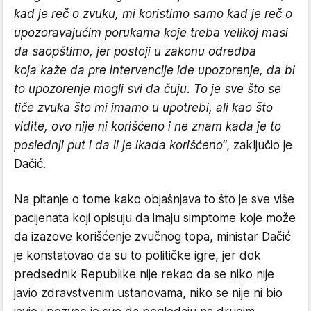
kad je reč o zvuku, mi koristimo samo kad je reč o
upozoravajućim porukama koje treba velikoj masi
da saopštimo, jer postoji u zakonu odredba
koja kaže da pre intervencije ide upozorenje, da bi
to upozorenje mogli svi da čuju. To je sve što se
tiče zvuka što mi imamo u upotrebi, ali kao što
vidite, ovo nije ni korišćeno i ne znam kada je to
poslednji put i da li je ikada korišćeno
“, zaključio je
Dačić.
Na pitanje o tome kako objašnjava to što je sve više
pacijenata koji opisuju da imaju simptome koje može
da izazove korišćenje zvučnog topa, ministar Dačić
je konstatovao da su to političke igre, jer dok
predsednik Republike nije rekao da se niko nije
javio zdravstvenim ustanovama, niko se nije ni bio