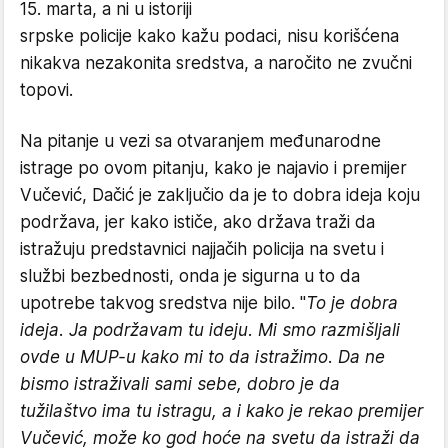
15. marta, a ni u istoriji
srpske policije kako kažu podaci, nisu korišćena
nikakva nezakonita sredstva, a naročito ne zvučni
topovi.
Na pitanje u vezi sa otvaranjem međunarodne
istrage po ovom pitanju, kako je najavio i premijer
Vučević, Dačić je zaključio da je to dobra ideja koju
podržava, jer kako ističe, ako država traži da
istražuju predstavnici najjačih policija na svetu i
službi bezbednosti, onda je sigurna u to da
upotrebe takvog sredstva nije bilo. "
To je dobra
ideja. Ja podržavam tu ideju. Mi smo razmišljali
ovde u MUP-u kako mi to da istražimo. Da ne
bismo istraživali sami sebe, dobro je da
tužilaštvo ima tu istragu, a i kako je rekao premijer
Vučević, može ko god hoće na svetu da istraži da