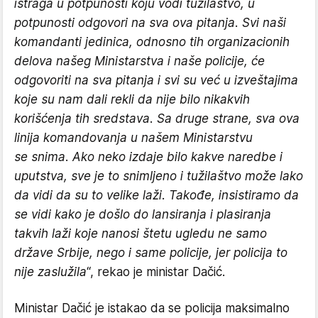
istraga u potpunosti koju vodi tužilaštvo, u
potpunosti odgovori na sva ova pitanja. Svi naši
komandanti jedinica, odnosno tih organizacionih
delova našeg Ministarstva i naše policije, će
odgovoriti na sva pitanja i svi su već u izveštajima
koje su nam dali rekli da nije bilo nikakvih
korišćenja tih sredstava. Sa druge strane, sva ova
linija komandovanja u našem Ministarstvu
se snima. Ako neko izdaje bilo kakve naredbe i
uputstva, sve je to snimljeno i tužilaštvo može lako
da vidi da su to velike laži. Takođe, insistiramo da
se vidi kako je došlo do lansiranja i plasiranja
takvih laži koje nanosi štetu ugledu ne samo
države Srbije, nego i same policije, jer policija to
nije zaslužila
“, rekao je ministar Dačić.
Ministar Dačić je istakao da se policija maksimalno