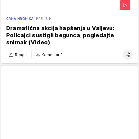
CRNA HRONIKA
PRE 13 H
Dramatična akcija hapšenja u Valjevu:
Policajci sustigli begunca, pogledajte
snimak (Video)
Reaguj
Komentariši