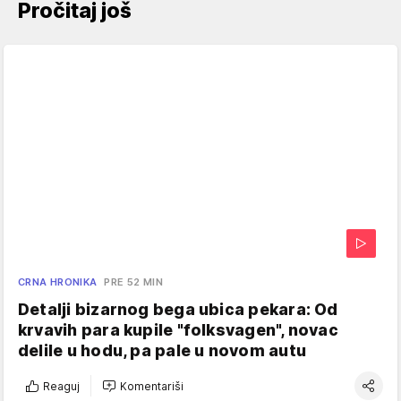
Pročitaj još
CRNA HRONIKA
PRE 52 MIN
Detalji bizarnog bega ubica pekara: Od
krvavih para kupile "folksvagen", novac
delile u hodu, pa pale u novom autu
Reaguj
Komentariši