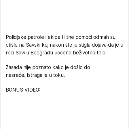
Policijske patrole i ekipe Hitne pomoći odmah su
otišle na Savski kej nakon što je stigla dojava da je u
reci Savi u Beogradu uočeno beživotno telo.
Zasada nije poznato kako je došlo do
nesreće. Istraga je u toku.
BONUS VIDEO: