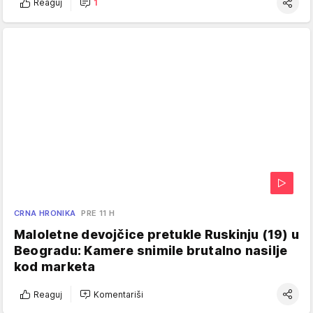
Reaguj
1
CRNA HRONIKA
PRE 11 H
Maloletne devojčice pretukle Ruskinju (19) u
Beogradu: Kamere snimile brutalno nasilje
kod marketa
Reaguj
Komentariši