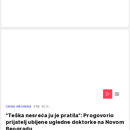
CRNA HRONIKA
PRE 10 H
"Teška nesreća ju je pratila": Progovorio
prijatelj ubijene ugledne doktorke na Novom
Beogradu