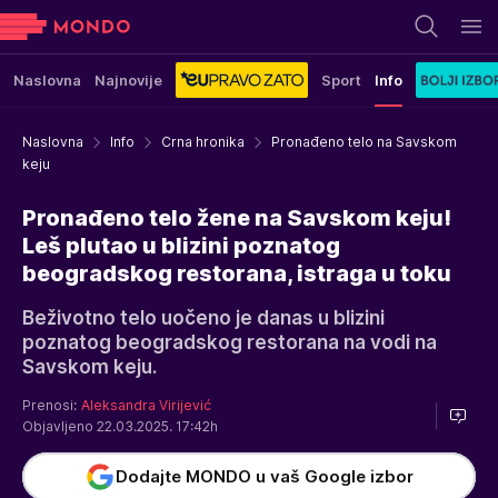
Naslovna
Najnovije
Sport
Info
Naslovna
Info
Crna hronika
Pronađeno telo na Savskom
keju
Pronađeno telo žene na Savskom keju!
Leš plutao u blizini poznatog
beogradskog restorana, istraga u toku
Beživotno telo uočeno je danas u blizini
poznatog beogradskog restorana na vodi na
Savskom keju.
Prenosi:
Aleksandra Virijević
Objavljeno 22.03.2025. 17:42h
Dodajte MONDO u vaš Google izbor