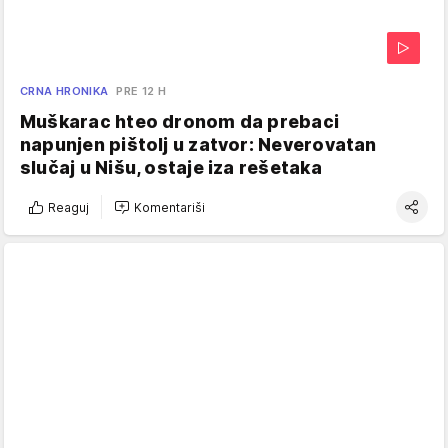
CRNA HRONIKA
PRE 12 H
Muškarac hteo dronom da prebaci
napunjen pištolj u zatvor: Neverovatan
slučaj u Nišu, ostaje iza rešetaka
Reaguj
Komentariši