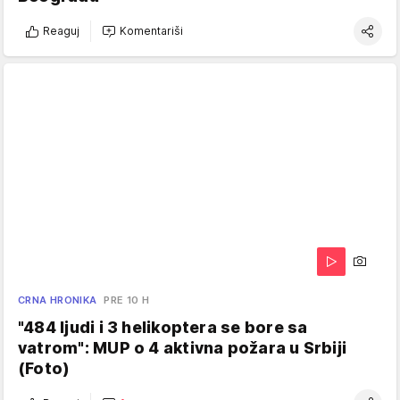
Reaguj
Komentariši
CRNA HRONIKA
PRE 10 H
"484 ljudi i 3 helikoptera se bore sa
vatrom": MUP o 4 aktivna požara u Srbiji
(Foto)