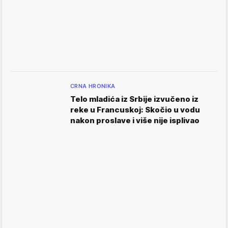
CRNA HRONIKA
Telo mladića iz Srbije izvučeno iz
reke u Francuskoj: Skočio u vodu
nakon proslave i više nije isplivao