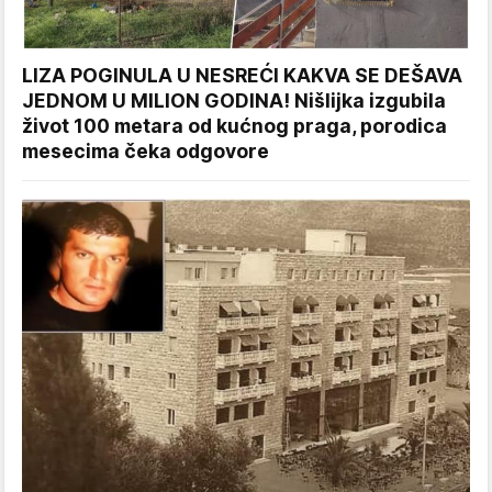
LIZA POGINULA U NESREĆI KAKVA SE DEŠAVA
JEDNOM U MILION GODINA! Nišlijka izgubila
život 100 metara od kućnog praga, porodica
mesecima čeka odgovore