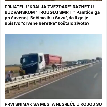
PRIJATELJ "KRALJA ZVEZDARE" RAZNET U
BUDVANSKOM "TROUGLU SMRTI": Pamtiće ga
po čuvenoj "Bačimo ih u Savu", da li ga je
ubistvo "crvene beretke" koštalo života?
PRVI SNIMAK SA MESTA NESREĆE U KOJOJ SU