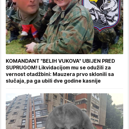
KOMANDANT "BELIH VUKOVA" UBIJEN PRED
SUPRUGOM! Likvidacijom mu se odužili za
vernost otadžbini: Mauzera prvo sklonili sa
slučaja, pa ga ubili dve godine kasnije