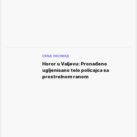
CRNA HRONIKA
Horor u Valjevu: Pronađeno
ugljenisano telo policajca sa
prostrelnom ranom