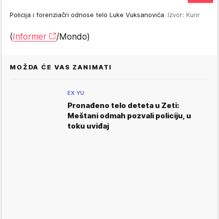
Policija i forenziačri odnose telo Luke Vuksanovića
Izvor: Kurir
(
Informer
/Mondo)
MOŽDA ĆE VAS ZANIMATI
EX YU
Pronađeno telo deteta u Zeti:
Meštani odmah pozvali policiju, u
toku uviđaj