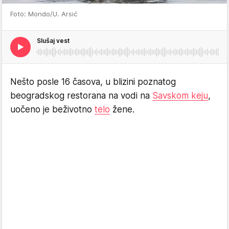
Foto: Mondo/U. Arsić
Slušaj vest
Nešto posle 16 časova, u blizini poznatog
beogradskog restorana na vodi na
Savskom keju
,
uočeno je beživotno
telo
žene.