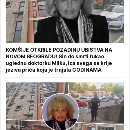
KOMŠIJE OTKRILE POZADINU UBISTVA NA
NOVOM BEOGRADU! Sin do smrti tukao
uglednu doktorku Milku, iza svega se krije
jeziva priča koja je trajala GODINAMA