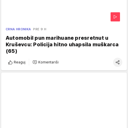
CRNA HRONIKA
PRE 9 H
Automobil pun marihuane presretnut u
Kruševcu: Policija hitno uhapsila muškarca
(65)
Reaguj
Komentariši