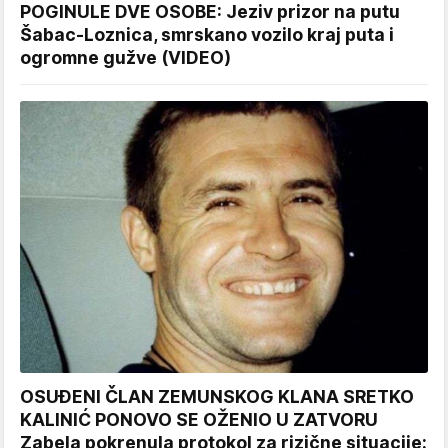
POGINULE DVE OSOBE: Jeziv prizor na putu
Šabac-Loznica, smrskano vozilo kraj puta i
ogromne gužve (VIDEO)
OSUĐENI ČLAN ZEMUNSKOG KLANA SRETKO
KALINIĆ PONOVO SE OŽENIO U ZATVORU
Zabela pokrenula protokol za rizične situacije: