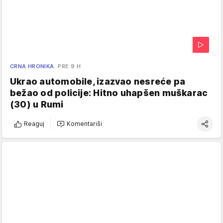
CRNA HRONIKA
PRE 9 H
Ukrao automobile, izazvao nesreće pa
bežao od policije: Hitno uhapšen muškarac
(30) u Rumi
Reaguj
Komentariši