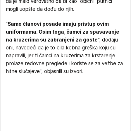
da je malo verovatno da bi kao "obični" putnici
mogli uopšte da dođu do njih.
"
Samo članovi posade imaju pristup ovim
uniformama. Osim toga, čamci za spasavanje
na kruzerima su zabranjeni za goste",
dodaju
oni, navodeći da je to bila kobna greška koju su
napravili, jer ti čamci na kruzerima za krstarenje
prolaze redovne preglede i koriste se za vežbe za
hitne slučajeve", objasnili su izvori.