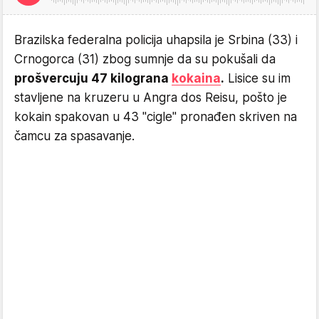
Brazilska federalna policija uhapsila je Srbina (33) i
Crnogorca (31) zbog sumnje da su pokušali da
prošvercuju 47 kilograna
kokaina
.
Lisice su im
stavljene na kruzeru u Angra dos Reisu, pošto je
kokain spakovan u 43 "cigle" pronađen skriven na
čamcu za spasavanje.