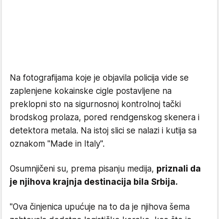
Na fotografijama koje je objavila policija vide se
zaplenjene kokainske cigle postavljene na
preklopni sto na sigurnosnoj kontrolnoj tački
brodskog prolaza, pored rendgenskog skenera i
detektora metala. Na istoj slici se nalazi i kutija sa
oznakom "Made in Italy".
Osumnjičeni su, prema pisanju medija,
priznali da
je njihova krajnja destinacija bila Srbija.
"Ova činjenica upućuje na to da je njihova šema