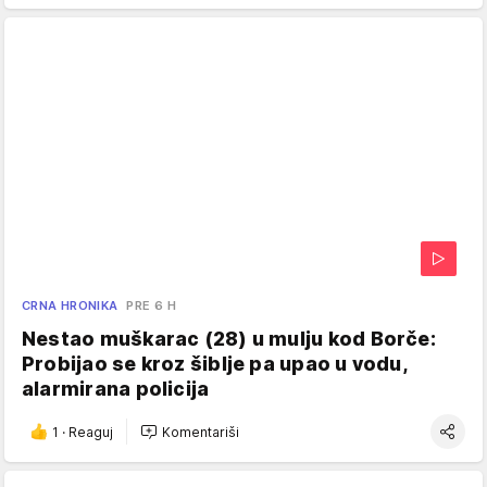
CRNA HRONIKA
PRE 6 H
Nestao muškarac (28) u mulju kod Borče:
Probijao se kroz šiblje pa upao u vodu,
alarmirana policija
1
·
Reaguj
Komentariši