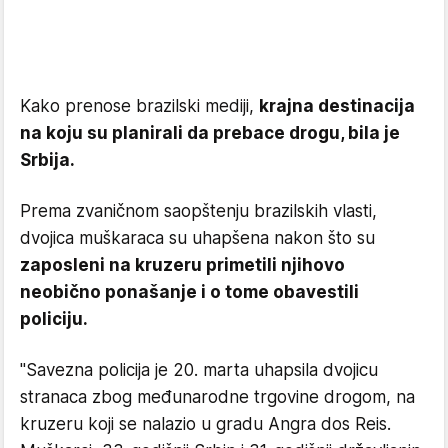
Kako prenose brazilski mediji,
krajna destinacija
na koju su planirali da prebace drogu, bila je
Srbija.
Prema zvaničnom saopštenju brazilskih vlasti,
dvojica muškaraca su uhapšena nakon što su
zaposleni na kruzeru primetili njihovo
neobično ponašanje i o tome obavestili
policiju.
"Savezna policija je 20. marta uhapsila dvojicu
stranaca zbog međunarodne trgovine drogom, na
kruzeru koji se nalazio u gradu Angra dos Reis.