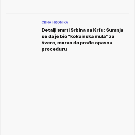
CRNA HRONIKA
Detalji smrti Srbina na Krfu: Sumnja
se da je bio "kokainska mula" za
šverc, morao da prođe opasnu
proceduru