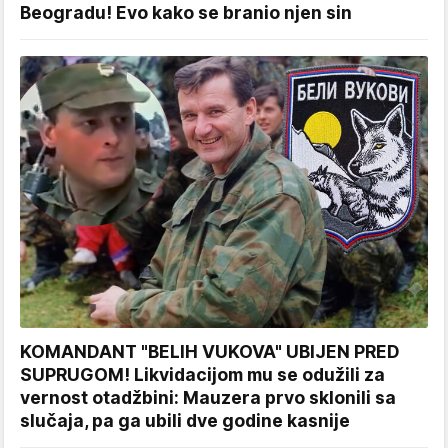
Beogradu! Evo kako se branio njen sin
KOMANDANT "BELIH VUKOVA" UBIJEN PRED
SUPRUGOM! Likvidacijom mu se odužili za
vernost otadžbini: Mauzera prvo sklonili sa
slučaja, pa ga ubili dve godine kasnije