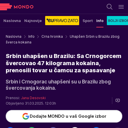
Naslovna
Najnovije
Sport
Info
Naslovna
Info
Crna hronika
Uhapšen Srbin u Brazilu zbog
šverca kokaina
Srbin uhapšen u Brazilu: Sa Crnogorcem
švercovao 47 kilograma kokaina,
prenosili tovar u čamcu za spasavanje
Srbin i Crnogorac uhapšeni su u Brazilu zbog
švercovanja kokaina.
Prenosi:
Jana Desovski
Objavljeno 31.03.2025. 12:03h
Dodajte MONDO u vaš Google izbor