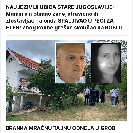
NAJJEZIVIJI UBICA STARE JUGOSLAVIJE:
Mamin sin otimao žene, stravično ih
zlostavljao - a onda SPALJIVAO U PEĆI ZA
HLEB! Zbog kobne greške skončao na ROBIJI
BRANKA MRAČNU TAJNU ODNELA U GROB