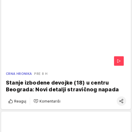
CRNA HRONIKA
PRE 8 H
Stanje izbodene devojke (18) u centru
Beograda: Novi detalji stravičnog napada
Reaguj
Komentariši