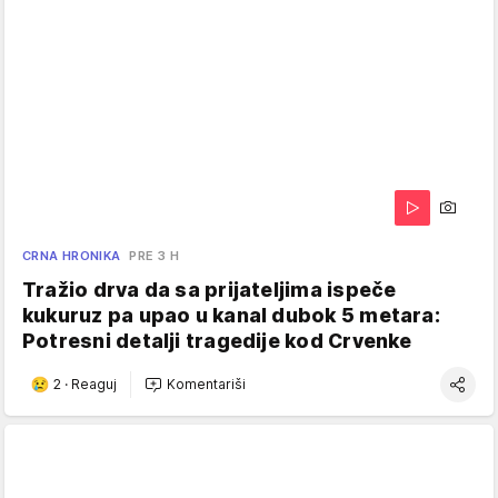
CRNA HRONIKA
PRE 3 H
Tražio drva da sa prijateljima ispeče
kukuruz pa upao u kanal dubok 5 metara:
Potresni detalji tragedije kod Crvenke
2
·
Reaguj
Komentariši