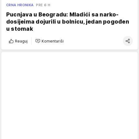
CRNA HRONIKA
PRE 6 H
Pucnjava u Beogradu: Mladići sa narko-
dosijeima dojurili u bolnicu, jedan pogođen
u stomak
Reaguj
Komentariši