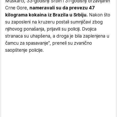
Muškarci, 33-godišnji Srbin i 31-godišnji državljanin
Crne Gore,
nameravali su da prevezu 47
kilograma kokaina iz Brazila u Srbiju.
Nakon što
su zaposleni na kruzeru postali sumnjičavi zbog
njihovog ponašanja, prijavili su policiji. Dvojica
stranaca su uhapšena, a droga je bila zaplenjena u
čamcu za spasavanje", preneli su zvanično
saopštenje policije.