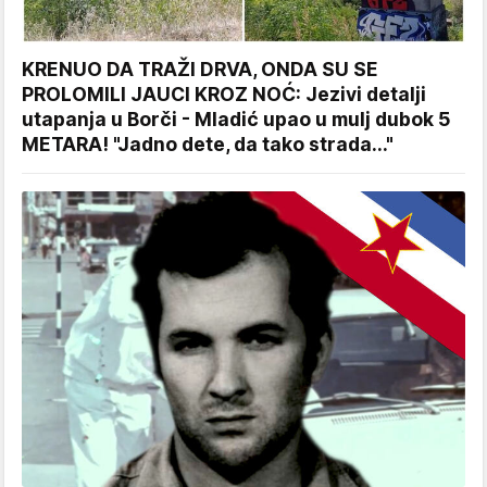
KRENUO DA TRAŽI DRVA, ONDA SU SE
PROLOMILI JAUCI KROZ NOĆ: Jezivi detalji
utapanja u Borči - Mladić upao u mulj dubok 5
METARA! "Jadno dete, da tako strada..."