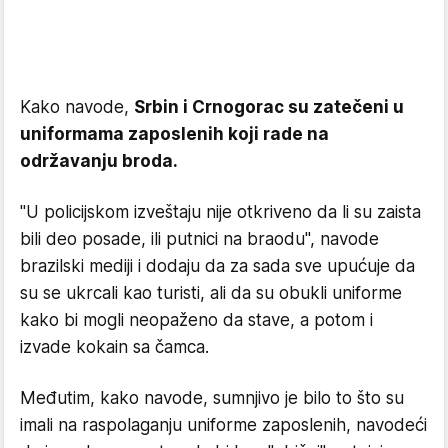
Kako navode,
Srbin i Crnogorac su zatečeni u
uniformama zaposlenih koji rade na
održavanju broda.
"U policijskom izveštaju nije otkriveno da li su zaista
bili deo posade, ili putnici na braodu", navode
brazilski mediji i dodaju da za sada sve upućuje da
su se ukrcali kao turisti, ali da su obukli uniforme
kako bi mogli neopaženo da stave, a potom i
izvade kokain sa čamca.
Međutim, kako navode, sumnjivo je bilo to što su
imali na raspolaganju uniforme zaposlenih, navodeći