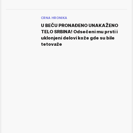
CRNA HRONIKA
U BEČU PRONAĐENO UNAKAŽENO
TELO SRBINA! Odsečeni mu prsti i
uklonjeni delovi kože gde su bile
tetovaže