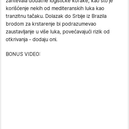
zahtevala dodatne logističke korake, kao što je
korišćenje nekih od mediteranskih luka kao
tranzitnu tačaku. Dolazak do Srbije iz Brazila
brodom za krstarenje bi podrazumevao
zaustavljanje u više luka, povećavajući rizik od
otkrivanja - dodaju oni.
BONUS VIDEO: