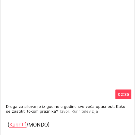
02:35
Droga za silovanje iz godine u godinu sve veća opasnost: Kako
se zaštititi tokom praznika?
Izvor: Kurir televizija
(
Kurir
/MONDO)