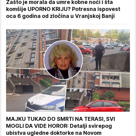
Zašto je morala da umre kobne noći i šta
komšije UPORNO KRIJU? Potresna ispovest
oca 6 godina od zločina u Vranjskoj Banji
MAJKU TUKAO DO SMRTI NA TERASI, SVI
MOGLI DA VIDE HOROR: Detalji svirepog
ubistva ugledne doktorke na Novom