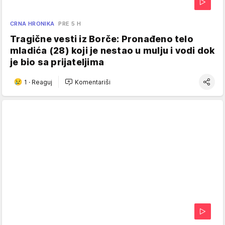
CRNA HRONIKA
PRE 5 H
Tragične vesti iz Borče: Pronađeno telo
mladića (28) koji je nestao u mulju i vodi dok
je bio sa prijateljima
1
·
Reaguj
Komentariši