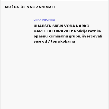
MOŽDA ĆE VAS ZANIMATI
CRNA HRONIKA
UHAPŠEN SRBIN VOĐA NARKO
KARTELA U BRAZILU! Policija razbila
opasnu kriminalnu grupu, švercovali
više od 7 tona kokaina