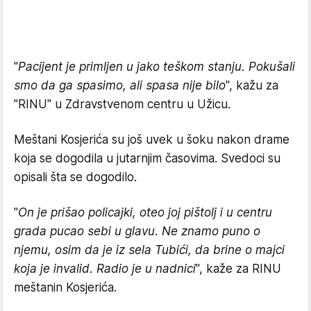
"
Pacijent je primljen u jako teškom stanju. Pokušali
smo da ga spasimo, ali spasa nije bilo
", kažu za
"RINU" u Zdravstvenom centru u Užicu.
Meštani Kosjerića su još uvek u šoku nakon drame
koja se dogodila u jutarnjim časovima. Svedoci su
opisali šta se dogodilo.
"
On je prišao policajki, oteo joj pištolj i u centru
grada pucao sebi u glavu. Ne znamo puno o
njemu, osim da je iz sela Tubići, da brine o majci
koja je invalid. Radio je u nadnici
", kaže za RINU
meštanin Kosjerića.