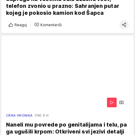
telefon zvonio u prazno: Sahranjen putar
kojeg je pokosio kamion kod Šapca
Reaguj
Komentariši
CRNA HRONIKA
PRE 8 H
Naneli mu povrede po genitalijama i telu, pa
ga ugušili krpom: Otkriveni svi jezivi detalji