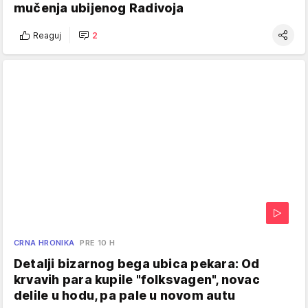
mučenja ubijenog Radivoja
Reaguj
2
CRNA HRONIKA
PRE 10 H
Detalji bizarnog bega ubica pekara: Od
krvavih para kupile "folksvagen", novac
delile u hodu, pa pale u novom autu