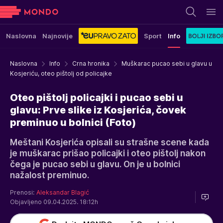
Naslovna
Najnovije
Sport
Info
Naslovna
Info
Crna hronika
Muškarac pucao sebi u glavu u
Kosjeriću, oteo pištolj od policajke
Oteo pištolj policajki i pucao sebi u
glavu: Prve slike iz Kosjerića, čovek
preminuo u bolnici (Foto)
Meštani Kosjerića opisali su strašne scene kada
je muškarac prišao policajki i oteo pištolj nakon
čega je pucao sebi u glavu. On je u bolnici
nažalost preminuo.
Prenosi:
Aleksandar Blagić
Objavljeno 09.04.2025. 18:12h