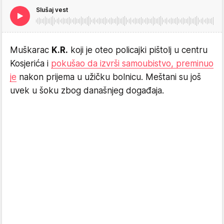
Slušaj vest
Muškarac
K.R.
koji je oteo policajki pištolj u centru
Kosjerića i
pokušao da izvrši samoubistvo, preminuo
je
nakon prijema u užičku bolnicu. Meštani su još
uvek u šoku zbog današnjeg događaja.