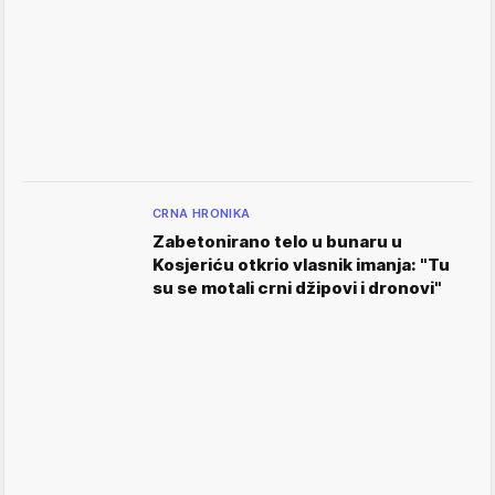
CRNA HRONIKA
Zabetonirano telo u bunaru u
Kosjeriću otkrio vlasnik imanja: "Tu
su se motali crni džipovi i dronovi"