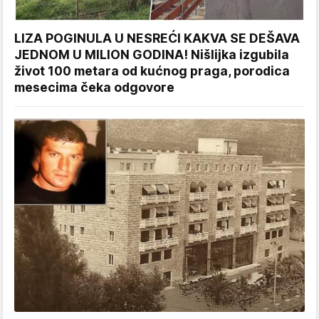
LIZA POGINULA U NESREĆI KAKVA SE DEŠAVA
JEDNOM U MILION GODINA! Nišlijka izgubila
život 100 metara od kućnog praga, porodica
mesecima čeka odgovore