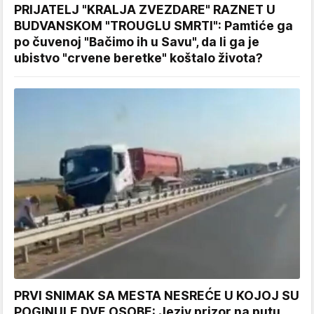
PRIJATELJ "KRALJA ZVEZDARE" RAZNET U
BUDVANSKOM "TROUGLU SMRTI": Pamtiće ga
po čuvenoj "Bačimo ih u Savu", da li ga je
ubistvo "crvene beretke" koštalo života?
PRVI SNIMAK SA MESTA NESREĆE U KOJOJ SU
POGINULE DVE OSOBE: Jeziv prizor na putu