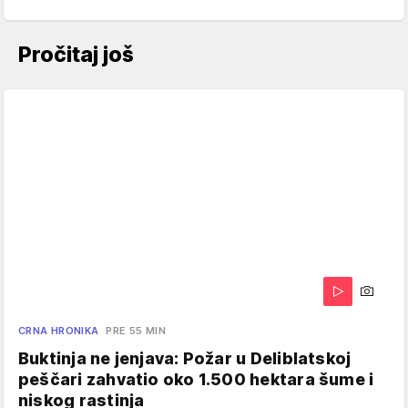
Pročitaj još
CRNA HRONIKA
PRE 55 MIN
Buktinja ne jenjava: Požar u Deliblatskoj
peščari zahvatio oko 1.500 hektara šume i
niskog rastinja