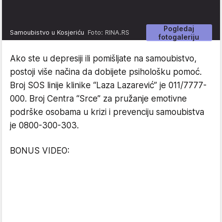
Pogledaj
Samoubistvo u Kosjeriću
Foto: RINA.RS
fotogaleriju
Ako ste u depresiji ili pomišljate na samoubistvo,
postoji više načina da dobijete psihološku pomoć.
Broj SOS linije klinike “Laza Lazarević” je 011/7777-
000. Broj Centra “Srce” za pružanje emotivne
podrške osobama u krizi i prevenciju samoubistva
je 0800-300-303.
BONUS VIDEO: