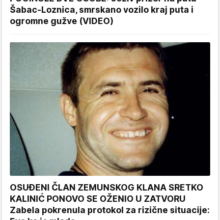
Šabac-Loznica, smrskano vozilo kraj puta i
ogromne gužve (VIDEO)
OSUĐENI ČLAN ZEMUNSKOG KLANA SRETKO
KALINIĆ PONOVO SE OŽENIO U ZATVORU
Zabela pokrenula protokol za rizične situacije: