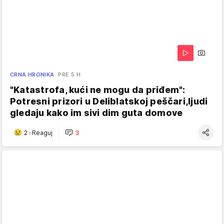
CRNA HRONIKA
PRE 5 H
"Katastrofa, kući ne mogu da priđem":
Potresni prizori u Deliblatskoj peščari,ljudi
gledaju kako im sivi dim guta domove
2
·
Reaguj
3