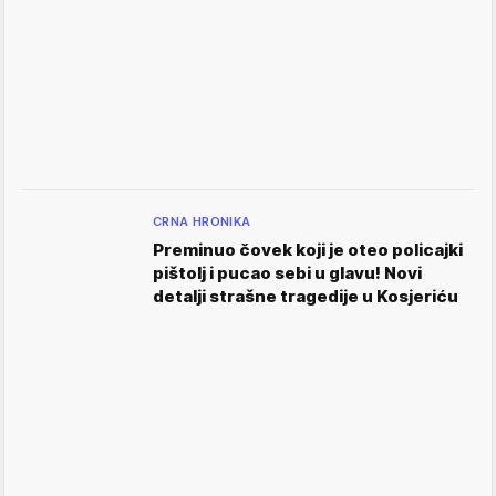
CRNA HRONIKA
Preminuo čovek koji je oteo policajki
pištolj i pucao sebi u glavu! Novi
detalji strašne tragedije u Kosjeriću