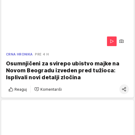
CRNA HRONIKA
PRE 4 H
Osumnjičeni za svirepo ubistvo majke na
Novom Beogradu izveden pred tužioca:
Isplivali novi detalji zločina
Reaguj
Komentariši