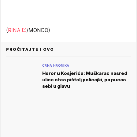
(
RINA
/MONDO)
PROČITAJTE I OVO
CRNA HRONIKA
Horor u Kosjeriću: Muškarac nasred
ulice oteo pištolj policajki, pa pucao
sebi u glavu