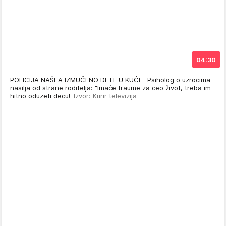
04:30
POLICIJA NAŠLA IZMUČENO DETE U KUĆI - Psiholog o uzrocima
nasilja od strane roditelja: "Imaće traume za ceo život, treba im
hitno oduzeti decu!
Izvor: Kurir televizija