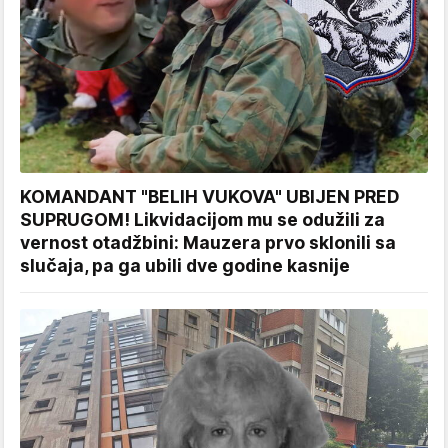
KOMANDANT "BELIH VUKOVA" UBIJEN PRED
SUPRUGOM! Likvidacijom mu se odužili za
vernost otadžbini: Mauzera prvo sklonili sa
slučaja, pa ga ubili dve godine kasnije