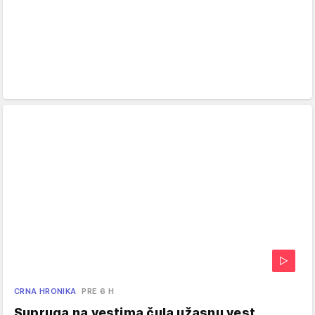
CRNA HRONIKA
PRE 6 H
Supruga na vestima čula užasnu vest,