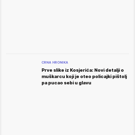
CRNA HRONIKA
Prve slike iz Kosjerića: Novi detalji o
muškarcu koji je oteo policajki pištolj
pa pucao sebi u glavu