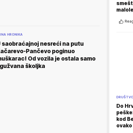
smešte
malole
Reag
RNA HRONIKA
 saobraćajnoj nesreći na putu
ačarevo-Pančevo poginuo
uškarac! Od vozila je ostala samo
gužvana školjka
DRUŠTV
Do Hr
peške
kod B
ovako 