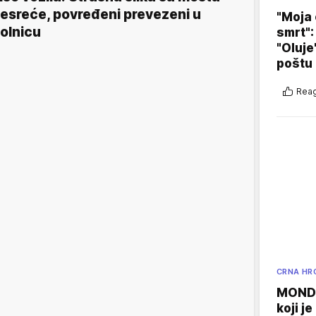
esreće, povređeni prevezeni u
"Moja 
olnicu
smrt":
"Oluje
poštu
Reag
CRNA HR
MONDO
koji j