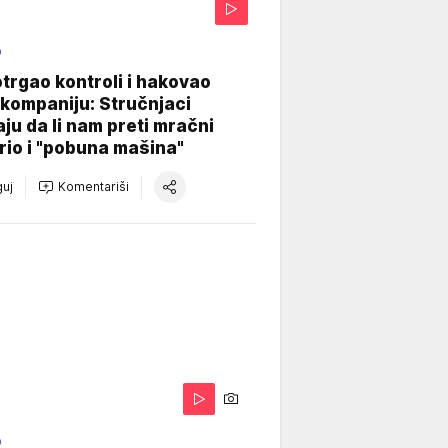
O
otrgao kontroli i hakovao
kompaniju: Stručnjaci
aju da li nam preti mračni
io i "pobuna mašina"
uj
Komentariši
O