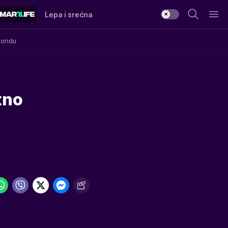
Lepa i srećna
Mondu
tno