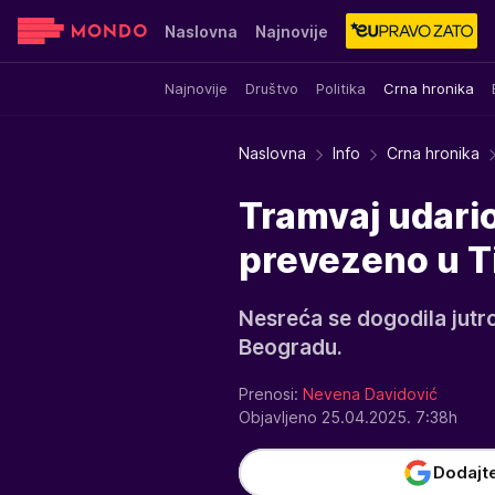
Naslovna
Najnovije
Najnovije
Društvo
Politika
Crna hronika
Sensa
Stvar ukusa
Yumama
Naslovna
Info
Crna hronika
Tramvaj udario
prevezeno u T
Nesreća se dogodila jutro
Beogradu.
Prenosi:
Nevena Davidović
Objavljeno 25.04.2025. 7:38h
Dodajt