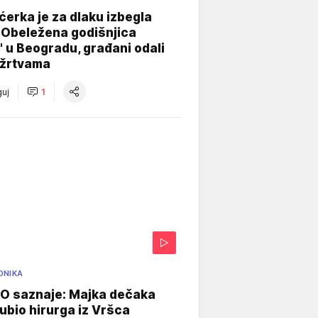
ćerka je za dlaku izbegla
 Obeležena godišnjica
" u Beogradu, građani odali
 žrtvama
uj
1
ONIKA
 saznaje: Majka dečaka
e ubio hirurga iz Vršca