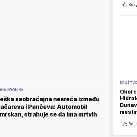
Reag
DRUŠTV
RNA HRONIKA
Oboren
Hidrol
eška saobraćajna nesreća između
Dunava
ačareva i Pančeva: Automobil
mestim
mrskan, strahuje se da ima mrtvih
Reag