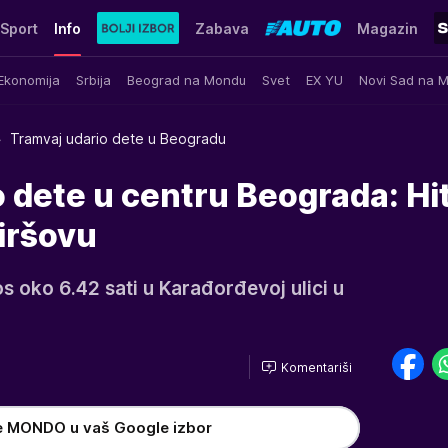
Sport
Info
Zabava
Magazin
Ekonomija
Srbija
Beograd na Mondu
Svet
EX YU
Novi Sad na 
Tramvaj udario dete u Beogradu
 dete u centru Beograda: Hi
iršovu
s oko 6.42 sati u Karađorđevoj ulici u
Komentariši
e MONDO u vaš Google izbor