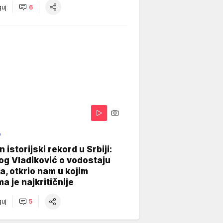
uj
6
O
 istorijski rekord u Srbiji:
og Vladiković o vodostaju
, otkrio nam u kojim
a je najkritičnije
uj
5