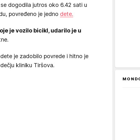
se dogodila jutros oko 6.42 sati u
adu, povređeno je jedno
dete.
oje je vozilo bicikl, udarilo je u
tne.
dete je zadobilo povrede i hitno je
ečju kliniku Tiršova.
MOND