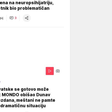
na na neuropsihijatriju,
tnik bio problematičan
uj
3
O
vatske se gotovo može
: MONDO obišao Dunav
ezdana, meštani ne pamte
dramatičnu situaciju