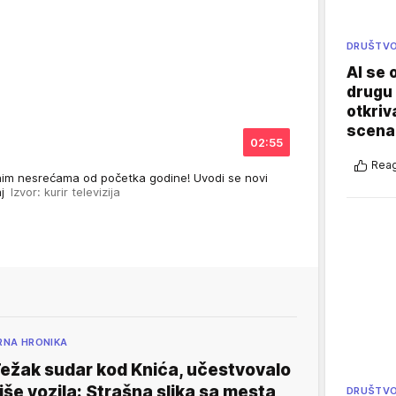
DRUŠTV
AI se 
drugu 
otkriv
scenar
02:55
Reag
jnim nesrećama od početka godine! Uvodi se novi
aj
Izvor: kurir televizija
RNA HRONIKA
ežak sudar kod Knića, učestvovalo
iše vozila: Strašna slika sa mesta
DRUŠTV