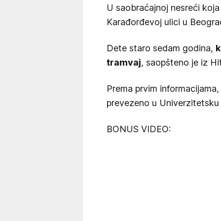
U saobraćajnoj nesreći koja 
Karađorđevoj ulici u Beogr
Dete staro sedam godina,
k
tramvaj
, saopšteno je iz Hi
Prema prvim informacijama, 
prevezeno u Univerzitetsku d
BONUS VIDEO: