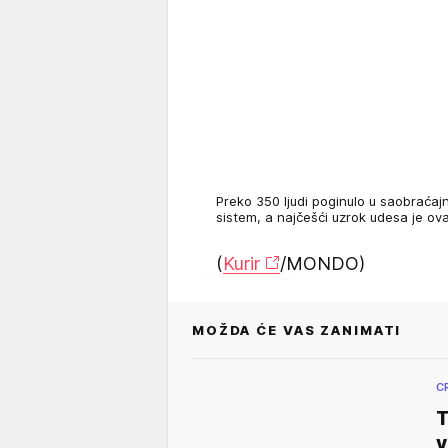
Preko 350 ljudi poginulo u saobraća
sistem, a najčešći uzrok udesa je ov
(
Kurir
/MONDO)
MOŽDA ĆE VAS ZANIMATI
C
T
v