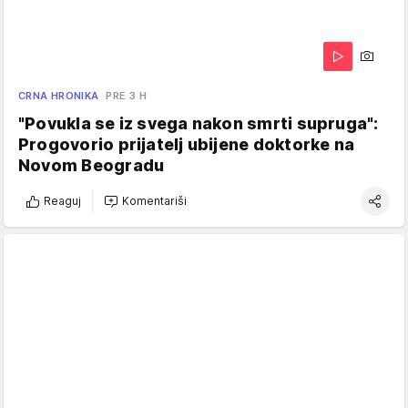
CRNA HRONIKA
PRE 3 H
"Povukla se iz svega nakon smrti supruga":
Progovorio prijatelj ubijene doktorke na
Novom Beogradu
Reaguj
Komentariši