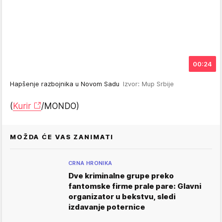
00:24
Hapšenje razbojnika u Novom Sadu
Izvor: Mup Srbije
(
Kurir
/MONDO)
MOŽDA ĆE VAS ZANIMATI
CRNA HRONIKA
Dve kriminalne grupe preko
fantomske firme prale pare: Glavni
organizator u bekstvu, sledi
izdavanje poternice