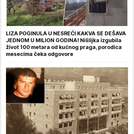
LIZA POGINULA U NESREĆI KAKVA SE DEŠAVA
JEDNOM U MILION GODINA! Nišlijka izgubila
život 100 metara od kućnog praga, porodica
mesecima čeka odgovore