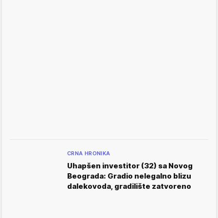
CRNA HRONIKA
Uhapšen investitor (32) sa Novog
Beograda: Gradio nelegalno blizu
dalekovoda, gradilište zatvoreno