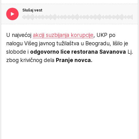
Slušaj vest
U najvećoj
akciji suzbijanja korupcije
, UKP po
nalogu Višeg javnog tužilaštva u Beogradu, lišilo je
slobode i
odgovorno lice restorana Savanova
Lj.
zbog krivičnog dela
Pranje novca.